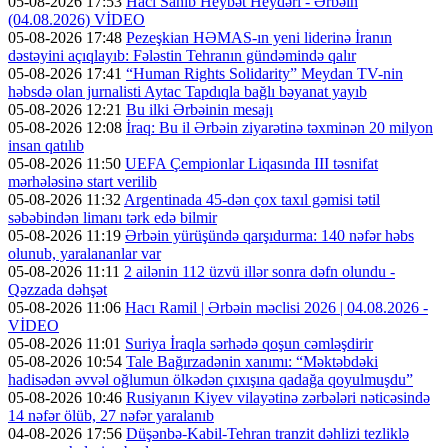
05-08-2026 17:53
Hacı Sahib Heybət Heydəri - Ərbəin
(04.08.2026) VİDEO
05-08-2026 17:48
Pezeşkian HƏMAS-ın yeni liderinə İranın
dəstəyini açıqlayıb: Fələstin Tehranın gündəmində qalır
05-08-2026 17:41
“Human Rights Solidarity” Meydan TV-nin
həbsdə olan jurnalisti Aytac Tapdıqla bağlı bəyanat yayıb
05-08-2026 12:21
Bu ilki Ərbəinin mesajı
05-08-2026 12:08
İraq: Bu il Ərbəin ziyarətinə təxminən 20 milyon
insan qatılıb
05-08-2026 11:50
UEFA Çempionlar Liqasında III təsnifat
mərhələsinə start verilib
05-08-2026 11:32
Argentinada 45-dən çox taxıl gəmisi tətil
səbəbindən limanı tərk edə bilmir
05-08-2026 11:19
Ərbəin yürüşündə qarşıdurma: 140 nəfər həbs
olunub, yaralananlar var
05-08-2026 11:11
2 ailənin 112 üzvü illər sonra dəfn olundu -
Qəzzada dəhşət
05-08-2026 11:06
Hacı Ramil | Ərbəin məclisi 2026 | 04.08.2026 -
VİDEO
05-08-2026 11:01
Suriya İraqla sərhədə qoşun cəmləşdirir
05-08-2026 10:54
Tale Bağırzadənin xanımı: “Məktəbdəki
hadisədən əvvəl oğlumun ölkədən çıxışına qadağa qoyulmuşdu”
05-08-2026 10:46
Rusiyanın Kiyev vilayətinə zərbələri nəticəsində
14 nəfər ölüb, 27 nəfər yaralanıb
04-08-2026 17:56
Düşənbə-Kabil-Tehran tranzit dəhlizi tezliklə