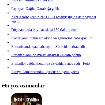
XİN Ermənistana cavab verdi
Paşinyan Dağlıq Qarabağa gəlib
XİN Azərbaycanın NATO ilə əməkdaşlığına dair bəyanat
yayıb
Düşmən həftə boyu atəşkəsi 159 dəfə pozub
Koçaryanın bütün əmlakına və gəlirlərinə həbs qoyuldu
Ermənistanda qaz bahalaşdı - Sürücülər etiraz edir
Erməni silahlı bölmələri atəşkəsi 24 dəfə pozub
Ermənilər cəbhə kəndində azyaşlılara atəş açdı - Foto
Rusiya Ermənistandaki qırıcılarını yeniliyəcək
Ən çox oxunanlar