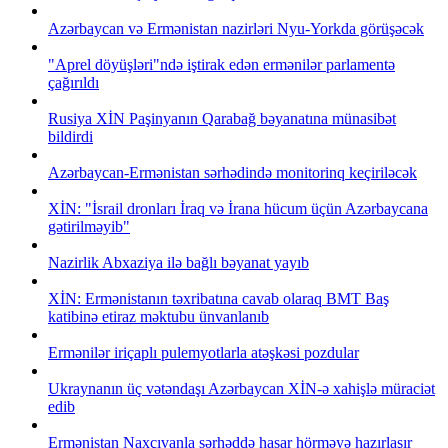
Azərbaycan və Ermənistan nazirləri Nyu-Yorkda görüşəcək
"Aprel döyüşləri"ndə iştirak edən ermənilər parlamentə
çağırıldı
Rusiya XİN Paşinyanın Qarabağ bəyanatına münasibət
bildirdi
Azərbaycan-Ermənistan sərhədində monitorinq keçiriləcək
XİN: "İsrail dronları İraq və İrana hücum üçün Azərbaycana
gətirilməyib"
Nazirlik Abxaziya ilə bağlı bəyanat yayıb
XİN: Ermənistanın təxribatına cavab olaraq BMT Baş
katibinə etiraz məktubu ünvanlanıb
Ermənilər iriçaplı pulemyotlarla atəşkəsi pozdular
Ukraynanın üç vətəndaşı Azərbaycan XİN-ə xahişlə müraciət
edib
Ermənistan Naxçıvanla sərhəddə hasar hörməyə hazırlaşır