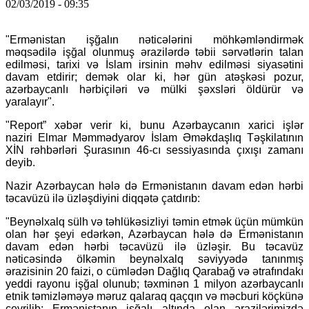
02/03/2019 - 09:35
"Ermənistan işğalın nəticələrini möhkəmləndirmək
məqsədilə işğal olunmuş ərazilərdə təbii sərvətlərin talan
edilməsi, tarixi və İslam irsinin məhv edilməsi siyasətini
davam etdirir; demək olar ki, hər gün atəşkəsi pozur,
azərbaycanlı hərbiçiləri və mülki şəxsləri öldürür və
yaralayır".
"Report” xəbər verir ki, bunu Azərbaycanın xarici işlər
naziri Elmar Məmmədyarov İslam Əməkdaşlıq Təşkilatının
XİN rəhbərləri Şurasının 46-cı sessiyasında çıxışı zamanı
deyib.
Nazir Azərbaycan hələ də Ermənistanın davam edən hərbi
təcavüzü ilə üzləşdiyini diqqətə çatdırıb:
"Beynəlxalq sülh və təhlükəsizliyi təmin etmək üçün mümkün
olan hər şeyi edərkən, Azərbaycan hələ də Ermənistanın
davam edən hərbi təcavüzü ilə üzləşir. Bu təcavüz
nəticəsində ölkəmin beynəlxalq səviyyədə tanınmış
ərazisinin 20 faizi, o cümlədən Dağlıq Qarabağ və ətrafındakı
yeddi rayonu işğal olunub; təxminən 1 milyon azərbaycanlı
etnik təmizləməyə məruz qalaraq qaçqın və məcburi köçkünə
çevrilib; Ermənistanın işğalı altında olan ərazilərimizdə