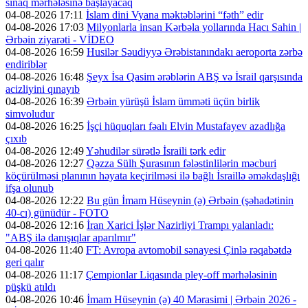
sınaq mərhələsinə başlayacaq
04-08-2026 17:11
İslam dini Vyana məktəblərini “fəth” edir
04-08-2026 17:03
Milyonlarla insan Kərbəla yollarında Hacı Sahin |
Ərbəin ziyarəti - VİDEO
04-08-2026 16:59
Husilər Səudiyyə Ərəbistanındakı aeroporta zərbə
endiriblər
04-08-2026 16:48
Şeyx İsa Qasim ərəblərin ABŞ və İsrail qarşısında
acizliyini qınayıb
04-08-2026 16:39
Ərbəin yürüşü İslam ümməti üçün birlik
simvoludur
04-08-2026 16:25
İşçi hüquqları fəalı Elvin Mustafayev azadlığa
çıxıb
04-08-2026 12:49
Yəhudilər sürətlə İsraili tərk edir
04-08-2026 12:27
Qəzza Sülh Şurasının fələstinlilərin məcburi
köçürülməsi planının həyata keçirilməsi ilə bağlı İsraillə əməkdaşlığı
ifşa olunub
04-08-2026 12:22
Bu gün İmam Hüseynin (ə) Ərbəin (şəhadətinin
40-cı) günüdür - FOTO
04-08-2026 12:16
İran Xarici İşlər Nazirliyi Trampı yalanladı:
"ABŞ ilə danışıqlar aparılmır"
04-08-2026 11:40
FT: Avropa avtomobil sənayesi Çinlə rəqabətdə
geri qalır
04-08-2026 11:17
Çempionlar Liqasında pley-off mərhələsinin
püşkü atıldı
04-08-2026 10:46
İmam Hüseynin (ə) 40 Mərasimi | Ərbəin 2026 -