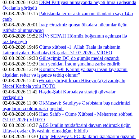
03-08-2026 10:24
DEM Partiyası nümayəndə heyəti İmralı adasında
Öcalanla görüşdü
03-08-2026 10:15
Pakistanda terror aktı zamanı ölənlərin sayı 14-ə
çatıb
02-08-2026 20:01
İraq: Ərazimiz qonşu ölkələrə hücumlar üçün
istifadə olunmayacaq
02-08-2026 19:52
KİV: SEPAH Hörmüz boğazının açılması ilə
razılaşmayıb
02-08-2026 19:46
Cümə xütbəsi -1. Allah Taala ilə rabitənin
kateqoriyaları. Kərbəlayi Rəşadət. 31.07.2026 - VİDEO
02-08-2026 19:38
Güləşçimiz DÇ-də gümüş medal qazandı
02-08-2026 19:29
İran yenidən İraqın şimalına zərbə endirib
02-08-2026 12:19
Komitə: “Əli Kərimliyə qarşı insan ləyaqətini
alçaldan rəftar və işgəncə tətbiq olunur”
02-08-2026 12:05
Ərbəin yürüşü İmam Hüseyn (ə) ziyarətgahı
Nəcəf Kərbəla yolu FOTO
02-08-2026 11:42
Həşdu-Şabi Kərbəlaya strateji qüvvələr
yerləşdirib
02-08-2026 11:00
Əl-Musəvi: Səudiyyə Ərəbistanı baş nazirimizi
uşaqlarımızı öldürərək qarşıladı
02-08-2026 10:46
Hacı Sahib - Cümə Xütbəsi - Məhərrəm söhbəti
(31.07.2026) VİDEO
02-08-2026 10:37
ABŞ İsrailin müdafiəsini davam etdirmək üçün
kifayət qədər qüvvəsinin olmadığını bildirib
02-08-2026 10:30
Tofiq Musayev UFC-də ikinci qələbəsini qazandı