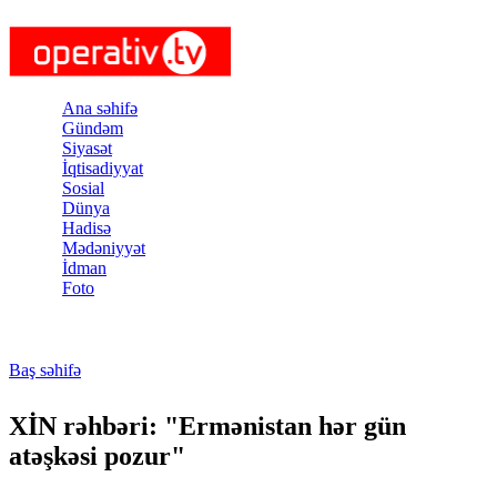
Skip to main content
Ana səhifə
Gündəm
Siyasət
İqtisadiyyat
Sosial
Dünya
Hadisə
Mədəniyyət
İdman
Foto
Baş səhifə
You are here
XİN rəhbəri: "Ermənistan hər gün
atəşkəsi pozur"