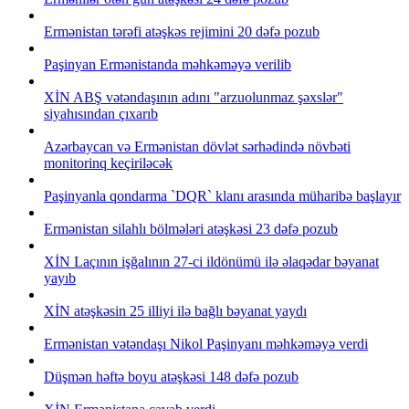
Ermənistan tərəfi atəşkəs rejimini 20 dəfə pozub
Paşinyan Ermənistanda məhkəməyə verilib
XİN ABŞ vətəndaşının adını "arzuolunmaz şəxslər"
siyahısından çıxarıb
Azərbaycan və Ermənistan dövlət sərhədində növbəti
monitorinq keçiriləcək
Paşinyanla qondarma `DQR` klanı arasında müharibə başlayır
Ermənistan silahlı bölmələri atəşkəsi 23 dəfə pozub
XİN Laçının işğalının 27-ci ildönümü ilə əlaqədar bəyanat
yayıb
XİN atəşkəsin 25 illiyi ilə bağlı bəyanat yaydı
Ermənistan vətəndaşı Nikol Paşinyanı məhkəməyə verdi
Düşmən həftə boyu atəşkəsi 148 dəfə pozub