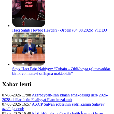
Hacı Sahib Heybət Heydəri - Ərbəin (04.08.2026) VİDEO
Şeyx Hacı Faiq Nəbiyev: “Ərbəin – Əhli-beytə (ə) məvəddət,
birlik və mənəvi saflaşma məktəbidir”
Xəbər lenti
07-08-2026 17:08
Azərbaycan-İran idman əməkdaşlığı üzrə 2026-
2028-ci illər üçün Fəaliyyət Planı imzalanıb
07-08-2026 16:57
AXCP Salyan şöbəsinin sədri Zamin Salayev
azadlığa çıxıb
07-08-2026 16:49
KİV: Hörmüz boğazı ilə bağlı İran və Oman