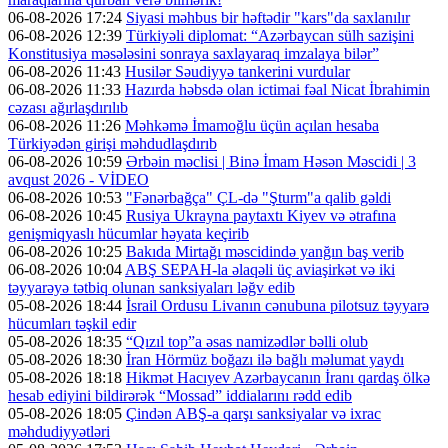
06-08-2026 17:24
Siyasi məhbus bir həftədir "kars"da saxlanılır
06-08-2026 12:39
Türkiyəli diplomat: “Azərbaycan sülh sazişini
Konstitusiya məsələsini sonraya saxlayaraq imzalaya bilər”
06-08-2026 11:43
Husilər Səudiyyə tankerini vurdular
06-08-2026 11:33
Hazırda həbsdə olan ictimai fəal Nicat İbrahimin
cəzası ağırlaşdırılıb
06-08-2026 11:26
Məhkəmə İmamoğlu üçün açılan hesaba
Türkiyədən girişi məhdudlaşdırıb
06-08-2026 10:59
Ərbəin məclisi | Binə İmam Həsən Məscidi | 3
avqust 2026 - VİDEO
06-08-2026 10:53
"Fənərbağça" ÇL-də "Şturm"a qalib gəldi
06-08-2026 10:45
Rusiya Ukrayna paytaxtı Kiyev və ətrafına
genişmiqyaslı hücumlar həyata keçirib
06-08-2026 10:25
Bakıda Mirtağı məscidində yanğın baş verib
06-08-2026 10:04
ABŞ SEPAH-la əlaqəli üç aviaşirkət və iki
təyyarəyə tətbiq olunan sanksiyaları ləğv edib
05-08-2026 18:44
İsrail Ordusu Livanın cənubuna pilotsuz təyyarə
hücumları təşkil edir
05-08-2026 18:35
“Qızıl top”a əsas namizədlər bəlli olub
05-08-2026 18:30
İran Hörmüz boğazı ilə bağlı məlumat yaydı
05-08-2026 18:18
Hikmət Hacıyev Azərbaycanın İranı qardaş ölkə
hesab ediyini bildirərək “Mossad” iddialarını rədd edib
05-08-2026 18:05
Çindən ABŞ-a qarşı sanksiyalar və ixrac
məhdudiyyətləri