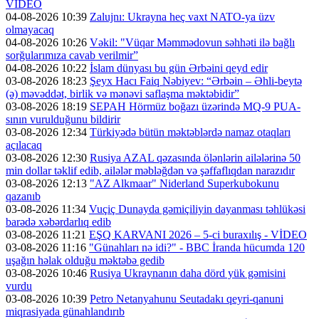
VİDEO
04-08-2026 10:39
Zalujnı: Ukrayna heç vaxt NATO-ya üzv
olmayacaq
04-08-2026 10:26
Vəkil: "Vüqar Məmmədovun səhhəti ilə bağlı
sorğularımıza cavab verilmir”
04-08-2026 10:22
İslam dünyası bu gün Ərbəini qeyd edir
03-08-2026 18:23
Şeyx Hacı Faiq Nəbiyev: “Ərbəin – Əhli-beytə
(ə) məvəddət, birlik və mənəvi saflaşma məktəbidir”
03-08-2026 18:19
SEPAH Hörmüz boğazı üzərində MQ-9 PUA-
sının vurulduğunu bildirir
03-08-2026 12:34
Türkiyədə bütün məktəblərdə namaz otaqları
açılacaq
03-08-2026 12:30
Rusiya AZAL qəzasında ölənlərin ailələrinə 50
min dollar təklif edib, ailələr məbləğdən və şəffaflıqdan narazıdır
03-08-2026 12:13
"AZ Alkmaar" Niderland Superkubokunu
qazanıb
03-08-2026 11:34
Vuçiç Dunayda gəmiçiliyin dayanması təhlükəsi
barədə xəbərdarlıq edib
03-08-2026 11:21
EŞQ KARVANI 2026 – 5-ci buraxılış - VİDEO
03-08-2026 11:16
"Günahları nə idi?" - BBC İranda hücumda 120
uşağın həlak olduğu məktəbə gedib
03-08-2026 10:46
Rusiya Ukraynanın daha dörd yük gəmisini
vurdu
03-08-2026 10:39
Petro Netanyahunu Seutadakı qeyri-qanuni
miqrasiyada günahlandırıb