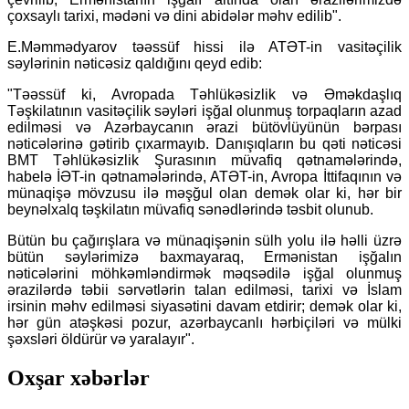
çoxsaylı tarixi, mədəni və dini abidələr məhv edilib".
E.Məmmədyarov təəssüf hissi ilə ATƏT-in vasitəçilik
səylərinin nəticəsiz qaldığını qeyd edib:
"Təəssüf ki, Avropada Təhlükəsizlik və Əməkdaşlıq
Təşkilatının vasitəçilik səyləri işğal olunmuş torpaqların azad
edilməsi və Azərbaycanın ərazi bütövlüyünün bərpası
nəticələrinə gətirib çıxarmayıb. Danışıqların bu qəti nəticəsi
BMT Təhlükəsizlik Şurasının müvafiq qətnamələrində,
habelə İƏT-in qətnamələrində, ATƏT-in, Avropa İttifaqının və
münaqişə mövzusu ilə məşğul olan demək olar ki, hər bir
beynəlxalq təşkilatın müvafiq sənədlərində təsbit olunub.
Bütün bu çağırışlara və münaqişənin sülh yolu ilə həlli üzrə
bütün səylərimizə baxmayaraq, Ermənistan işğalın
nəticələrini möhkəmləndirmək məqsədilə işğal olunmuş
ərazilərdə təbii sərvətlərin talan edilməsi, tarixi və İslam
irsinin məhv edilməsi siyasətini davam etdirir; demək olar ki,
hər gün atəşkəsi pozur, azərbaycanlı hərbiçiləri və mülki
şəxsləri öldürür və yaralayır".
Oxşar xəbərlər