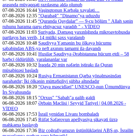
arasında müvəqqəti razılaşma əldə olunub
07-08-2026 16:44
Vaşinqtonun Kərbəla xəyaləti…
07-08-2026 12:35
"Qarabağ" "Dinamo"ya uduzdu
07-08-2026 11:45
“Quranda Qaydalar” — 9-cu bölüm " Allah sənin
ruhunu harama qarşı ehtiyacsız yaradıb " - VİDEO
07-08-2026 11:03
Suriyada, Dəməşq yaxınlığında mikroavtobusda
partlayış baş verib, 14 mülki şəxs yaralanıb
07-08-2026 10:48
Səudiyyə Yəmənin bu ölkəyə hücumu
səbəbindən ABŞ-yə neft axınını tamami ilə dayandı
07-08-2026 10:41
Husilər Səudiyyə Ərəbistanına hücum etdi – 58
hərbçi öldürülüb, yaralananlar var
07-08-2026 10:32
İraqda 20 min nəfərin iştirakı ilə Quran
müsabiqəsi başladı
07-08-2026 10:24
Rusiya Ermənistanın Qərbə yönəlməsindən
narahatdır; İki ölkənin müttəfiqliyi şübhə altındadır
06-08-2026 18:20
“Qaya məscidləri” UNESCO-nun Ümumdünya
İrs Siyahısında
06-08-2026 18:15
"Orxus" "Sabah"a qalib gəldi
06-08-2026 18:07
Ərbəin Məclisi | Seyyid Tariyel | 04.08.2026 -
VİDEO
06-08-2026 17:53
İsrail yenidən Livanı bombaladı
06-08-2026 17:45
Rüfət Səfərovun apellyasiya şikayəti üzrə
məhkəmə başlayıb
06-08-2026 17:36
Biz coğrafiyamızın üstünlüklərini ABŞ-ın, İsrailin
maraqlarına qurban verə bilmərik!