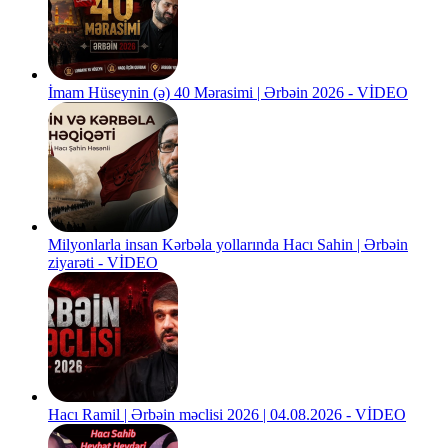
İmam Hüseynin (ə) 40 Mərasimi | Ərbəin 2026 - VİDEO
Milyonlarla insan Kərbəla yollarında Hacı Sahin | Ərbəin
ziyarəti - VİDEO
Hacı Ramil | Ərbəin məclisi 2026 | 04.08.2026 - VİDEO