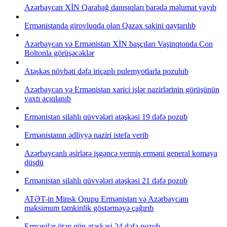
Azərbaycan XİN Qarabağ danışıqları barədə məlumat yayıb
Ermənistanda girovluqda olan Qazax sakini qaytarılıb
Azərbaycan və Ermənistan XİN başçıları Vaşinqtonda Con
Boltonla görüşəcəklər
Atəşkəs növbəti dəfə iriçaplı pulemyotlarla pozulub
Azərbaycan və Ermənistan xarici işlər nazirlərinin görüşünün
vaxtı açıqlanıb
Ermənistan silahlı qüvvələri atəşkəsi 19 dəfə pozub
Ermənistanın ədliyyə naziri istefa verib
Azərbaycanlı əsirlərə işgəncə vermiş erməni general komaya
düşdü
Ermənistan silahlı qüvvələri atəşkəsi 21 dəfə pozub
ATƏT-in Minsk Qrupu Ermənistan və Azərbaycanı
maksimum təmkinlik göstərməyə çağırıb
Ermənilər ötən gün atəşkəsi 24 dəfə pozub