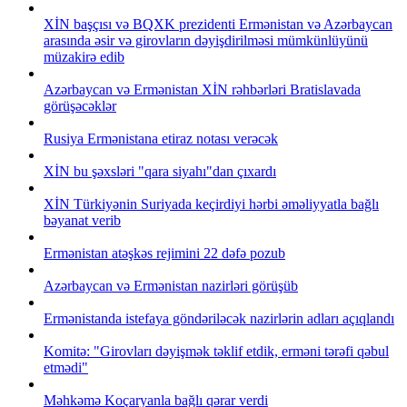
XİN başçısı və BQXK prezidenti Ermənistan və Azərbaycan
arasında əsir və girovların dəyişdirilməsi mümkünlüyünü
müzakirə edib
Azərbaycan və Ermənistan XİN rəhbərləri Bratislavada
görüşəcəklər
Rusiya Ermənistana etiraz notası verəcək
XİN bu şəxsləri "qara siyahı"dan çıxardı
XİN Türkiyənin Suriyada keçirdiyi hərbi əməliyyatla bağlı
bəyanat verib
Ermənistan atəşkəs rejimini 22 dəfə pozub
Azərbaycan və Ermənistan nazirləri görüşüb
Ermənistanda istefaya göndəriləcək nazirlərin adları açıqlandı
Komitə: "Girovları dəyişmək təklif etdik, erməni tərəfi qəbul
etmədi"
Məhkəmə Koçaryanla bağlı qərar verdi