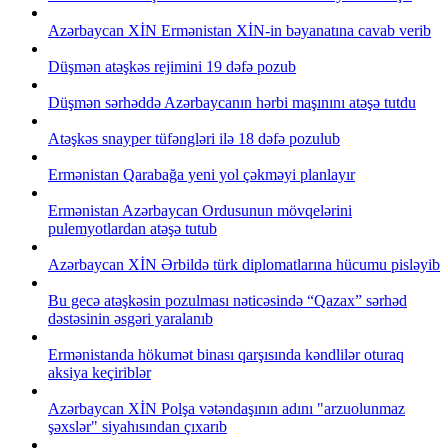
Azərbaycan XİN Ermənistan XİN-in bəyanatına cavab verib
Düşmən atəşkəs rejimini 19 dəfə pozub
Düşmən sərhəddə Azərbaycanın hərbi maşınını atəşə tutdu
Atəşkəs snayper tüfəngləri ilə 18 dəfə pozulub
Ermənistan Qarabağa yeni yol çəkməyi planlayır
Ermənistan Azərbaycan Ordusunun mövqelərini
pulemyotlardan atəşə tutub
Azərbaycan XİN Ərbildə türk diplomatlarına hücumu pisləyib
Bu gecə atəşkəsin pozulması nəticəsində “Qa­zax” sərhəd
dəstəsinin əsgəri yaralanıb
Ermənistanda hökumət binası qarşısında kəndlilər oturaq
aksiya keçiriblər
Azərbaycan XİN Polşa vətəndaşının adını "arzuolunmaz
şəxslər" siyahısından çıxarıb