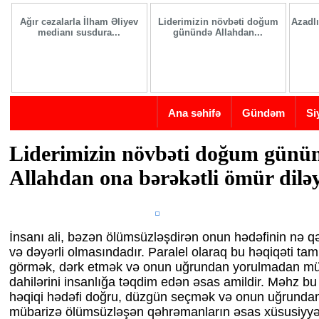
Skip to main content
Ağır cəzalarla İlham Əliyev
Liderimizin növbəti doğum
Azadlı
medianı susdura...
günündə Allahdan...
Ana səhifə
Gündəm
Si
Liderimizin növbəti doğum günü
Allahdan ona bərəkətli ömür diləy
İnsanı ali, bəzən ölümsüzləşdirən onun hədəfinin nə q
və dəyərli olmasındadır. Paralel olaraq bu həqiqəti tam v
görmək, dərk etmək və onun uğrundan yorulmadan müba
dahilərini insanlığa təqdim edən əsas amildir. Məhz bu 
həqiqi hədəfi doğru, düzgün seçmək və onun uğrunda
mübarizə ölümsüzləşən qəhrəmanların əsas xüsusiyyət