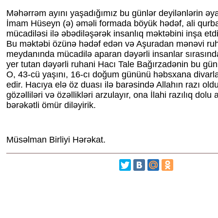
Məhərrəm ayını yaşadığımız bu günlər deyilənlərin əy
İmam Hüseyn (ə) əməli formada böyük hədəf, ali qurb
mücadiləsi ilə əbədiləşərək insanlıq məktəbini inşa etd
Bu məktəbi özünə hədəf edən və Aşuradan mənəvi ruh
meydanında mücadilə aparan dəyərli insanlar sırası
yer tutan dəyərli ruhani Hacı Tale Bağırzadənin bu g
O, 43-cü yaşını, 16-cı doğum gününü həbsxana divarla
edir. Hacıya elə öz duası ilə barəsində Allahın razı ol
gözəlliləri və özəllikləri arzulayır, ona İlahi razılıq dolu
bərəkətli ömür diləyirik.
Müsəlman Birliyi Hərəkat.