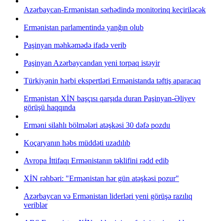
Azərbaycan-Ermənistan sərhədində monitorinq keçiriləcək
Ermənistan parlamentində yanğın olub
Paşinyan məhkəmədə ifadə verib
Paşinyan Azərbaycandan yeni torpaq istəyir
Türkiyənin hərbi ekspertləri Ermənistanda təftiş aparacaq
Ermənistan XİN başçısı qarşıda duran Paşinyan-Əliyev
görüşü haqqında
Erməni silahlı bölmələri atəşkəsi 30 dəfə pozdu
Koçaryanın həbs müddəti uzadılıb
Avropa İttifaqı Ermənistanın təklifini rədd edib
XİN rəhbəri: "Ermənistan hər gün atəşkəsi pozur"
Azərbaycan və Ermənistan liderləri yeni görüşə razılıq
veriblər