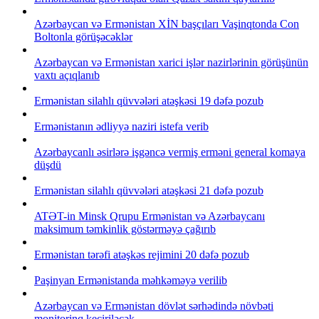
Azərbaycan və Ermənistan XİN başçıları Vaşinqtonda Con
Boltonla görüşəcəklər
Azərbaycan və Ermənistan xarici işlər nazirlərinin görüşünün
vaxtı açıqlanıb
Ermənistan silahlı qüvvələri atəşkəsi 19 dəfə pozub
Ermənistanın ədliyyə naziri istefa verib
Azərbaycanlı əsirlərə işgəncə vermiş erməni general komaya
düşdü
Ermənistan silahlı qüvvələri atəşkəsi 21 dəfə pozub
ATƏT-in Minsk Qrupu Ermənistan və Azərbaycanı
maksimum təmkinlik göstərməyə çağırıb
Ermənistan tərəfi atəşkəs rejimini 20 dəfə pozub
Paşinyan Ermənistanda məhkəməyə verilib
Azərbaycan və Ermənistan dövlət sərhədində növbəti
monitorinq keçiriləcək