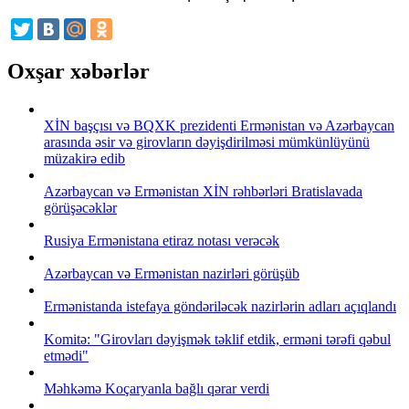
Oxşar xəbərlər
XİN başçısı və BQXK prezidenti Ermənistan və Azərbaycan
arasında əsir və girovların dəyişdirilməsi mümkünlüyünü
müzakirə edib
Azərbaycan və Ermənistan XİN rəhbərləri Bratislavada
görüşəcəklər
Rusiya Ermənistana etiraz notası verəcək
Azərbaycan və Ermənistan nazirləri görüşüb
Ermənistanda istefaya göndəriləcək nazirlərin adları açıqlandı
Komitə: "Girovları dəyişmək təklif etdik, erməni tərəfi qəbul
etmədi"
Məhkəmə Koçaryanla bağlı qərar verdi