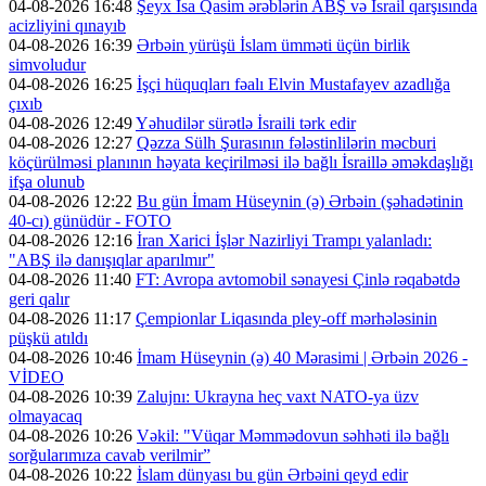
04-08-2026 16:48
Şeyx İsa Qasim ərəblərin ABŞ və İsrail qarşısında
acizliyini qınayıb
04-08-2026 16:39
Ərbəin yürüşü İslam ümməti üçün birlik
simvoludur
04-08-2026 16:25
İşçi hüquqları fəalı Elvin Mustafayev azadlığa
çıxıb
04-08-2026 12:49
Yəhudilər sürətlə İsraili tərk edir
04-08-2026 12:27
Qəzza Sülh Şurasının fələstinlilərin məcburi
köçürülməsi planının həyata keçirilməsi ilə bağlı İsraillə əməkdaşlığı
ifşa olunub
04-08-2026 12:22
Bu gün İmam Hüseynin (ə) Ərbəin (şəhadətinin
40-cı) günüdür - FOTO
04-08-2026 12:16
İran Xarici İşlər Nazirliyi Trampı yalanladı:
"ABŞ ilə danışıqlar aparılmır"
04-08-2026 11:40
FT: Avropa avtomobil sənayesi Çinlə rəqabətdə
geri qalır
04-08-2026 11:17
Çempionlar Liqasında pley-off mərhələsinin
püşkü atıldı
04-08-2026 10:46
İmam Hüseynin (ə) 40 Mərasimi | Ərbəin 2026 -
VİDEO
04-08-2026 10:39
Zalujnı: Ukrayna heç vaxt NATO-ya üzv
olmayacaq
04-08-2026 10:26
Vəkil: "Vüqar Məmmədovun səhhəti ilə bağlı
sorğularımıza cavab verilmir”
04-08-2026 10:22
İslam dünyası bu gün Ərbəini qeyd edir