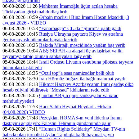
cəzası ağırlaşdırılıb
06-08-2026 11:26
Məhkəmə İmamoğlu üçün açılan hesaba
Türkiyədən girişi məhdudlaşdırıb
06-08-2026 10:59
Ərbəin məclisi | Binə İmam Həsən Məscidi | 3
avqust 2026 - VİDEO
06-08-2026 10:53
"Fənərbağça" ÇL-də "Şturm"a qalib gəldi
06-08-2026 10:45
Rusiya Ukrayna paytaxtı Kiyev və ətrafına
genişmiqyaslı hücumlar həyata keçirib
06-08-2026 10:25
Bakıda Mirtağı məscidində yanğın baş verib
06-08-2026 10:04
ABŞ SEPAH-la əlaqəli üç aviaşirkət və iki
təyyarəyə tətbiq olunan sanksiyaları ləğv edib
05-08-2026 18:44
İsrail Ordusu Livanın cənubuna pilotsuz təyyarə
hücumları təşkil edir
05-08-2026 18:35
“Qızıl top”a əsas namizədlər bəlli olub
05-08-2026 18:30
İran Hörmüz boğazı ilə bağlı məlumat yaydı
05-08-2026 18:18
Hikmət Hacıyev Azərbaycanın İranı qardaş ölkə
hesab ediyini bildirərək “Mossad” iddialarını rədd edib
05-08-2026 18:05
Çindən ABŞ-a qarşı sanksiyalar və ixrac
məhdudiyyətləri
05-08-2026 17:53
Hacı Sahib Heybət Heydəri - Ərbəin
(04.08.2026) VİDEO
05-08-2026 17:48
Pezeşkian HƏMAS-ın yeni liderinə İranın
dəstəyini açıqlayıb: Fələstin Tehranın gündəmində qalır
05-08-2026 17:41
“Human Rights Solidarity” Meydan TV-nin
həbsdə olan jurnalisti Aytac Tapdıqla bağlı bəyanat yayıb