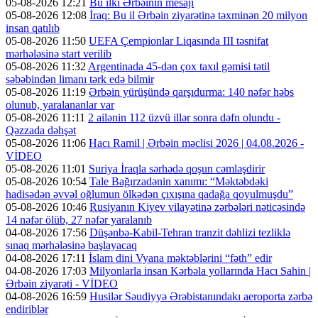
05-08-2026 12:21
Bu ilki Ərbəinin mesajı
05-08-2026 12:08
İraq: Bu il Ərbəin ziyarətinə təxminən 20 milyon
insan qatılıb
05-08-2026 11:50
UEFA Çempionlar Liqasında III təsnifat
mərhələsinə start verilib
05-08-2026 11:32
Argentinada 45-dən çox taxıl gəmisi tətil
səbəbindən limanı tərk edə bilmir
05-08-2026 11:19
Ərbəin yürüşündə qarşıdurma: 140 nəfər həbs
olunub, yaralananlar var
05-08-2026 11:11
2 ailənin 112 üzvü illər sonra dəfn olundu -
Qəzzada dəhşət
05-08-2026 11:06
Hacı Ramil | Ərbəin məclisi 2026 | 04.08.2026 -
VİDEO
05-08-2026 11:01
Suriya İraqla sərhədə qoşun cəmləşdirir
05-08-2026 10:54
Tale Bağırzadənin xanımı: “Məktəbdəki
hadisədən əvvəl oğlumun ölkədən çıxışına qadağa qoyulmuşdu”
05-08-2026 10:46
Rusiyanın Kiyev vilayətinə zərbələri nəticəsində
14 nəfər ölüb, 27 nəfər yaralanıb
04-08-2026 17:56
Düşənbə-Kabil-Tehran tranzit dəhlizi tezliklə
sınaq mərhələsinə başlayacaq
04-08-2026 17:11
İslam dini Vyana məktəblərini “fəth” edir
04-08-2026 17:03
Milyonlarla insan Kərbəla yollarında Hacı Sahin |
Ərbəin ziyarəti - VİDEO
04-08-2026 16:59
Husilər Səudiyyə Ərəbistanındakı aeroporta zərbə
endiriblər