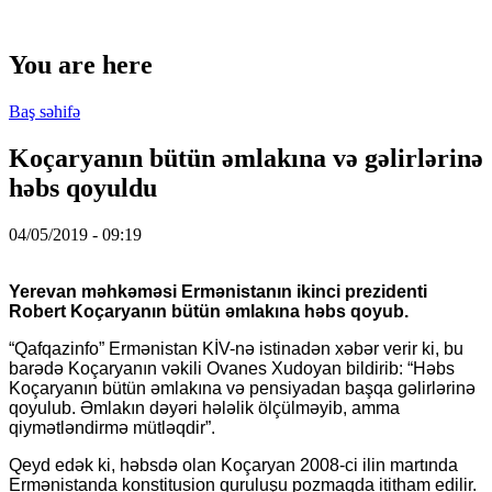
You are here
Baş səhifə
Koçaryanın bütün əmlakına və gəlirlərinə
həbs qoyuldu
04/05/2019 - 09:19
Yerevan məhkəməsi Ermənistanın ikinci prezidenti
Robert Koçaryanın bütün əmlakına həbs qoyub.
“Qafqazinfo” Ermənistan KİV-nə istinadən xəbər verir ki, bu
barədə Koçaryanın vəkili Ovanes Xudoyan bildirib: “Həbs
Koçaryanın bütün əmlakına və pensiyadan başqa gəlirlərinə
qoyulub. Əmlakın dəyəri hələlik ölçülməyib, amma
qiymətləndirmə mütləqdir”.
Qeyd edək ki, həbsdə olan Koçaryan 2008-ci ilin martında
Ermənistanda konstitusion quruluşu pozmaqda ititham edilir.