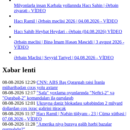
Milyonlarla insan Kərbəla yollarında Hacı Sahin | Ərbəin
ziyarəti - VİDEO
Hacı Ramil | Ərbəin məclisi 2026 | 04.08.2026 - VİDEO
Hacı Sahib Heybət Heydəri - Ərbəin (04.08.2026) VİDEO
Ərbəin məclisi | Binə İmam Həsən Məscidi | 3 avqust 2026 -
VİDEO
Ərbəin Məclisi | Seyyid Tariyel | 04.08.2026 - VİDEO
Xəbər lenti
08-08-2026 12:29
CNN: ABŞ Baş Qərargah rəisi İranla
müharibədən çıxış yolu axtarır
08-08-2026 12:17
"Şəfa" yoxlama oyunlarında "Neftçi-2" və
"Qarabağ-2" komandaları ilə qarşılaşıb
08-08-2026 12:01
Ukrayna dəniz blokadası səbəbindən 2 milyard
dollardan çox ixrac gəlirini itirəcək
08-08-2026 11:37
Hacı Ramil | Nəfsin tüğyanı - 23 | Cümə xütbəsi |
07.08.2026 - VİDEO
08-08-2026 11:28
"Amerika niyə buraya gəlib hərbi bazalar
qurmalıdır?"