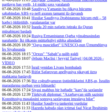
partlayış baş verib, 14 mülki şəxs yaralanıb
07-08-2026 10:48
Səudiyyə Yəmənin bu ölkəyə hücumu
səbəbindən ABŞ-yə neft axınını tamami ilə dayandı
07-08-2026 10:41
Husilər Səudiyyə Ərəbistanına hücum etdi – 58
hərbçi öldürülüb, yaralananlar var
07-08-2026 10:32
İraqda 20 min nəfərin iştirakı ilə Quran
müsabiqəsi başladı
07-08-2026 10:24
Rusiya Ermənistanın Qərbə yönəlməsindən
narahatdır; İki ölkənin müttəfiqliyi şübhə altındadır
06-08-2026 18:20
“Qaya məscidləri” UNESCO-nun Ümumdünya
İrs Siyahısında
06-08-2026 18:15
"Orxus" "Sabah"a qalib gəldi
06-08-2026 18:07
Ərbəin Məclisi | Seyyid Tariyel | 04.08.2026 -
VİDEO
06-08-2026 17:53
İsrail yenidən Livanı bombaladı
06-08-2026 17:45
Rüfət Səfərovun apellyasiya şikayəti üzrə
məhkəmə başlayıb
06-08-2026 17:36
Biz coğrafiyamızın üstünlüklərini ABŞ-ın, İsrailin
maraqlarına qurban verə bilmərik!
06-08-2026 17:24
Siyasi məhbus bir həftədir "kars"da saxlanılır
06-08-2026 12:39
Türkiyəli diplomat: “Azərbaycan sülh sazişini
Konstitusiya məsələsini sonraya saxlayaraq imzalaya bilər”
06-08-2026 11:43
Husilər Səudiyyə tankerini vurdular
06-08-2026 11:33
Hazırda həbsdə olan ictimai fəal Nicat İbrahimin