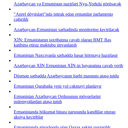
Azərbaycan və Ermənistan nazirləri Nyu-Yorkda görüşəcək
"Aprel döyüşləri"ndə iştirak edən ermənilər parlamentə
çağırıldı
Azərbaycan-Ermənistan sərhədində monitorinq keçiriləcək
XİN: Ermənistanın təxribatına cavab olaraq BMT Baş
katibinə etiraz məktubu ünvanlanıb
Ermənistan Naxçıvanla sərhəddə hasar hörməyə hazırlaşır
Azərbaycan XİN Ermənistan XİN-in bəyanatına cavab verib
Düşmən sərhəddə Azərbaycanın hərbi maşınını atəşə tutdu
Ermənistan Qarabağa yeni yol çəkməyi planlayır
Ermənistan Azərbaycan Ordusunun mövqelərini
pulemyotlardan atəşə tutub
Ermənistanda hökumət binası qarşısında kəndlilər oturaq
aksiya keçiriblər
Ermənistanda girovluqda olan Qazax sakini qaytarılıb