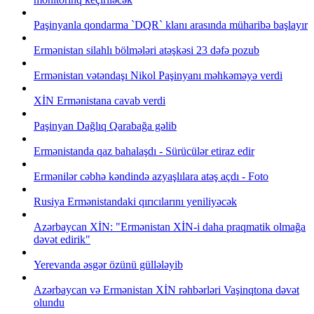
Paşinyanla qondarma `DQR` klanı arasında müharibə başlayır
Ermənistan silahlı bölmələri atəşkəsi 23 dəfə pozub
Ermənistan vətəndaşı Nikol Paşinyanı məhkəməyə verdi
XİN Ermənistana cavab verdi
Paşinyan Dağlıq Qarabağa gəlib
Ermənistanda qaz bahalaşdı - Sürücülər etiraz edir
Ermənilər cəbhə kəndində azyaşlılara atəş açdı - Foto
Rusiya Ermənistandaki qırıcılarını yeniliyəcək
Azərbaycan XİN: "Ermənistan XİN-i daha praqmatik olmağa
dəvət edirik"
Yerevanda əsgər özünü güllələyib
Azərbaycan və Ermənistan XİN rəhbərləri Vaşinqtona dəvət
olundu