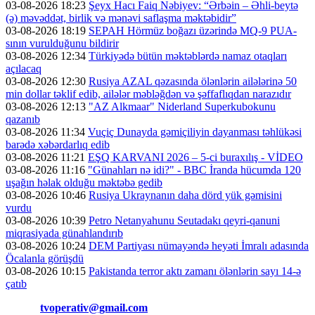
03-08-2026 18:23
Şeyx Hacı Faiq Nəbiyev: “Ərbəin – Əhli-beytə
(ə) məvəddət, birlik və mənəvi saflaşma məktəbidir”
03-08-2026 18:19
SEPAH Hörmüz boğazı üzərində MQ-9 PUA-
sının vurulduğunu bildirir
03-08-2026 12:34
Türkiyədə bütün məktəblərdə namaz otaqları
açılacaq
03-08-2026 12:30
Rusiya AZAL qəzasında ölənlərin ailələrinə 50
min dollar təklif edib, ailələr məbləğdən və şəffaflıqdan narazıdır
03-08-2026 12:13
"AZ Alkmaar" Niderland Superkubokunu
qazanıb
03-08-2026 11:34
Vuçiç Dunayda gəmiçiliyin dayanması təhlükəsi
barədə xəbərdarlıq edib
03-08-2026 11:21
EŞQ KARVANI 2026 – 5-ci buraxılış - VİDEO
03-08-2026 11:16
"Günahları nə idi?" - BBC İranda hücumda 120
uşağın həlak olduğu məktəbə gedib
03-08-2026 10:46
Rusiya Ukraynanın daha dörd yük gəmisini
vurdu
03-08-2026 10:39
Petro Netanyahunu Seutadakı qeyri-qanuni
miqrasiyada günahlandırıb
03-08-2026 10:24
DEM Partiyası nümayəndə heyəti İmralı adasında
Öcalanla görüşdü
03-08-2026 10:15
Pakistanda terror aktı zamanı ölənlərin sayı 14-ə
çatıb
Əlaqə:
tvoperativ@gmail.com