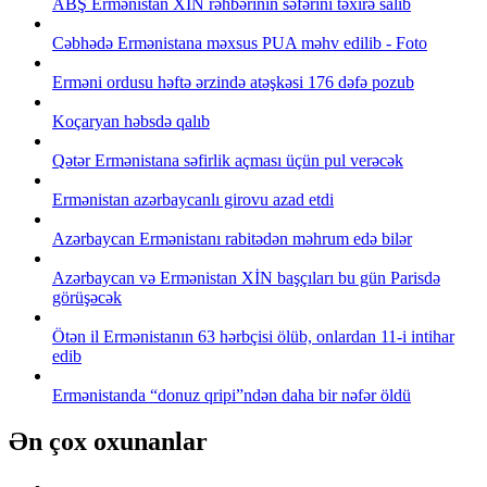
ABŞ Ermənistan XİN rəhbərinin səfərini təxirə salıb
Cəbhədə Ermənistana məxsus PUA məhv edilib - Foto
Erməni ordusu həftə ərzində atəşkəsi 176 dəfə pozub
Koçaryan həbsdə qalıb
Qətər Ermənistana səfirlik açması üçün pul verəcək
Ermənistan azərbaycanlı girovu azad etdi
Azərbaycan Ermənistanı rabitədən məhrum edə bilər
Azərbaycan və Ermənistan XİN başçıları bu gün Parisdə
görüşəcək
Ötən il Ermənistanın 63 hərbçisi ölüb, onlardan 11-i intihar
edib
Ermənistanda “donuz qripi”ndən daha bir nəfər öldü
Ən çox oxunanlar