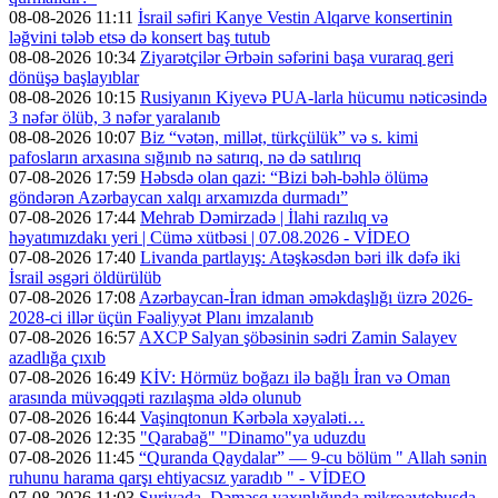
08-08-2026 11:11
İsrail səfiri Kanye Vestin Alqarve konsertinin
ləğvini tələb etsə də konsert baş tutub
08-08-2026 10:34
Ziyarətçilər Ərbəin səfərini başa vuraraq geri
dönüşə başlayıblar
08-08-2026 10:15
Rusiyanın Kiyevə PUA-larla hücumu nəticəsində
3 nəfər ölüb, 3 nəfər yaralanıb
08-08-2026 10:07
Biz “vətən, millət, türkçülük” və s. kimi
pafosların arxasına sığınıb nə satırıq, nə də satılırıq
07-08-2026 17:59
Həbsdə olan qazi: “Bizi bəh-bəhlə ölümə
göndərən Azərbaycan xalqı arxamızda durmadı”
07-08-2026 17:44
Mehrab Dəmirzadə | İlahi razılıq və
həyatımızdakı yeri | Cümə xütbəsi | 07.08.2026 - VİDEO
07-08-2026 17:40
Livanda partlayış: Atəşkəsdən bəri ilk dəfə iki
İsrail əsgəri öldürülüb
07-08-2026 17:08
Azərbaycan-İran idman əməkdaşlığı üzrə 2026-
2028-ci illər üçün Fəaliyyət Planı imzalanıb
07-08-2026 16:57
AXCP Salyan şöbəsinin sədri Zamin Salayev
azadlığa çıxıb
07-08-2026 16:49
KİV: Hörmüz boğazı ilə bağlı İran və Oman
arasında müvəqqəti razılaşma əldə olunub
07-08-2026 16:44
Vaşinqtonun Kərbəla xəyaləti…
07-08-2026 12:35
"Qarabağ" "Dinamo"ya uduzdu
07-08-2026 11:45
“Quranda Qaydalar” — 9-cu bölüm " Allah sənin
ruhunu harama qarşı ehtiyacsız yaradıb " - VİDEO
07-08-2026 11:03
Suriyada, Dəməşq yaxınlığında mikroavtobusda