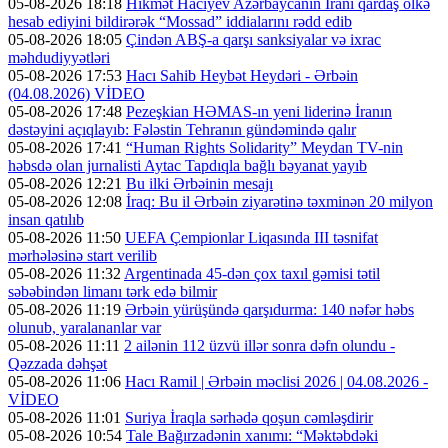
05-08-2026 18:18
Hikmət Hacıyev Azərbaycanın İranı qardaş ölkə
hesab ediyini bildirərək “Mossad” iddialarını rədd edib
05-08-2026 18:05
Çindən ABŞ-a qarşı sanksiyalar və ixrac
məhdudiyyətləri
05-08-2026 17:53
Hacı Sahib Heybət Heydəri - Ərbəin
(04.08.2026) VİDEO
05-08-2026 17:48
Pezeşkian HƏMAS-ın yeni liderinə İranın
dəstəyini açıqlayıb: Fələstin Tehranın gündəmində qalır
05-08-2026 17:41
“Human Rights Solidarity” Meydan TV-nin
həbsdə olan jurnalisti Aytac Tapdıqla bağlı bəyanat yayıb
05-08-2026 12:21
Bu ilki Ərbəinin mesajı
05-08-2026 12:08
İraq: Bu il Ərbəin ziyarətinə təxminən 20 milyon
insan qatılıb
05-08-2026 11:50
UEFA Çempionlar Liqasında III təsnifat
mərhələsinə start verilib
05-08-2026 11:32
Argentinada 45-dən çox taxıl gəmisi tətil
səbəbindən limanı tərk edə bilmir
05-08-2026 11:19
Ərbəin yürüşündə qarşıdurma: 140 nəfər həbs
olunub, yaralananlar var
05-08-2026 11:11
2 ailənin 112 üzvü illər sonra dəfn olundu -
Qəzzada dəhşət
05-08-2026 11:06
Hacı Ramil | Ərbəin məclisi 2026 | 04.08.2026 -
VİDEO
05-08-2026 11:01
Suriya İraqla sərhədə qoşun cəmləşdirir
05-08-2026 10:54
Tale Bağırzadənin xanımı: “Məktəbdəki