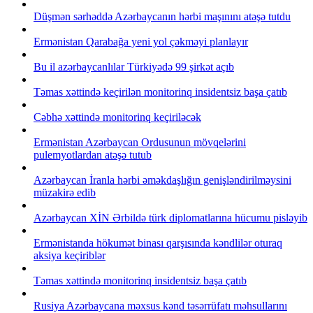
Düşmən sərhəddə Azərbaycanın hərbi maşınını atəşə tutdu
Ermənistan Qarabağa yeni yol çəkməyi planlayır
Bu il azərbaycanlılar Türkiyədə 99 şirkət açıb
Təmas xəttində keçirilən monitorinq insidentsiz başa çatıb
Cəbhə xəttində monitorinq keçiriləcək
Ermənistan Azərbaycan Ordusunun mövqelərini
pulemyotlardan atəşə tutub
Azərbaycan İranla hərbi əməkdaşlığın genişləndirilməysini
müzakirə edib
Azərbaycan XİN Ərbildə türk diplomatlarına hücumu pisləyib
Ermənistanda hökumət binası qarşısında kəndlilər oturaq
aksiya keçiriblər
Təmas xəttində monitorinq insidentsiz başa çatıb
Rusiya Azərbaycana məxsus kənd təsərrüfatı məhsullarını