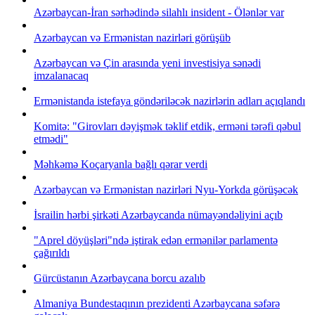
Azərbaycan-İran sərhədində silahlı insident - Ölənlər var
Azərbaycan və Ermənistan nazirləri görüşüb
Azərbaycan və Çin arasında yeni investisiya sənədi
imzalanacaq
Ermənistanda istefaya göndəriləcək nazirlərin adları açıqlandı
Komitə: "Girovları dəyişmək təklif etdik, erməni tərəfi qəbul
etmədi"
Məhkəmə Koçaryanla bağlı qərar verdi
Azərbaycan və Ermənistan nazirləri Nyu-Yorkda görüşəcək
İsrailin hərbi şirkəti Azərbaycanda nümayəndəliyini açıb
"Aprel döyüşləri"ndə iştirak edən ermənilər parlamentə
çağırıldı
Gürcüstanın Azərbaycana borcu azalıb
Almaniya Bundestaqının prezidenti Azərbaycana səfərə