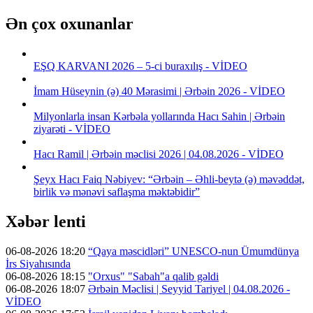
Ən çox oxunanlar
EŞQ KARVANI 2026 – 5-ci buraxılış - VİDEO
İmam Hüseynin (ə) 40 Mərasimi | Ərbəin 2026 - VİDEO
Milyonlarla insan Kərbəla yollarında Hacı Sahin | Ərbəin
ziyarəti - VİDEO
Hacı Ramil | Ərbəin məclisi 2026 | 04.08.2026 - VİDEO
Şeyx Hacı Faiq Nəbiyev: “Ərbəin – Əhli-beytə (ə) məvəddət,
birlik və mənəvi saflaşma məktəbidir”
Xəbər lenti
06-08-2026 18:20
“Qaya məscidləri” UNESCO-nun Ümumdünya
İrs Siyahısında
06-08-2026 18:15
"Orxus" "Sabah"a qalib gəldi
06-08-2026 18:07
Ərbəin Məclisi | Seyyid Tariyel | 04.08.2026 -
VİDEO