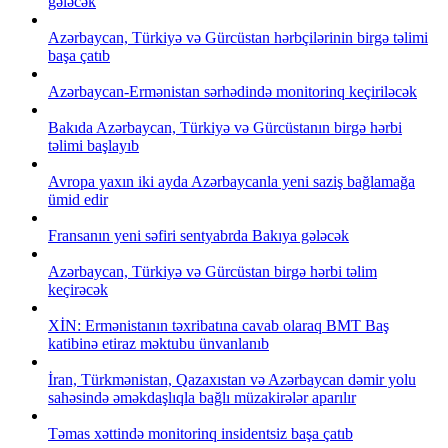
gələcək
Azərbaycan, Türkiyə və Gürcüstan hərbçilərinin birgə təlimi
başa çatıb
Azərbaycan-Ermənistan sərhədində monitorinq keçiriləcək
Bakıda Azərbaycan, Türkiyə və Gürcüstanın birgə hərbi
təlimi başlayıb
Avropa yaxın iki ayda Azərbaycanla yeni saziş bağlamağa
ümid edir
Fransanın yeni səfiri sentyabrda Bakıya gələcək
Azərbaycan, Türkiyə və Gürcüstan birgə hərbi təlim
keçirəcək
XİN: Ermənistanın təxribatına cavab olaraq BMT Baş
katibinə etiraz məktubu ünvanlanıb
İran, Türkmənistan, Qazaxıstan və Azərbaycan dəmir yolu
sahəsində əməkdaşlıqla bağlı müzakirələr aparılır
Təmas xəttində monitorinq insidentsiz başa çatıb