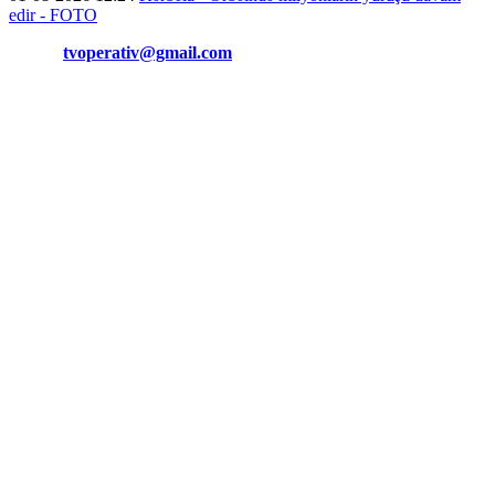
edir - FOTO
Əlaqə:
tvoperativ@gmail.com
Copyright © Operativ.tv Bütün hüquqlar qorunur!