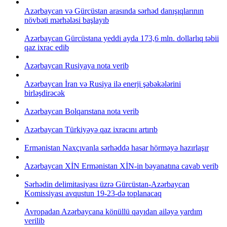
Azərbaycan və Gürcüstan arasında sərhəd danışıqlarının
növbəti mərhələsi başlayıb
Azərbaycan Gürcüstana yeddi ayda 173,6 mln. dollarlıq təbii
qaz ixrac edib
Azərbaycan Rusiyaya nota verib
Azərbaycan İran və Rusiya ilə enerji şəbəkələrini
birləşdirəcək
Azərbaycan Bolqarıstana nota verib
Azərbaycan Türkiyəyə qaz ixracını artırıb
Ermənistan Naxçıvanla sərhəddə hasar hörməyə hazırlaşır
Azərbaycan XİN Ermənistan XİN-in bəyanatına cavab verib
Sərhədin delimitasiyası üzrə Gürcüstan-Azərbaycan
Komissiyası avqustun 19-23-də toplanacaq
Avropadan Azərbaycana könüllü qayıdan ailəyə yardım
verilib