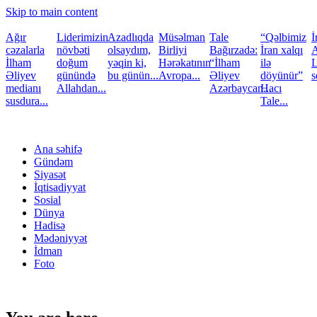
Skip to main content
Ağır
Liderimizin
Azadlıqda
Müsəlman
Tale
“Qəlbimiz
İ
cəzalarla
növbəti
olsaydım,
Birliyi
Bağırzadə:
İran xalqı
A
İlham
doğum
yəqin ki,
Hərəkatının
“İlham
ilə
L
Əliyev
günündə
bu günün...
Avropa...
Əliyev
döyünür”
s
medianı
Allahdan...
Azərbaycan...
Hacı
susdura...
Tale...
Ana səhifə
Gündəm
Siyasət
İqtisadiyyat
Sosial
Dünya
Hadisə
Mədəniyyət
İdman
Foto