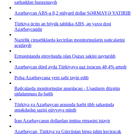
sərhəddən buraxmayıb
Azərbaycan ABŞ-a 8,2 milyard dollar SƏRMAYƏ YATIRIB
Türkiyə üçün ən böyük təhlükə ABŞ, ən yaxşı dost
Azərbaycandır
Nazirlik çimərliklərdə keçirilən monitorinqlərin nəticələrini
açıqlayıb
Ermənistanda girovluqda olan Qazax sakini qaytarılıb
Azərbaycan dörd ayda Türkiyəyə qaz ixracını 48,4% artırıb
Polşa Azərbaycana yeni səfir təyin edib
Bağçalarda monitorinqlər aparılacaq - Uşaqların düzgün
qidalanması ilə bağlı
Türkiyə və Azərbaycan arasında hərbi tibb sahəsində
əməkdaşlıq sazişi qüvvəyə minib
İran Azərbaycanın dollardan imtina etməsini istəyir
Azərbaycan, Türkiyə və Gürcüstan birgə təlim keçirəcək