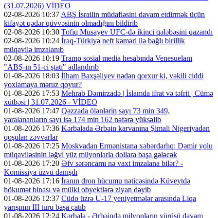
(31.07.2026) VİDEO
02-08-2026 10:37
ABŞ İsrailin müdafiəsini davam etdirmək üçün
kifayət qədər qüvvəsinin olmadığını bildirib
02-08-2026 10:30
Tofiq Musayev UFC-də ikinci qələbəsini qazandı
02-08-2026 10:24
İraq-Türkiyə neft kəməri ilə bağlı birillik
müqavilə imzalanıb
02-08-2026 10:19
Tramp sosial media hesabında Venesuelanı
"ABŞ-ın 51-ci ştatı" adlandırıb
01-08-2026 18:03
İlham Baxşəliyev nədən qorxur ki, vəkili ciddi
yoxlamaya məruz qoyur?
01-08-2026 17:53
Mehrab Dəmirzadə | İslamda ifrat və təfrit | Cümə
xütbəsi | 31.07.2026 - VİDEO
01-08-2026 17:47
Qəzzada ölənlərin sayı 73 min 349,
yaralananların sayı isə 174 min 162 nəfərə yüksəlib
01-08-2026 17:36
Kərbəlada Ərbəin karvanına Şimali Nigeriyadan
qoşulan zəvvarlar
01-08-2026 17:25
Moskvadan Ermənistana xəbərdarlıq: Dəmir yolu
müqaviləsinin ləğvi yüz milyonlarla dollara başa gələcək
01-08-2026 17:20
Əfv sərəncamı nə vaxt imzalana bilər? -
Komissiya üzvü danışdı
01-08-2026 17:16
İranın dron hücumu nəticəsində Küveytdə
hökumət binası və mülki obyektlərə ziyan dəyib
01-08-2026 12:37
Cüdo üzrə U-17 yeniyetmələr arasında Liqa
yarışının III turu başa çatıb
01-08-2026 12:24
Kərbəla - Ərbəində milyonların yürüşü davam