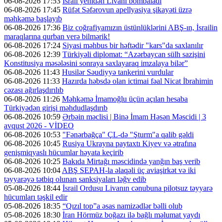
06-08-2026 17:53
İsrail yenidən Livanı bombaladı
06-08-2026 17:45
Rüfət Səfərovun apellyasiya şikayəti üzrə
məhkəmə başlayıb
06-08-2026 17:36
Biz coğrafiyamızın üstünlüklərini ABŞ-ın, İsrailin
maraqlarına qurban verə bilmərik!
06-08-2026 17:24
Siyasi məhbus bir həftədir "kars"da saxlanılır
06-08-2026 12:39
Türkiyəli diplomat: “Azərbaycan sülh sazişini
Konstitusiya məsələsini sonraya saxlayaraq imzalaya bilər”
06-08-2026 11:43
Husilər Səudiyyə tankerini vurdular
06-08-2026 11:33
Hazırda həbsdə olan ictimai fəal Nicat İbrahimin
cəzası ağırlaşdırılıb
06-08-2026 11:26
Məhkəmə İmamoğlu üçün açılan hesaba
Türkiyədən girişi məhdudlaşdırıb
06-08-2026 10:59
Ərbəin məclisi | Binə İmam Həsən Məscidi | 3
avqust 2026 - VİDEO
06-08-2026 10:53
"Fənərbağça" ÇL-də "Şturm"a qalib gəldi
06-08-2026 10:45
Rusiya Ukrayna paytaxtı Kiyev və ətrafına
genişmiqyaslı hücumlar həyata keçirib
06-08-2026 10:25
Bakıda Mirtağı məscidində yanğın baş verib
06-08-2026 10:04
ABŞ SEPAH-la əlaqəli üç aviaşirkət və iki
təyyarəyə tətbiq olunan sanksiyaları ləğv edib
05-08-2026 18:44
İsrail Ordusu Livanın cənubuna pilotsuz təyyarə
hücumları təşkil edir
05-08-2026 18:35
“Qızıl top”a əsas namizədlər bəlli olub
05-08-2026 18:30
İran Hörmüz boğazı ilə bağlı məlumat yaydı