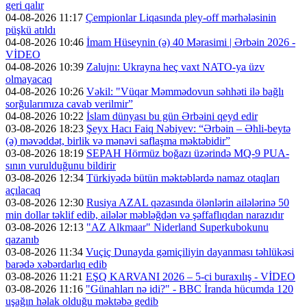
geri qalır
04-08-2026 11:17
Çempionlar Liqasında pley-off mərhələsinin
püşkü atıldı
04-08-2026 10:46
İmam Hüseynin (ə) 40 Mərasimi | Ərbəin 2026 -
VİDEO
04-08-2026 10:39
Zalujnı: Ukrayna heç vaxt NATO-ya üzv
olmayacaq
04-08-2026 10:26
Vəkil: "Vüqar Məmmədovun səhhəti ilə bağlı
sorğularımıza cavab verilmir”
04-08-2026 10:22
İslam dünyası bu gün Ərbəini qeyd edir
03-08-2026 18:23
Şeyx Hacı Faiq Nəbiyev: “Ərbəin – Əhli-beytə
(ə) məvəddət, birlik və mənəvi saflaşma məktəbidir”
03-08-2026 18:19
SEPAH Hörmüz boğazı üzərində MQ-9 PUA-
sının vurulduğunu bildirir
03-08-2026 12:34
Türkiyədə bütün məktəblərdə namaz otaqları
açılacaq
03-08-2026 12:30
Rusiya AZAL qəzasında ölənlərin ailələrinə 50
min dollar təklif edib, ailələr məbləğdən və şəffaflıqdan narazıdır
03-08-2026 12:13
"AZ Alkmaar" Niderland Superkubokunu
qazanıb
03-08-2026 11:34
Vuçiç Dunayda gəmiçiliyin dayanması təhlükəsi
barədə xəbərdarlıq edib
03-08-2026 11:21
EŞQ KARVANI 2026 – 5-ci buraxılış - VİDEO
03-08-2026 11:16
"Günahları nə idi?" - BBC İranda hücumda 120
uşağın həlak olduğu məktəbə gedib