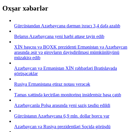
Oxşar xəbərlər
Gürcüstandan Azərbaycana dərman ixracı 3,4 dəfə azalıb
Belarus Azərbaycana yeni hərbi attaşe təyin edib
XİN başçısı və BQXK prezidenti Ermənistan və Azərbaycan
arasında əsir və girovların dəyişdirilməsi mümkünlüyünü
müzakirə edib
Azərbaycan və Ermənistan XİN rəhbərləri Bratislavada
görüşəcəklər
Rusiya Ermənistana etiraz notası verəcək
Təmas xəttində keçirilən monitorinq insidentsiz başa çatıb
Azərbaycanla Polşa arasında yeni saziş təsdiq edildi
Gürcüstanın Azərbaycana 6,9 mln. dollar borcu var
Azərbaycan və Rusiya prezidentləri Soçidə görüşdü