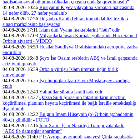
hadisədən əvvəl oğlumun ölkədən çıxışına qadağa qoyulmuşdu”
05-08-2026 10:46
Rusiyanın Kiyev vilayətinə zərbələri nəticəsində
14 nəfər ölüb, 27 nəfər yaralanıb
04-08-2026 17:56
Düşənbə-Kabil-Tehran tranzit dəhlizi tezliklə
sınaq mərhələsinə başlayacaq
04-08-2026 17:11
İslam dini Vyana məktəblərini “fəth” edir
04-08-2026 17:03
Milyonlarla insan Kərbəla yollarında Hacı Sahin |
Ərbəin ziyarəti - VİDEO
04-08-2026 16:59
Husilər Səudiyyə Ərəbistanındakı aeroporta zərbə
endiriblər
04-08-2026 16:48
Şeyx İsa Qasim ərəblərin ABŞ və İsrail qarşısında
acizliyini qınayıb
04-08-2026 16:39
Ərbəin yürüşü İslam ümməti üçün birlik
simvoludur
04-08-2026 16:25
İşçi hüquqları fəalı Elvin Mustafayev azadlığa
çıxıb
04-08-2026 12:49
Yəhudilər sürətlə İsraili tərk edir
04-08-2026 12:27
Qəzza Sülh Şurasının fələstinlilərin məcburi
köçürülməsi planının həyata keçirilməsi ilə bağlı İsraillə əməkdaşlığı
ifşa olunub
04-08-2026 12:22
Bu gün İmam Hüseynin (ə) Ərbəin (şəhadətinin
40-cı) günüdür - FOTO
04-08-2026 12:16
İran Xarici İşlər Nazirliyi Trampı yalanladı:
"ABŞ ilə danışıqlar aparılmır"
04-08-2026 11:40
FT: Avropa avtomobil sənayesi Çinlə rəqabətdə