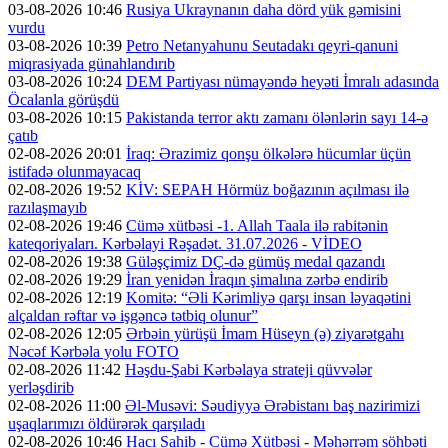
03-08-2026 10:46
Rusiya Ukraynanın daha dörd yük gəmisini
vurdu
03-08-2026 10:39
Petro Netanyahunu Seutadakı qeyri-qanuni
miqrasiyada günahlandırıb
03-08-2026 10:24
DEM Partiyası nümayəndə heyəti İmralı adasında
Öcalanla görüşdü
03-08-2026 10:15
Pakistanda terror aktı zamanı ölənlərin sayı 14-ə
çatıb
02-08-2026 20:01
İraq: Ərazimiz qonşu ölkələrə hücumlar üçün
istifadə olunmayacaq
02-08-2026 19:52
KİV: SEPAH Hörmüz boğazının açılması ilə
razılaşmayıb
02-08-2026 19:46
Cümə xütbəsi -1. Allah Taala ilə rabitənin
kateqoriyaları. Kərbəlayi Rəşadət. 31.07.2026 - VİDEO
02-08-2026 19:38
Güləşçimiz DÇ-də gümüş medal qazandı
02-08-2026 19:29
İran yenidən İraqın şimalına zərbə endirib
02-08-2026 12:19
Komitə: “Əli Kərimliyə qarşı insan ləyaqətini
alçaldan rəftar və işgəncə tətbiq olunur”
02-08-2026 12:05
Ərbəin yürüşü İmam Hüseyn (ə) ziyarətgahı
Nəcəf Kərbəla yolu FOTO
02-08-2026 11:42
Həşdu-Şabi Kərbəlaya strateji qüvvələr
yerləşdirib
02-08-2026 11:00
Əl-Musəvi: Səudiyyə Ərəbistanı baş nazirimizi
uşaqlarımızı öldürərək qarşıladı
02-08-2026 10:46
Hacı Sahib - Cümə Xütbəsi - Məhərrəm söhbəti