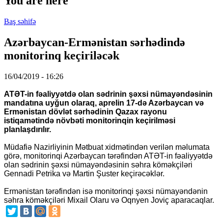
You are here
Baş səhifə
Azərbaycan-Ermənistan sərhədində
monitorinq keçiriləcək
16/04/2019 - 16:26
ATƏT-in fəaliyyətdə olan sədrinin şəxsi nümayəndəsinin
mandatına uyğun olaraq, aprelin 17-də Azərbaycan və
Ermənistan dövlət sərhədinin Qazax rayonu
istiqamətində növbəti monitorinqin keçirilməsi
planlaşdırılır.
Müdafiə Nazirliyinin Mətbuat xidmətindən verilən məlumata
görə, monitorinqi Azərbaycan tərəfindən ATƏT-in fəaliyyətdə
olan sədrinin şəxsi nümayəndəsinin səhra köməkçiləri
Gennadi Petrika və Martin Şuster keçirəcəklər.
Ermənistan tərəfindən isə monitorinqi şəxsi nümayəndənin
səhra köməkçiləri Mixail Olaru və Oqnyen Joviç aparacaqlar.