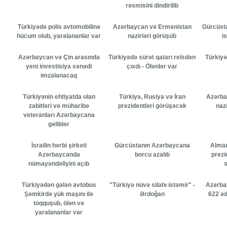
rəsmisini dindirilib
Türkiyədə polis avtomobilinə
Azərbaycan və Ermənistan
Gürcüsta
hücum olub, yaralananlar var
nazirləri görüşüb
i
Azərbaycan və Çin arasında
Türkiyədə sürət qatarı relsdən
Türkiyə
yeni investisiya sənədi
çıxdı - Ölənlər var
imzalanacaq
Türkiyənin ehtiyatda olan
Türkiyə, Rusiya və İran
Azərba
zabitləri və müharibə
prezidentləri görüşəcək
naz
veteranları Azərbaycana
gəliblər
İsrailin hərbi şirkəti
Gürcüstanın Azərbaycana
Alman
Azərbaycanda
borcu azalıb
prezi
nümayəndəliyini açıb
s
Türkiyədən gələn avtobus
"Türkiyə nüvə silahı istəmir" -
Azərba
Şəmkirdə yük maşını ilə
Ərdoğan
622 əd
toqquşub, ölən və
yaralananlar var