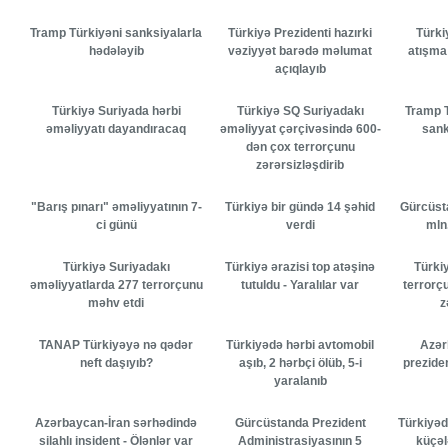
Tramp Türkiyəni sanksiyalarla
Türkiyə Prezidenti hazırki
Türki
hədələyib
vəziyyət barədə məlumat
atışma 
açıqlayıb
Türkiyə Suriyada hərbi
Türkiyə SQ Suriyadakı
Tramp 
əməliyyatı dayandıracaq
əməliyyat çərçivəsində 600-
sank
dən çox terrorçunu
zərərsizləşdirib
"Barış pınarı" əməliyyatının 7-
Türkiyə bir gündə 14 şəhid
Gürcüst
ci günü
verdi
mln.
Türkiyə Suriyadakı
Türkiyə ərazisi top atəşinə
Türki
əməliyyatlarda 277 terrorçunu
tutuldu - Yaralılar var
terrorçu
məhv etdi
z
TANAP Türkiyəyə nə qədər
Türkiyədə hərbi avtomobil
Azər
neft daşıyıb?
aşıb, 2 hərbçi ölüb, 5-i
prezide
yaralanıb
Azərbaycan-İran sərhədində
Gürcüstanda Prezident
Türkiyədə
silahlı insident - Ölənlər var
Administrasiyasının 5
küçəl