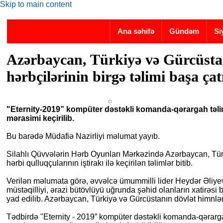
Skip to main content
Ana səhifə
Gündəm
Si
Azərbaycan, Türkiyə və Gürcüst
hərbçilərinin birgə təlimi başa çat
"Eternity-2019” kompüter dəstəkli komanda-qərargah təli
mərasimi keçirilib.
Bu barədə Müdafiə Nazirliyi məlumat yayıb.
Silahlı Qüvvələrin Hərb Oyunları Mərkəzində Azərbaycan, Tü
hərbi qulluqçularının iştirakı ilə keçirilən təlimlər bitib.
Verilən məlumata görə, əvvəlcə ümummilli lider Heydər Əliye
müstəqilliyi, ərazi bütövlüyü uğrunda şəhid olanların xatirəsi b
yad edilib. Azərbaycan, Türkiyə və Gürcüstanın dövlət himnləri
Tədbirdə "Eternity - 2019” kompüter dəstəkli komanda-qərarg