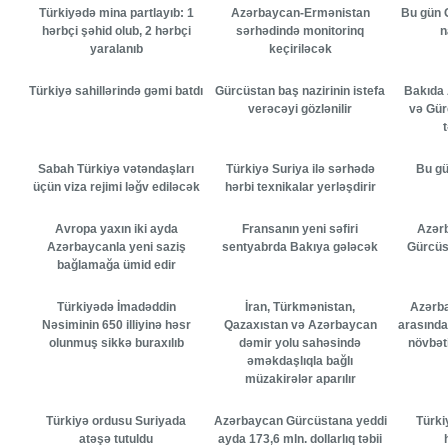
Türkiyədə mina partlayıb: 1
Azərbaycan-Ermənistan
Bu gün 
hərbçi şəhid olub, 2 hərbçi
sərhədində monitorinq
n
yaralanıb
keçiriləcək
Türkiyə sahillərində gəmi batdı
Gürcüstan baş nazirinin istefa
Bakıda 
verəcəyi gözlənilir
və Gür
Sabah Türkiyə vətəndaşları
Türkiyə Suriya ilə sərhədə
Bu gü
üçün viza rejimi ləğv ediləcək
hərbi texnikalar yerləşdirir
Avropa yaxın iki ayda
Fransanın yeni səfiri
Azərb
Azərbaycanla yeni saziş
sentyabrda Bakıya gələcək
Gürcüst
bağlamağa ümid edir
Türkiyədə İmadəddin
İran, Türkmənistan,
Azərb
Nəsiminin 650 illiyinə həsr
Qazaxıstan və Azərbaycan
arasında
olunmuş sikkə buraxılıb
dəmir yolu sahəsində
növbət
əməkdaşlıqla bağlı
müzakirələr aparılır
Türkiyə ordusu Suriyada
Azərbaycan Gürcüstana yeddi
Türki
atəşə tutuldu
ayda 173,6 mln. dollarlıq təbii