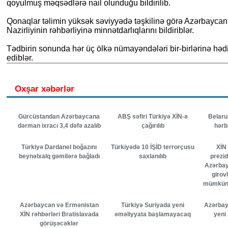
qoyulmuş məqsədlərə nail olunduğu bildirilib.
Qonaqlar təlimin yüksək səviyyədə təşkilinə görə Azərbayca
Nazirliyinin rəhbərliyinə minnətdarlıqlarını bildiriblər.
Tədbirin sonunda hər üç ölkə nümayəndələri bir-birlərinə həd
ediblər.
Oxşar xəbərlər
Gürcüstandan Azərbaycana
ABŞ səfiri Türkiyə XİN-ə
Belaru
dərman ixracı 3,4 dəfə azalıb
çağırılıb
hərb
Türkiyə Dardanel boğazını
Türkiyədə 10 İŞİD terrorçusu
XİN
beynəlxalq gəmilərə bağladı
saxlanılıb
prezi
Azərbay
girov
mümkünl
Azərbaycan və Ermənistan
Türkiyə Suriyada yeni
Azərbay
XİN rəhbərləri Bratislavada
əməliyyata başlamayacaq
yeni 
görüşəcəklər