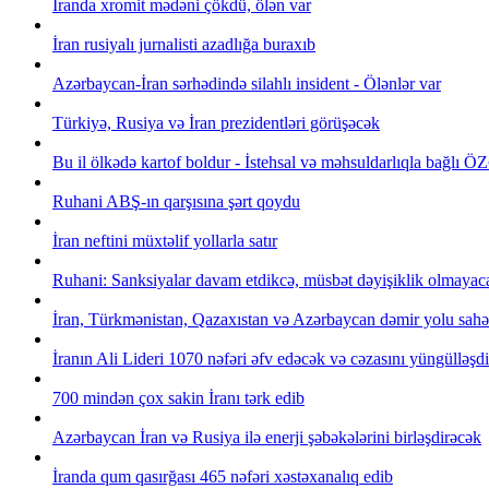
İranda xromit mədəni çökdü, ölən var
İran rusiyalı jurnalisti azadlığa buraxıb
Azərbaycan-İran sərhədində silahlı insident - Ölənlər var
Türkiyə, Rusiya və İran prezidentləri görüşəcək
Bu il ölkədə kartof boldur - İstehsal və məhsuldarlıqla bağ
Ruhani ABŞ-ın qarşısına şərt qoydu
İran neftini müxtəlif yollarla satır
Ruhani: Sanksiyalar davam etdikcə, müsbət dəyişiklik olmayac
İran, Türkmənistan, Qazaxıstan və Azərbaycan dəmir yolu sahəs
İranın Ali Lideri 1070 nəfəri əfv edəcək və cəzasını yüngülləşd
700 mindən çox sakin İranı tərk edib
Azərbaycan İran və Rusiya ilə enerji şəbəkələrini birləşdirəcək
İranda qum qasırğası 465 nəfəri xəstəxanalıq edib