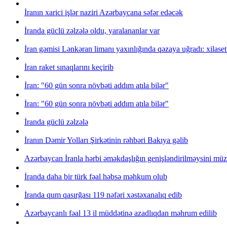
İranın xarici işlər naziri Azərbaycana səfər edəcək
İranda güclü zəlzələ oldu, yaralananlar var
İran gəmisi Lənkəran limanı yaxınlığında qəzaya uğradı: xilase
İran raket sınaqlarını keçirib
İran: "60 gün sonra növbəti addım atıla bilər"
İran: "60 gün sonra növbəti addım atıla bilər"
İranda güclü zəlzələ
İranın Dəmir Yolları Şirkətinin rəhbəri Bakıya gəlib
Azərbaycan İranla hərbi əməkdaşlığın genişləndirilməysini müz
İranda daha bir türk fəal həbsə məhkum olub
İranda qum qasırğası 119 nəfəri xəstəxanalıq edib
Azərbaycanlı fəal 13 il müddətinə azadlıqdan məhrum edilib