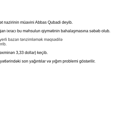
ət nazirinin müavini Abbas Qubadi deyib.
oğan ixracı bu məhsulun qiymətinin bahalaşmasına səbəb olub.
yerli bazarı tənzimləmək məqsədilə
rib.
təxminən 3,33 dollar) keçib.
lərindəki son yağıntılar və yığım problemi göstərilir.