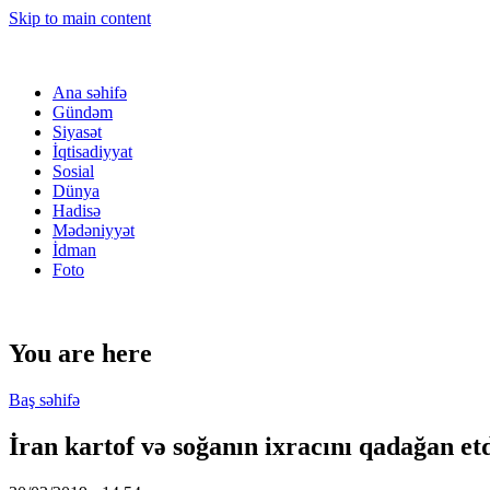
Skip to main content
Ana səhifə
Gündəm
Siyasət
İqtisadiyyat
Sosial
Dünya
Hadisə
Mədəniyyət
İdman
Foto
You are here
Baş səhifə
İran kartof və soğanın ixracını qadağan et