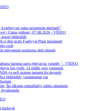
 VİDEO
n Azərbaycan xalqı arxamızda durmadı”
 yeri | Cümə xütbəsi | 07.08.2026 - VİDEO
l əsgəri öldürülüb
ci illər üçün Fəaliyyət Planı imzalanıb
ığa çıxıb
da müvəqqəti razılaşma əldə olunub
uhunu harama qarşı ehtiyacsız yaradıb " - VİDEO
layış baş verib, 14 mülki şəxs yaralanıb
BŞ-yə neft axınını tamami ilə dayandı
bçi öldürülüb, yaralananlar var
 başladı
; İki ölkənin müttəfiqliyi şübhə altındadır
Siyahısında
İDEO
ə başlayıb