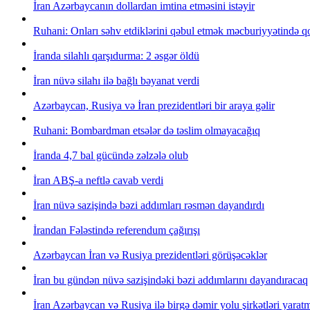
İran Azərbaycanın dollardan imtina etməsini istəyir
Ruhani: Onları səhv etdiklərini qəbul etmək məcburiyyətində 
İranda silahlı qarşıdurma: 2 əsgər öldü
İran nüvə silahı ilə bağlı bəyanat verdi
Azərbaycan, Rusiya və İran prezidentləri bir araya gəlir
Ruhani: Bombardman etsələr də təslim olmayacağıq
İranda 4,7 bal gücündə zəlzələ olub
İran ABŞ-a neftlə cavab verdi
İran nüvə sazişində bəzi addımları rəsmən dayandırdı
İrandan Fələstində referendum çağırışı
Azərbaycan İran və Rusiya prezidentləri görüşəcəklər
İran bu gündən nüvə sazişindəki bəzi addımlarını dayandıracaq
İran Azərbaycan və Rusiya ilə birgə dəmir yolu şirkətləri yaratm