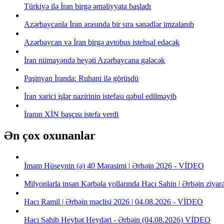
Türkiyə ilə İran birgə əməliyyata başladı
Azərbaycanla İran arasında bir sıra sənədlər imzalanıb
Azərbaycan və İran birgə avtobus istehsal edəcək
İran nümayəndə heyəti Azərbaycana gələcək
Paşinyan İranda: Ruhani ilə görüşdü
İran xarici işlər nazirinin istefası qəbul edilməyib
İranın XİN başçısı istefa verdi
Ən çox oxunanlar
İmam Hüseynin (ə) 40 Mərasimi | Ərbəin 2026 - VİDEO
Milyonlarla insan Kərbəla yollarında Hacı Sahin | Ərbəin ziya
Hacı Ramil | Ərbəin məclisi 2026 | 04.08.2026 - VİDEO
Hacı Sahib Heybət Heydəri - Ərbəin (04.08.2026) VİDEO