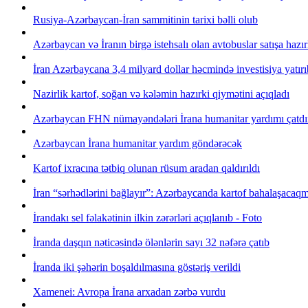
Rusiya-Azərbaycan-İran sammitinin tarixi bəlli olub
Azərbaycan və İranın birgə istehsalı olan avtobuslar satışa hazır
İran Azərbaycana 3,4 milyard dollar həcmində investisiya yatırı
Nazirlik kartof, soğan və kələmin hazırki qiymətini açıqladı
Azərbaycan FHN nümayəndələri İrana humanitar yardımı çatdır
Azərbaycan İrana humanitar yardım göndərəcək
Kartof ixracına tətbiq olunan rüsum aradan qaldırıldı
İran “sərhədlərini bağlayır”: Azərbaycanda kartof bahalaşacaq
İrandakı sel fəlakətinin ilkin zərərləri açıqlanıb - Foto
İranda daşqın nəticəsində ölənlərin sayı 32 nəfərə çatıb
İranda iki şəhərin boşaldılmasına göstəriş verildi
Xamenei: Avropa İrana arxadan zərbə vurdu