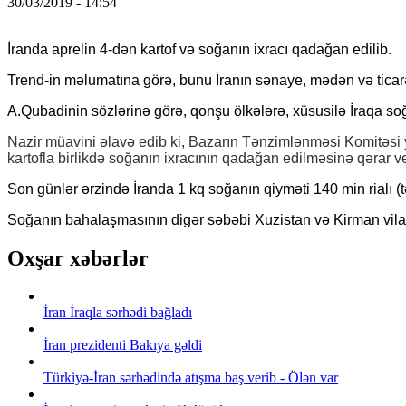
30/03/2019 - 14:54
İranda aprelin 4-dən kartof və soğanın ixracı qadağan edilib.
Trend-in məlumatına görə, bunu İranın sənaye, mədən və ticar
A.Qubadinin sözlərinə görə, qonşu ölkələrə, xüsusilə İraqa s
Nazir müavini əlavə edib ki, Bazarın Tənzimlənməsi Komitəsi 
kartofla birlikdə soğanın ixracının qadağan edilməsinə qərar ve
Son günlər ərzində İranda 1 kq soğanın qiyməti 140 min rialı (
Soğanın bahalaşmasının digər səbəbi Xuzistan və Kirman vilayət
Oxşar xəbərlər
İran İraqla sərhədi bağladı
İran prezidenti Bakıya gəldi
Türkiyə-İran sərhədində atışma baş verib - Ölən var