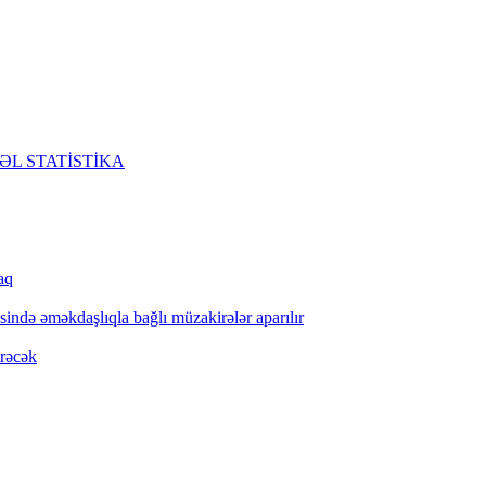
lı ÖZƏL STATİSTİKA
aq
ində əməkdaşlıqla bağlı müzakirələr aparılır
irəcək