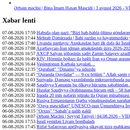
Ərbəin məclisi | Binə İmam Həsən Məscidi | 3 avqust 2026 -
Xəbər lenti
07-08-2026 17:59
Həbsdə olan qazi: “Bizi bəh-bəhlə ölümə göndərə
07-08-2026 17:44
Mehrab Dəmirzadə | İlahi razılıq və həyatımızdakı
07-08-2026 17:40
Livanda partlayış: Atəşkəsdən bəri ilk dəfə iki İsrai
07-08-2026 17:08
Azərbaycan-İran idman əməkdaşlığı üzrə 2026-2028-
07-08-2026 16:57
AXCP Salyan şöbəsinin sədri Zamin Salayev azadl
07-08-2026 16:49
KİV: Hörmüz boğazı ilə bağlı İran və Oman arasın
07-08-2026 16:44
Vaşinqtonun Kərbəla xəyaləti…
07-08-2026 12:35
"Qarabağ" "Dinamo"ya uduzdu
07-08-2026 11:45
“Quranda Qaydalar” — 9-cu bölüm " Allah sənin r
07-08-2026 11:03
Suriyada, Dəməşq yaxınlığında mikroavtobusda part
07-08-2026 10:48
Səudiyyə Yəmənin bu ölkəyə hücumu səbəbindən A
07-08-2026 10:41
Husilər Səudiyyə Ərəbistanına hücum etdi – 58 hər
07-08-2026 10:32
İraqda 20 min nəfərin iştirakı ilə Quran müsabiqəsi
07-08-2026 10:24
Rusiya Ermənistanın Qərbə yönəlməsindən narahatdır
06-08-2026 18:20
“Qaya məscidləri” UNESCO-nun Ümumdünya İrs 
06-08-2026 18:15
"Orxus" "Sabah"a qalib gəldi
06-08-2026 18:07
Ərbəin Məclisi | Seyyid Tariyel | 04.08.2026 - V
06-08-2026 17:53
İsrail yenidən Livanı bombaladı
06-08-2026 17:45
Rüfət Səfərovun apellyasiya şikayəti üzrə məhkəm