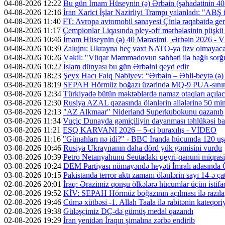
04-08-2026 12:22
Bu gün İmam Hüseynin (ə) Ərbəin (şəhadətinin 4
04-08-2026 12:16
İran Xarici İşlər Nazirliyi Trampı yalanladı: "ABŞ i
04-08-2026 11:40
FT: Avropa avtomobil sənayesi Çinlə rəqabətdə geri
04-08-2026 11:17
Çempionlar Liqasında pley-off mərhələsinin püşkü a
04-08-2026 10:46
İmam Hüseynin (ə) 40 Mərasimi | Ərbəin 2026 -
04-08-2026 10:39
Zalujnı: Ukrayna heç vaxt NATO-ya üzv olmayac
04-08-2026 10:26
Vəkil: "Vüqar Məmmədovun səhhəti ilə bağlı sorğu
04-08-2026 10:22
İslam dünyası bu gün Ərbəini qeyd edir
03-08-2026 18:23
Şeyx Hacı Faiq Nəbiyev: “Ərbəin – Əhli-beytə (ə) 
03-08-2026 18:19
SEPAH Hörmüz boğazı üzərində MQ-9 PUA-sının v
03-08-2026 12:34
Türkiyədə bütün məktəblərdə namaz otaqları açıla
03-08-2026 12:30
Rusiya AZAL qəzasında ölənlərin ailələrinə 50 min d
03-08-2026 12:13
"AZ Alkmaar" Niderland Superkubokunu qazanıb
03-08-2026 11:34
Vuçiç Dunayda gəmiçiliyin dayanması təhlükəsi ba
03-08-2026 11:21
EŞQ KARVANI 2026 – 5-ci buraxılış - VİDEO
03-08-2026 11:16
"Günahları nə idi?" - BBC İranda hücumda 120 uş
03-08-2026 10:46
Rusiya Ukraynanın daha dörd yük gəmisini vurdu
03-08-2026 10:39
Petro Netanyahunu Seutadakı qeyri-qanuni miqras
03-08-2026 10:24
DEM Partiyası nümayəndə heyəti İmralı adasında 
03-08-2026 10:15
Pakistanda terror aktı zamanı ölənlərin sayı 14-ə ça
02-08-2026 20:01
İraq: Ərazimiz qonşu ölkələrə hücumlar üçün isti
02-08-2026 19:52
KİV: SEPAH Hörmüz boğazının açılması ilə razıl
02-08-2026 19:46
Cümə xütbəsi -1. Allah Taala ilə rabitənin kateqo
02-08-2026 19:38
Güləşçimiz DÇ-də gümüş medal qazandı
02-08-2026 19:29
İran yenidən İraqın şimalına zərbə endirib