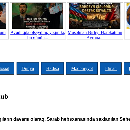
ğum
Azadlıqda olsaydım, yəqin ki,
Müsəlman Birliyi Hərəkatının
bu günün...
Avropa...
Sosial
Dünya
Hadisə
Mədəniyyət
İdman
lub
sqıların davamı olaraq, Sarab həbsxanasında saxlanılan Səh