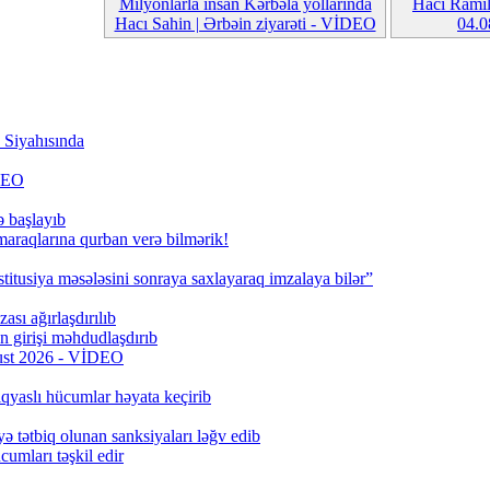
Milyonlarla insan Kərbəla yollarında
Hacı Ramil 
Hacı Sahin | Ərbəin ziyarəti - VİDEO
04.
Siyahısında
İDEO
ə başlayıb
 maraqlarına qurban verə bilmərik!
titusiya məsələsini sonraya saxlayaraq imzalaya bilər”
ası ağırlaşdırılıb
girişi məhdudlaşdırıb
qust 2026 - VİDEO
qyaslı hücumlar həyata keçirib
ə tətbiq olunan sanksiyaları ləğv edib
umları təşkil edir