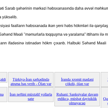
əti Sarab şəhərinin mərkəzi həbsxanasında daha əvvəl məhkum 
 yüksəlib.
siyasi fəalların həbsxanada ikən yeni həbs hökmləri ilə qarşılaş
 Səhənd Məali "məmurlarla toqquşma və yaralama” ittihamı ilə 
rların ifadəsinə istinadən hökm çıxarıb. Halbuki Səhənd Mə
əldi
Türkiyə-İran sərhədində
İranda xromit mədəni
atışma baş verib - Ölən var
çökdü, ölən var
ına
İran neftini müxtəlif yollarla
Ruhani: Sanksiyalar davam
satır
etdikcə, müsbət dəyişiklik
Qa
olmayacaq