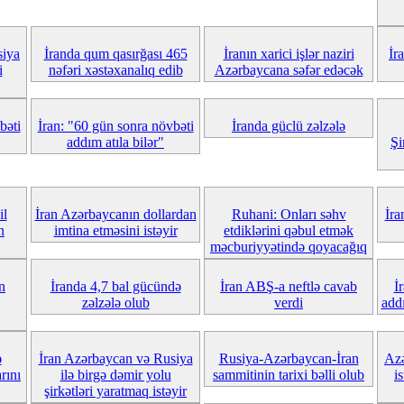
siya
İranda qum qasırğası 465
İranın xarici işlər naziri
İr
i
nəfəri xəstəxanalıq edib
Azərbaycana səfər edəcək
bəti
İran: "60 gün sonra növbəti
İranda güclü zəlzələ
addım atıla bilər"
Şi
il
İran Azərbaycanın dollardan
Ruhani: Onları səhv
İra
n
imtina etməsini istəyir
etdiklərini qəbul etmək
məcburiyyətində qoyacağıq
n
İranda 4,7 bal gücündə
İran ABŞ-a neftlə cavab
İ
zəlzələ olub
verdi
add
ə
İran Azərbaycan və Rusiya
Rusiya-Azərbaycan-İran
Azə
rını
ilə birgə dəmir yolu
sammitinin tarixi bəlli olub
i
şirkətləri yaratmaq istəyir