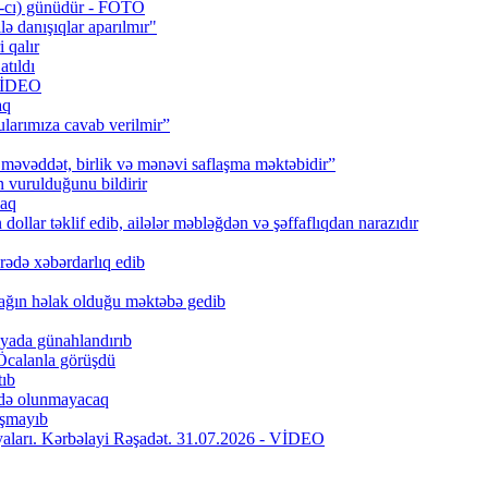
0-cı) günüdür - FOTO
lə danışıqlar aparılmır"
 qalır
tıldı
 VİDEO
aq
larımıza cavab verilmir”
məvəddət, birlik və mənəvi saflaşma məktəbidir”
urulduğunu bildirir
caq
ollar təklif edib, ailələr məbləğdən və şəffaflıqdan narazıdır
rədə xəbərdarlıq edib
ağın həlak olduğu məktəbə gedib
iyada günahlandırıb
Öcalanla görüşdü
tıb
fadə olunmayacaq
aşmayıb
riyaları. Kərbəlayi Rəşadət. 31.07.2026 - VİDEO