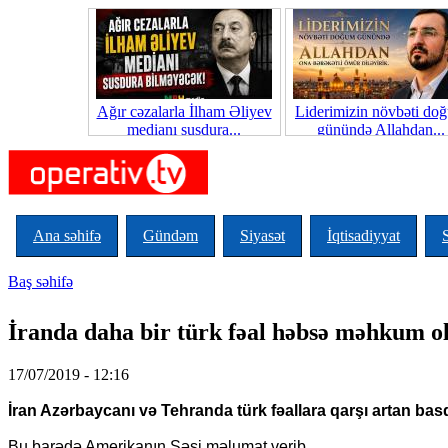
Skip to main content
Ağır cəzalarla İlham Əliyev
Liderimizin növbəti do
medianı susdura...
günündə Allahdan...
Ana səhifə
Gündəm
Siyasət
İqtisadiyyat
Baş səhifə
You are here
İranda daha bir türk fəal həbsə məhkum o
17/07/2019 - 12:16
İran Azərbaycanı və Tehranda türk fəallara qarşı artan ba
Bu barədə Amerikanın Səsi məlumat verib.