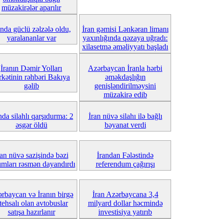
müzakirələr aparılır
anda güclü zəlzələ oldu,
İran gəmisi Lənkəran limanı
yaralananlar var
yaxınlığında qəzaya uğradı:
xilasetmə əməliyyatı başladı
İranın Dəmir Yolları
Azərbaycan İranla hərbi
rkətinin rəhbəri Bakıya
əməkdaşlığın
gəlib
genişləndirilməysini
müzakirə edib
nda silahlı qarşıdurma: 2
İran nüvə silahı ilə bağlı
əsgər öldü
bəyanat verdi
ran nüvə sazişində bəzi
İrandan Fələstində
ımları rəsmən dayandırdı
referendum çağırışı
rbaycan və İranın birgə
İran Azərbaycana 3,4
stehsalı olan avtobuslar
milyard dollar həcmində
satışa hazırlanır
investisiya yatırıb