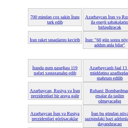
700 mindən çox sakin İranı
Azərbaycan İran və Ru
tərk edib
ilə enerji şəbəkələrin
birləşdirəcək
İran raket sınaqlarını keçirib
İran: "60 gün sonra növ
addım atıla bilər"
İranda qum qasırğası 119
Azərbaycanlı fəal 13 
nəfəri xəstəxanalıq edib
müddətinə azadlıqda
məhrum edilib
Azərbaycan, Rusiya və İran
Ruhani: Bombardma
prezidentləri bir araya gəlir
etsələr də təslim
olmayacağıq
Azərbaycan İran və Rusiya
İran bu gündən nüv
prezidentləri görüşəcəklər
sazişindəki bəzi addımla
dayandıracaq