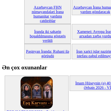
Azərbaycan FHN
Azərbaycan İrana human
nümayəndələri İrana
yardım göndərəcək
humanitar yardımı
çatdırıblar
İranda iki şəhərin
Xamenei: Avropa İra
boşaldılmasına göstəriş
arxadan zərbə vurd
verildi
Paşinyan İranda: Ruhani ilə
İran xarici işlər naziri
görüşdü
istefası qəbul edilməy
Ən çox oxunanlar
İmam Hüseynin (ə) 40 
Ərbəin 2026 - 