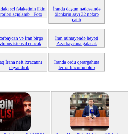
dakı sel fəlakətinin ilkin
İranda daşqın nəticəsində
rərləri açıqlanıb - Foto
ölənlərin sayı 32 nəfərə
çatıb
ərbaycan və İran birgə
İran nümayəndə heyəti
vtobus istehsal edəcək
Azərbaycana gələcək
raq İrana neft ixracatını
İranda ordu qərargahına
dayandırıb
terror hücumu olub