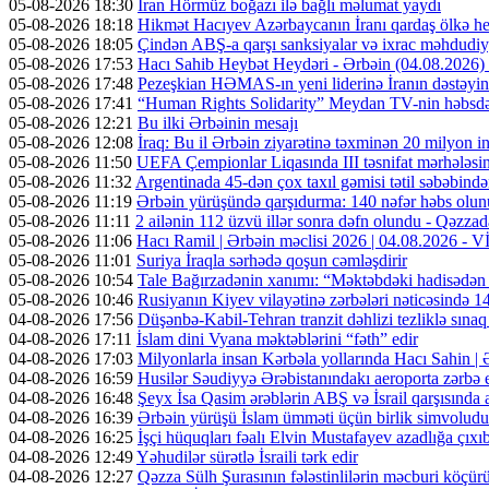
05-08-2026 18:30
İran Hörmüz boğazı ilə bağlı məlumat yaydı
05-08-2026 18:18
Hikmət Hacıyev Azərbaycanın İranı qardaş ölkə hes
05-08-2026 18:05
Çindən ABŞ-a qarşı sanksiyalar və ixrac məhdudiyy
05-08-2026 17:53
Hacı Sahib Heybət Heydəri - Ərbəin (04.08.202
05-08-2026 17:48
Pezeşkian HƏMAS-ın yeni liderinə İranın dəstəyini
05-08-2026 17:41
“Human Rights Solidarity” Meydan TV-nin həbsdə o
05-08-2026 12:21
Bu ilki Ərbəinin mesajı
05-08-2026 12:08
İraq: Bu il Ərbəin ziyarətinə təxminən 20 milyon in
05-08-2026 11:50
UEFA Çempionlar Liqasında III təsnifat mərhələsinə
05-08-2026 11:32
Argentinada 45-dən çox taxıl gəmisi tətil səbəbində
05-08-2026 11:19
Ərbəin yürüşündə qarşıdurma: 140 nəfər həbs olunu
05-08-2026 11:11
2 ailənin 112 üzvü illər sonra dəfn olundu - Qəzzad
05-08-2026 11:06
Hacı Ramil | Ərbəin məclisi 2026 | 04.08.2026 -
05-08-2026 11:01
Suriya İraqla sərhədə qoşun cəmləşdirir
05-08-2026 10:54
Tale Bağırzadənin xanımı: “Məktəbdəki hadisədən
05-08-2026 10:46
Rusiyanın Kiyev vilayətinə zərbələri nəticəsində 14
04-08-2026 17:56
Düşənbə-Kabil-Tehran tranzit dəhlizi tezliklə sına
04-08-2026 17:11
İslam dini Vyana məktəblərini “fəth” edir
04-08-2026 17:03
Milyonlarla insan Kərbəla yollarında Hacı Sahin |
04-08-2026 16:59
Husilər Səudiyyə Ərəbistanındakı aeroporta zərbə e
04-08-2026 16:48
Şeyx İsa Qasim ərəblərin ABŞ və İsrail qarşısında a
04-08-2026 16:39
Ərbəin yürüşü İslam ümməti üçün birlik simvoludu
04-08-2026 16:25
İşçi hüquqları fəalı Elvin Mustafayev azadlığa çıxı
04-08-2026 12:49
Yəhudilər sürətlə İsraili tərk edir
04-08-2026 12:27
Qəzza Sülh Şurasının fələstinlilərin məcburi köçürül