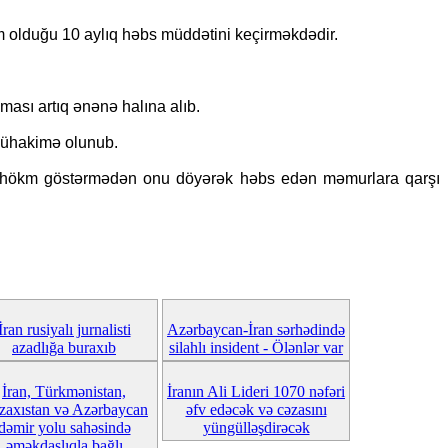
olduğu 10 aylıq həbs müddətini keçirməkdədir.
ması artıq ənənə halına alıb.
mühakimə olunub.
ali hökm göstərmədən onu döyərək həbs edən məmurlara qarşı
İran rusiyalı jurnalisti
Azərbaycan-İran sərhədində
azadlığa buraxıb
silahlı insident - Ölənlər var
İran, Türkmənistan,
İranın Ali Lideri 1070 nəfəri
zaxıstan və Azərbaycan
əfv edəcək və cəzasını
dəmir yolu sahəsində
yüngülləşdirəcək
əməkdaşlıqla bağlı