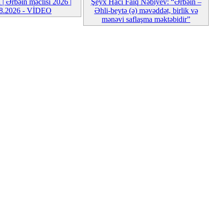
| Ərbəin məclisi 2026 |
Şeyx Hacı Faiq Nəbiyev: “Ərbəin –
08.2026 - VİDEO
Əhli-beytə (ə) məvəddət, birlik və
mənəvi saflaşma məktəbidir”