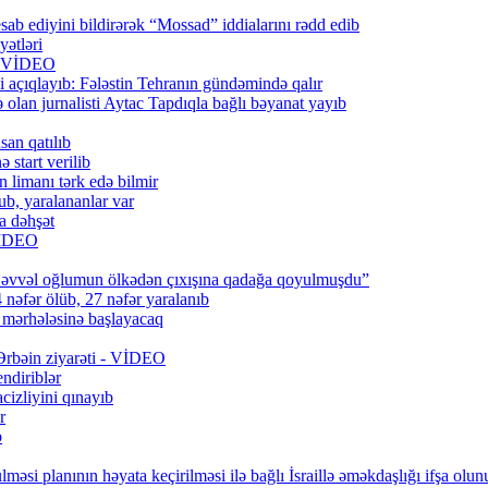
ab ediyini bildirərək “Mossad” iddialarını rədd edib
ətləri
6) VİDEO
 açıqlayıb: Fələstin Tehranın gündəmində qalır
lan jurnalisti Aytac Tapdıqla bağlı bəyanat yayıb
san qatılıb
 start verilib
n limanı tərk edə bilmir
b, yaralananlar var
a dəhşət
 VİDEO
 əvvəl oğlumun ölkədən çıxışına qadağa qoyulmuşdu”
 nəfər ölüb, 27 nəfər yaralanıb
q mərhələsinə başlayacaq
 Ərbəin ziyarəti - VİDEO
ndiriblər
cizliyini qınayıb
r
b
məsi planının həyata keçirilməsi ilə bağlı İsraillə əməkdaşlığı ifşa olun