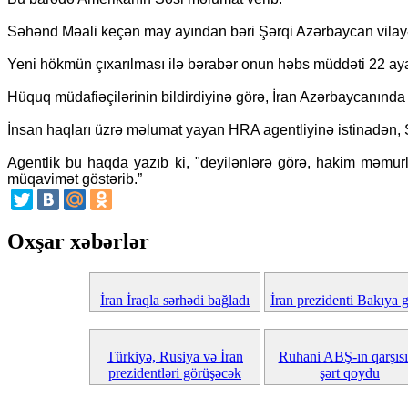
Səhənd Məali keçən may ayından bəri Şərqi Azərbaycan vilay
Yeni hökmün çıxarılması ilə bərabər onun həbs müddəti 22 aya
Hüquq müdafiəçilərinin bildirdiyinə görə, İran Azərbaycanında 
İnsan haqları üzrə məlumat yayan HRA agentliyinə istinadən,
Agentlik bu haqda yazıb ki, "deyilənlərə görə, hakim məmu
müqavimət göstərib.”
Oxşar xəbərlər
İran İraqla sərhədi bağladı
İran prezidenti Bakıya g
Türkiyə, Rusiya və İran
Ruhani ABŞ-ın qarşıs
prezidentləri görüşəcək
şərt qoydu