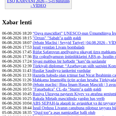
EŞQ KARVANI 2026 – 5-ci buraxılış
- VİDEO
Xəbər lenti
06-08-2026 18:20
“Qaya məscidləri” UNESCO-nun Ümumdünya İrs 
06-08-2026 18:15
"Orxus" "Sabah"a qalib gəldi
06-08-2026 18:07
Ərbəin Məclisi | Seyyid Tariyel | 04.08.2026 - V
06-08-2026 17:53
İsrail yenidən Livanı bombaladı
06-08-2026 17:45
Rüfət Səfərovun apellyasiya şikayəti üzrə məhkəm
06-08-2026 17:36
Biz coğrafiyamızın üstünlüklərini ABŞ-ın, İsrailin
06-08-2026 17:24
Siyasi məhbus bir həftədir "kars"da saxlanılır
06-08-2026 12:39
Türkiyəli diplomat: “Azərbaycan sülh sazişini Kons
06-08-2026 11:43
Husilər Səudiyyə tankerini vurdular
06-08-2026 11:33
Hazırda həbsdə olan ictimai fəal Nicat İbrahimin cəz
06-08-2026 11:26
Məhkəmə İmamoğlu üçün açılan hesaba Türkiyədən 
06-08-2026 10:59
Ərbəin məclisi | Binə İmam Həsən Məscidi | 3 av
06-08-2026 10:53
"Fənərbağça" ÇL-də "Şturm"a qalib gəldi
06-08-2026 10:45
Rusiya Ukrayna paytaxtı Kiyev və ətrafına genişmi
06-08-2026 10:25
Bakıda Mirtağı məscidində yanğın baş verib
06-08-2026 10:04
ABŞ SEPAH-la əlaqəli üç aviaşirkət və iki təyyarəy
05-08-2026 18:44
İsrail Ordusu Livanın cənubuna pilotsuz təyyarə hüc
05-08-2026 18:35
“Qızıl top”a əsas namizədlər bəlli olub