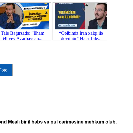
Tale Bağırzadə: “İlham
“Qəlbimiz İran xalqı ilə
İranda yen
Əliyev Azərbaycan...
döyünür” Hacı Tale...
se
Foto
ənd Məalı bir il həbs və pul cəriməsinə məhkum olub.