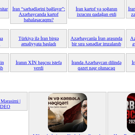
itar
İran “sərhədlərini bağlayır”:
İran kartof və soğanın
İran
Azərbaycanda kartof
ixracını qadağan etdi
zə
bahalaşacaqmı?
na
Türkiyə ilə İran birgə
Azərbaycanla İran arasında
Az
u
əməliyyata başladı
bir sıra sənədlər imzalanıb
a
nin
İranın XİN başçısı istefa
İranda Azərbaycan dilində
İ
ib
verdi
qəzet nəşr olunacaq
Mərasimi |
VİDEO