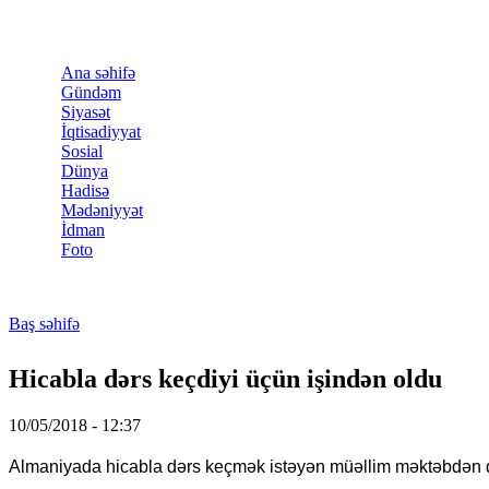
Skip to main content
Ana səhifə
Gündəm
Siyasət
İqtisadiyyat
Sosial
Dünya
Hadisə
Mədəniyyət
İdman
Foto
Baş səhifə
You are here
Hicabla dərs keçdiyi üçün işindən oldu
10/05/2018 - 12:37
Almaniyada hicabla dərs keçmək istəyən müəllim məktəbdən 