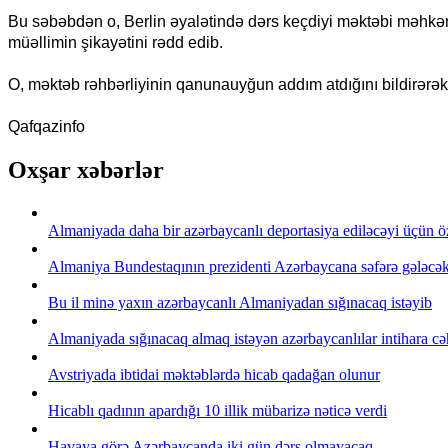
Bu səbəbdən o, Berlin əyalətində dərs keçdiyi məktəbi məhkə
müəllimin şikayətini rədd edib.
O, məktəb rəhbərliyinin qanunauyğun addım atdığını bildirərək
Qafqazinfo
Oxşar xəbərlər
Almaniyada daha bir azərbaycanlı deportasiya ediləcəyi üçün ö
Almaniya Bundestaqının prezidenti Azərbaycana səfərə gələcə
Bu il minə yaxın azərbaycanlı Almaniyadan sığınacaq istəyib
Almaniyada sığınacaq almaq istəyən azərbaycanlılar intihara cəh
Avstriyada ibtidai məktəblərdə hicab qadağan olunur
Hicablı qadının apardığı 10 illik mübarizə nəticə verdi
Havaya görə Azərbaycanda iki gün dərs olmayacaq