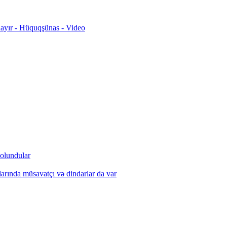
ynayır - Hüquqşünas - Video
 olundular
larında müsavatçı və dindarlar da var