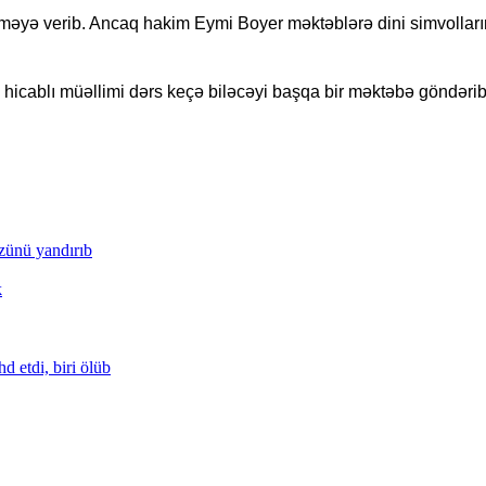
məyə verib. Ancaq hakim Eymi Boyer məktəblərə dini simvollar
 hicablı müəllimi dərs keçə biləcəyi başqa bir məktəbə göndərib
zünü yandırıb
k
d etdi, biri ölüb