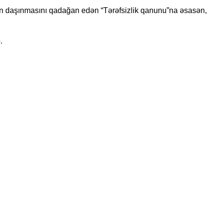
ın daşınmasını qadağan edən “Tərəfsizlik qanunu”na əsasən,
.