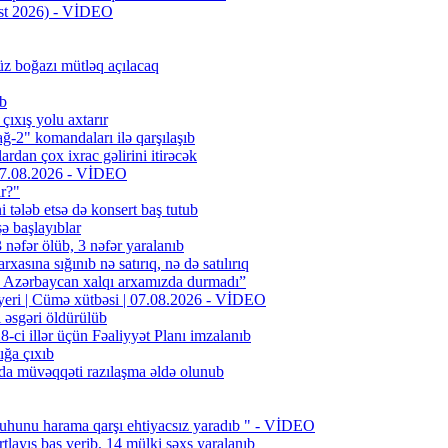
st 2026) - VİDEO
z boğazı mütləq açılacaq
ib
ıxış yolu axtarır
-2" komandaları ilə qarşılaşıb
rdan çox ixrac gəlirini itirəcək
| 07.08.2026 - VİDEO
ır?"
i tələb etsə də konsert baş tutub
şə başlayıblar
əfər ölüb, 3 nəfər yaralanıb
rxasına sığınıb nə satırıq, nə də satılırıq
n Azərbaycan xalqı arxamızda durmadı”
 yeri | Cümə xütbəsi | 07.08.2026 - VİDEO
l əsgəri öldürülüb
ci illər üçün Fəaliyyət Planı imzalanıb
ığa çıxıb
da müvəqqəti razılaşma əldə olunub
uhunu harama qarşı ehtiyacsız yaradıb " - VİDEO
layış baş verib, 14 mülki şəxs yaralanıb