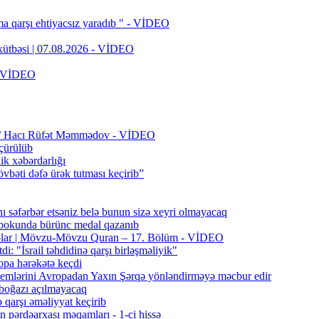
a qarşı ehtiyacsız yaradıb " - VİDEO
 xütbəsi | 07.08.2026 - VİDEO
 - VİDEO
an? / Hacı Rüfət Məmmədov - VİDEO
çürülüb
lik xəbərdarlığı
bəti dəfə ürək tutması keçirib”
 səfərbər etsəniz belə bunun sizə xeyri olmayacaq
bokunda bürünc medal qazanıb
 olar | Mövzu-Mövzu Quran – 17. Bölüm - VİDEO
i: "İsrail təhdidinə qarşı birləşməliyik"
opa hərəkətə keçdi
emlərini Avropadan Yaxın Şərqə yönləndirməyə məcbur edir
 boğazı açılmayacaq
qarşı əməliyyat keçirib
n pərdəarxası məqamları - 1-ci hissə