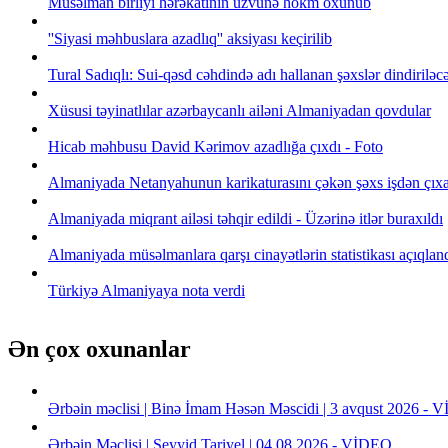
Müsəlman birliyi hərəkatının üzvünə hökm oxunub
''Siyasi məhbuslara azadlıq'' aksiyası keçirilib
Tural Sadıqlı: Sui-qəsd cəhdində adı hallanan şəxslər dindiriləc
Xüsusi təyinatlılar azərbaycanlı ailəni Almaniyadan qovdular
Hicab məhbusu David Kərimov azadlığa çıxdı - Foto
Almaniyada Netanyahunun karikaturasını çəkən şəxs işdən çıxa
Almaniyada miqrant ailəsi təhqir edildi - Üzərinə itlər buraxıldı
Almaniyada müsəlmanlara qarşı cinayətlərin statistikası açıqlan
Türkiyə Almaniyaya nota verdi
Ən çox oxunanlar
Ərbəin məclisi | Binə İmam Həsən Məscidi | 3 avqust 2026 -
Ərbəin Məclisi | Seyyid Tariyel | 04.08.2026 - VİDEO