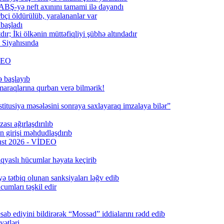
BŞ-yə neft axınını tamami ilə dayandı
bçi öldürülüb, yaralananlar var
 başladı
; İki ölkənin müttəfiqliyi şübhə altındadır
Siyahısında
İDEO
ə başlayıb
 maraqlarına qurban verə bilmərik!
titusiya məsələsini sonraya saxlayaraq imzalaya bilər”
ası ağırlaşdırılıb
girişi məhdudlaşdırıb
qust 2026 - VİDEO
qyaslı hücumlar həyata keçirib
ə tətbiq olunan sanksiyaları ləğv edib
umları təşkil edir
ab ediyini bildirərək “Mossad” iddialarını rədd edib
ətləri