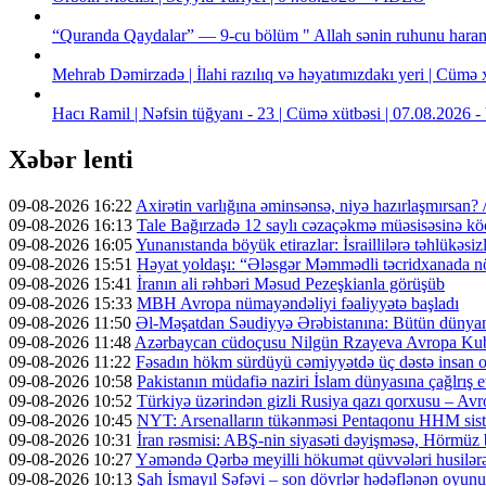
“Quranda Qaydalar” — 9-cu bölüm " Allah sənin ruhunu haram
Mehrab Dəmirzadə | İlahi razılıq və həyatımızdakı yeri | Cümə
Hacı Ramil | Nəfsin tüğyanı - 23 | Cümə xütbəsi | 07.08.2026
Xəbər lenti
09-08-2026 16:22
Axirətin varlığına əminsənsə, niyə hazırlaşmırs
09-08-2026 16:13
Tale Bağırzadə 12 saylı cəzaçəkmə müəsisəsinə kö
09-08-2026 16:05
Yunanıstanda böyük etirazlar: İsraillilərə təhlükəsiz
09-08-2026 15:51
Həyat yoldaşı: “Ələsgər Məmmədli təcridxanada növ
09-08-2026 15:41
İranın ali rəhbəri Məsud Pezeşkianla görüşüb
09-08-2026 15:33
MBH Avropa nümayəndəliyi fəaliyyətə başladı
09-08-2026 11:50
Əl-Məşatdan Səudiyyə Ərəbistanına: Bütün dünyanı
09-08-2026 11:48
Azərbaycan cüdoçusu Nilgün Rzayeva Avropa Ku
09-08-2026 11:22
Fəsadın hökm sürdüyü cəmiyyətdə üç dəstə insan
09-08-2026 10:58
Pakistanın müdafiə naziri İslam dünyasına çağlrış etd
09-08-2026 10:52
Türkiyə üzərindən gizli Rusiya qazı qorxusu – Avr
09-08-2026 10:45
NYT: Arsenalların tükənməsi Pentaqonu HHM sist
09-08-2026 10:31
İran rəsmisi: ABŞ-nin siyasəti dəyişməsə, Hörmüz
09-08-2026 10:27
Yəməndə Qərbə meyilli hökumət qüvvələri husilərə 
09-08-2026 10:13
Şah İsmayıl Səfəvi – son dövrlər hədəflənən oyunu