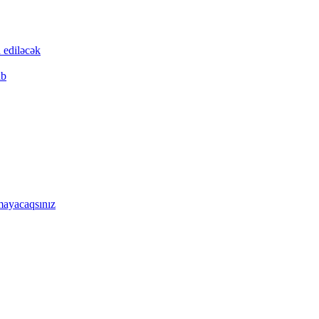
 ediləcək
ıb
mayacaqsınız