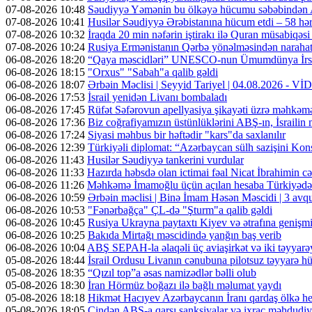
07-08-2026 10:48
Səudiyyə Yəmənin bu ölkəyə hücumu səbəbindən A
07-08-2026 10:41
Husilər Səudiyyə Ərəbistanına hücum etdi – 58 hər
07-08-2026 10:32
İraqda 20 min nəfərin iştirakı ilə Quran müsabiqəsi
07-08-2026 10:24
Rusiya Ermənistanın Qərbə yönəlməsindən narahatdır
06-08-2026 18:20
“Qaya məscidləri” UNESCO-nun Ümumdünya İrs 
06-08-2026 18:15
"Orxus" "Sabah"a qalib gəldi
06-08-2026 18:07
Ərbəin Məclisi | Seyyid Tariyel | 04.08.2026 - V
06-08-2026 17:53
İsrail yenidən Livanı bombaladı
06-08-2026 17:45
Rüfət Səfərovun apellyasiya şikayəti üzrə məhkəm
06-08-2026 17:36
Biz coğrafiyamızın üstünlüklərini ABŞ-ın, İsrailin
06-08-2026 17:24
Siyasi məhbus bir həftədir "kars"da saxlanılır
06-08-2026 12:39
Türkiyəli diplomat: “Azərbaycan sülh sazişini Kons
06-08-2026 11:43
Husilər Səudiyyə tankerini vurdular
06-08-2026 11:33
Hazırda həbsdə olan ictimai fəal Nicat İbrahimin cəz
06-08-2026 11:26
Məhkəmə İmamoğlu üçün açılan hesaba Türkiyədən 
06-08-2026 10:59
Ərbəin məclisi | Binə İmam Həsən Məscidi | 3 av
06-08-2026 10:53
"Fənərbağça" ÇL-də "Şturm"a qalib gəldi
06-08-2026 10:45
Rusiya Ukrayna paytaxtı Kiyev və ətrafına genişmi
06-08-2026 10:25
Bakıda Mirtağı məscidində yanğın baş verib
06-08-2026 10:04
ABŞ SEPAH-la əlaqəli üç aviaşirkət və iki təyyarəy
05-08-2026 18:44
İsrail Ordusu Livanın cənubuna pilotsuz təyyarə hüc
05-08-2026 18:35
“Qızıl top”a əsas namizədlər bəlli olub
05-08-2026 18:30
İran Hörmüz boğazı ilə bağlı məlumat yaydı
05-08-2026 18:18
Hikmət Hacıyev Azərbaycanın İranı qardaş ölkə hes
05-08-2026 18:05
Çindən ABŞ-a qarşı sanksiyalar və ixrac məhdudiyy