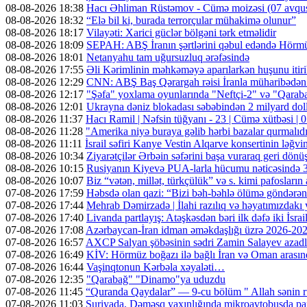
08-08-2026 18:38
Hacı Əhliman Rüstəmov - Cümə moizəsi (07 avqu
08-08-2026 18:32
“Elə bil ki, burada terrorçular mühakimə olunur”
08-08-2026 18:17
Vilayəti: Xarici güclər bölgəni tərk etməlidir
08-08-2026 18:09
SEPAH: ABŞ İranın şərtlərini qəbul edəndə Hörmü
08-08-2026 18:01
Netanyahu tam uğursuzluq ərəfəsində
08-08-2026 17:55
Əli Kərimlinin məhkəməyə aparılarkən huşunu itir
08-08-2026 12:29
CNN: ABŞ Baş Qərargah rəisi İranla müharibədən ç
08-08-2026 12:17
"Şəfa" yoxlama oyunlarında "Neftçi-2" və "Qarabağ
08-08-2026 12:01
Ukrayna dəniz blokadası səbəbindən 2 milyard dolla
08-08-2026 11:37
Hacı Ramil | Nəfsin tüğyanı - 23 | Cümə xütbəsi 
08-08-2026 11:28
"Amerika niyə buraya gəlib hərbi bazalar qurmalıd
08-08-2026 11:11
İsrail səfiri Kanye Vestin Alqarve konsertinin ləğvin
08-08-2026 10:34
Ziyarətçilər Ərbəin səfərini başa vuraraq geri dönü
08-08-2026 10:15
Rusiyanın Kiyevə PUA-larla hücumu nəticəsində 3 n
08-08-2026 10:07
Biz “vətən, millət, türkçülük” və s. kimi pafosların a
07-08-2026 17:59
Həbsdə olan qazi: “Bizi bəh-bəhlə ölümə göndərə
07-08-2026 17:44
Mehrab Dəmirzadə | İlahi razılıq və həyatımızdakı
07-08-2026 17:40
Livanda partlayış: Atəşkəsdən bəri ilk dəfə iki İsrai
07-08-2026 17:08
Azərbaycan-İran idman əməkdaşlığı üzrə 2026-2028-
07-08-2026 16:57
AXCP Salyan şöbəsinin sədri Zamin Salayev azadl
07-08-2026 16:49
KİV: Hörmüz boğazı ilə bağlı İran və Oman arasın
07-08-2026 16:44
Vaşinqtonun Kərbəla xəyaləti…
07-08-2026 12:35
"Qarabağ" "Dinamo"ya uduzdu
07-08-2026 11:45
“Quranda Qaydalar” — 9-cu bölüm " Allah sənin r
07-08-2026 11:03
Suriyada, Dəməşq yaxınlığında mikroavtobusda part