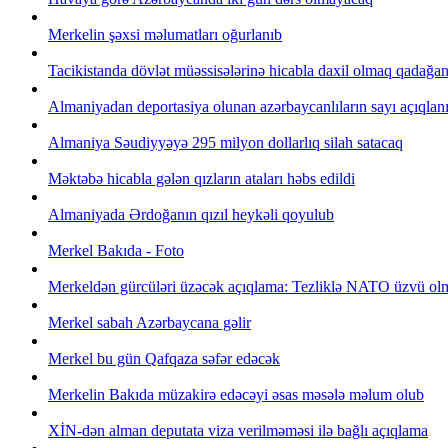
Merkelin şəxsi məlumatları oğurlanıb
Tacikistanda dövlət müəssisələrinə hicabla daxil olmaq qadağan
Almaniyadan deportasiya olunan azərbaycanlıların sayı açıqlan
Almaniya Səudiyyəyə 295 milyon dollarlıq silah satacaq
Məktəbə hicabla gələn qızların ataları həbs edildi
Almaniyada Ərdoğanın qızıl heykəli qoyulub
Merkel Bakıda - Foto
Merkeldən gürcüləri üzəcək açıqlama: Tezliklə NATO üzvü ol
Merkel sabah Azərbaycana gəlir
Merkel bu gün Qafqaza səfər edəcək
Merkelin Bakıda müzakirə edəcəyi əsas məsələ məlum olub
XİN-dən alman deputata viza verilməməsi ilə bağlı açıqlama