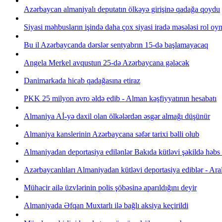
Azərbaycan almaniyalı deputatın ölkəyə girişinə qadağa qoydu
Siyasi məhbusların işində daha çox siyasi iradə məsələsi rol o
Bu il Azərbaycanda dərslər sentyabrın 15-də başlamayacaq
Angela Merkel avqustun 25-də Azərbaycana gələcək
Danimarkada hicab qadağasına etiraz
PKK 25 milyon avro əldə edib - Alman kəşfiyyatının hesabatı
Almaniya Aİ-yə daxil olan ölkələrdən əsgər almağı düşünür
Almaniya kanslerinin Azərbaycana səfər tarixi bəlli olub
Almaniyadan deportasiya edilənlər Bakıda kütləvi şəkildə həbs
Azərbaycanlıları Almaniyadan kütləvi deportasiya ediblər - Ara
Mühacir ailə üzvlərinin polis şöbəsinə aparıldığını deyir
Almaniyada Əfqan Muxtarlı ilə bağlı aksiya keçirildi