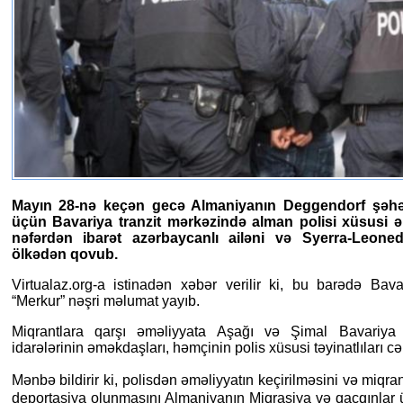
Mayın 28-nə keçən gecə Almaniyanın Deggendorf şəhər
üçün Bavariya tranzit mərkəzində alman polisi xüsusi əm
nəfərdən ibarət azərbaycanlı ailəni və Syerra-Leone
ölkədən qovub.
Virtualaz.org-a istinadən xəbər verilir ki, bu barədə Bav
“Merkur” nəşri məlumat yayıb.
Miqrantlara qarşı əməliyyata Aşağı və Şimal Bavariya t
idarələrinin əməkdaşları, həmçinin polis xüsusi təyinatlıları cəl
Mənbə bildirir ki, polisdən əməliyyatın keçirilməsini və miqra
deportasiya olunmasını Almaniyanın Miqrasiya və qaçqınlar ü