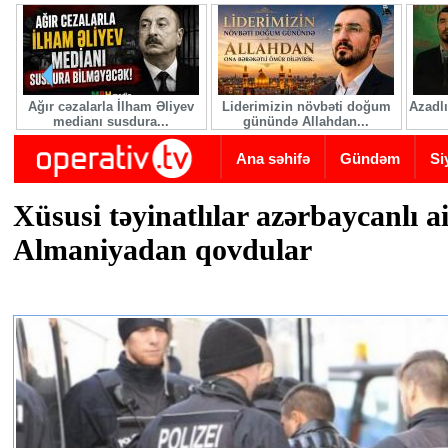
Skip to main content
Ağır cəzalarla İlham Əliyev
Liderimizin növbəti doğum
Azadlı
medianı susdura...
günündə Allahdan...
Ana səhifə
Gündəm
Si
Xüsusi təyinatlılar azərbaycanlı ai
Almaniyadan qovdular