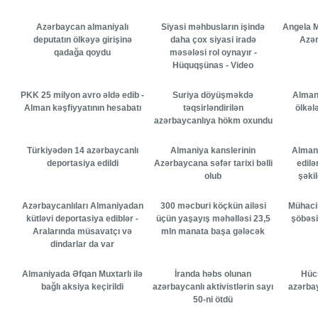
Azərbaycan almaniyalı
Siyasi məhbusların işində
Angela M
deputatın ölkəyə girişinə
daha çox siyasi iradə
Azə
qadağa qoydu
məsələsi rol oynayır -
Hüquqşünas - Video
PKK 25 milyon avro əldə edib -
Suriya döyüşməkdə
Almani
Alman kəşfiyyatının hesabatı
təqsirləndirilən
ölkəl
azərbaycanlıya hökm oxundu
Türkiyədən 14 azərbaycanlı
Almaniya kanslerinin
Alman
deportasiya edildi
Azərbaycana səfər tarixi bəlli
edilə
olub
şəki
Azərbaycanlıları Almaniyadan
300 məcburi köçkün ailəsi
Mühacir
kütləvi deportasiya ediblər -
üçün yaşayış məhəlləsi 23,5
şöbəsi
Aralarında müsavatçı və
mln manata başa gələcək
dindarlar da var
Almaniyada Əfqan Muxtarlı ilə
İranda həbs olunan
Hüc
bağlı aksiya keçirildi
azərbaycanlı aktivistlərin sayı
azərbay
50-ni ötdü