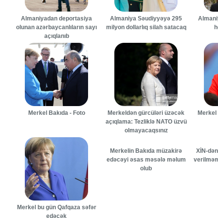
Almaniyadan deportasiya
Almaniya Səudiyyəyə 295
Almani
olunan azərbaycanlıların sayı
milyon dollarlıq silah satacaq
h
açıqlanıb
Merkel Bakıda - Foto
Merkeldən gürcüləri üzəcək
Merkel
açıqlama: Tezliklə NATO üzvü
olmayacaqsınız
Merkelin Bakıda müzakirə
XİN-dən
edəcəyi əsas məsələ məlum
verilməm
olub
Merkel bu gün Qafqaza səfər
edəcək