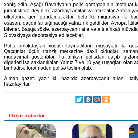
xahiş edib. Aşağı Bavariyanın polis qərargahının mətbuat 
jurnalistlərə deyib ki, azərbaycanlılar və afrikalılar Almaniy
ölkələrinə geri göndəriləcəklər, belə ki, miqrasiya ilə ba
əsasən, qaçqınlar sığınacağı yalnız ilk gəldikləri Avropa İttif
bilərlər. Başqa sözlə, azərbaycanlı ailə və altı afrikalı müvafi
Slovakiyaya deportasiya ediləcəklər.
Polis əməkdaşları xüsusi təyinatlıların müşayiəti ilə ge
Qaçqınlar üçün tranzit mərkəzinə daxil olduqları zaman
müqavimət göstəriblər. İki afrikalı polisdən qaçıb gizlə
digərləri isə saxlanılıblar. Yalnız 7 və 10 yaşlı uşaqları olan 
bir hadisə törətmədən polisə təslim olub.
Alman qəzeti yazır ki, hazırda azərbaycanlı ailəni İtali
hazırlayırlar.
Oxşar xəbərlər