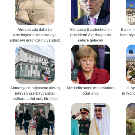
Almaniyada daha bir
Almaniya Bundestaqının
Bu il mi
azərbaycanlı deportasiya
prezidenti Azərbaycana
Almaniya
ediləcəyi üçün özünü yandırıb
səfərə gələcək
Almaniyada sığınacaq almaq
Merkelin şəxsi məlumatları
11 ay
istəyən azərbaycanlılar
oğurlanıb
milyond
intihara cəhd etdi, biri ölüb