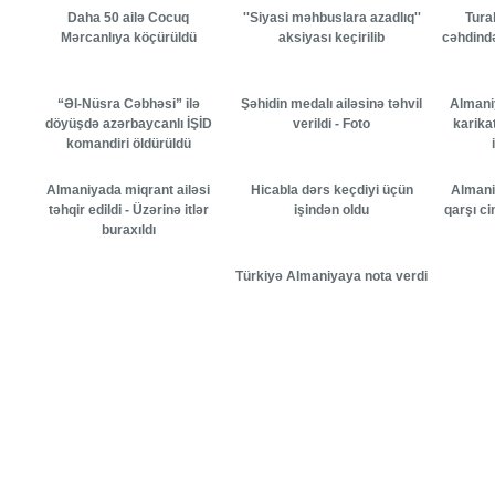
Daha 50 ailə Cocuq
''Siyasi məhbuslara azadlıq''
Tura
Mərcanlıya köçürüldü
aksiyası keçirilib
cəhdində
“Əl-Nüsra Cəbhəsi” ilə
Şəhidin medalı ailəsinə təhvil
Almani
döyüşdə azərbaycanlı İŞİD
verildi - Foto
karika
komandiri öldürüldü
Almaniyada miqrant ailəsi
Hicabla dərs keçdiyi üçün
Almani
təhqir edildi - Üzərinə itlər
işindən oldu
qarşı ci
buraxıldı
Türkiyə Almaniyaya nota verdi