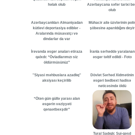
həlak olub
Azərbaycana səfər tarixi bəl
olub
Azərbaycanlıları Almaniyadan
Mühacir ailə üzvlərinin poli
kütləvi deportasiya ediblər -
şöbəsinə aparıldığını deyir
Aralarında müsavatçı və
dindarlar da var
İrəvanda əsgər anaları etiraza
İranla sərhəddə yaralanan
qalxdı: “Övladlarımızı siz
əsgər təltif edildi - Foto
öldürmüsünüz”
''Siyasi məhbuslara azadlıq''
Dövlət Sərhəd Xidmətinin
aksiyası keçirilib
əsgəri bədbəxt hadisə
nəticəsində öldü
“Ötən gün güllə yarası alan
əsgərin vəziyyəti
qənaətbəxşdir”
Tural Sadıqlı: Sui-qəsd