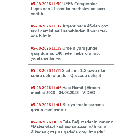
05-08-2026 11:50
UEFA Çempionlar
Liqasında III təsnifat mərhələsinə start
verilib
05-08-2026 11:32
Argentinada 45-dən çox
taxıl gəmisi tətil səbəbindən limanı tərk
edə bilmir
05-08-2026 11:19
Ərbəin yürüşündə
qarşıdurma: 140 nəfər həbs olunub,
yaralananlar var
05-08-2026 11:11
2 ailənin 112 üzvü illər
sonra dəfn olundu - Qəzzada dəhşət
05-08-2026 11:06
Hacı Ramil | Ərbəin
məclisi 2026 | 04.08.2026 - VİDEO
05-08-2026 11:01
Suriya İraqla sərhədə
qoşun cəmləşdirir
05-08-2026 10:54
Tale Bağırzadənin xanımı:
“Məktəbdəki hadisədən əvvəl oğlumun
ölkədən çıxışına qadağa qoyulmuşdu”