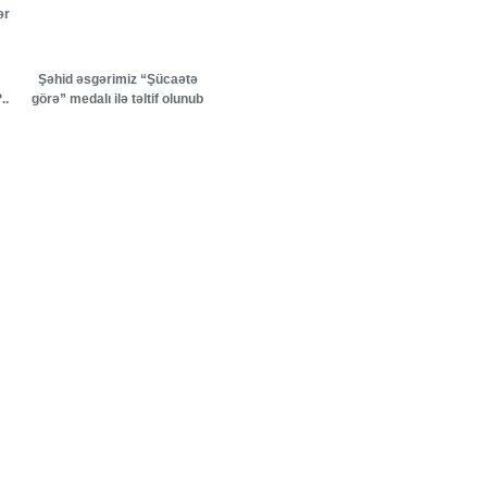
ər
Şəhid əsgərimiz “Şücaətə
..
görə” medalı ilə təltif olunub