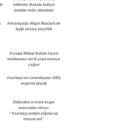
li
edilənlər Bakıda kütləvi
şəkildə həbs olundular
s
Almaniyada Əfqan Muxtarlı ilə
bağlı aksiya keçirildi
Avropa İttifaqı Bakını siyasi
məhbusları təcili azad etməyə
çağırır
Azərbaycan vətəndaşları ABŞ
əsgərini döyüb
Öldürülən erməni əsgər
anasından etiraz:
"Azərbaycandan sığınacaq
istəyəcəm"