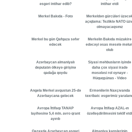
əsgəri intihar edib?
intihar etdi
Merkel Bakıda - Foto
Merkeldən gürcüləri üzəcə
açıqlama: Tezliklə NATO üz
olmayacaqsınız
Merkel bu gün Qafqaza səfər
Merkelin Bakıda müzakirə
edəcək
edəcəyi əsas məsələ məlu
olub
Azərbaycan almaniyalı
Siyasi məhbusların işində
deputatın ölkəyə girişinə
daha çox siyasi iradə
qadağa qoydu
məsələsi rol oynayır -
Hüquqşünas - Video
Angela Merkel avqustun 25-də
Ermənilərin Naxçıvanda
Azərbaycana gələcək
təxribatı: əsgərimiz yaralan
Avropa İttifaqı TANAP
Avropa İttifaqı AZAL-ın
layihəsinə 5,4 mln. avro qrant
özəlləşdirilməsini təklif etd
ayırıb
Qazaxda Azərbaycan əsgəri
Almaniya kanslerinin