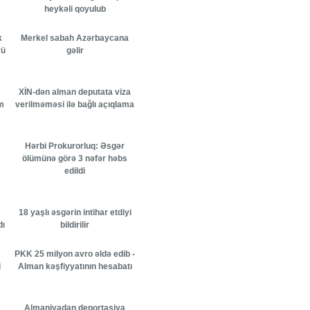
heykəli qoyulub
k
Merkel sabah Azərbaycana
vü
gəlir
XİN-dən alman deputata viza
m
verilməməsi ilə bağlı açıqlama
Hərbi Prokurorluq: Əsgər
ölümünə görə 3 nəfər həbs
edildi
18 yaşlı əsgərin intihar etdiyi
dı
bildirilir
PKK 25 milyon avro əldə edib -
i
Alman kəşfiyyatının hesabatı
Almaniyadan deportasiya