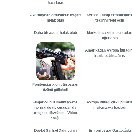
hazırlaşır
Azərbaycan ordusunun əsgəri
Avropa İttifaqı Ermənistanı
həlak olub
təklifini rədd edib
Daha bir əsgər həlak olub
Merkelin şəxsi məlumatlar
oğurlanıb
Amerikadan Avropa İttifaqı
İranla bağlı çağırış
Penitensiar xidmətin əsgəri
özünü güllələdi
Əsgər ölümü ümumiyyətlə
Avropa İttifaqı çirkli pullarl
normal deyil, xüsusən də
mübarizəyə başladı
atəşkəs dövründə - Video
sorğu
Dövlət Sərhəd Xidmətinin
Erməni əsgər Qarabağda