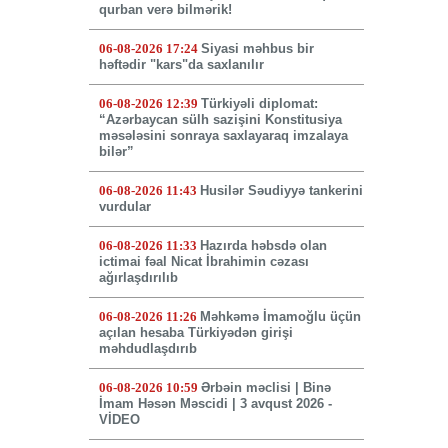
qurban verə bilmərik!
06-08-2026 17:24
Siyasi məhbus bir
həftədir "kars"da saxlanılır
06-08-2026 12:39
Türkiyəli diplomat:
“Azərbaycan sülh sazişini Konstitusiya
məsələsini sonraya saxlayaraq imzalaya
bilər”
06-08-2026 11:43
Husilər Səudiyyə tankerini
vurdular
06-08-2026 11:33
Hazırda həbsdə olan
ictimai fəal Nicat İbrahimin cəzası
ağırlaşdırılıb
06-08-2026 11:26
Məhkəmə İmamoğlu üçün
açılan hesaba Türkiyədən girişi
məhdudlaşdırıb
06-08-2026 10:59
Ərbəin məclisi | Binə
İmam Həsən Məscidi | 3 avqust 2026 -
VİDEO