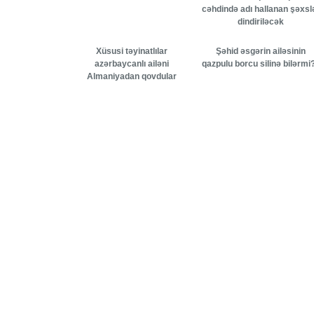
cəhdində adı hallanan şəxsl
dindiriləcək
Xüsusi təyinatlılar
Şəhid əsgərin ailəsinin
azərbaycanlı ailəni
qazpulu borcu silinə bilərmi?
Almaniyadan qovdular