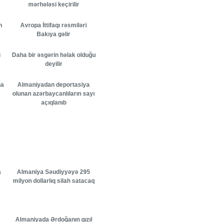
mərhələsi keçirilir
n
Avropa İttifaqı rəsmiləri
Bakıya gəlir
ı
Daha bir əsgərin həlak olduğu
deyilir
na
Almaniyadan deportasiya
olunan azərbaycanlıların sayı
açıqlanıb
a
Almaniya Səudiyyəyə 295
milyon dollarlıq silah satacaq
Almaniyada Ərdoğanın qızıl