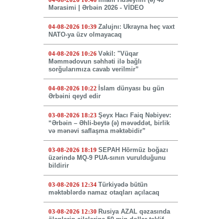
Mərasimi | Ərbəin 2026 - VİDEO
04-08-2026 10:39
Zalujnı: Ukrayna heç vaxt
NATO-ya üzv olmayacaq
04-08-2026 10:26
Vəkil: "Vüqar
Məmmədovun səhhəti ilə bağlı
sorğularımıza cavab verilmir”
04-08-2026 10:22
İslam dünyası bu gün
Ərbəini qeyd edir
03-08-2026 18:23
Şeyx Hacı Faiq Nəbiyev:
“Ərbəin – Əhli-beytə (ə) məvəddət, birlik
və mənəvi saflaşma məktəbidir”
03-08-2026 18:19
SEPAH Hörmüz boğazı
üzərində MQ-9 PUA-sının vurulduğunu
bildirir
03-08-2026 12:34
Türkiyədə bütün
məktəblərdə namaz otaqları açılacaq
03-08-2026 12:30
Rusiya AZAL qəzasında