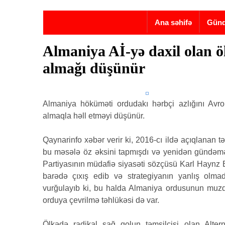
Skip to main content
Ana səhifə
Gün
Almaniya Aİ-yə daxil olan ö
almağı düşünür
Almaniya höküməti ordudakı hərbçi azlığını Avrop
almaqla həll etməyi düşünür.
Qaynarinfo xəbər verir ki, 2016-cı ildə açıqlanan t
bu məsələ öz əksini tapmışdı və yenidən gündəmə 
Partiyasının müdafiə siyasəti sözçüsü Karl Haynz
barədə çıxış edib və strategiyanın yanlış olma
vurğulayıb ki, bu halda Almaniya ordusunun muzdl
orduya çevrilmə təhlükəsi də var.
Ölkədə radikal sağ qolun təmsilçisi olan Altern