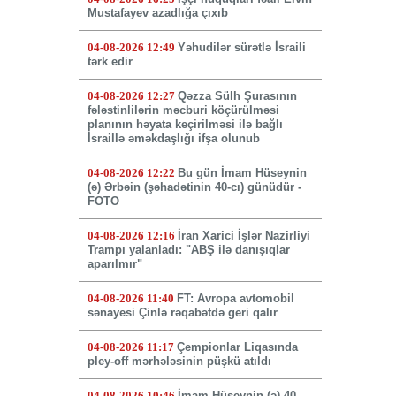
Mustafayev azadlığa çıxıb
04-08-2026 12:49
Yəhudilər sürətlə İsraili
tərk edir
04-08-2026 12:27
Qəzza Sülh Şurasının
fələstinlilərin məcburi köçürülməsi
planının həyata keçirilməsi ilə bağlı
İsraillə əməkdaşlığı ifşa olunub
04-08-2026 12:22
Bu gün İmam Hüseynin
(ə) Ərbəin (şəhadətinin 40-cı) günüdür -
FOTO
04-08-2026 12:16
İran Xarici İşlər Nazirliyi
Trampı yalanladı: "ABŞ ilə danışıqlar
aparılmır"
04-08-2026 11:40
FT: Avropa avtomobil
sənayesi Çinlə rəqabətdə geri qalır
04-08-2026 11:17
Çempionlar Liqasında
pley-off mərhələsinin püşkü atıldı
04-08-2026 10:46
İmam Hüseynin (ə) 40