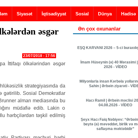
dəm
Siyasət
İqtisadiyyat
Sosial
Dünya
Hadisə
Ən çox oxunanlar
lkələrdən əsgər
EŞQ KARVANI 2026 – 5-ci buraxılı
23/07/2018 - 17:56
İmam Hüseynin (ə) 40 Mərasimi |
a İttifaqı ölkələrindən əsgər
2026 - VİDEO
Milyonlarla insan Kərbəla yolları
əhlükəsizlik strategiyasında da
Sahin | Ərbəin ziyarəti - Vİ
gətirilib. Sosial Demokratlar
 Brunner alman mediasında bu
Hacı Ramil | Ərbəin məclisi 20
04.08.2026 - VİDEO
dığını müdafiə edib. Lakin o
u hərbçilərdən təşkil edilmiş
Şeyx Hacı Faiq Nəbiyev: “Ərbəin 
beytə (ə) məvəddət, birlik və 
saflaşma məktəbidir”
ativ Partiyası məcburi hərbi