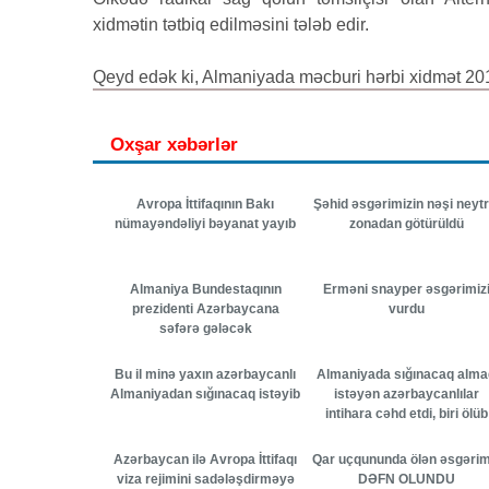
xidmətin tətbiq edilməsini tələb edir.
Qeyd edək ki, Almaniyada məcburi hərbi xidmət 2011
Oxşar xəbərlər
Avropa İttifaqının Bakı
Şəhid əsgərimizin nəşi neytr
nümayəndəliyi bəyanat yayıb
zonadan götürüldü
Almaniya Bundestaqının
Erməni snayper əsgərimiz
prezidenti Azərbaycana
vurdu
səfərə gələcək
Bu il minə yaxın azərbaycanlı
Almaniyada sığınacaq alma
Almaniyadan sığınacaq istəyib
istəyən azərbaycanlılar
intihara cəhd etdi, biri ölüb
Azərbaycan ilə Avropa İttifaqı
Qar uçqununda ölən əsgərim
viza rejimini sadələşdirməyə
DƏFN OLUNDU