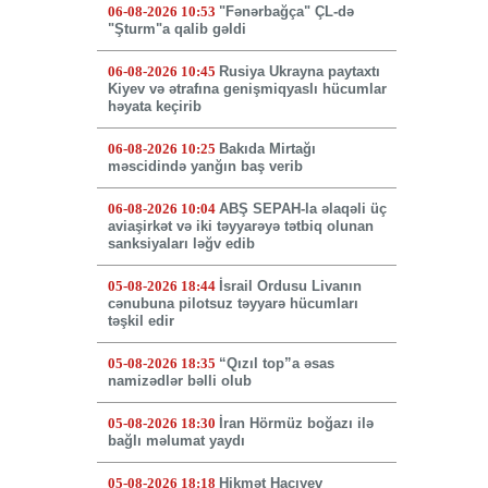
06-08-2026 10:53
"Fənərbağça" ÇL-də
"Şturm"a qalib gəldi
06-08-2026 10:45
Rusiya Ukrayna paytaxtı
Kiyev və ətrafına genişmiqyaslı hücumlar
həyata keçirib
06-08-2026 10:25
Bakıda Mirtağı
məscidində yanğın baş verib
06-08-2026 10:04
ABŞ SEPAH-la əlaqəli üç
aviaşirkət və iki təyyarəyə tətbiq olunan
sanksiyaları ləğv edib
05-08-2026 18:44
İsrail Ordusu Livanın
cənubuna pilotsuz təyyarə hücumları
təşkil edir
05-08-2026 18:35
“Qızıl top”a əsas
namizədlər bəlli olub
05-08-2026 18:30
İran Hörmüz boğazı ilə
bağlı məlumat yaydı
05-08-2026 18:18
Hikmət Hacıyev