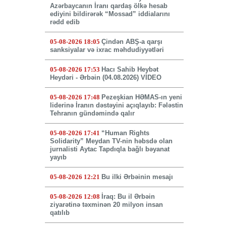
Azərbaycanın İranı qardaş ölkə hesab
ediyini bildirərək “Mossad” iddialarını
rədd edib
05-08-2026 18:05
Çindən ABŞ-a qarşı
sanksiyalar və ixrac məhdudiyyətləri
05-08-2026 17:53
Hacı Sahib Heybət
Heydəri - Ərbəin (04.08.2026) VİDEO
05-08-2026 17:48
Pezeşkian HƏMAS-ın yeni
liderinə İranın dəstəyini açıqlayıb: Fələstin
Tehranın gündəmində qalır
05-08-2026 17:41
“Human Rights
Solidarity” Meydan TV-nin həbsdə olan
jurnalisti Aytac Tapdıqla bağlı bəyanat
yayıb
05-08-2026 12:21
Bu ilki Ərbəinin mesajı
05-08-2026 12:08
İraq: Bu il Ərbəin
ziyarətinə təxminən 20 milyon insan
qatılıb