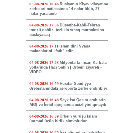
05-08-2026 10:46
Rusiyanın Kiyev vilayətinə
zərbələri nəticəsində 14 nəfər ölüb, 27
nəfər yaralanıb
04-08-2026 17:56
Düşənbə-Kabil-Tehran
tranzit dəhlizi tezliklə sınaq mərhələsinə
başlayacaq
04-08-2026 17:11
İslam dini Vyana
məktəblərini “fəth” edir
04-08-2026 17:03
Milyonlarla insan Kərbəla
yollarında Hacı Sahin | Ərbəin ziyarəti -
VİDEO
04-08-2026 16:59
Husilər Səudiyyə
Ərəbistanındakı aeroporta zərbə endiriblər
04-08-2026 16:48
Şeyx İsa Qasim ərəblərin
ABŞ və İsrail qarşısında acizliyini qınayıb
04-08-2026 16:39
Ərbəin yürüşü İslam
ümməti üçün birlik simvoludur
04-08-2026 16:25
İşçi hüquqları fəalı Elvin