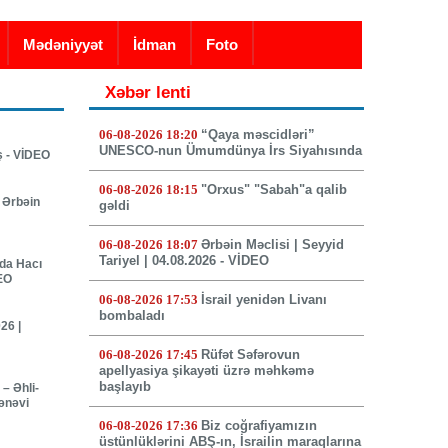
Mədəniyyət
İdman
Foto
Xəbər lenti
06-08-2026 18:20
“Qaya məscidləri”
UNESCO-nun Ümumdünya İrs Siyahısında
ş - VİDEO
06-08-2026 18:15
"Orxus" "Sabah"a qalib
 Ərbəin
gəldi
06-08-2026 18:07
Ərbəin Məclisi | Seyyid
Tariyel | 04.08.2026 - VİDEO
nda Hacı
DEO
06-08-2026 17:53
İsrail yenidən Livanı
bombaladı
26 |
06-08-2026 17:45
Rüfət Səfərovun
apellyasiya şikayəti üzrə məhkəmə
başlayıb
– Əhli-
mənəvi
06-08-2026 17:36
Biz coğrafiyamızın
üstünlüklərini ABŞ-ın, İsrailin maraqlarına