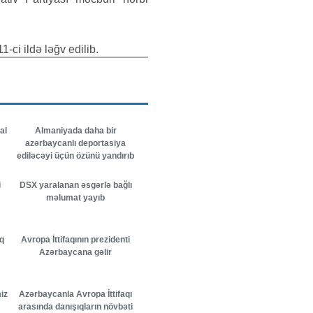
-ci ildə ləğv edilib.
al
Almaniyada daha bir
azərbaycanlı deportasiya
ediləcəyi üçün özünü yandırıb
i
DSX yaralanan əsgərlə bağlı
məlumat yayıb
q
Avropa İttifaqının prezidenti
Azərbaycana gəlir
iz
Azərbaycanla Avropa İttifaqı
arasında danışıqların növbəti