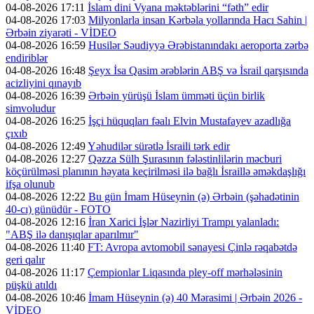
04-08-2026 17:11
İslam dini Vyana məktəblərini “fəth” edir
04-08-2026 17:03
Milyonlarla insan Kərbəla yollarında Hacı Sahin |
Ərbəin ziyarəti - VİDEO
04-08-2026 16:59
Husilər Səudiyyə Ərəbistanındakı aeroporta zərbə
endiriblər
04-08-2026 16:48
Şeyx İsa Qasim ərəblərin ABŞ və İsrail qarşısında
acizliyini qınayıb
04-08-2026 16:39
Ərbəin yürüşü İslam ümməti üçün birlik
simvoludur
04-08-2026 16:25
İşçi hüquqları fəalı Elvin Mustafayev azadlığa
çıxıb
04-08-2026 12:49
Yəhudilər sürətlə İsraili tərk edir
04-08-2026 12:27
Qəzza Sülh Şurasının fələstinlilərin məcburi
köçürülməsi planının həyata keçirilməsi ilə bağlı İsraillə əməkdaşlığı
ifşa olunub
04-08-2026 12:22
Bu gün İmam Hüseynin (ə) Ərbəin (şəhadətinin
40-cı) günüdür - FOTO
04-08-2026 12:16
İran Xarici İşlər Nazirliyi Trampı yalanladı:
"ABŞ ilə danışıqlar aparılmır"
04-08-2026 11:40
FT: Avropa avtomobil sənayesi Çinlə rəqabətdə
geri qalır
04-08-2026 11:17
Çempionlar Liqasında pley-off mərhələsinin
püşkü atıldı
04-08-2026 10:46
İmam Hüseynin (ə) 40 Mərasimi | Ərbəin 2026 -
VİDEO