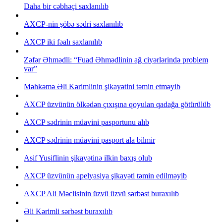
Daha bir cəbhəçi saxlanılıb
AXCP-nin şöbə sədri saxlanılıb
AXCP iki fəalı saxlanılıb
Zəfər Əhmədli: “Fuad Əhmədlinin ağ ciyərlərində problem
var”
Məhkəmə Əli Kərimlinin şikayətini təmin etməyib
AXCP üzvünün ölkədən çıxışına qoyulan qadağa götürülüb
AXCP sədrinin müavini pasportunu alıb
AXCP sədrinin müavini pasport ala bilmir
Asif Yusiflinin şikayətinə ilkin baxış olub
AXCP üzvünün apelyasiya şikayəti təmin edilməyib
AXCP Ali Məclisinin üzvü üzvü sərbəst buraxılıb
Əli Kərimli sərbəst buraxılıb