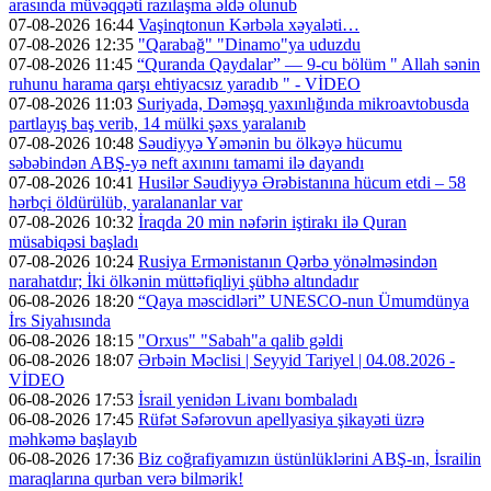
arasında müvəqqəti razılaşma əldə olunub
07-08-2026 16:44
Vaşinqtonun Kərbəla xəyaləti…
07-08-2026 12:35
"Qarabağ" "Dinamo"ya uduzdu
07-08-2026 11:45
“Quranda Qaydalar” — 9-cu bölüm " Allah sənin
ruhunu harama qarşı ehtiyacsız yaradıb " - VİDEO
07-08-2026 11:03
Suriyada, Dəməşq yaxınlığında mikroavtobusda
partlayış baş verib, 14 mülki şəxs yaralanıb
07-08-2026 10:48
Səudiyyə Yəmənin bu ölkəyə hücumu
səbəbindən ABŞ-yə neft axınını tamami ilə dayandı
07-08-2026 10:41
Husilər Səudiyyə Ərəbistanına hücum etdi – 58
hərbçi öldürülüb, yaralananlar var
07-08-2026 10:32
İraqda 20 min nəfərin iştirakı ilə Quran
müsabiqəsi başladı
07-08-2026 10:24
Rusiya Ermənistanın Qərbə yönəlməsindən
narahatdır; İki ölkənin müttəfiqliyi şübhə altındadır
06-08-2026 18:20
“Qaya məscidləri” UNESCO-nun Ümumdünya
İrs Siyahısında
06-08-2026 18:15
"Orxus" "Sabah"a qalib gəldi
06-08-2026 18:07
Ərbəin Məclisi | Seyyid Tariyel | 04.08.2026 -
VİDEO
06-08-2026 17:53
İsrail yenidən Livanı bombaladı
06-08-2026 17:45
Rüfət Səfərovun apellyasiya şikayəti üzrə
məhkəmə başlayıb
06-08-2026 17:36
Biz coğrafiyamızın üstünlüklərini ABŞ-ın, İsrailin
maraqlarına qurban verə bilmərik!