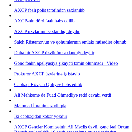
AXCP fəalı polis tərəfindən saxlanılıb
AXCP-nin dörd fəalı həbs edilib
AXCP üzvlərinin saxlandığı deyilir
Saleh Rüstəmovun və qohumlarının əmlakı müsadirə olunub
Daha bir AXCP üzvünün saxlandığı deyilir
Gənc fəalın apellyasiya şikayəti təmin olunmadı - Video
Prokuror AXCP üzvlərinə iş istəyib
Cəbhəçi Rövşən Quliyev həbs edilib
Ali Məhkəmə də Fuad Əhmədliyə rədd cavabı verdi
Məmməd İbrahim azadlıqda
İki cəbhəçidən xəbər yoxdur
AXCP Gənclər Komitəsinin Ali Məclis üzvü, gənc fəal Orxan