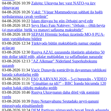
04-08-2026 10:39
Zalujnı: Ukrayna heç vaxt NATO-ya üzv
olmayacaq
04-08-2026 10:26
Vəkil: "Vüqar Məmmədovun səhhəti ilə bağlı
sorğularımıza cavab verilmir”
04-08-2026 10:22
İslam dünyası bu gün Ərbəini qeyd edir
03-08-2026 18:23
Şeyx Hacı Faiq Nəbiyev: “Ərbəin – Əhli-beytə
(ə) məvəddət, birlik və mənəvi saflaşma məktəbidir”
03-08-2026 18:19
SEPAH Hörmüz boğazı üzərində MQ-9 PUA-
sının vurulduğunu bildirir
03-08-2026 12:34
Türkiyədə bütün məktəblərdə namaz otaqları
açılacaq
03-08-2026 12:30
Rusiya AZAL qəzasında ölənlərin ailələrinə 50
min dollar təklif edib, ailələr məbləğdən və şəffaflıqdan narazıdır
03-08-2026 12:13
"AZ Alkmaar" Niderland Superkubokunu
qazanıb
03-08-2026 11:34
Vuçiç Dunayda gəmiçiliyin dayanması təhlükəsi
barədə xəbərdarlıq edib
03-08-2026 11:21
EŞQ KARVANI 2026 – 5-ci buraxılış - VİDEO
03-08-2026 11:16
"Günahları nə idi?" - BBC İranda hücumda 120
uşağın həlak olduğu məktəbə gedib
03-08-2026 10:46
Rusiya Ukraynanın daha dörd yük gəmisini
vurdu
03-08-2026 10:39
Petro Netanyahunu Seutadakı qeyri-qanuni
miqrasiyada günahlandırıb
03-08-2026 10:24
DEM Partiyası nümayəndə heyəti İmralı adasında