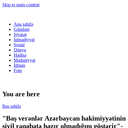
Skip to main content
Ana səhifə
Gündəm
Siyasət
İqtisadiyyat
Sosial
Dünya
Hadisə
Mədəniyyət
İdman
Foto
You are here
Baş səhifə
"Baş verənlər Azərbaycan hakimiyyətinin
sivil rəqabətə hazır olmadığını göstərir"-