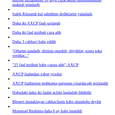
Baxışlı saxlanıldığı 10 saylı cəzaçəkmə müəssisəsindən
məktub göndərib
Saleh Rüstəmli hal şahidinin dediklərini yalanladı
Daha iki AXCP fəalı saxlanıb
Daha iki fəal inzibati cəza alıb
Daha 3 cəbhəçi həbs edilib
''Əllərim qandallı, dizüstə oturdub, döydülər, sonra toka
verdilər...''
"25 fəal inzibati həbs cəzası alıb"-AXCP
AXCP fəalından xəbər yoxdur
AXCP fəallarının məhkəmə qarşısına çıxarılacağı gözlənilir
Həbsdəki daha iki fəalın aclığa başladığı bildirilir
Blogeri dəstəkləyən cəbhəçilərin həbs olunduğu deyilir
Məmməd İbrahimə daha 6 ay həbs istənildi