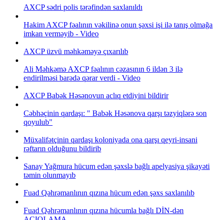
AXCP sədri polis tərəfindən saxlanıldı
Hakim AXCP fəalının vəkilinə onun şəxsi işi ilə tanış olmağa
imkan verməyib - Video
AXCP üzvü mәhkәmәyə çıxarılıb
Ali Məhkəmə AXCP fəalının cəzasının 6 ildən 3 ilə
endirilməsi barədə qərar verdi - Video
AXCP Babək Həsənovun aclıq etdiyini bildirir
Cəbhəçinin qardaşı: " Babək Həsənova qarşı təzyiqlərə son
qoyulub"
Müxalifətçinin qardaşı koloniyada ona qarşı qeyri-insani
rəftarın olduğunu bildirib
Sanay Yağmura hücum edən şəxslə bağlı apelyasiya şikayəti
təmin olunmayıb
Fuad Qəhrəmanlının qızına hücum edən şəxs saxlanılıb
Fuad Qəhrəmanlının qızına hücumla bağlı DİN-dən
AÇIQLAMA