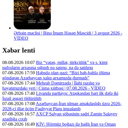
Ərbəin məclisi | Binə İmam Həsən Məscidi | 3 avqust 2026 -
VİDEO
Xəbər lenti
08-08-2026 10:07
Biz “vətən, millət, türkçülük” və s. kimi
pafosların arxasına sığınıb nə satırıq, nə də satılırıq
07-08-2026 17:59
Həbsdə olan qazi: “Bizi bəh-bəhlə ölümə
göndərən Azərbaycan xalqı arxamızda durmadı”
07-08-2026 17:44
Mehrab Dəmirzadə | İlahi razılıq və
həyatımızdakı yeri | Cümə xütbəsi | 07.08.2026 - VİDEO
07-08-2026 17:40
Livanda partlayış: Atəşkəsdən bəri ilk dəfə iki
İsrail əsgəri öldürülüb
07-08-2026 17:08
Azərbaycan-İran idman əməkdaşlığı üzrə 2026-
2028-ci illər üçün Fəaliyyət Planı imzalanıb
07-08-2026 16:57
AXCP Salyan şöbəsinin sədri Zamin Salayev
azadlığa çıxıb
07-08-2026 16:49
KİV: Hörmüz boğazı ilə bağlı İran və Oman