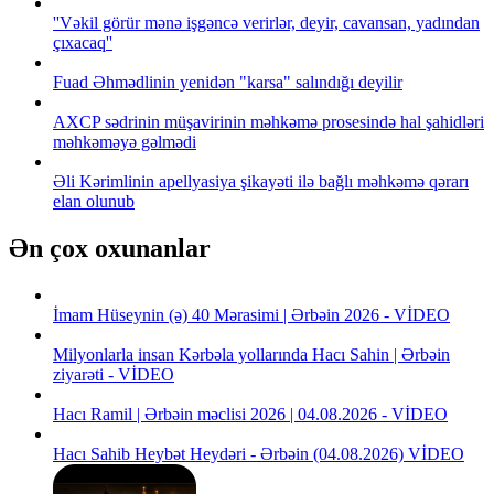
''Vəkil görür mənə işgəncə verirlər, deyir, cavansan, yadından
çıxacaq''
Fuad Əhmədlinin yenidən "karsa" salındığı deyilir
AXCP sədrinin müşavirinin məhkəmə prosesində hal şahidləri
məhkəməyə gəlmədi
Əli Kərimlinin apellyasiya şikayəti ilə bağlı məhkəmə qərarı
elan olunub
Ən çox oxunanlar
İmam Hüseynin (ə) 40 Mərasimi | Ərbəin 2026 - VİDEO
Milyonlarla insan Kərbəla yollarında Hacı Sahin | Ərbəin
ziyarəti - VİDEO
Hacı Ramil | Ərbəin məclisi 2026 | 04.08.2026 - VİDEO
Hacı Sahib Heybət Heydəri - Ərbəin (04.08.2026) VİDEO