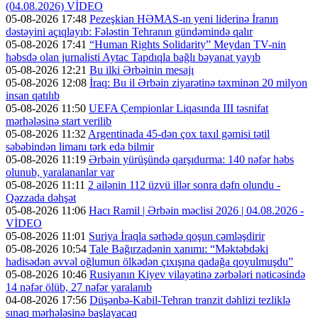
(04.08.2026) VİDEO
05-08-2026 17:48
Pezeşkian HƏMAS-ın yeni liderinə İranın
dəstəyini açıqlayıb: Fələstin Tehranın gündəmində qalır
05-08-2026 17:41
“Human Rights Solidarity” Meydan TV-nin
həbsdə olan jurnalisti Aytac Tapdıqla bağlı bəyanat yayıb
05-08-2026 12:21
Bu ilki Ərbəinin mesajı
05-08-2026 12:08
İraq: Bu il Ərbəin ziyarətinə təxminən 20 milyon
insan qatılıb
05-08-2026 11:50
UEFA Çempionlar Liqasında III təsnifat
mərhələsinə start verilib
05-08-2026 11:32
Argentinada 45-dən çox taxıl gəmisi tətil
səbəbindən limanı tərk edə bilmir
05-08-2026 11:19
Ərbəin yürüşündə qarşıdurma: 140 nəfər həbs
olunub, yaralananlar var
05-08-2026 11:11
2 ailənin 112 üzvü illər sonra dəfn olundu -
Qəzzada dəhşət
05-08-2026 11:06
Hacı Ramil | Ərbəin məclisi 2026 | 04.08.2026 -
VİDEO
05-08-2026 11:01
Suriya İraqla sərhədə qoşun cəmləşdirir
05-08-2026 10:54
Tale Bağırzadənin xanımı: “Məktəbdəki
hadisədən əvvəl oğlumun ölkədən çıxışına qadağa qoyulmuşdu”
05-08-2026 10:46
Rusiyanın Kiyev vilayətinə zərbələri nəticəsində
14 nəfər ölüb, 27 nəfər yaralanıb
04-08-2026 17:56
Düşənbə-Kabil-Tehran tranzit dəhlizi tezliklə
sınaq mərhələsinə başlayacaq