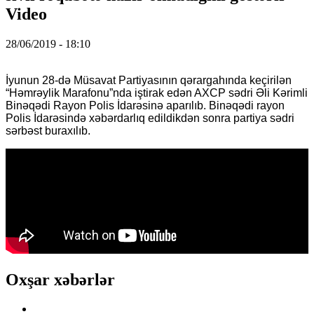
Video
28/06/2019 - 18:10
İyunun 28-də Müsavat Partiyasının qərargahında keçirilən
“Həmrəylik Marafonu”nda iştirak edən AXCP sədri Əli Kərimli
Binəqədi Rayon Polis İdarəsinə aparılıb. Binəqədi rayon
Polis İdarəsində xəbərdarlıq edildikdən sonra partiya sədri
sərbəst buraxılıb.
Oxşar xəbərlər