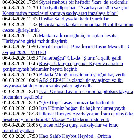
06-08-2026 17:24
Siyasi məhbus bir həftədir "kars"da saxlanılır
06-08-2026 12:39
Türkiyəli diplomat: “Azərbaycan sülh sazişini
Konstitusiya məsələsini sonraya saxlayaraq imzalaya bilər”
06-08-2026 11:43
Husilər Səudiyyə tankerini vurdular
06-08-2026 11:33
Hazırda həbsdə olan ictimai fəal Nicat İbrahimin
cəzası ağırlaşdırılıb
06-08-2026 11:26
Məhkəmə İmamoğlu üçün açılan hesaba
Türkiyədən girişi məhdudlaşdırıb
06-08-2026 10:59
Ərbəin məclisi | Binə İmam Həsən Məscidi | 3
avqust 2026 - VİDEO
06-08-2026 10:53
"Fənərbağça" ÇL-də "Şturm"a qalib gəldi
06-08-2026 10:45
Rusiya Ukrayna paytaxtı Kiyev və ətrafına
genişmiqyaslı hücumlar həyata keçirib
06-08-2026 10:25
Bakıda Mirtağı məscidində yanğın baş verib
06-08-2026 10:04
ABŞ SEPAH-la əlaqəli üç aviaşirkət və iki
təyyarəyə tətbiq olunan sanksiyaları ləğv edib
05-08-2026 18:44
İsrail Ordusu Livanın cənubuna pilotsuz təyyarə
hücumları təşkil edir
05-08-2026 18:35
“Qızıl top”a əsas namizədlər bəlli olub
05-08-2026 18:30
İran Hörmüz boğazı ilə bağlı məlumat yaydı
05-08-2026 18:18
Hikmət Hacıyev Azərbaycanın İranı qardaş ölkə
hesab ediyini bildirərək “Mossad” iddialarını rədd edib
05-08-2026 18:05
Çindən ABŞ-a qarşı sanksiyalar və ixrac
məhdudiyyətləri
05-08-2026 17:53
Hacı Sahib Heybət Heydəri - Ərbəin