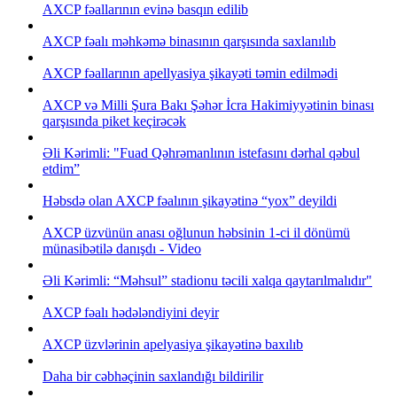
AXCP fəallarının evinə basqın edilib
AXCP fəalı məhkəmə binasının qarşısında saxlanılıb
AXCP fəallarının apellyasiya şikayəti təmin edilmədi
AXCP və Milli Şura Bakı Şəhər İcra Hakimiyyətinin binası
qarşısında piket keçirəcək
Əli Kərimli: "Fuad Qəhrəmanlının istefasını dərhal qəbul
etdim”
Həbsdə olan AXCP fəalının şikayətinə “yox” deyildi
AXCP üzvünün anası oğlunun həbsinin 1-ci il dönümü
münasibətilə danışdı - Video
Əli Kərimli: “Məhsul” stadionu təcili xalqa qaytarılmalıdır"
AXCP fəalı hədələndiyini deyir
AXCP üzvlərinin apelyasiya şikayətinə baxılıb
Daha bir cəbhəçinin saxlandığı bildirilir