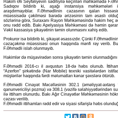
Hakim Əli Seyfəliyevin sədrliyilə keçirilən məhkəmədə F.Əhm
Sadıqov bildirib ki, aşağı instansiya məhkəmələri i
araşdırmayıblar. F.Əhmədlinin cəzasının qalan hissəsi
müəssisədə çəkilməsi barədə ərizəsinin tam əsaslı oldu
sözlərinə görə, Suraxanı Rayon Məhkəməsində hakim heç ər
onu rədd edib. Bakı Apelyasiya Məhkəməsi də həmin qərarı
Vəkil kassasiya şikayətinin təmin olunmasını xahiş edib.
Prokuror isə bildirib ki, şikayət əsassızdır. Çünki F.Əhmədlini
cəzaçəkmə müəssisəsi onun haqqında mənfi rəy verib. Bu
F.Əhmədli islah olunmayıb.
Hakimlər də müşavirədən sonra şikayətin təmin olunmadığını a
F.Əhmədli 2016-cı il avqustun 18-də həbs olunub. İttiham
“Azerfon” şirkətində (Nar Mobile) texniki vasitələrdən istifa
müştərilər haqqında fərdi məlumatları kənar şəxslərə ötürüb.
F.Əhmədli Cinayət Məcəlləsinin 302.1 (əməliyyat-axtarış 
qanunvericiliyi pozma) və 308.1 (vəzifə səlahiyyətlərindən sui
ilə ittiham olunurdu. Bakı Ağır Cinayətlər Məhkəməsinin hök
cəzası verilib.
F.Əhmədli ittihamları rədd edir və siyasi sifarişlə həbs olunduğ