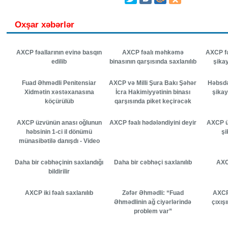
Oxşar xəbərlər
AXCP fəallarının evinə basqın
AXCP fəalı məhkəmə
AXCP fə
edilib
binasının qarşısında saxlanılıb
şikay
Fuad Əhmədli Penitensiar
AXCP və Milli Şura Bakı Şəhər
Həbsdə
Xidmətin xəstəxanasına
İcra Hakimiyyətinin binası
şikay
köçürülüb
qarşısında piket keçirəcək
AXCP üzvünün anası oğlunun
AXCP fəalı hədələndiyini deyir
AXCP üz
həbsinin 1-ci il dönümü
şi
münasibətilə danışdı - Video
Daha bir cəbhəçinin saxlandığı
Daha bir cəbhəçi saxlanılıb
AXC
bildirilir
AXCP iki fəalı saxlanılıb
Zəfər Əhmədli: “Fuad
AXCP
Əhmədlinin ağ ciyərlərində
çıxış
problem var”