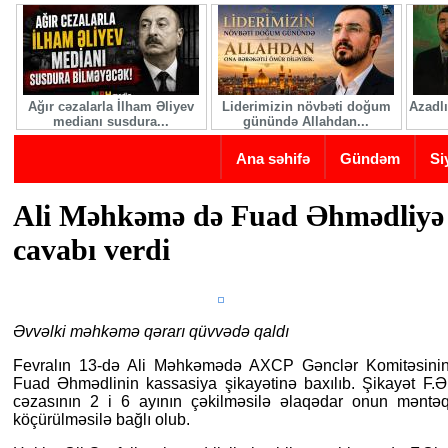
Skip to main content
Ağır cəzalarla İlham Əliyev
Liderimizin növbəti doğum
Azadlı
medianı susdura...
günündə Allahdan...
Ana səhifə
Gündəm
Si
Ali Məhkəmə də Fuad Əhmədliyə
cavabı verdi
Əvvəlki məhkəmə qərarı qüvvədə qaldı
Fevralın 13-də Ali Məhkəmədə AXCP Gənclər Komitəsinin
Fuad Əhmədlinin kassasiya şikayətinə baxılıb. Şikayət F.Əh
cəzasının 2 i 6 ayının çəkilməsilə əlaqədar onun məntəq
köçürülməsilə bağlı olub.