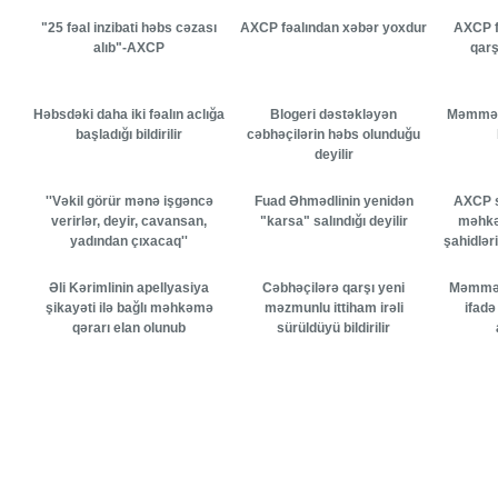
"25 fəal inzibati həbs cəzası
AXCP fəalından xəbər yoxdur
AXCP f
alıb"-AXCP
qarş
Həbsdəki daha iki fəalın aclığa
Blogeri dəstəkləyən
Məmməd 
başladığı bildirilir
cəbhəçilərin həbs olunduğu
deyilir
''Vəkil görür mənə işgəncə
Fuad Əhmədlinin yenidən
AXCP s
verirlər, deyir, cavansan,
"karsa" salındığı deyilir
məhkə
yadından çıxacaq''
şahidlə
Əli Kərimlinin apellyasiya
Cəbhəçilərə qarşı yeni
Məmməd
şikayəti ilə bağlı məhkəmə
məzmunlu ittiham irəli
ifad
qərarı elan olunub
sürüldüyü bildirilir