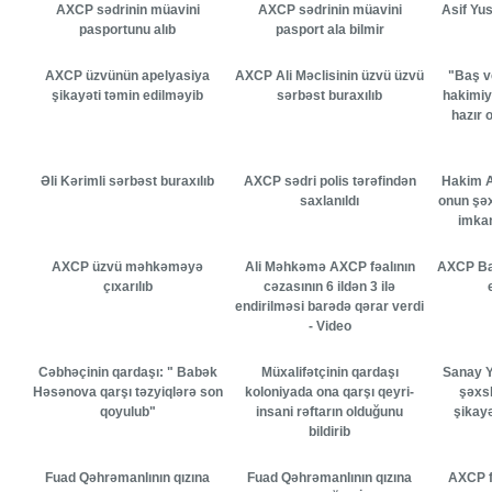
AXCP sədrinin müavini
AXCP sədrinin müavini
Asif Yusi
pasportunu alıb
pasport ala bilmir
AXCP üzvünün apelyasiya
AXCP Ali Məclisinin üzvü üzvü
"Baş v
şikayəti təmin edilməyib
sərbəst buraxılıb
hakimiyy
hazır 
Əli Kərimli sərbəst buraxılıb
AXCP sədri polis tərəfindən
Hakim A
saxlanıldı
onun şəx
imkan
AXCP üzvü mәhkәmәyə
Ali Məhkəmə AXCP fəalının
AXCP Ba
çıxarılıb
cəzasının 6 ildən 3 ilə
endirilməsi barədə qərar verdi
- Video
Cəbhəçinin qardaşı: " Babək
Müxalifətçinin qardaşı
Sanay 
Həsənova qarşı təzyiqlərə son
koloniyada ona qarşı qeyri-
şəxsl
qoyulub"
insani rəftarın olduğunu
şikay
bildirib
Fuad Qəhrəmanlının qızına
Fuad Qəhrəmanlının qızına
AXCP fə