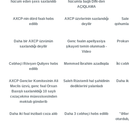
hücum edən şəxs saxlanılıb
hücumla bağlı DİN-dən
AÇIQLAMA
AXCP-nin dörd fəalı həbs
AXCP üzvlərinin saxlandığı
Sale
edilib
deyilir
qohumlar
Daha bir AXCP üzvünün
Gənc fəalın apellyasiya
Prokuro
saxlandığı deyilir
şikayəti təmin olunmadı -
Video
Cəbhəçi Rövşən Quliyev həbs
Məmməd İbrahim azadlıqda
İki cəb
edilib
AXCP Gənclər Komitəsinin Ali
Saleh Rüstəmli hal şahidinin
Daha ik
Məclis üzvü, gənc fəal Orxan
dediklərini yalanladı
Baxışlı saxlanıldığı 10 saylı
cəzaçəkmə müəssisəsindən
məktub göndərib
Daha iki fəal inzibati cəza alıb
Daha 3 cəbhəçi həbs edilib
''Əllə
oturdub,