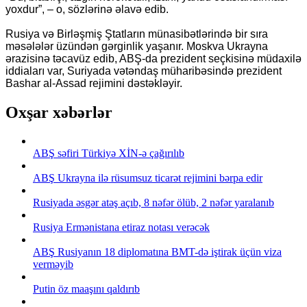
yoxdur”, – o, sözlərinə əlavə edib.
Rusiya və Birləşmiş Ştatların münasibətlərində bir sıra
məsələlər üzündən gərginlik yaşanır. Moskva Ukrayna
ərazisinə təcavüz edib, ABŞ-da prezident seçkisinə müdaxilə
iddiaları var, Suriyada vətəndaş müharibəsində prezident
Bashar al-Assad rejimini dəstəkləyir.
Oxşar xəbərlər
ABŞ səfiri Türkiyə XİN-ə çağırılıb
ABŞ Ukrayna ilə rüsumsuz ticarət rejimini bərpa edir
Rusiyada əsgər atəş açıb, 8 nəfər ölüb, 2 nəfər yaralanıb
Rusiya Ermənistana etiraz notası verəcək
ABŞ Rusiyanın 18 diplomatına BMT-də iştirak üçün viza
verməyib
Putin öz maaşını qaldırıb