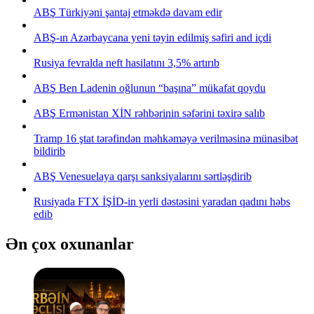
ABŞ Türkiyəni şantaj etməkdə davam edir
ABŞ-ın Azərbaycana yeni təyin edilmiş səfiri and içdi
Rusiya fevralda neft hasilatını 3,5% artırıb
ABŞ Ben Ladenin oğlunun “başına” mükafat qoydu
ABŞ Ermənistan XİN rəhbərinin səfərini təxirə salıb
Tramp 16 ştat tərəfindən məhkəməyə verilməsinə münasibət
bildirib
ABŞ Venesuelaya qarşı sanksiyalarını sərtləşdirib
Rusiyada FTX İŞİD-in yerli dəstəsini yaradan qadını həbs
edib
Ən çox oxunanlar