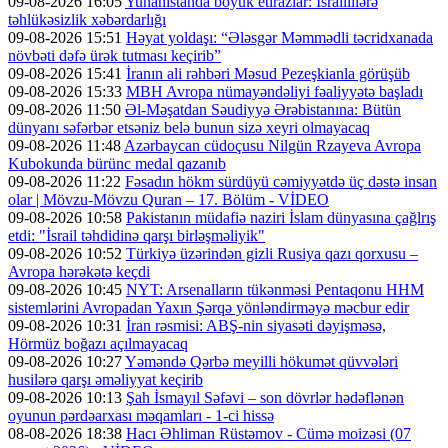
09-08-2026 16:05
Yunanıstanda böyük etirazlar: İsraillilərə
təhlükəsizlik xəbərdarlığı
09-08-2026 15:51
Həyat yoldaşı: “Ələsgər Məmmədli təcridxanada
növbəti dəfə ürək tutması keçirib”
09-08-2026 15:41
İranın ali rəhbəri Məsud Pezeşkianla görüşüb
09-08-2026 15:33
MBH Avropa nümayəndəliyi fəaliyyətə başladı
09-08-2026 11:50
Əl-Məşatdan Səudiyyə Ərəbistanına: Bütün
dünyanı səfərbər etsəniz belə bunun sizə xeyri olmayacaq
09-08-2026 11:48
Azərbaycan cüdoçusu Nilgün Rzayeva Avropa
Kubokunda bürünc medal qazanıb
09-08-2026 11:22
Fəsadın hökm sürdüyü cəmiyyətdə üç dəstə insan
olar | Mövzu-Mövzu Quran – 17. Bölüm - VİDEO
09-08-2026 10:58
Pakistanın müdafiə naziri İslam dünyasına çağlrış
etdi: "İsrail təhdidinə qarşı birləşməliyik"
09-08-2026 10:52
Türkiyə üzərindən gizli Rusiya qazı qorxusu –
Avropa hərəkətə keçdi
09-08-2026 10:45
NYT: Arsenalların tükənməsi Pentaqonu HHM
sistemlərini Avropadan Yaxın Şərqə yönləndirməyə məcbur edir
09-08-2026 10:31
İran rəsmisi: ABŞ-nin siyasəti dəyişməsə,
Hörmüz boğazı açılmayacaq
09-08-2026 10:27
Yəməndə Qərbə meyilli hökumət qüvvələri
husilərə qarşı əməliyyat keçirib
09-08-2026 10:13
Şah İsmayıl Səfəvi – son dövrlər hədəflənən
oyunun pərdəarxası məqamları - 1-ci hissə
08-08-2026 18:38
Hacı Əhliman Rüstəmov - Cümə moizəsi (07