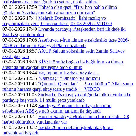
pafosların arxasına sığınıb nə satırıq, nə də satılırıq
07-08-2026 17:59
Həbsdə olan qazi: “Bizi bəh-bəhlə ölümə
göndərən Azərbaycan xalqı arxamızda durmadı”
07-08-2026 17:44
Mehrab Dəmirzadə | İlahi razılıq və
həyatımızdakı yeri | Cümə xütbəsi | 07.08.2026 - VİDEO
07-08-2026 17:40
Livanda partlayış: Atəşkəsdən bəri ilk dəfə iki
İsrail əsgəri öldürülüb
07-08-2026 17:08
Azərbaycan-İran idman əməkdaşlığı üzrə 2026-
2028-ci illər üçün Fəaliyyət Planı imzalanıb
07-08-2026 16:57
AXCP Salyan şöbəsinin sədri Zamin Salayev
azadlığa çıxıb
07-08-2026 16:49
KİV: Hörmüz boğazı ilə bağlı İran və Oman
arasında müvəqqəti razılaşma əldə olunub
07-08-2026 16:44
Vaşinqtonun Kərbəla xəyaləti…
07-08-2026 12:35
"Qarabağ" "Dinamo"ya uduzdu
07-08-2026 11:45
“Quranda Qaydalar” — 9-cu bölüm " Allah sənin
ruhunu harama qarşı ehtiyacsız yaradıb " - VİDEO
07-08-2026 11:03
Suriyada, Dəməşq yaxınlığında mikroavtobusda
partlayış baş verib, 14 mülki şəxs yaralanıb
07-08-2026 10:48
Səudiyyə Yəmənin bu ölkəyə hücumu
səbəbindən ABŞ-yə neft axınını tamami ilə dayandı
07-08-2026 10:41
Husilər Səudiyyə Ərəbistanına hücum etdi – 58
hərbçi öldürülüb, yaralananlar var
07-08-2026 10:32
İraqda 20 min nəfərin iştirakı ilə Quran
müsabiqəsi başladı