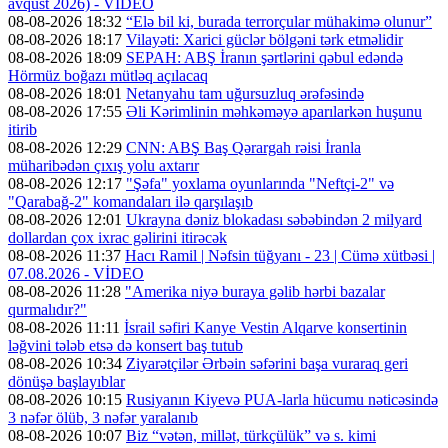
avqust 2026) - VİDEO
08-08-2026 18:32
“Elə bil ki, burada terrorçular mühakimə olunur”
08-08-2026 18:17
Vilayəti: Xarici güclər bölgəni tərk etməlidir
08-08-2026 18:09
SEPAH: ABŞ İranın şərtlərini qəbul edəndə
Hörmüz boğazı mütləq açılacaq
08-08-2026 18:01
Netanyahu tam uğursuzluq ərəfəsində
08-08-2026 17:55
Əli Kərimlinin məhkəməyə aparılarkən huşunu
itirib
08-08-2026 12:29
CNN: ABŞ Baş Qərargah rəisi İranla
müharibədən çıxış yolu axtarır
08-08-2026 12:17
"Şəfa" yoxlama oyunlarında "Neftçi-2" və
"Qarabağ-2" komandaları ilə qarşılaşıb
08-08-2026 12:01
Ukrayna dəniz blokadası səbəbindən 2 milyard
dollardan çox ixrac gəlirini itirəcək
08-08-2026 11:37
Hacı Ramil | Nəfsin tüğyanı - 23 | Cümə xütbəsi |
07.08.2026 - VİDEO
08-08-2026 11:28
"Amerika niyə buraya gəlib hərbi bazalar
qurmalıdır?"
08-08-2026 11:11
İsrail səfiri Kanye Vestin Alqarve konsertinin
ləğvini tələb etsə də konsert baş tutub
08-08-2026 10:34
Ziyarətçilər Ərbəin səfərini başa vuraraq geri
dönüşə başlayıblar
08-08-2026 10:15
Rusiyanın Kiyevə PUA-larla hücumu nəticəsində
3 nəfər ölüb, 3 nəfər yaralanıb
08-08-2026 10:07
Biz “vətən, millət, türkçülük” və s. kimi