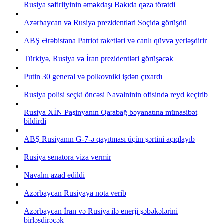
Rusiya səfirliyinin əməkdaşı Bakıda qəza törətdi
Azərbaycan və Rusiya prezidentləri Soçidə görüşdü
ABŞ Ərəbistana Patriot raketləri və canlı qüvvə yerləşdirir
Türkiyə, Rusiya və İran prezidentləri görüşəcək
Putin 30 general və polkovniki işdən çıxardı
Rusiya polisi seçki öncəsi Navalninin ofisində reyd keçirib
Rusiya XİN Paşinyanın Qarabağ bəyanatına münasibət
bildirdi
ABŞ Rusiyanın G-7-ə qayıtması üçün şərtini açıqlayıb
Rusiya senatora viza vermir
Navalnı azad edildi
Azərbaycan Rusiyaya nota verib
Azərbaycan İran və Rusiya ilə enerji şəbəkələrini
birləşdirəcək