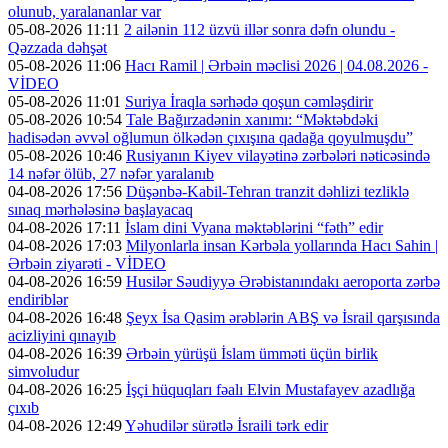
olunub, yaralananlar var
05-08-2026 11:11
2 ailənin 112 üzvü illər sonra dəfn olundu -
Qəzzada dəhşət
05-08-2026 11:06
Hacı Ramil | Ərbəin məclisi 2026 | 04.08.2026 -
VİDEO
05-08-2026 11:01
Suriya İraqla sərhədə qoşun cəmləşdirir
05-08-2026 10:54
Tale Bağırzadənin xanımı: “Məktəbdəki
hadisədən əvvəl oğlumun ölkədən çıxışına qadağa qoyulmuşdu”
05-08-2026 10:46
Rusiyanın Kiyev vilayətinə zərbələri nəticəsində
14 nəfər ölüb, 27 nəfər yaralanıb
04-08-2026 17:56
Düşənbə-Kabil-Tehran tranzit dəhlizi tezliklə
sınaq mərhələsinə başlayacaq
04-08-2026 17:11
İslam dini Vyana məktəblərini “fəth” edir
04-08-2026 17:03
Milyonlarla insan Kərbəla yollarında Hacı Sahin |
Ərbəin ziyarəti - VİDEO
04-08-2026 16:59
Husilər Səudiyyə Ərəbistanındakı aeroporta zərbə
endiriblər
04-08-2026 16:48
Şeyx İsa Qasim ərəblərin ABŞ və İsrail qarşısında
acizliyini qınayıb
04-08-2026 16:39
Ərbəin yürüşü İslam ümməti üçün birlik
simvoludur
04-08-2026 16:25
İşçi hüquqları fəalı Elvin Mustafayev azadlığa
çıxıb
04-08-2026 12:49
Yəhudilər sürətlə İsraili tərk edir