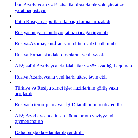
İran Azərbaycan və Rusiya ilə birgə dəmir yolu şirkətləri
yaratmaq istəyir
Putin Rusiya pasportları ilə bağlı fərman imzaladı
Rusiyadan gətirilən toyuq ətinə qadağa qoyulub
Rusiya-Azərbaycan-İran sammitinin tarixi bəlli olub
Rusiya Ermənistandaki qırıcılarını yeniliyəcək
ABŞ səfiri Azərbaycanda islahatlar və söz azadlığı haqqında
Rusiya Azərbaycana yeni hərbi attaşe təyin etdi
Türkiyə və Rusiya xarici işlər nazirlərinin görüş vaxtı
açıqlanıb
Rusiyada terror planlayan İŞİD tərəfdarları məhv edilib
ABŞ Azərbaycanda insan hüquqlarının vəziyyətini
qiymətləndirib
Daha bir ştatda edamlar dayandırılır