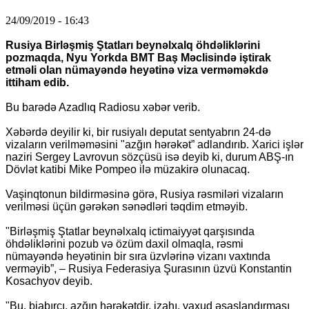
24/09/2019 - 16:43
Rusiya Birləşmiş Ştatları beynəlxalq öhdəliklərini
pozmaqda, Nyu Yorkda BMT Baş Məclisində iştirak
etməli olan nümayəndə heyətinə viza verməməkdə
ittiham edib.
Bu barədə Azadlıq Radiosu xəbər verib.
Xəbərdə deyilir ki, bir rusiyalı deputat sentyabrın 24-də
vizaların verilməməsini "azğın hərəkət” adlandırıb. Xarici işlər
naziri Sergey Lavrovun sözçüsü isə deyib ki, durum ABŞ-ın
Dövlət katibi Mike Pompeo ilə müzakirə olunacaq.
Vaşinqtonun bildirməsinə görə, Rusiya rəsmiləri vizaların
verilməsi üçün gərəkən sənədləri təqdim etməyib.
"Birləşmiş Ştatlar beynəlxalq ictimaiyyət qarşısında
öhdəliklərini pozub və özüm daxil olmaqla, rəsmi
nümayəndə heyətinin bir sıra üzvlərinə vizanı vaxtında
verməyib”, – Rusiya Federasiya Şurasının üzvü Konstantin
Kosachyov deyib.
"Bu, biabırçı, azğın hərəkətdir, izahı, yaxud əsaslandırması