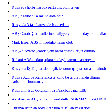
Rusiyada hərbi hissədə partlayış: ölənlər var
ABŞ “Taliban”la razılıq əldə edib
Rusiyada 3 fəal barəsində həbs edilib
ABŞ Qarabağ ermənilərinə maliyyə yardımını dayandıra bilər
Mark Esper ABŞ-ın müdafiə naziri olub
ABŞ-ın Azərbaycanda yeni hərbi attaşesi təyin olunub
Ruhani ABŞ-la danışıqlara razılaşdı, amma şərt qoydu
Rusiyada İŞİD-çilər ələ keçdi: terrorun qarşısı son anda alındı
Rusiya Azərbaycana məxsus kənd təsərrüfatı məhsullarını
sərhəddən buraxmayıb
Rusiyanın Baş Qərargah rəisi Azərbaycana gəlib
Azərbaycan ABŞ-a 8,2 milyard dollar SƏRMAYƏ YATIRIB
Türkiyə üçün ən böyük təhlükə ABŞ, ən yaxşı dost