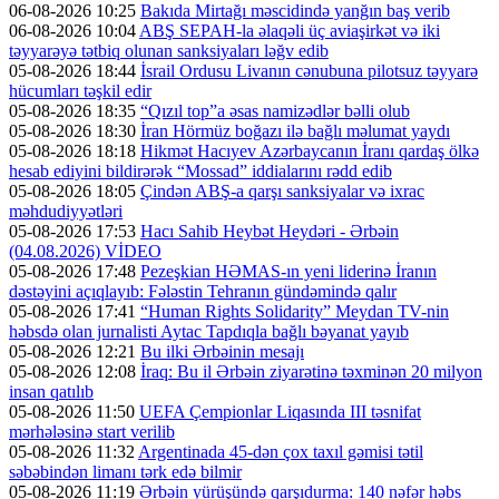
06-08-2026 10:25
Bakıda Mirtağı məscidində yanğın baş verib
06-08-2026 10:04
ABŞ SEPAH-la əlaqəli üç aviaşirkət və iki
təyyarəyə tətbiq olunan sanksiyaları ləğv edib
05-08-2026 18:44
İsrail Ordusu Livanın cənubuna pilotsuz təyyarə
hücumları təşkil edir
05-08-2026 18:35
“Qızıl top”a əsas namizədlər bəlli olub
05-08-2026 18:30
İran Hörmüz boğazı ilə bağlı məlumat yaydı
05-08-2026 18:18
Hikmət Hacıyev Azərbaycanın İranı qardaş ölkə
hesab ediyini bildirərək “Mossad” iddialarını rədd edib
05-08-2026 18:05
Çindən ABŞ-a qarşı sanksiyalar və ixrac
məhdudiyyətləri
05-08-2026 17:53
Hacı Sahib Heybət Heydəri - Ərbəin
(04.08.2026) VİDEO
05-08-2026 17:48
Pezeşkian HƏMAS-ın yeni liderinə İranın
dəstəyini açıqlayıb: Fələstin Tehranın gündəmində qalır
05-08-2026 17:41
“Human Rights Solidarity” Meydan TV-nin
həbsdə olan jurnalisti Aytac Tapdıqla bağlı bəyanat yayıb
05-08-2026 12:21
Bu ilki Ərbəinin mesajı
05-08-2026 12:08
İraq: Bu il Ərbəin ziyarətinə təxminən 20 milyon
insan qatılıb
05-08-2026 11:50
UEFA Çempionlar Liqasında III təsnifat
mərhələsinə start verilib
05-08-2026 11:32
Argentinada 45-dən çox taxıl gəmisi tətil
səbəbindən limanı tərk edə bilmir
05-08-2026 11:19
Ərbəin yürüşündə qarşıdurma: 140 nəfər həbs