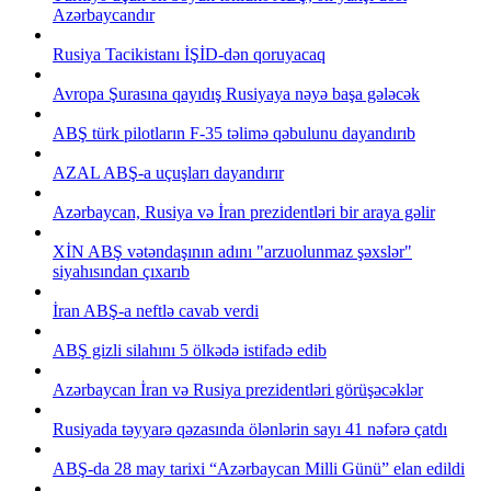
Azərbaycandır
Rusiya Tacikistanı İŞİD-dən qoruyacaq
Avropa Şurasına qayıdış Rusiyaya nəyə başa gələcək
ABŞ türk pilotların F-35 təlimə qəbulunu dayandırıb
AZAL ABŞ-a uçuşları dayandırır
Azərbaycan, Rusiya və İran prezidentləri bir araya gəlir
XİN ABŞ vətəndaşının adını "arzuolunmaz şəxslər"
siyahısından çıxarıb
İran ABŞ-a neftlə cavab verdi
ABŞ gizli silahını 5 ölkədə istifadə edib
Azərbaycan İran və Rusiya prezidentləri görüşəcəklər
Rusiyada təyyarə qəzasında ölənlərin sayı 41 nəfərə çatdı
ABŞ-da 28 may tarixi “Azərbaycan Milli Günü” elan edildi