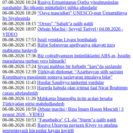
07-08-2026 10:24
Rusiya Ermənistanın Qərbə yönəlməsindən
narahatdır; İki ölkənin müttəfiqliyi şübhə altındadır
06-08-2026 18:20
“Qaya məscidləri” UNESCO-nun Ümumdünya
İrs Siyahısında
06-08-2026 18:15
"Orxus" "Sabah"a qalib gəldi
06-08-2026 18:07
Ərbəin Məclisi | Seyyid Tariyel | 04.08.2026 -
VİDEO
06-08-2026 17:53
İsrail yenidən Livanı bombaladı
06-08-2026 17:45
Rüfət Səfərovun apellyasiya şikayəti üzrə
məhkəmə başlayıb
06-08-2026 17:36
Biz coğrafiyamızın üstünlüklərini ABŞ-ın, İsrailin
maraqlarına qurban verə bilmərik!
06-08-2026 17:24
Siyasi məhbus bir həftədir "kars"da saxlanılır
06-08-2026 12:39
Türkiyəli diplomat: “Azərbaycan sülh sazişini
Konstitusiya məsələsini sonraya saxlayaraq imzalaya bilər”
06-08-2026 11:43
Husilər Səudiyyə tankerini vurdular
06-08-2026 11:33
Hazırda həbsdə olan ictimai fəal Nicat İbrahimin
cəzası ağırlaşdırılıb
06-08-2026 11:26
Məhkəmə İmamoğlu üçün açılan hesaba
Türkiyədən girişi məhdudlaşdırıb
06-08-2026 10:59
Ərbəin məclisi | Binə İmam Həsən Məscidi | 3
avqust 2026 - VİDEO
06-08-2026 10:53
"Fənərbağça" ÇL-də "Şturm"a qalib gəldi
06-08-2026 10:45
Rusiya Ukrayna paytaxtı Kiyev və ətrafına
genişmiqyaslı hücumlar həyata keçirib