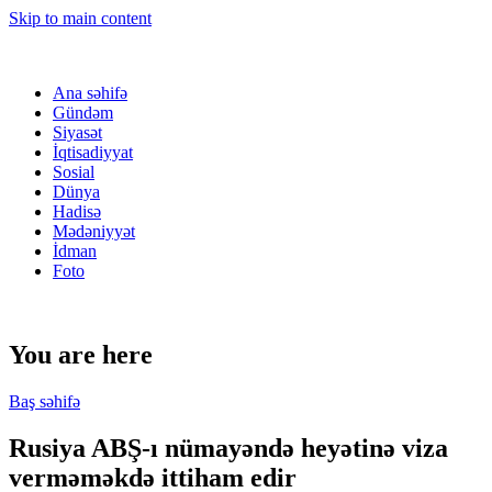
Skip to main content
Ana səhifə
Gündəm
Siyasət
İqtisadiyyat
Sosial
Dünya
Hadisə
Mədəniyyət
İdman
Foto
You are here
Baş səhifə
Rusiya ABŞ-ı nümayəndə heyətinə viza
verməməkdə ittiham edir