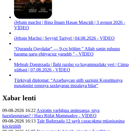
Ərbəin məclisi | Binə İmam Həsən Məscidi | 3 avqust 2026 -
VİDEO
Ərbəin Məclisi | Seyyid Tariyel | 04.08.2026 - VİDEO
“Quranda Qaydalar” — 9-cu bölüm " Allah sənin ruhunu
harama qarşı ehtiyacsız yaradıb " - VİDEO
Mehrab Dəmirzadə | İlahi razılıq və həyatımızdakı yeri | Cümə
xütbəsi | 07.08.2026 - VİDEO
Türkiyəli diplomat: “Azərbaycan sülh sazişini Konstitusiya
məsələsini sonraya saxlayaraq imzalaya bilər”
Xəbər lenti
09-08-2026 16:22
Axirətin varlığına əminsənsə, niyə
hazırlaşmırsan? / Hacı Rüfət Məmmədov - VİDEO
09-08-2026 16:13
Tale Bağırzadə 12 saylı cəzaçəkmə müəsisəsinə
köçürülüb