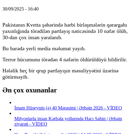
30/09/2025 - 16:40
Pakistanın Kvetta şəhərində hərbi birləşmələrin qərargahı
yaxınlığında törədilən partlayış nəticəsində 10 nəfər ölüb,
30-dan çox insan yaralanıb.
Bu barədə yerli media məlumat yayıb.
Terror hücumunu törədən 4 nəfərin öldürüldüyü bildirilir.
Hələlik heç bir qrup partlayışın məsuliyyətini üzərinə
götürməyib.
Ən çox oxunanlar
İmam Hüseynin (ə) 40 Mərasimi | Ərbəin 2026 - VİDEO
Milyonlarla insan Kərbəla yollarında Hacı Sahin | Ərbəin
ziyarəti - VİDEO