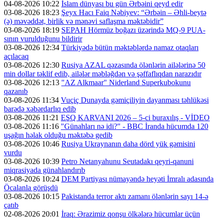
04-08-2026 10:22
İslam dünyası bu gün Ərbəini qeyd edir
03-08-2026 18:23
Şeyx Hacı Faiq Nəbiyev: “Ərbəin – Əhli-beytə
(ə) məvəddət, birlik və mənəvi saflaşma məktəbidir”
03-08-2026 18:19
SEPAH Hörmüz boğazı üzərində MQ-9 PUA-
sının vurulduğunu bildirir
03-08-2026 12:34
Türkiyədə bütün məktəblərdə namaz otaqları
açılacaq
03-08-2026 12:30
Rusiya AZAL qəzasında ölənlərin ailələrinə 50
min dollar təklif edib, ailələr məbləğdən və şəffaflıqdan narazıdır
03-08-2026 12:13
"AZ Alkmaar" Niderland Superkubokunu
qazanıb
03-08-2026 11:34
Vuçiç Dunayda gəmiçiliyin dayanması təhlükəsi
barədə xəbərdarlıq edib
03-08-2026 11:21
EŞQ KARVANI 2026 – 5-ci buraxılış - VİDEO
03-08-2026 11:16
"Günahları nə idi?" - BBC İranda hücumda 120
uşağın həlak olduğu məktəbə gedib
03-08-2026 10:46
Rusiya Ukraynanın daha dörd yük gəmisini
vurdu
03-08-2026 10:39
Petro Netanyahunu Seutadakı qeyri-qanuni
miqrasiyada günahlandırıb
03-08-2026 10:24
DEM Partiyası nümayəndə heyəti İmralı adasında
Öcalanla görüşdü
03-08-2026 10:15
Pakistanda terror aktı zamanı ölənlərin sayı 14-ə
çatıb
02-08-2026 20:01
İraq: Ərazimiz qonşu ölkələrə hücumlar üçün