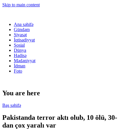
Skip to main content
Ana səhifə
Gündəm
Siyasət
İqtisadiyyat
Sosial
Dünya
Hadisə
Mədəniyyət
İdman
Foto
You are here
Baş səhifə
Pakistanda terror aktı olub, 10 ölü, 30-
dan çox yaralı var