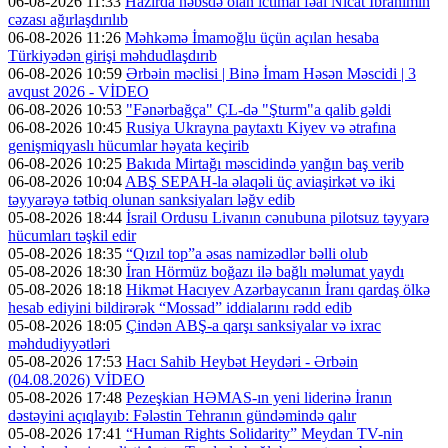
06-08-2026 11:33
Hazırda həbsdə olan ictimai fəal Nicat İbrahimin
cəzası ağırlaşdırılıb
06-08-2026 11:26
Məhkəmə İmamoğlu üçün açılan hesaba
Türkiyədən girişi məhdudlaşdırıb
06-08-2026 10:59
Ərbəin məclisi | Binə İmam Həsən Məscidi | 3
avqust 2026 - VİDEO
06-08-2026 10:53
"Fənərbağça" ÇL-də "Şturm"a qalib gəldi
06-08-2026 10:45
Rusiya Ukrayna paytaxtı Kiyev və ətrafına
genişmiqyaslı hücumlar həyata keçirib
06-08-2026 10:25
Bakıda Mirtağı məscidində yanğın baş verib
06-08-2026 10:04
ABŞ SEPAH-la əlaqəli üç aviaşirkət və iki
təyyarəyə tətbiq olunan sanksiyaları ləğv edib
05-08-2026 18:44
İsrail Ordusu Livanın cənubuna pilotsuz təyyarə
hücumları təşkil edir
05-08-2026 18:35
“Qızıl top”a əsas namizədlər bəlli olub
05-08-2026 18:30
İran Hörmüz boğazı ilə bağlı məlumat yaydı
05-08-2026 18:18
Hikmət Hacıyev Azərbaycanın İranı qardaş ölkə
hesab ediyini bildirərək “Mossad” iddialarını rədd edib
05-08-2026 18:05
Çindən ABŞ-a qarşı sanksiyalar və ixrac
məhdudiyyətləri
05-08-2026 17:53
Hacı Sahib Heybət Heydəri - Ərbəin
(04.08.2026) VİDEO
05-08-2026 17:48
Pezeşkian HƏMAS-ın yeni liderinə İranın
dəstəyini açıqlayıb: Fələstin Tehranın gündəmində qalır
05-08-2026 17:41
“Human Rights Solidarity” Meydan TV-nin