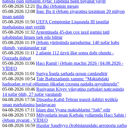
həbsdə olan jurnalisti Aytac Tapdıqla bağlı bəyanat yayıb
05-08-2026 12:21
Bu ilki Ərbəinin mesajı
05-08-2026 12:08
İraq: Bu il Ərbəin ziyarətinə təxminən 20 milyon
insan qatılıb
05-08-2026 11:50
UEFA Çempionlar Liqasında III təsnifat
mərhələsinə start verilib
05-08-2026 11:32
Argentinada 45-dən çox taxıl gəmisi tətil
səbəbindən limanı tərk edə bilmir
05-08-2026 11:19
Ərbəin yürüşündə qarşıdurma: 140 nəfər həbs
olunub, yaralananlar var
05-08-2026 11:11
2 ailənin 112 üzvü illər sonra dəfn olundu -
Qəzzada dəhşət
05-08-2026 11:06
Hacı Ramil | Ərbəin məclisi 2026 | 04.08.2026 -
VİDEO
05-08-2026 11:01
Suriya İraqla sərhədə qoşun cəmləşdirir
05-08-2026 10:54
Tale Bağırzadənin xanımı: “Məktəbdəki
hadisədən əvvəl oğlumun ölkədən çıxışına qadağa qoyulmuşdu”
05-08-2026 10:46
Rusiyanın Kiyev vilayətinə zərbələri nəticəsində
14 nəfər ölüb, 27 nəfər yaralanıb
04-08-2026 17:56
Düşənbə-Kabil-Tehran tranzit dəhlizi tezliklə
sınaq mərhələsinə başlayacaq
04-08-2026 17:11
İslam dini Vyana məktəblərini “fəth” edir
04-08-2026 17:03
Milyonlarla insan Kərbəla yollarında Hacı Sahin |
Ərbəin ziyarəti - VİDEO
04-08-2026 16:59
Husilər Səudiyyə Ərəbistanındakı aeroporta zərbə