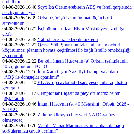
endiriblər
04-08-2026 16:48
Şeyx İsa Qasim ərəblərin ABŞ və İsrail qarşısında
acizliyini qınayıb
04-08-2026 16:39
Ərbəin yürüşü İslam ümməti üçün birlik
simvoludur
04-08-2026 16:25
İşçi hüquqları fəalı Elvin Mustafayev azadlığa
çıxıb
04-08-2026 12:49
Yəhudilər sürətlə İsraili tərk edir
04-08-2026 12:27
Qəzza Sülh Şurasının fələstinlilərin məcburi
köçürülməsi planının həyata keçirilməsi ilə bağlı İsraillə əməkdaşlığı
ifşa olunub
04-08-2026 12:22
Bu gün İmam Hüseynin (ə) Ərbəin (şəhadətinin
40-cı) günüdür - FOTO
04-08-2026 12:16
İran Xarici İşlər Nazirliyi Trampı yalanladı:
"ABŞ ilə danışıqlar aparılmır"
04-08-2026 11:40
FT: Avropa avtomobil sənayesi Çinlə rəqabətdə
geri qalır
04-08-2026 11:17
Çempionlar Liqasında pley-off mərhələsinin
püşkü atıldı
04-08-2026 10:46
İmam Hüseynin (ə) 40 Mərasimi | Ərbəin 2026 -
VİDEO
04-08-2026 10:39
Zalujnı: Ukrayna heç vaxt NATO-ya üzv
olmayacaq
04-08-2026 10:26
Vəkil: "Vüqar Məmmədovun səhhəti ilə bağlı
sorğularımıza cavab verilmir”