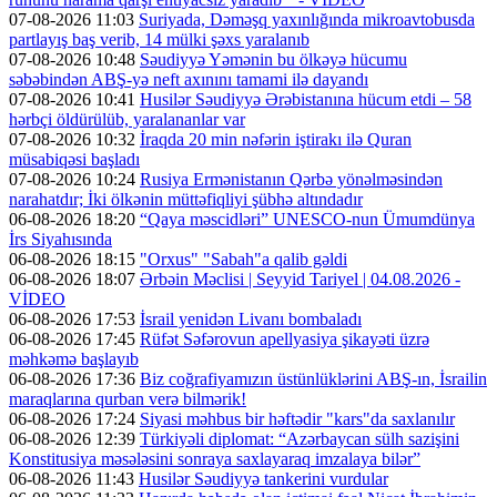
07-08-2026 11:03
Suriyada, Dəməşq yaxınlığında mikroavtobusda
partlayış baş verib, 14 mülki şəxs yaralanıb
07-08-2026 10:48
Səudiyyə Yəmənin bu ölkəyə hücumu
səbəbindən ABŞ-yə neft axınını tamami ilə dayandı
07-08-2026 10:41
Husilər Səudiyyə Ərəbistanına hücum etdi – 58
hərbçi öldürülüb, yaralananlar var
07-08-2026 10:32
İraqda 20 min nəfərin iştirakı ilə Quran
müsabiqəsi başladı
07-08-2026 10:24
Rusiya Ermənistanın Qərbə yönəlməsindən
narahatdır; İki ölkənin müttəfiqliyi şübhə altındadır
06-08-2026 18:20
“Qaya məscidləri” UNESCO-nun Ümumdünya
İrs Siyahısında
06-08-2026 18:15
"Orxus" "Sabah"a qalib gəldi
06-08-2026 18:07
Ərbəin Məclisi | Seyyid Tariyel | 04.08.2026 -
VİDEO
06-08-2026 17:53
İsrail yenidən Livanı bombaladı
06-08-2026 17:45
Rüfət Səfərovun apellyasiya şikayəti üzrə
məhkəmə başlayıb
06-08-2026 17:36
Biz coğrafiyamızın üstünlüklərini ABŞ-ın, İsrailin
maraqlarına qurban verə bilmərik!
06-08-2026 17:24
Siyasi məhbus bir həftədir "kars"da saxlanılır
06-08-2026 12:39
Türkiyəli diplomat: “Azərbaycan sülh sazişini
Konstitusiya məsələsini sonraya saxlayaraq imzalaya bilər”
06-08-2026 11:43
Husilər Səudiyyə tankerini vurdular