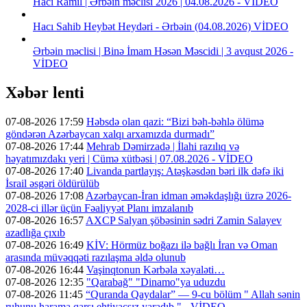
Hacı Ramil | Ərbəin məclisi 2026 | 04.08.2026 - VİDEO
Hacı Sahib Heybət Heydəri - Ərbəin (04.08.2026) VİDEO
Ərbəin məclisi | Binə İmam Həsən Məscidi | 3 avqust 2026 -
VİDEO
Xəbər lenti
07-08-2026 17:59
Həbsdə olan qazi: “Bizi bəh-bəhlə ölümə
göndərən Azərbaycan xalqı arxamızda durmadı”
07-08-2026 17:44
Mehrab Dəmirzadə | İlahi razılıq və
həyatımızdakı yeri | Cümə xütbəsi | 07.08.2026 - VİDEO
07-08-2026 17:40
Livanda partlayış: Atəşkəsdən bəri ilk dəfə iki
İsrail əsgəri öldürülüb
07-08-2026 17:08
Azərbaycan-İran idman əməkdaşlığı üzrə 2026-
2028-ci illər üçün Fəaliyyət Planı imzalanıb
07-08-2026 16:57
AXCP Salyan şöbəsinin sədri Zamin Salayev
azadlığa çıxıb
07-08-2026 16:49
KİV: Hörmüz boğazı ilə bağlı İran və Oman
arasında müvəqqəti razılaşma əldə olunub
07-08-2026 16:44
Vaşinqtonun Kərbəla xəyaləti…
07-08-2026 12:35
"Qarabağ" "Dinamo"ya uduzdu
07-08-2026 11:45
“Quranda Qaydalar” — 9-cu bölüm " Allah sənin
ruhunu harama qarşı ehtiyacsız yaradıb " - VİDEO