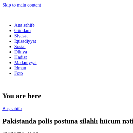
Skip to main content
Ana səhifə
Gündəm
Siyasət
İqtisadiyyat
Sosial
Dünya
Hadisə
Mədəniyyət
İdman
Foto
You are here
Baş səhifə
Pakistanda polis postuna silahlı hücum nəti