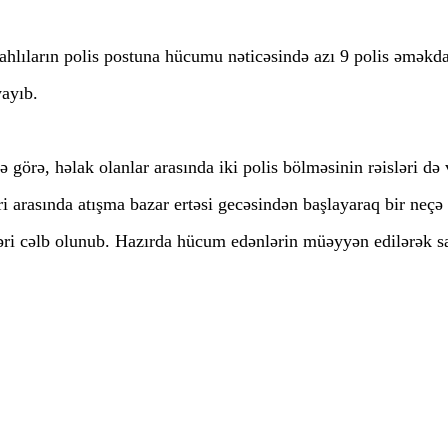
ahlıların polis postuna hücumu nəticəsində azı 9 polis əməkda
ayıb.
görə, həlak olanlar arasında iki polis bölməsinin rəisləri də 
əri arasında atışma bazar ertəsi gecəsindən başlayaraq bir neçə
ri cəlb olunub. Hazırda hücum edənlərin müəyyən edilərək sax