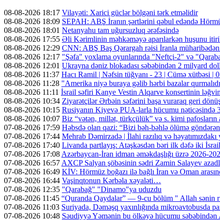
08-08-2026 18:17
Vilayəti: Xarici güclər bölgəni tərk etməlidir
08-08-2026 18:09
SEPAH: ABŞ İranın şərtlərini qəbul edəndə Hörmü
08-08-2026 18:01
Netanyahu tam uğursuzluq ərəfəsində
08-08-2026 17:55
Əli Kərimlinin məhkəməyə aparılarkən huşunu itir
08-08-2026 12:29
CNN: ABŞ Baş Qərargah rəisi İranla müharibədən ç
08-08-2026 12:17
"Şəfa" yoxlama oyunlarında "Neftçi-2" və "Qarabağ
08-08-2026 12:01
Ukrayna dəniz blokadası səbəbindən 2 milyard dolla
08-08-2026 11:37
Hacı Ramil | Nəfsin tüğyanı - 23 | Cümə xütbəsi 
08-08-2026 11:28
"Amerika niyə buraya gəlib hərbi bazalar qurmalıd
08-08-2026 11:11
İsrail səfiri Kanye Vestin Alqarve konsertinin ləğvin
08-08-2026 10:34
Ziyarətçilər Ərbəin səfərini başa vuraraq geri dönü
08-08-2026 10:15
Rusiyanın Kiyevə PUA-larla hücumu nəticəsində 3 n
08-08-2026 10:07
Biz “vətən, millət, türkçülük” və s. kimi pafosların a
07-08-2026 17:59
Həbsdə olan qazi: “Bizi bəh-bəhlə ölümə göndərə
07-08-2026 17:44
Mehrab Dəmirzadə | İlahi razılıq və həyatımızdakı
07-08-2026 17:40
Livanda partlayış: Atəşkəsdən bəri ilk dəfə iki İsrai
07-08-2026 17:08
Azərbaycan-İran idman əməkdaşlığı üzrə 2026-2028-
07-08-2026 16:57
AXCP Salyan şöbəsinin sədri Zamin Salayev azadl
07-08-2026 16:49
KİV: Hörmüz boğazı ilə bağlı İran və Oman arasın
07-08-2026 16:44
Vaşinqtonun Kərbəla xəyaləti…
07-08-2026 12:35
"Qarabağ" "Dinamo"ya uduzdu
07-08-2026 11:45
“Quranda Qaydalar” — 9-cu bölüm " Allah sənin r
07-08-2026 11:03
Suriyada, Dəməşq yaxınlığında mikroavtobusda part
07-08-2026 10:48
Səudiyyə Yəmənin bu ölkəyə hücumu səbəbindən A