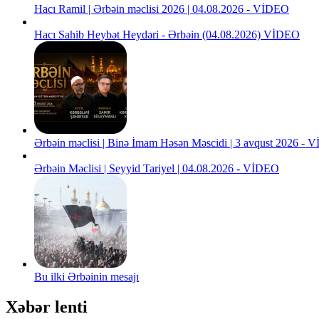
Hacı Ramil | Ərbəin məclisi 2026 | 04.08.2026 - VİDEO
Hacı Sahib Heybət Heydəri - Ərbəin (04.08.2026) VİDEO
Ərbəin məclisi | Binə İmam Həsən Məscidi | 3 avqust 2026 -
Ərbəin Məclisi | Seyyid Tariyel | 04.08.2026 - VİDEO
Bu ilki Ərbəinin mesajı
Xəbər lenti