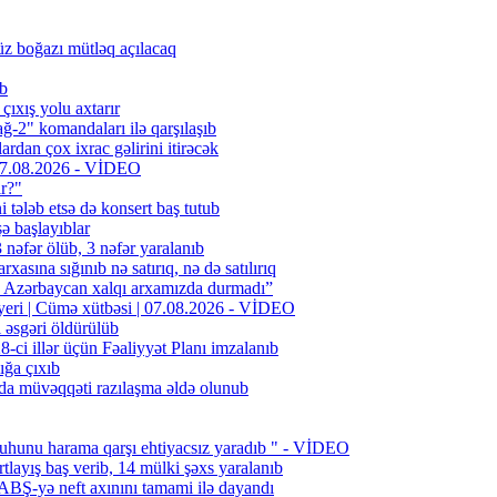
z boğazı mütləq açılacaq
ib
ıxış yolu axtarır
-2" komandaları ilə qarşılaşıb
rdan çox ixrac gəlirini itirəcək
| 07.08.2026 - VİDEO
ır?"
i tələb etsə də konsert baş tutub
şə başlayıblar
əfər ölüb, 3 nəfər yaralanıb
rxasına sığınıb nə satırıq, nə də satılırıq
n Azərbaycan xalqı arxamızda durmadı”
 yeri | Cümə xütbəsi | 07.08.2026 - VİDEO
l əsgəri öldürülüb
ci illər üçün Fəaliyyət Planı imzalanıb
ığa çıxıb
da müvəqqəti razılaşma əldə olunub
uhunu harama qarşı ehtiyacsız yaradıb " - VİDEO
layış baş verib, 14 mülki şəxs yaralanıb
BŞ-yə neft axınını tamami ilə dayandı