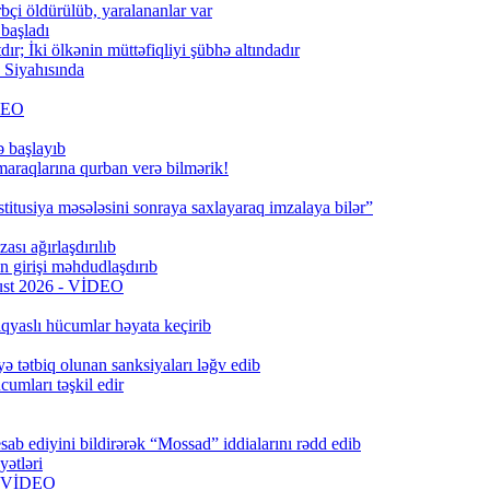
bçi öldürülüb, yaralananlar var
 başladı
; İki ölkənin müttəfiqliyi şübhə altındadır
Siyahısında
İDEO
ə başlayıb
 maraqlarına qurban verə bilmərik!
titusiya məsələsini sonraya saxlayaraq imzalaya bilər”
ası ağırlaşdırılıb
girişi məhdudlaşdırıb
qust 2026 - VİDEO
qyaslı hücumlar həyata keçirib
ə tətbiq olunan sanksiyaları ləğv edib
umları təşkil edir
ab ediyini bildirərək “Mossad” iddialarını rədd edib
ətləri
6) VİDEO