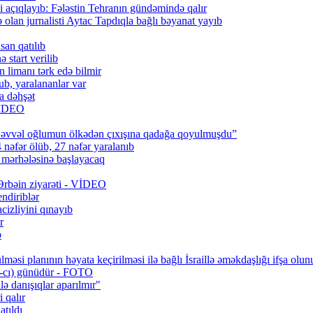
 açıqlayıb: Fələstin Tehranın gündəmində qalır
lan jurnalisti Aytac Tapdıqla bağlı bəyanat yayıb
san qatılıb
 start verilib
n limanı tərk edə bilmir
b, yaralananlar var
a dəhşət
 VİDEO
 əvvəl oğlumun ölkədən çıxışına qadağa qoyulmuşdu”
 nəfər ölüb, 27 nəfər yaralanıb
q mərhələsinə başlayacaq
 Ərbəin ziyarəti - VİDEO
ndiriblər
cizliyini qınayıb
r
b
məsi planının həyata keçirilməsi ilə bağlı İsraillə əməkdaşlığı ifşa olun
0-cı) günüdür - FOTO
lə danışıqlar aparılmır"
 qalır
tıldı