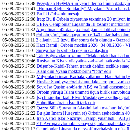
05-08-2026 17:48
Pezeşkian HƏMAS-ın yeni liderinə İranın dəstəyini
05-08-2026 17:41
“Human Rights Solidarity” Meydan TV-nin həbsdə o
05-08-2026 12:21
Bu ilki Ərbəinin mesajı
05-08-2026 12:08
İraq: Bu il Ərbəin ziyarətinə təxminən 20 milyon in
05-08-2026 11:50
UEFA Çempionlar Liqasında III təsnifat mərhələsinə
05-08-2026 11:32
Argentinada 45-dən çox taxıl gəmisi tətil səbəbində
05-08-2026 11:19
Ərbəin yürüşündə qarşıdurma: 140 nəfər həbs olunu
05-08-2026 11:11
2 ailənin 112 üzvü illər sonra dəfn olundu - Qəzzad
05-08-2026 11:06
Hacı Ramil | Ərbəin məclisi 2026 | 04.08.2026 -
05-08-2026 11:01
Suriya İraqla sərhədə qoşun cəmləşdirir
05-08-2026 10:54
Tale Bağırzadənin xanımı: “Məktəbdəki hadisədən
05-08-2026 10:46
Rusiyanın Kiyev vilayətinə zərbələri nəticəsində 14
04-08-2026 17:56
Düşənbə-Kabil-Tehran tranzit dəhlizi tezliklə sına
04-08-2026 17:11
İslam dini Vyana məktəblərini “fəth” edir
04-08-2026 17:03
Milyonlarla insan Kərbəla yollarında Hacı Sahin |
04-08-2026 16:59
Husilər Səudiyyə Ərəbistanındakı aeroporta zərbə e
04-08-2026 16:48
Şeyx İsa Qasim ərəblərin ABŞ və İsrail qarşısında a
04-08-2026 16:39
Ərbəin yürüşü İslam ümməti üçün birlik simvoludu
04-08-2026 16:25
İşçi hüquqları fəalı Elvin Mustafayev azadlığa çıxı
04-08-2026 12:49
Yəhudilər sürətlə İsraili tərk edir
04-08-2026 12:27
Qəzza Sülh Şurasının fələstinlilərin məcburi köçürül
04-08-2026 12:22
Bu gün İmam Hüseynin (ə) Ərbəin (şəhadətinin 4
04-08-2026 12:16
İran Xarici İşlər Nazirliyi Trampı yalanladı: "ABŞ i
04-08-2026 11:40
FT: Avropa avtomobil sənayesi Çinlə rəqabətdə geri
04-08-2026 11:17
Çempionlar Liqasında pley-off mərhələsinin püşkü a