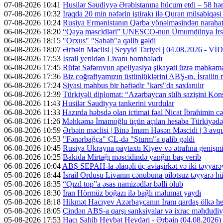
07-08-2026 10:41
Husilər Səudiyyə Ərəbistanına hücum etdi – 58 hər
07-08-2026 10:32
İraqda 20 min nəfərin iştirakı ilə Quran müsabiqəsi
07-08-2026 10:24
Rusiya Ermənistanın Qərbə yönəlməsindən narahatdır
06-08-2026 18:20
“Qaya məscidləri” UNESCO-nun Ümumdünya İrs 
06-08-2026 18:15
"Orxus" "Sabah"a qalib gəldi
06-08-2026 18:07
Ərbəin Məclisi | Seyyid Tariyel | 04.08.2026 - V
06-08-2026 17:53
İsrail yenidən Livanı bombaladı
06-08-2026 17:45
Rüfət Səfərovun apellyasiya şikayəti üzrə məhkəm
06-08-2026 17:36
Biz coğrafiyamızın üstünlüklərini ABŞ-ın, İsrailin
06-08-2026 17:24
Siyasi məhbus bir həftədir "kars"da saxlanılır
06-08-2026 12:39
Türkiyəli diplomat: “Azərbaycan sülh sazişini Kons
06-08-2026 11:43
Husilər Səudiyyə tankerini vurdular
06-08-2026 11:33
Hazırda həbsdə olan ictimai fəal Nicat İbrahimin cəz
06-08-2026 11:26
Məhkəmə İmamoğlu üçün açılan hesaba Türkiyədən 
06-08-2026 10:59
Ərbəin məclisi | Binə İmam Həsən Məscidi | 3 av
06-08-2026 10:53
"Fənərbağça" ÇL-də "Şturm"a qalib gəldi
06-08-2026 10:45
Rusiya Ukrayna paytaxtı Kiyev və ətrafına genişmi
06-08-2026 10:25
Bakıda Mirtağı məscidində yanğın baş verib
06-08-2026 10:04
ABŞ SEPAH-la əlaqəli üç aviaşirkət və iki təyyarəy
05-08-2026 18:44
İsrail Ordusu Livanın cənubuna pilotsuz təyyarə hüc
05-08-2026 18:35
“Qızıl top”a əsas namizədlər bəlli olub
05-08-2026 18:30
İran Hörmüz boğazı ilə bağlı məlumat yaydı
05-08-2026 18:18
Hikmət Hacıyev Azərbaycanın İranı qardaş ölkə hes
05-08-2026 18:05
Çindən ABŞ-a qarşı sanksiyalar və ixrac məhdudiyy
05-08-2026 17:53
Hacı Sahib Heybət Heydəri - Ərbəin (04.08.202