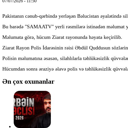
07/07/2026 - 11:50
Pakistanın cənub-qərbində yerləşən Bəlucistan əyalətində sil
Bu barədə "SAMAATV" yerli rəsmilərə istinadən məlumat y
Məlumata görə, hücum Ziarat rayonunda həyata keçirilib.
Ziarat Rayon Polis İdarəsinin rəisi Əbdül Quddusun sözlərinə 
Polisin məlumatına əsasən, silahlılarla təhlükəsizlik qüvvəl
Hücumdan sonra əraziyə əlavə polis və təhlükəsizlik qüvvələ
Ən çox oxunanlar