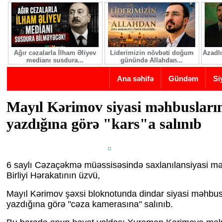
Skip to main content
Ağır cəzalarla İlham Əliyev
Liderimizin növbəti doğum
Azadlı
medianı susdura...
günündə Allahdan...
Ana səhifə
Gündəm
Si
Mayıl Kərimov siyasi məhbusların
yazdığına görə "kars"a salınıb
6 saylı Cəzaçəkmə müəssisəsində saxlanılansiyasi 
Birliyi Hərakatının üzvü,
Mayıl Kərimov şəxsi bloknotunda dindar siyasi məhbusl
yazdığına görə "cəza kamerasına" salınıb.