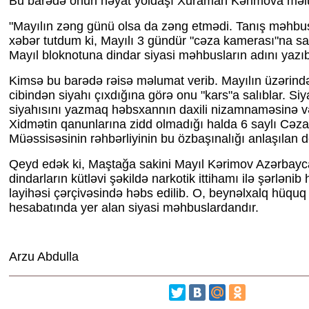
Bu barədə onun həyat yoldaşı Xuraman Kərimova məlu
"Mayılın zəng günü olsa da zəng etmədi. Tanış məhbus
xəbər tutdum ki, Mayılı 3 gündür "cəza kamerası"na sal
Mayıl bloknotuna dindar siyasi məhbusların adını yazıb
Kimsə bu barədə rəisə məlumat verib. Mayılın üzərində
cibindən siyahı çıxdığına görə onu "kars"a salıblar. Si
siyahısını yazmaq həbsxannın daxili nizamnaməsinə v
Xidmətin qanunlarına zidd olmadığı halda 6 saylı Cə
Müəssisəsinin rəhbərliyinin bu özbaşınalığı anlaşılan de
Qeyd edək ki, Maştağa sakini Mayıl Kərimov Azərbayc
dindarların kütləvi şəkildə narkotik ittihamı ilə şərlənib
layihəsi çərçivəsində həbs edilib. O, beynəlxalq hüquq t
hesabatında yer alan siyasi məhbuslardandır.
Arzu Abdulla