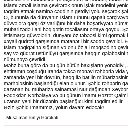
İslamı əməli İslama çevirərək onun işlək modelini yeni
təqdim etmək naminə cəddinin getdiyi yolu seçərək şəh
O, bununla da dünyanın İslam ruhunu qapalı çərçivəy
qüvvələrə qarşı öz varlığını bir daha bəşəriyyətə nümay
mübarizədə İlahi həqiqətin təcəllasını ortaya qoydu. Ş
istismarçı qüvvələrin, dünyanı öz təbəəsi kimi görmək 
xəyali qüdrəti qarşısında mətanətli bir səddə çevrildi. E
İslam həqiqətinə sığınan və onu öz ali məqsədinə çevir
say və qüdrət üstünlüyü qarşısında haqqın qələbəsini 
nümunəyə çevrildi.
Məhz buna görə də bu gün bütün baxışların yönəldiyi, 
ehtiramın coşduğu İranda təkcə mənəvi rəhbərlə vida 
zamanda yeni bir dövrün, haqq ilə batilin mübarizəsini
mərhələsinin başlandığı elan olunur. Şəhid rəhbərin qan
qazanan bu mübarizə salnaməsi Nur dağından Xeybər 
Fədəkdən Kərbəlaya və bu günün imamı Həzrət Qaimin
uzanan yeni bir düzənin başlanğıcı kimi təqdim edilir.
Əziz Şəhid İmamımız, yolun davam edəcək!
- Müsəlman Birliyi Hərəkatı