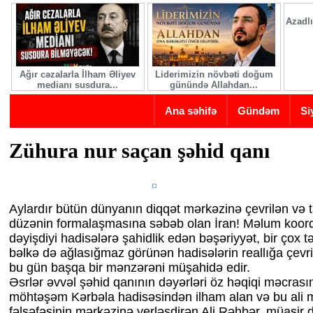
Skip to main content
Azadlı
Ağır cəzalarla İlham Əliyev
Liderimizin növbəti doğum
medianı susdura...
günündə Allahdan...
Ana səhifə
Gündəm
Si
Zühura nur saçan şəhid qanı
Aylardır bütün dünyanın diqqət mərkəzinə çevrilən və 
düzənin formalaşmasına səbəb olan İran! Məlum koord
dəyişdiyi hadisələrə şahidlik edən bəşəriyyət, bir çox t
bəlkə də ağlasığmaz görünən hadisələrin reallığa çevr
bu gün başqa bir mənzərəni müşahidə edir.
Əsrlər əvvəl şəhid qanının dəyərləri öz həqiqi məcrası
möhtəşəm Kərbəla hadisəsindən ilham alan və bu ali 
fəlsəfəsinin mərkəzinə yerləşdirən Ali Rəhbər, müasir