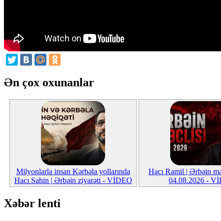
Ən çox oxunanlar
Milyonlarla insan Kərbəla yollarında
Hacı Ramil | Ərbəin mə
Hacı Sahin | Ərbəin ziyarəti - VİDEO
04.08.2026 - V
Xəbər lenti