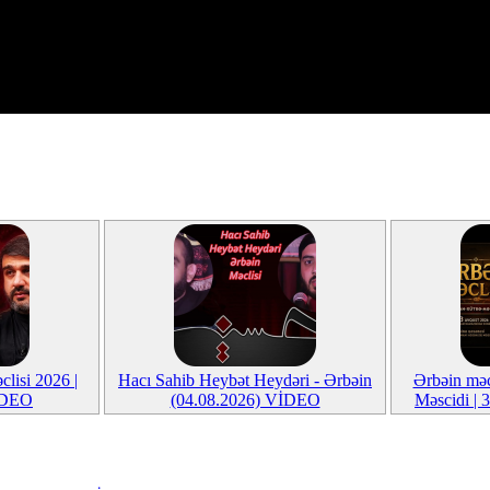
clisi 2026 |
Hacı Sahib Heybət Heydəri - Ərbəin
Ərbəin məc
İDEO
(04.08.2026) VİDEO
Məscidi |