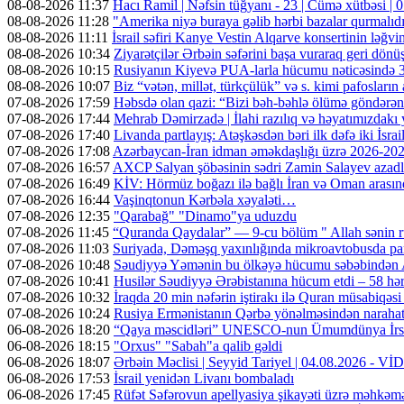
08-08-2026 11:37
Hacı Ramil | Nəfsin tüğyanı - 23 | Cümə xütbəsi 
08-08-2026 11:28
"Amerika niyə buraya gəlib hərbi bazalar qurmalıd
08-08-2026 11:11
İsrail səfiri Kanye Vestin Alqarve konsertinin ləğvin
08-08-2026 10:34
Ziyarətçilər Ərbəin səfərini başa vuraraq geri dönü
08-08-2026 10:15
Rusiyanın Kiyevə PUA-larla hücumu nəticəsində 3 n
08-08-2026 10:07
Biz “vətən, millət, türkçülük” və s. kimi pafosların a
07-08-2026 17:59
Həbsdə olan qazi: “Bizi bəh-bəhlə ölümə göndərə
07-08-2026 17:44
Mehrab Dəmirzadə | İlahi razılıq və həyatımızdakı
07-08-2026 17:40
Livanda partlayış: Atəşkəsdən bəri ilk dəfə iki İsrai
07-08-2026 17:08
Azərbaycan-İran idman əməkdaşlığı üzrə 2026-2028-
07-08-2026 16:57
AXCP Salyan şöbəsinin sədri Zamin Salayev azadl
07-08-2026 16:49
KİV: Hörmüz boğazı ilə bağlı İran və Oman arasın
07-08-2026 16:44
Vaşinqtonun Kərbəla xəyaləti…
07-08-2026 12:35
"Qarabağ" "Dinamo"ya uduzdu
07-08-2026 11:45
“Quranda Qaydalar” — 9-cu bölüm " Allah sənin r
07-08-2026 11:03
Suriyada, Dəməşq yaxınlığında mikroavtobusda part
07-08-2026 10:48
Səudiyyə Yəmənin bu ölkəyə hücumu səbəbindən A
07-08-2026 10:41
Husilər Səudiyyə Ərəbistanına hücum etdi – 58 hər
07-08-2026 10:32
İraqda 20 min nəfərin iştirakı ilə Quran müsabiqəsi
07-08-2026 10:24
Rusiya Ermənistanın Qərbə yönəlməsindən narahatdır
06-08-2026 18:20
“Qaya məscidləri” UNESCO-nun Ümumdünya İrs 
06-08-2026 18:15
"Orxus" "Sabah"a qalib gəldi
06-08-2026 18:07
Ərbəin Məclisi | Seyyid Tariyel | 04.08.2026 - V
06-08-2026 17:53
İsrail yenidən Livanı bombaladı
06-08-2026 17:45
Rüfət Səfərovun apellyasiya şikayəti üzrə məhkəm