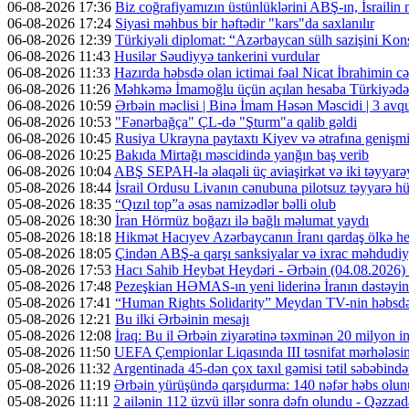
06-08-2026 17:36
Biz coğrafiyamızın üstünlüklərini ABŞ-ın, İsrailin
06-08-2026 17:24
Siyasi məhbus bir həftədir "kars"da saxlanılır
06-08-2026 12:39
Türkiyəli diplomat: “Azərbaycan sülh sazişini Kons
06-08-2026 11:43
Husilər Səudiyyə tankerini vurdular
06-08-2026 11:33
Hazırda həbsdə olan ictimai fəal Nicat İbrahimin cəz
06-08-2026 11:26
Məhkəmə İmamoğlu üçün açılan hesaba Türkiyədən 
06-08-2026 10:59
Ərbəin məclisi | Binə İmam Həsən Məscidi | 3 av
06-08-2026 10:53
"Fənərbağça" ÇL-də "Şturm"a qalib gəldi
06-08-2026 10:45
Rusiya Ukrayna paytaxtı Kiyev və ətrafına genişmi
06-08-2026 10:25
Bakıda Mirtağı məscidində yanğın baş verib
06-08-2026 10:04
ABŞ SEPAH-la əlaqəli üç aviaşirkət və iki təyyarəy
05-08-2026 18:44
İsrail Ordusu Livanın cənubuna pilotsuz təyyarə hüc
05-08-2026 18:35
“Qızıl top”a əsas namizədlər bəlli olub
05-08-2026 18:30
İran Hörmüz boğazı ilə bağlı məlumat yaydı
05-08-2026 18:18
Hikmət Hacıyev Azərbaycanın İranı qardaş ölkə hes
05-08-2026 18:05
Çindən ABŞ-a qarşı sanksiyalar və ixrac məhdudiyy
05-08-2026 17:53
Hacı Sahib Heybət Heydəri - Ərbəin (04.08.202
05-08-2026 17:48
Pezeşkian HƏMAS-ın yeni liderinə İranın dəstəyini
05-08-2026 17:41
“Human Rights Solidarity” Meydan TV-nin həbsdə o
05-08-2026 12:21
Bu ilki Ərbəinin mesajı
05-08-2026 12:08
İraq: Bu il Ərbəin ziyarətinə təxminən 20 milyon in
05-08-2026 11:50
UEFA Çempionlar Liqasında III təsnifat mərhələsinə
05-08-2026 11:32
Argentinada 45-dən çox taxıl gəmisi tətil səbəbində
05-08-2026 11:19
Ərbəin yürüşündə qarşıdurma: 140 nəfər həbs olunu
05-08-2026 11:11
2 ailənin 112 üzvü illər sonra dəfn olundu - Qəzzad