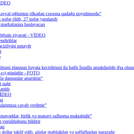
 VİDEO
 əvvəl oğlumun ölkədən çıxışına qadağa qoyulmuşdu”
 nəfər ölüb, 27 nəfər yaralanıb
q mərhələsinə başlayacaq
 Ərbəin ziyarəti - VİDEO
ndiriblər
cizliyini qınayıb
r
b
məsi planının həyata keçirilməsi ilə bağlı İsraillə əməkdaşlığı ifşa olun
0-cı) günüdür - FOTO
lə danışıqlar aparılmır"
 qalır
tıldı
 VİDEO
aq
larımıza cavab verilmir”
məvəddət, birlik və mənəvi saflaşma məktəbidir”
urulduğunu bildirir
caq
ollar təklif edib, ailələr məbləğdən və şəffaflıqdan narazıdır