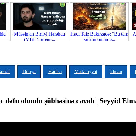
hid
Müsəlman Birliyi Hərəkatı
Hacı Tale Bağırzadə: “Bu tam
A
(MBH) ruhani...
küfrün önündə...
Sosial
Dünya
Hadisə
Mədəniyyət
İdman
ec dəfn olundu şübhəsinə cavab | Seyyid E