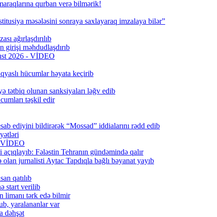
 maraqlarına qurban verə bilmərik!
titusiya məsələsini sonraya saxlayaraq imzalaya bilər”
ası ağırlaşdırılıb
girişi məhdudlaşdırıb
qust 2026 - VİDEO
qyaslı hücumlar həyata keçirib
ə tətbiq olunan sanksiyaları ləğv edib
umları təşkil edir
ab ediyini bildirərək “Mossad” iddialarını rədd edib
ətləri
6) VİDEO
 açıqlayıb: Fələstin Tehranın gündəmində qalır
lan jurnalisti Aytac Tapdıqla bağlı bəyanat yayıb
san qatılıb
 start verilib
n limanı tərk edə bilmir
b, yaralananlar var
a dəhşət