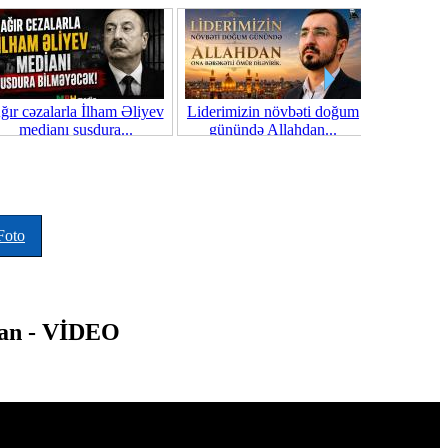
ğır cəzalarla İlham Əliyev
Liderimizin növbəti doğum
medianı susdura...
günündə Allahdan...
Foto
lman - VİDEO