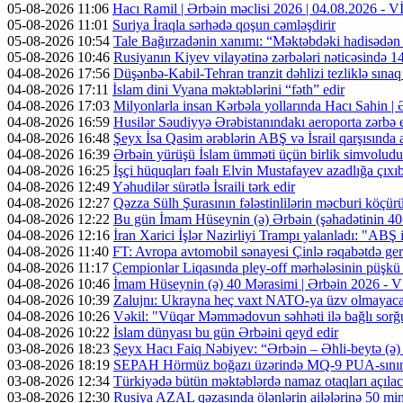
05-08-2026 11:06
Hacı Ramil | Ərbəin məclisi 2026 | 04.08.2026 -
05-08-2026 11:01
Suriya İraqla sərhədə qoşun cəmləşdirir
05-08-2026 10:54
Tale Bağırzadənin xanımı: “Məktəbdəki hadisədən
05-08-2026 10:46
Rusiyanın Kiyev vilayətinə zərbələri nəticəsində 14
04-08-2026 17:56
Düşənbə-Kabil-Tehran tranzit dəhlizi tezliklə sına
04-08-2026 17:11
İslam dini Vyana məktəblərini “fəth” edir
04-08-2026 17:03
Milyonlarla insan Kərbəla yollarında Hacı Sahin |
04-08-2026 16:59
Husilər Səudiyyə Ərəbistanındakı aeroporta zərbə e
04-08-2026 16:48
Şeyx İsa Qasim ərəblərin ABŞ və İsrail qarşısında a
04-08-2026 16:39
Ərbəin yürüşü İslam ümməti üçün birlik simvoludu
04-08-2026 16:25
İşçi hüquqları fəalı Elvin Mustafayev azadlığa çıxı
04-08-2026 12:49
Yəhudilər sürətlə İsraili tərk edir
04-08-2026 12:27
Qəzza Sülh Şurasının fələstinlilərin məcburi köçürül
04-08-2026 12:22
Bu gün İmam Hüseynin (ə) Ərbəin (şəhadətinin 4
04-08-2026 12:16
İran Xarici İşlər Nazirliyi Trampı yalanladı: "ABŞ i
04-08-2026 11:40
FT: Avropa avtomobil sənayesi Çinlə rəqabətdə geri
04-08-2026 11:17
Çempionlar Liqasında pley-off mərhələsinin püşkü a
04-08-2026 10:46
İmam Hüseynin (ə) 40 Mərasimi | Ərbəin 2026 -
04-08-2026 10:39
Zalujnı: Ukrayna heç vaxt NATO-ya üzv olmayac
04-08-2026 10:26
Vəkil: "Vüqar Məmmədovun səhhəti ilə bağlı sorğu
04-08-2026 10:22
İslam dünyası bu gün Ərbəini qeyd edir
03-08-2026 18:23
Şeyx Hacı Faiq Nəbiyev: “Ərbəin – Əhli-beytə (ə) 
03-08-2026 18:19
SEPAH Hörmüz boğazı üzərində MQ-9 PUA-sının v
03-08-2026 12:34
Türkiyədə bütün məktəblərdə namaz otaqları açıla
03-08-2026 12:30
Rusiya AZAL qəzasında ölənlərin ailələrinə 50 min d