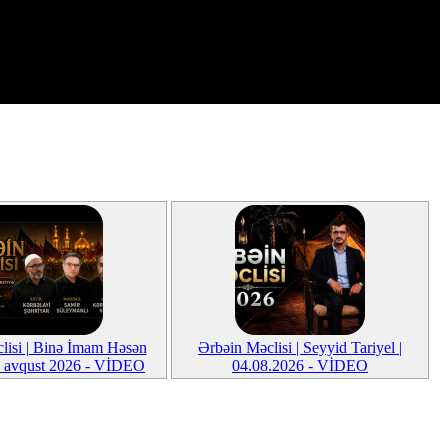
lisi | Binə İmam Həsən
Ərbəin Məclisi | Seyyid Tariyel |
 3 avqust 2026 - VİDEO
04.08.2026 - VİDEO