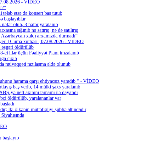
| 07.08.2026 - VİDEO
ır?"
i tələb etsə də konsert baş tutub
şə başlayıblar
əfər ölüb, 3 nəfər yaralanıb
rxasına sığınıb nə satırıq, nə də satılırıq
n Azərbaycan xalqı arxamızda durmadı”
 yeri | Cümə xütbəsi | 07.08.2026 - VİDEO
l əsgəri öldürülüb
ci illər üçün Fəaliyyət Planı imzalanıb
ığa çıxıb
da müvəqqəti razılaşma əldə olunub
uhunu harama qarşı ehtiyacsız yaradıb " - VİDEO
layış baş verib, 14 mülki şəxs yaralanıb
BŞ-yə neft axınını tamami ilə dayandı
bçi öldürülüb, yaralananlar var
 başladı
; İki ölkənin müttəfiqliyi şübhə altındadır
Siyahısında
İDEO
ə başlayıb