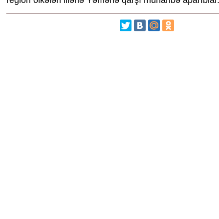
region ölkələri illərlə Yəmənə qarşı müharibə aparıblar