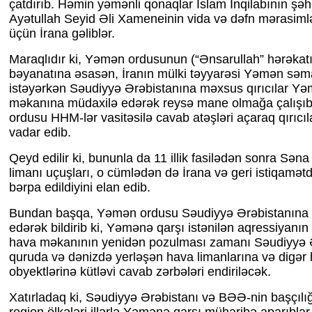
çatdırıb. Həmin yəmənli qonaqlar İslam İnqilabının şəhid
Ayətullah Seyid Əli Xameneinin vida və dəfn mərasimlə
üçün İrana gəliblər.
Maraqlıdır ki, Yəmən ordusunun (“Ənsarullah” hərəkatı,
bəyanatına əsasən, İranın mülki təyyarəsi Yəmən səm
istəyərkən Səudiyyə Ərəbistanına məxsus qırıcılar Y
məkanına müdaxilə edərək reysə mane olmağa çalışı
ordusu HHM-lər vasitəsilə cavab atəşləri açaraq qırıcıl
vadar edib.
Qeyd edilir ki, bununla da 11 illik fasilədən sonra Sən
limanı uçuşları, o cümlədən də İrana və geri istiqamət
bərpa edildiyini elan edib.
Bundan başqa, Yəmən ordusu Səudiyyə Ərəbistanına 
edərək bildirib ki, Yəmənə qarşı istənilən aqressiyanın
hava məkanının yenidən pozulması zamanı Səudiyyə Ə
quruda və dənizdə yerləşən hava limanlarına və digə
obyektlərinə kütləvi cavab zərbələri endiriləcək.
Xatırladaq ki, Səudiyyə Ərəbistanı və BƏƏ-nin başçılığı 