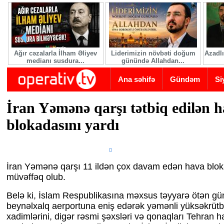
Skip to main content
Ağır cəzalarla İlham Əliyev
Liderimizin növbəti doğum
Azadlı
medianı susdura...
günündə Allahdan...
Ana səhifə
Gündəm
Si
İran Yəmənə qarşı tətbiq edilən 
blokadasını yardı
İran Yəmənə qarşı 11 ildən çox davam edən hava blo
müvəffəq olub.
Belə ki, İslam Respublikasına məxsus təyyarə ötən g
beynəlxalq aerportuna eniş edərək yəmənli yüksəkrütbə
xadimlərini, digər rəsmi şəxsləri və qonaqları Tehran 