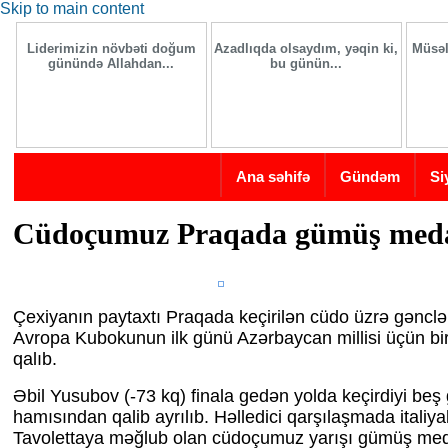
Skip to main content
Liderimizin növbəti doğum
Azadlıqda olsaydım, yəqin ki,
Müsəl
günündə Allahdan...
bu günün...
Ana səhifə
Gündəm
Si
Cüdoçumuz Praqada gümüş meda
Çexiyanın paytaxtı Praqada keçirilən cüdo üzrə gənclə
Avropa Kubokunun ilk günü Azərbaycan millisi üçün bi
qalıb.
Əbil Yusubov (-73 kq) finala gedən yolda keçirdiyi beş
hamısından qalib ayrılıb. Həlledici qarşılaşmada italiya
Tavolettaya məğlub olan cüdoçumuz yarışı gümüş med