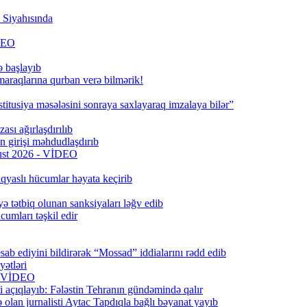
Siyahısında
İDEO
ə başlayıb
 maraqlarına qurban verə bilmərik!
titusiya məsələsini sonraya saxlayaraq imzalaya bilər”
ası ağırlaşdırılıb
girişi məhdudlaşdırıb
qust 2026 - VİDEO
qyaslı hücumlar həyata keçirib
ə tətbiq olunan sanksiyaları ləğv edib
umları təşkil edir
ab ediyini bildirərək “Mossad” iddialarını rədd edib
ətləri
6) VİDEO
 açıqlayıb: Fələstin Tehranın gündəmində qalır
lan jurnalisti Aytac Tapdıqla bağlı bəyanat yayıb