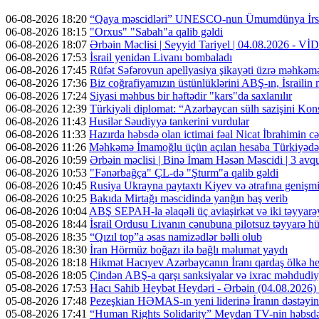
06-08-2026 18:20
“Qaya məscidləri” UNESCO-nun Ümumdünya İrs 
06-08-2026 18:15
"Orxus" "Sabah"a qalib gəldi
06-08-2026 18:07
Ərbəin Məclisi | Seyyid Tariyel | 04.08.2026 - V
06-08-2026 17:53
İsrail yenidən Livanı bombaladı
06-08-2026 17:45
Rüfət Səfərovun apellyasiya şikayəti üzrə məhkəm
06-08-2026 17:36
Biz coğrafiyamızın üstünlüklərini ABŞ-ın, İsrailin
06-08-2026 17:24
Siyasi məhbus bir həftədir "kars"da saxlanılır
06-08-2026 12:39
Türkiyəli diplomat: “Azərbaycan sülh sazişini Kons
06-08-2026 11:43
Husilər Səudiyyə tankerini vurdular
06-08-2026 11:33
Hazırda həbsdə olan ictimai fəal Nicat İbrahimin cəz
06-08-2026 11:26
Məhkəmə İmamoğlu üçün açılan hesaba Türkiyədən 
06-08-2026 10:59
Ərbəin məclisi | Binə İmam Həsən Məscidi | 3 av
06-08-2026 10:53
"Fənərbağça" ÇL-də "Şturm"a qalib gəldi
06-08-2026 10:45
Rusiya Ukrayna paytaxtı Kiyev və ətrafına genişmi
06-08-2026 10:25
Bakıda Mirtağı məscidində yanğın baş verib
06-08-2026 10:04
ABŞ SEPAH-la əlaqəli üç aviaşirkət və iki təyyarəy
05-08-2026 18:44
İsrail Ordusu Livanın cənubuna pilotsuz təyyarə hüc
05-08-2026 18:35
“Qızıl top”a əsas namizədlər bəlli olub
05-08-2026 18:30
İran Hörmüz boğazı ilə bağlı məlumat yaydı
05-08-2026 18:18
Hikmət Hacıyev Azərbaycanın İranı qardaş ölkə hes
05-08-2026 18:05
Çindən ABŞ-a qarşı sanksiyalar və ixrac məhdudiyy
05-08-2026 17:53
Hacı Sahib Heybət Heydəri - Ərbəin (04.08.202
05-08-2026 17:48
Pezeşkian HƏMAS-ın yeni liderinə İranın dəstəyini
05-08-2026 17:41
“Human Rights Solidarity” Meydan TV-nin həbsdə o