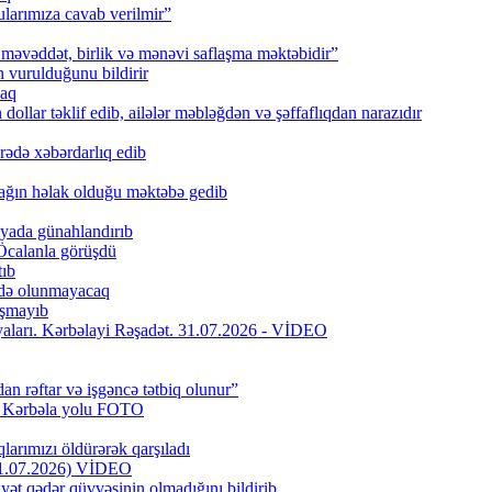
larımıza cavab verilmir”
məvəddət, birlik və mənəvi saflaşma məktəbidir”
urulduğunu bildirir
caq
ollar təklif edib, ailələr məbləğdən və şəffaflıqdan narazıdır
rədə xəbərdarlıq edib
ağın həlak olduğu məktəbə gedib
iyada günahlandırıb
Öcalanla görüşdü
tıb
fadə olunmayacaq
aşmayıb
riyaları. Kərbəlayi Rəşadət. 31.07.2026 - VİDEO
dan rəftar və işgəncə tətbiq olunur”
f Kərbəla yolu FOTO
larımızı öldürərək qarşıladı
(31.07.2026) VİDEO
yət qədər qüvvəsinin olmadığını bildirib