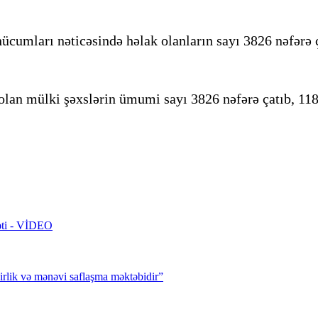
hücumları nəticəsində həlak olanların sayı 3826 nəfərə 
olan mülki şəxslərin ümumi sayı 3826 nəfərə çatıb, 1185
rəti - VİDEO
irlik və mənəvi saflaşma məktəbidir”