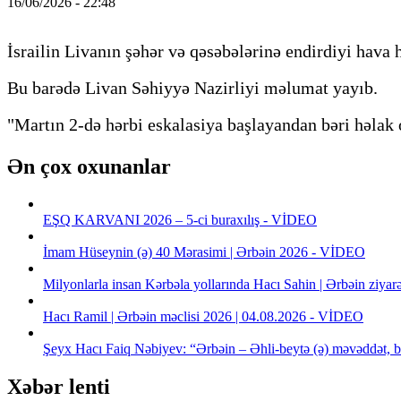
16/06/2026 - 22:48
İsrailin Livanın şəhər və qəsəbələrinə endirdiyi hava 
Bu barədə Livan Səhiyyə Nazirliyi məlumat yayıb.
"Martın 2-də hərbi eskalasiya başlayandan bəri həlak 
Ən çox oxunanlar
EŞQ KARVANI 2026 – 5-ci buraxılış - VİDEO
İmam Hüseynin (ə) 40 Mərasimi | Ərbəin 2026 - VİDEO
Milyonlarla insan Kərbəla yollarında Hacı Sahin | Ərbəin ziya
Hacı Ramil | Ərbəin məclisi 2026 | 04.08.2026 - VİDEO
Şeyx Hacı Faiq Nəbiyev: “Ərbəin – Əhli-beytə (ə) məvəddət, b
Xəbər lenti