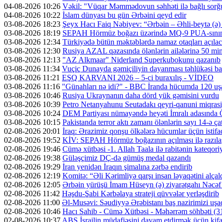
04-08-2026 10:26
Vəkil: "Vüqar Məmmədovun səhhəti ilə bağlı sorğu
04-08-2026 10:22
İslam dünyası bu gün Ərbəini qeyd edir
03-08-2026 18:23
Şeyx Hacı Faiq Nəbiyev: “Ərbəin – Əhli-beytə (ə) 
03-08-2026 18:19
SEPAH Hörmüz boğazı üzərində MQ-9 PUA-sının v
03-08-2026 12:34
Türkiyədə bütün məktəblərdə namaz otaqları açıla
03-08-2026 12:30
Rusiya AZAL qəzasında ölənlərin ailələrinə 50 min d
03-08-2026 12:13
"AZ Alkmaar" Niderland Superkubokunu qazanıb
03-08-2026 11:34
Vuçiç Dunayda gəmiçiliyin dayanması təhlükəsi ba
03-08-2026 11:21
EŞQ KARVANI 2026 – 5-ci buraxılış - VİDEO
03-08-2026 11:16
"Günahları nə idi?" - BBC İranda hücumda 120 uş
03-08-2026 10:46
Rusiya Ukraynanın daha dörd yük gəmisini vurdu
03-08-2026 10:39
Petro Netanyahunu Seutadakı qeyri-qanuni miqras
03-08-2026 10:24
DEM Partiyası nümayəndə heyəti İmralı adasında 
03-08-2026 10:15
Pakistanda terror aktı zamanı ölənlərin sayı 14-ə ça
02-08-2026 20:01
İraq: Ərazimiz qonşu ölkələrə hücumlar üçün isti
02-08-2026 19:52
KİV: SEPAH Hörmüz boğazının açılması ilə razıl
02-08-2026 19:46
Cümə xütbəsi -1. Allah Taala ilə rabitənin kateqo
02-08-2026 19:38
Güləşçimiz DÇ-də gümüş medal qazandı
02-08-2026 19:29
İran yenidən İraqın şimalına zərbə endirib
02-08-2026 12:19
Komitə: “Əli Kərimliyə qarşı insan ləyaqətini alçal
02-08-2026 12:05
Ərbəin yürüşü İmam Hüseyn (ə) ziyarətgahı Nəcə
02-08-2026 11:42
Həşdu-Şabi Kərbəlaya strateji qüvvələr yerləşdirib
02-08-2026 11:00
Əl-Musəvi: Səudiyyə Ərəbistanı baş nazirimizi uşaq
02-08-2026 10:46
Hacı Sahib - Cümə Xütbəsi - Məhərrəm söhbəti 
02-08-2026 10:37
ABŞ İsrailin müdafiəsini davam etdirmək üçün kifa