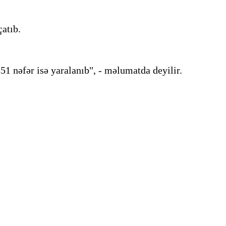
çatıb.
1 nəfər isə yaralanıb", - məlumatda deyilir.