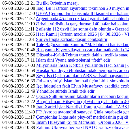
05-08-2026 12:21
Bu ilki Ərbəinin mesajı
05-08-2026 12:08
İraq: Bu il Ərbəin ziyarətinə təxminən 20 milyon in
05-08-2026 11:50
UEFA Çempionlar Liqasında III təsnifat mərhələsinə
05-08-2026 11:32
Argentinada 45-dən çox taxıl gəmisi tətil səbəbində
05-08-2026 11:19
Ərbəin yürüşündə qarşıdurma: 140 nəfər həbs olunu
05-08-2026 11:11
2 ailənin 112 üzvü illər sonra dəfn olundu - Qəzzad
05-08-2026 11:06
Hacı Ramil | Ərbəin məclisi 2026 | 04.08.2026 -
05-08-2026 11:01
Suriya İraqla sərhədə qoşun cəmləşdirir
05-08-2026 10:54
Tale Bağırzadənin xanımı: “Məktəbdəki hadisədən
05-08-2026 10:46
Rusiyanın Kiyev vilayətinə zərbələri nəticəsində 14
04-08-2026 17:56
Düşənbə-Kabil-Tehran tranzit dəhlizi tezliklə sına
04-08-2026 17:11
İslam dini Vyana məktəblərini “fəth” edir
04-08-2026 17:03
Milyonlarla insan Kərbəla yollarında Hacı Sahin |
04-08-2026 16:59
Husilər Səudiyyə Ərəbistanındakı aeroporta zərbə e
04-08-2026 16:48
Şeyx İsa Qasim ərəblərin ABŞ və İsrail qarşısında a
04-08-2026 16:39
Ərbəin yürüşü İslam ümməti üçün birlik simvoludu
04-08-2026 16:25
İşçi hüquqları fəalı Elvin Mustafayev azadlığa çıxı
04-08-2026 12:49
Yəhudilər sürətlə İsraili tərk edir
04-08-2026 12:27
Qəzza Sülh Şurasının fələstinlilərin məcburi köçürül
04-08-2026 12:22
Bu gün İmam Hüseynin (ə) Ərbəin (şəhadətinin 4
04-08-2026 12:16
İran Xarici İşlər Nazirliyi Trampı yalanladı: "ABŞ i
04-08-2026 11:40
FT: Avropa avtomobil sənayesi Çinlə rəqabətdə geri
04-08-2026 11:17
Çempionlar Liqasında pley-off mərhələsinin püşkü a
04-08-2026 10:46
İmam Hüseynin (ə) 40 Mərasimi | Ərbəin 2026 -
04-08-2026 10:39
Zalujnı: Ukrayna heç vaxt NATO-ya üzv olmayac