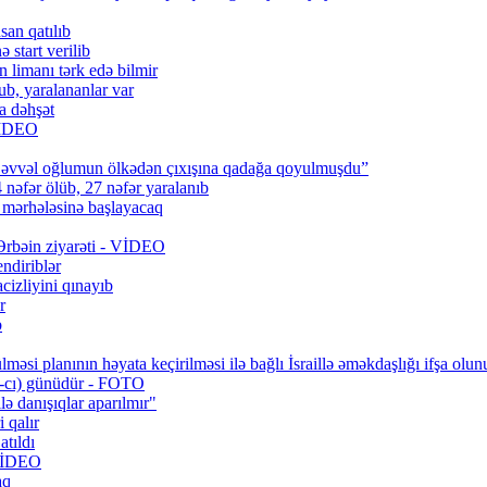
san qatılıb
 start verilib
n limanı tərk edə bilmir
b, yaralananlar var
a dəhşət
 VİDEO
 əvvəl oğlumun ölkədən çıxışına qadağa qoyulmuşdu”
 nəfər ölüb, 27 nəfər yaralanıb
q mərhələsinə başlayacaq
 Ərbəin ziyarəti - VİDEO
ndiriblər
cizliyini qınayıb
r
b
məsi planının həyata keçirilməsi ilə bağlı İsraillə əməkdaşlığı ifşa olun
0-cı) günüdür - FOTO
lə danışıqlar aparılmır"
 qalır
tıldı
 VİDEO
aq