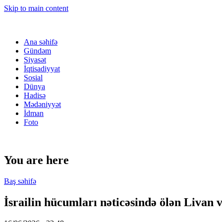
Skip to main content
Ana səhifə
Gündəm
Siyasət
İqtisadiyyat
Sosial
Dünya
Hadisə
Mədəniyyət
İdman
Foto
You are here
Baş səhifə
İsrailin hücumları nəticəsində ölən Livan v