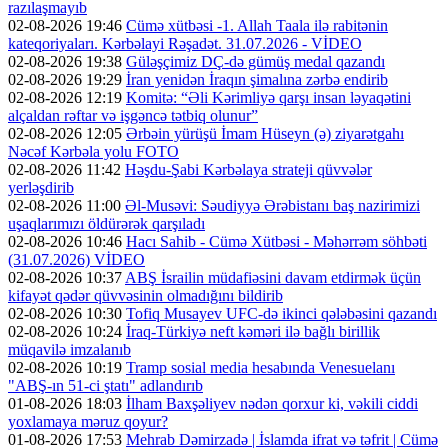
razılaşmayıb
02-08-2026 19:46
Cümə xütbəsi -1. Allah Taala ilə rabitənin
kateqoriyaları. Kərbəlayi Rəşadət. 31.07.2026 - VİDEO
02-08-2026 19:38
Güləşçimiz DÇ-də gümüş medal qazandı
02-08-2026 19:29
İran yenidən İraqın şimalına zərbə endirib
02-08-2026 12:19
Komitə: “Əli Kərimliyə qarşı insan ləyaqətini
alçaldan rəftar və işgəncə tətbiq olunur”
02-08-2026 12:05
Ərbəin yürüşü İmam Hüseyn (ə) ziyarətgahı
Nəcəf Kərbəla yolu FOTO
02-08-2026 11:42
Həşdu-Şabi Kərbəlaya strateji qüvvələr
yerləşdirib
02-08-2026 11:00
Əl-Musəvi: Səudiyyə Ərəbistanı baş nazirimizi
uşaqlarımızı öldürərək qarşıladı
02-08-2026 10:46
Hacı Sahib - Cümə Xütbəsi - Məhərrəm söhbəti
(31.07.2026) VİDEO
02-08-2026 10:37
ABŞ İsrailin müdafiəsini davam etdirmək üçün
kifayət qədər qüvvəsinin olmadığını bildirib
02-08-2026 10:30
Tofiq Musayev UFC-də ikinci qələbəsini qazandı
02-08-2026 10:24
İraq-Türkiyə neft kəməri ilə bağlı birillik
müqavilə imzalanıb
02-08-2026 10:19
Tramp sosial media hesabında Venesuelanı
"ABŞ-ın 51-ci ştatı" adlandırıb
01-08-2026 18:03
İlham Baxşəliyev nədən qorxur ki, vəkili ciddi
yoxlamaya məruz qoyur?
01-08-2026 17:53
Mehrab Dəmirzadə | İslamda ifrat və təfrit | Cümə