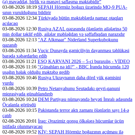
(ə) məvəddət, birlik və mənəvi saflaşma məktəbidir”
03-08-2026 18:19
SEPAH Hörmüz boğazı üzərində MQ-9 PUA-
sının vurulduğunu bildirir
03-08-2026 12:34
Türkiyədə bütün məktəblərdə namaz otaqları
açılacaq
03-08-2026 12:30
Rusiya AZAL qəzasında ölənlərin ailələrinə 50
min dollar təklif edib, ailələr məbləğdən və şəffaflıqdan narazıdır
03-08-2026 12:13
"AZ Alkmaar" Niderland Superkubokunu
qazanıb
03-08-2026 11:34
Vuçiç Dunayda gəmiçiliyin dayanması təhlükəsi
barədə xəbərdarlıq edib
03-08-2026 11:21
EŞQ KARVANI 2026 – 5-ci buraxılış - VİDEO
03-08-2026 11:16
"Günahları nə idi?" - BBC İranda hücumda 120
uşağın həlak olduğu məktəbə gedib
03-08-2026 10:46
Rusiya Ukraynanın daha dörd yük gəmisini
vurdu
03-08-2026 10:39
Petro Netanyahunu Seutadakı qeyri-qanuni
miqrasiyada günahlandırıb
03-08-2026 10:24
DEM Partiyası nümayəndə heyəti İmralı adasında
Öcalanla görüşdü
03-08-2026 10:15
Pakistanda terror aktı zamanı ölənlərin sayı 14-ə
çatıb
02-08-2026 20:01
İraq: Ərazimiz qonşu ölkələrə hücumlar üçün
istifadə olunmayacaq
02-08-2026 19:52
KİV: SEPAH Hörmüz boğazının açılması ilə