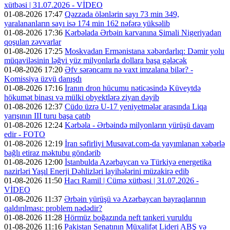
xütbəsi | 31.07.2026 - VİDEO
01-08-2026 17:47
Qəzzada ölənlərin sayı 73 min 349,
yaralananların sayı isə 174 min 162 nəfərə yüksəlib
01-08-2026 17:36
Kərbəlada Ərbəin karvanına Şimali Nigeriyadan
qoşulan zəvvarlar
01-08-2026 17:25
Moskvadan Ermənistana xəbərdarlıq: Dəmir yolu
müqaviləsinin ləğvi yüz milyonlarla dollara başa gələcək
01-08-2026 17:20
Əfv sərəncamı nə vaxt imzalana bilər? -
Komissiya üzvü danışdı
01-08-2026 17:16
İranın dron hücumu nəticəsində Küveytdə
hökumət binası və mülki obyektlərə ziyan dəyib
01-08-2026 12:37
Cüdo üzrə U-17 yeniyetmələr arasında Liqa
yarışının III turu başa çatıb
01-08-2026 12:24
Kərbəla - Ərbəində milyonların yürüşü davam
edir - FOTO
01-08-2026 12:19
İran səfirliyi Musavat.com-da yayımlanan xəbərlə
bağlı etiraz məktubu göndərib
01-08-2026 12:00
İstanbulda Azərbaycan və Türkiyə energetika
nazirləri Yaşıl Enerji Dəhlizləri layihələrini müzakirə edib
01-08-2026 11:50
Hacı Ramil | Cümə xütbəsi | 31.07.2026 -
VİDEO
01-08-2026 11:37
Ərbəin yürüşü və Azərbaycan bayraqlarının
qaldırılması: problem nədədir?
01-08-2026 11:28
Hörmüz boğazında neft tankeri vuruldu
01-08-2026 11:16
Pakistan Senatının Müxalifət Lideri ABŞ və