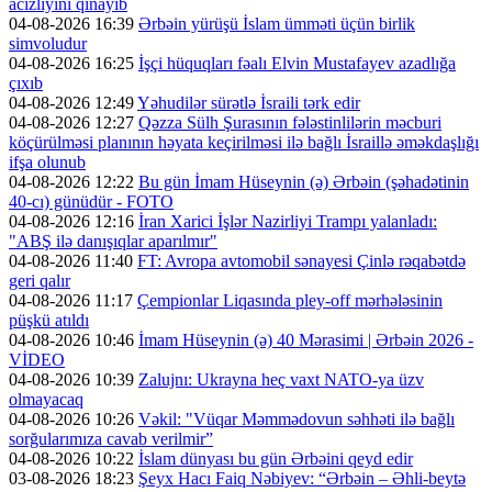
acizliyini qınayıb
04-08-2026 16:39
Ərbəin yürüşü İslam ümməti üçün birlik
simvoludur
04-08-2026 16:25
İşçi hüquqları fəalı Elvin Mustafayev azadlığa
çıxıb
04-08-2026 12:49
Yəhudilər sürətlə İsraili tərk edir
04-08-2026 12:27
Qəzza Sülh Şurasının fələstinlilərin məcburi
köçürülməsi planının həyata keçirilməsi ilə bağlı İsraillə əməkdaşlığı
ifşa olunub
04-08-2026 12:22
Bu gün İmam Hüseynin (ə) Ərbəin (şəhadətinin
40-cı) günüdür - FOTO
04-08-2026 12:16
İran Xarici İşlər Nazirliyi Trampı yalanladı:
"ABŞ ilə danışıqlar aparılmır"
04-08-2026 11:40
FT: Avropa avtomobil sənayesi Çinlə rəqabətdə
geri qalır
04-08-2026 11:17
Çempionlar Liqasında pley-off mərhələsinin
püşkü atıldı
04-08-2026 10:46
İmam Hüseynin (ə) 40 Mərasimi | Ərbəin 2026 -
VİDEO
04-08-2026 10:39
Zalujnı: Ukrayna heç vaxt NATO-ya üzv
olmayacaq
04-08-2026 10:26
Vəkil: "Vüqar Məmmədovun səhhəti ilə bağlı
sorğularımıza cavab verilmir”
04-08-2026 10:22
İslam dünyası bu gün Ərbəini qeyd edir
03-08-2026 18:23
Şeyx Hacı Faiq Nəbiyev: “Ərbəin – Əhli-beytə