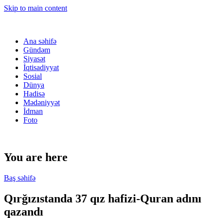
Skip to main content
Ana səhifə
Gündəm
Siyasət
İqtisadiyyat
Sosial
Dünya
Hadisə
Mədəniyyət
İdman
Foto
You are here
Baş səhifə
Qırğızıstanda 37 qız hafizi-Quran adını
qazandı