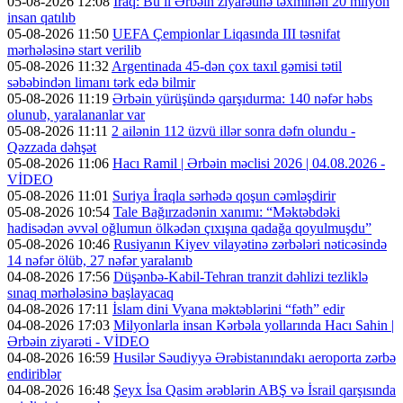
05-08-2026 12:08
İraq: Bu il Ərbəin ziyarətinə təxminən 20 milyon
insan qatılıb
05-08-2026 11:50
UEFA Çempionlar Liqasında III təsnifat
mərhələsinə start verilib
05-08-2026 11:32
Argentinada 45-dən çox taxıl gəmisi tətil
səbəbindən limanı tərk edə bilmir
05-08-2026 11:19
Ərbəin yürüşündə qarşıdurma: 140 nəfər həbs
olunub, yaralananlar var
05-08-2026 11:11
2 ailənin 112 üzvü illər sonra dəfn olundu -
Qəzzada dəhşət
05-08-2026 11:06
Hacı Ramil | Ərbəin məclisi 2026 | 04.08.2026 -
VİDEO
05-08-2026 11:01
Suriya İraqla sərhədə qoşun cəmləşdirir
05-08-2026 10:54
Tale Bağırzadənin xanımı: “Məktəbdəki
hadisədən əvvəl oğlumun ölkədən çıxışına qadağa qoyulmuşdu”
05-08-2026 10:46
Rusiyanın Kiyev vilayətinə zərbələri nəticəsində
14 nəfər ölüb, 27 nəfər yaralanıb
04-08-2026 17:56
Düşənbə-Kabil-Tehran tranzit dəhlizi tezliklə
sınaq mərhələsinə başlayacaq
04-08-2026 17:11
İslam dini Vyana məktəblərini “fəth” edir
04-08-2026 17:03
Milyonlarla insan Kərbəla yollarında Hacı Sahin |
Ərbəin ziyarəti - VİDEO
04-08-2026 16:59
Husilər Səudiyyə Ərəbistanındakı aeroporta zərbə
endiriblər
04-08-2026 16:48
Şeyx İsa Qasim ərəblərin ABŞ və İsrail qarşısında