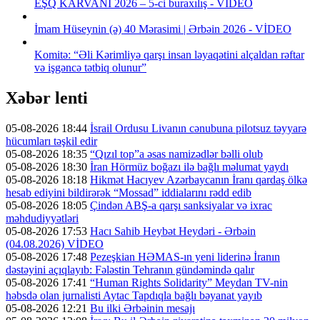
EŞQ KARVANI 2026 – 5-ci buraxılış - VİDEO
İmam Hüseynin (ə) 40 Mərasimi | Ərbəin 2026 - VİDEO
Komitə: “Əli Kərimliyə qarşı insan ləyaqətini alçaldan rəftar
və işgəncə tətbiq olunur”
Xəbər lenti
05-08-2026 18:44
İsrail Ordusu Livanın cənubuna pilotsuz təyyarə
hücumları təşkil edir
05-08-2026 18:35
“Qızıl top”a əsas namizədlər bəlli olub
05-08-2026 18:30
İran Hörmüz boğazı ilə bağlı məlumat yaydı
05-08-2026 18:18
Hikmət Hacıyev Azərbaycanın İranı qardaş ölkə
hesab ediyini bildirərək “Mossad” iddialarını rədd edib
05-08-2026 18:05
Çindən ABŞ-a qarşı sanksiyalar və ixrac
məhdudiyyətləri
05-08-2026 17:53
Hacı Sahib Heybət Heydəri - Ərbəin
(04.08.2026) VİDEO
05-08-2026 17:48
Pezeşkian HƏMAS-ın yeni liderinə İranın
dəstəyini açıqlayıb: Fələstin Tehranın gündəmində qalır
05-08-2026 17:41
“Human Rights Solidarity” Meydan TV-nin
həbsdə olan jurnalisti Aytac Tapdıqla bağlı bəyanat yayıb
05-08-2026 12:21
Bu ilki Ərbəinin mesajı