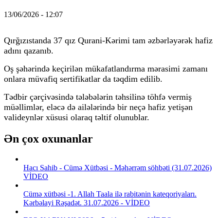
13/06/2026 - 12:07
Qırğızıstanda 37 qız Qurani-Kərimi tam əzbərləyərək hafiz
adını qazanıb.
Oş şəhərində keçirilən mükafatlandırma mərasimi zamanı
onlara müvafiq sertifikatlar da təqdim edilib.
Tədbir çərçivəsində tələbələrin təhsilinə töhfə vermiş
müəllimlər, eləcə də ailələrində bir neçə hafiz yetişən
valideynlər xüsusi olaraq təltif olunublar.
Ən çox oxunanlar
Hacı Sahib - Cümə Xütbəsi - Məhərrəm söhbəti (31.07.2026)
VİDEO
Cümə xütbəsi -1. Allah Taala ilə rabitənin kateqoriyaları.
Kərbəlayi Rəşadət. 31.07.2026 - VİDEO