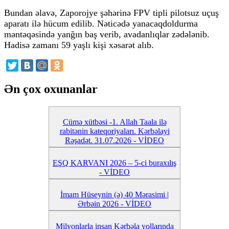
Bundan əlavə, Zaporojye şəhərinə FPV tipli pilotsuz uçuş
aparatı ilə hücum edilib. Nəticədə yanacaqdoldurma
məntəqəsində yanğın baş verib, avadanlıqlar zədələnib.
Hadisə zamanı 59 yaşlı kişi xəsarət alıb.
Ən çox oxunanlar
Cümə xütbəsi -1. Allah Taala ilə
rabitənin kateqoriyaları. Kərbəlayi
Rəşadət. 31.07.2026 - VİDEO
EŞQ KARVANI 2026 – 5-ci buraxılış
- VİDEO
İmam Hüseynin (ə) 40 Mərasimi |
Ərbəin 2026 - VİDEO
Milyonlarla insan Kərbəla yollarında