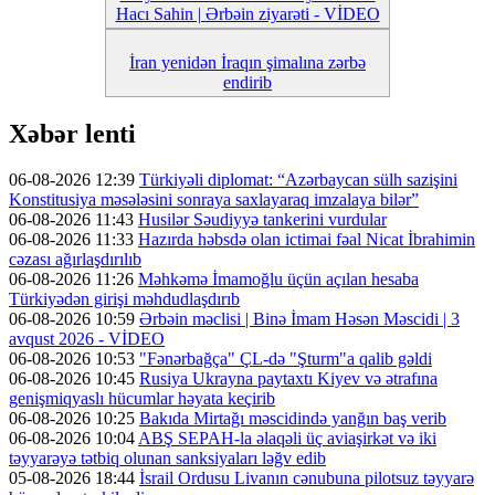
Hacı Sahin | Ərbəin ziyarəti - VİDEO
İran yenidən İraqın şimalına zərbə
endirib
Xəbər lenti
06-08-2026 12:39
Türkiyəli diplomat: “Azərbaycan sülh sazişini
Konstitusiya məsələsini sonraya saxlayaraq imzalaya bilər”
06-08-2026 11:43
Husilər Səudiyyə tankerini vurdular
06-08-2026 11:33
Hazırda həbsdə olan ictimai fəal Nicat İbrahimin
cəzası ağırlaşdırılıb
06-08-2026 11:26
Məhkəmə İmamoğlu üçün açılan hesaba
Türkiyədən girişi məhdudlaşdırıb
06-08-2026 10:59
Ərbəin məclisi | Binə İmam Həsən Məscidi | 3
avqust 2026 - VİDEO
06-08-2026 10:53
"Fənərbağça" ÇL-də "Şturm"a qalib gəldi
06-08-2026 10:45
Rusiya Ukrayna paytaxtı Kiyev və ətrafına
genişmiqyaslı hücumlar həyata keçirib
06-08-2026 10:25
Bakıda Mirtağı məscidində yanğın baş verib
06-08-2026 10:04
ABŞ SEPAH-la əlaqəli üç aviaşirkət və iki
təyyarəyə tətbiq olunan sanksiyaları ləğv edib
05-08-2026 18:44
İsrail Ordusu Livanın cənubuna pilotsuz təyyarə