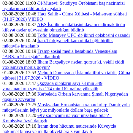
02-08-2026 11:00
Əl-Musəvi: Səudiyyə Ərəbistanı baş nazirimizi
uşaqlarımızı öldürərək qarşıladı
02-08-2026 10:46
Hacı Sahib - Cümə Xütbəsi - Məhərrəm söhbəti
(31.07.2026) VİDEO
02-08-2026 10:37
ABŞ İsrailin müdafiəsini davam etdirmək üçün
kifayət qədər qüvvəsinin olmadığını bildirib
02-08-2026 10:30
Tofiq Musayev UFC-də ikinci qələbəsini qazandı
02-08-2026 10:24
İraq-Türkiyə neft kəməri ilə bağlı birillik
müqavilə imzalanıb
02-08-2026 10:19
Tramp sosial media hesabında Venesuelanı
"ABŞ-ın 51-ci ştatı" adlandırıb
01-08-2026 18:03
İlham Baxşəliyev nədən qorxur ki, vəkili ciddi
yoxlamaya məruz qoyur?
01-08-2026 17:53
Mehrab Dəmirzadə | İslamda ifrat və təfrit | Cümə
xütbəsi | 31.07.2026 - VİDEO
01-08-2026 17:47
Qəzzada ölənlərin sayı 73 min 349,
yaralananların sayı isə 174 min 162 nəfərə yüksəlib
01-08-2026 17:36
Kərbəlada Ərbəin karvanına Şimali Nigeriyadan
qoşulan zəvvarlar
01-08-2026 17:25
Moskvadan Ermənistana xəbərdarlıq: Dəmir yolu
müqaviləsinin ləğvi yüz milyonlarla dollara başa gələcək
01-08-2026 17:20
Əfv sərəncamı nə vaxt imzalana bilər? -
Komissiya üzvü danışdı
01-08-2026 17:16
İranın dron hücumu nəticəsində Küveytdə
hökumət binası və mülki obyektlərə ziyan dəyib