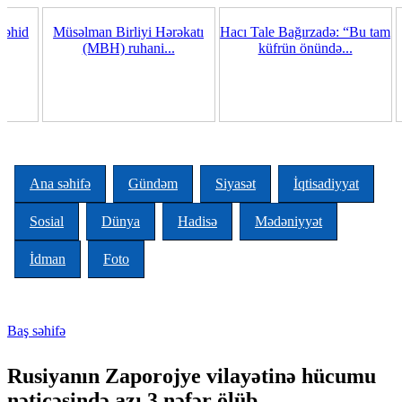
Skip to main content
Hacı Tale Bağırzadə: “Bu tam
Ağır cəzalarla İlham Əliyev
Lider
küfrün önündə...
medianı susdura...
gü
Ana səhifə
Gündəm
Siyasət
İqtisadiyyat
Sosial
Dünya
Hadisə
Mədəniyyət
İdman
Foto
Baş səhifə
You are here
Rusiyanın Zaporojye vilayətinə hücumu
nəticəsində azı 3 nəfər ölüb