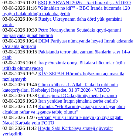
03-08-2026 11:21
EŞQ KARVANI 2026 – 5-ci buraxılış - VİDEO
03-08-2026 11:16
"Günahları nə idi?" - BBC İranda hücumda 120
uşağın həlak olduğu məktəbə gedib
03-08-2026 10:46
Rusiya Ukraynanın daha dörd yük gəmisini
vurdu
03-08-2026 10:39
Petro Netanyahunu Seutadakı qeyri-qanuni
miqrasiyada günahlandırıb
03-08-2026 10:24
DEM Partiyası nümayəndə heyəti İmralı adasında
Öcalanla görüşdü
03-08-2026 10:15
Pakistanda terror aktı zamanı ölənlərin sayı 14-ə
çatıb
02-08-2026 20:01
İraq: Ərazimiz qonşu ölkələrə hücumlar üçün
istifadə olunmayacaq
02-08-2026 19:52
KİV: SEPAH Hörmüz boğazının açılması ilə
razılaşmayıb
02-08-2026 19:46
Cümə xütbəsi -1. Allah Taala ilə rabitənin
kateqoriyaları. Kərbəlayi Rəşadət. 31.07.2026 - VİDEO
02-08-2026 19:38
Güləşçimiz DÇ-də gümüş medal qazandı
02-08-2026 19:29
İran yenidən İraqın şimalına zərbə endirib
02-08-2026 12:19
Komitə: “Əli Kərimliyə qarşı insan ləyaqətini
alçaldan rəftar və işgəncə tətbiq olunur”
02-08-2026 12:05
Ərbəin yürüşü İmam Hüseyn (ə) ziyarətgahı
Nəcəf Kərbəla yolu FOTO
02-08-2026 11:42
Həşdu-Şabi Kərbəlaya strateji qüvvələr
yerləşdirib