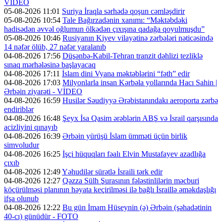
VİDEO
05-08-2026 11:01
Suriya İraqla sərhədə qoşun cəmləşdirir
05-08-2026 10:54
Tale Bağırzadənin xanımı: “Məktəbdəki
hadisədən əvvəl oğlumun ölkədən çıxışına qadağa qoyulmuşdu”
05-08-2026 10:46
Rusiyanın Kiyev vilayətinə zərbələri nəticəsində
14 nəfər ölüb, 27 nəfər yaralanıb
04-08-2026 17:56
Düşənbə-Kabil-Tehran tranzit dəhlizi tezliklə
sınaq mərhələsinə başlayacaq
04-08-2026 17:11
İslam dini Vyana məktəblərini “fəth” edir
04-08-2026 17:03
Milyonlarla insan Kərbəla yollarında Hacı Sahin |
Ərbəin ziyarəti - VİDEO
04-08-2026 16:59
Husilər Səudiyyə Ərəbistanındakı aeroporta zərbə
endiriblər
04-08-2026 16:48
Şeyx İsa Qasim ərəblərin ABŞ və İsrail qarşısında
acizliyini qınayıb
04-08-2026 16:39
Ərbəin yürüşü İslam ümməti üçün birlik
simvoludur
04-08-2026 16:25
İşçi hüquqları fəalı Elvin Mustafayev azadlığa
çıxıb
04-08-2026 12:49
Yəhudilər sürətlə İsraili tərk edir
04-08-2026 12:27
Qəzza Sülh Şurasının fələstinlilərin məcburi
köçürülməsi planının həyata keçirilməsi ilə bağlı İsraillə əməkdaşlığı
ifşa olunub
04-08-2026 12:22
Bu gün İmam Hüseynin (ə) Ərbəin (şəhadətinin
40-cı) günüdür - FOTO