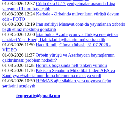
01-08-2026 12:37
Cüdo üzrə U-17 yeniyetmələr arasında Liqa
yarışının III turu başa çatıb
01-08-2026 12:24
Kərbəla - Ərbəində milyonların yürüşü davam
edir - FOTO
01-08-2026 12:19
İran səfirliyi Musavat.com-da yayımlanan xəbərlə
bağlı etiraz məktubu göndərib
01-08-2026 12:00
İstanbulda Azərbaycan və Türkiyə energetika
nazirləri Yaşıl Enerji Dəhlizləri layihələrini müzakirə edib
01-08-2026 11:50
Hacı Ramil | Cümə xütbəsi | 31.07.2026 -
VİDEO
01-08-2026 11:37
Ərbəin yürüşü və Azərbaycan bayraqlarının
qaldırılması: problem nədədir?
01-08-2026 11:28
Hörmüz boğazında neft tankeri vuruldu
01-08-2026 11:16
Pakistan Senatının Müxalifət Lideri ABŞ və
Səudiyyə Ərəbistanının İraqa hücumuna reaksiya verdi
01-08-2026 10:59
HƏMAS ağır silahları yerə qoyması üçün
şərtlərini açıqlayıb
Əlaqə:
tvoperativ@gmail.com
Copyright © Operativ.tv Bütün hüquqlar qorunur!