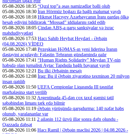
hücumları təşkil edir
05-08-2026 18:35
“Qızıl top”a əsas namizədlər bəlli olub
05-08-2026 18:30
İran Hörmüz boğazı ilə bağlı məlumat yaydı
05-08-2026 18:18
Hikmət Hacıyev Azərbaycanın İranı qardaş ölkə
hesab ediyini bildirərək “Mossad” iddialarını rədd edib
05-08-2026 18:05
Çindən ABŞ-a qarşı sanksiyalar və ixrac
məhdudiyyətləri
05-08-2026 17:53
Hacı Sahib Heybət Heydəri - Ərbəin
(04.08.2026) VİDEO
05-08-2026 17:48
Pezeşkian HƏMAS-ın yeni liderinə İranın
dəstəyini açıqlayıb: Fələstin Tehranın gündəmində qalır
05-08-2026 17:41
“Human Rights Solidarity” Meydan TV-nin
həbsdə olan jurnalisti Aytac Tapdıqla bağlı bəyanat yayıb
05-08-2026 12:21
Bu ilki Ərbəinin mesajı
05-08-2026 12:08
İraq: Bu il Ərbəin ziyarətinə təxminən 20 milyon
insan qatılıb
05-08-2026 11:50
UEFA Çempionlar Liqasında III təsnifat
mərhələsinə start verilib
05-08-2026 11:32
Argentinada 45-dən çox taxıl gəmisi tətil
səbəbindən limanı tərk edə bilmir
05-08-2026 11:19
Ərbəin yürüşündə qarşıdurma: 140 nəfər həbs
olunub, yaralananlar var
05-08-2026 11:11
2 ailənin 112 üzvü illər sonra dəfn olundu -
Qəzzada dəhşət
05-08-2026 11:06
Hacı Ramil | Ərbəin məclisi 2026 | 04.08.2026 -