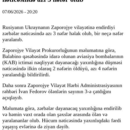
07/06/2026 - 20:20
Rusiyanın Ukraynanın Zaporojye vilayətinə endirdiyi
zərbələr nəticəsində azı 3 nəfər həlak olub, bir neçə nəfər
yaralanıb.
Zaporojye Vilayət Prokurorluğunun məlumatına görə,
Balabino qəsəbəsində idarə olunan aviasiya bombalarının
(KAB) ictimai nəqliyyat dayanacağı yaxınlığına düşməsi
nəticəsində ilkin olaraq 2 nəfərin öldüyü, azı 4 nəfərin
yaralandığı bildirilirdi.
Daha sonra Zaporojye Vilayət Hərbi Administrasiyasının
rəhbəri İvan Fedorov ölənlərin sayının 3-ə çatdığını
açıqlayıb.
Məlumata görə, zərbələr dayanacaq yaxınlığına endirilib
və həmin vaxt orada olan şəxslər arasında ölən və
yaralananlar olub. Hücum nəticəsində yaxınlıqdakı fərdi
yaşayış evlərinə də ziyan dəyib.