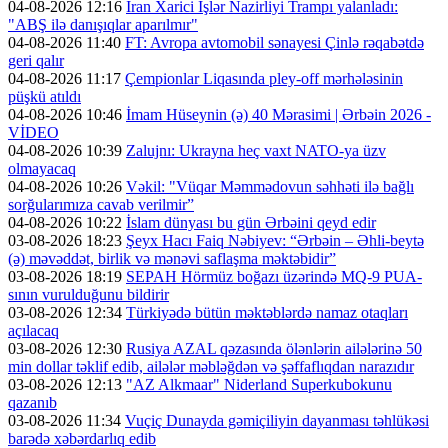
04-08-2026 12:16
İran Xarici İşlər Nazirliyi Trampı yalanladı:
"ABŞ ilə danışıqlar aparılmır"
04-08-2026 11:40
FT: Avropa avtomobil sənayesi Çinlə rəqabətdə
geri qalır
04-08-2026 11:17
Çempionlar Liqasında pley-off mərhələsinin
püşkü atıldı
04-08-2026 10:46
İmam Hüseynin (ə) 40 Mərasimi | Ərbəin 2026 -
VİDEO
04-08-2026 10:39
Zalujnı: Ukrayna heç vaxt NATO-ya üzv
olmayacaq
04-08-2026 10:26
Vəkil: "Vüqar Məmmədovun səhhəti ilə bağlı
sorğularımıza cavab verilmir”
04-08-2026 10:22
İslam dünyası bu gün Ərbəini qeyd edir
03-08-2026 18:23
Şeyx Hacı Faiq Nəbiyev: “Ərbəin – Əhli-beytə
(ə) məvəddət, birlik və mənəvi saflaşma məktəbidir”
03-08-2026 18:19
SEPAH Hörmüz boğazı üzərində MQ-9 PUA-
sının vurulduğunu bildirir
03-08-2026 12:34
Türkiyədə bütün məktəblərdə namaz otaqları
açılacaq
03-08-2026 12:30
Rusiya AZAL qəzasında ölənlərin ailələrinə 50
min dollar təklif edib, ailələr məbləğdən və şəffaflıqdan narazıdır
03-08-2026 12:13
"AZ Alkmaar" Niderland Superkubokunu
qazanıb
03-08-2026 11:34
Vuçiç Dunayda gəmiçiliyin dayanması təhlükəsi
barədə xəbərdarlıq edib