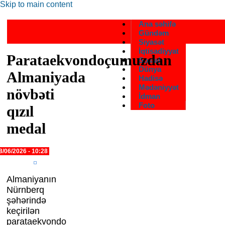
Skip to main content
Ana səhifə
Gündəm
Siyasət
İqtisadiyyat
Parataekvondoçumuzdan
Sosial
Dünya
Almaniyada
Hadisə
Mədəniyyət
növbəti
İdman
Foto
qızıl
medal
8/06/2026 - 10:28
Almaniyanın
Nürnberq
şəhərində
keçirilən
parataekvondo