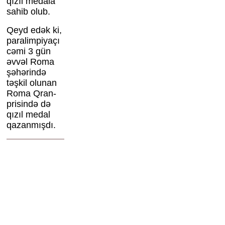
qızıl medala
sahib olub.
Qeyd edək ki,
paralimpiyaçı
cəmi 3 gün
əvvəl Roma
şəhərində
təşkil olunan
Roma Qran-
prisində də
qızıl medal
qazanmışdı.