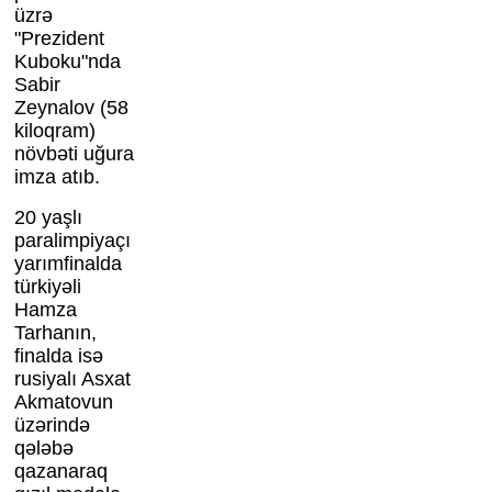
üzrə
"Prezident
Kuboku"nda
Sabir
Zeynalov (58
kiloqram)
növbəti uğura
imza atıb.
20 yaşlı
paralimpiyaçı
yarımfinalda
türkiyəli
Hamza
Tarhanın,
finalda isə
rusiyalı Asxat
Akmatovun
üzərində
qələbə
qazanaraq