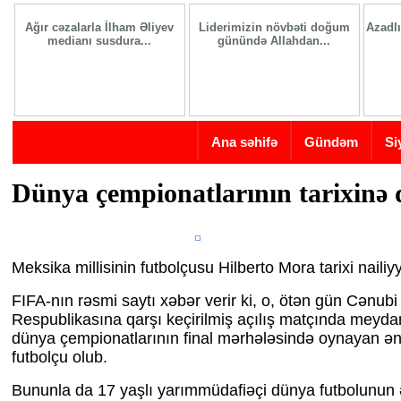
Skip to main content
Ağır cəzalarla İlham Əliyev
Liderimizin növbəti doğum
Azadlı
medianı susdura...
günündə Allahdan...
Ana səhifə
Gündəm
Si
Dünya çempionatlarının tarixinə
Meksika millisinin futbolçusu Hilberto Mora tarixi nailiy
FIFA-nın rəsmi saytı xəbər verir ki, o, ötən gün Cənubi 
Respublikasına qarşı keçirilmiş açılış matçında meyda
dünya çempionatlarının final mərhələsində oynayan ən 
futbolçu olub.
Bununla da 17 yaşlı yarımmüdafiəçi dünya futbolunun