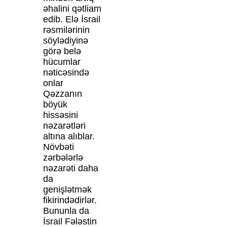
əhalini qətliam
edib. Elə İsrail
rəsmilərinin
söylədiyinə
görə belə
hücumlar
nəticəsində
onlar
Qəzzanın
böyük
hissəsini
nəzarətləri
altına alıblar.
Növbəti
zərbələrlə
nəzarəti daha
da
genişlətmək
fikirindədirlər.
Bununla da
İsrail Fələstin