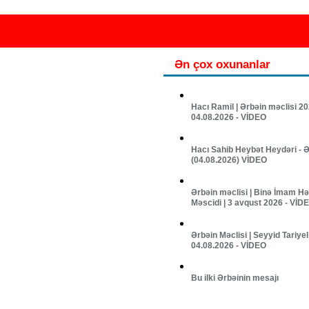
Ən çox oxunanlar
Hacı Ramil | Ərbəin məclisi 20
04.08.2026 - VİDEO
Hacı Sahib Heybət Heydəri - Ə
(04.08.2026) VİDEO
Ərbəin məclisi | Binə İmam H
Məscidi | 3 avqust 2026 - VİD
Ərbəin Məclisi | Seyyid Tariyel 
04.08.2026 - VİDEO
Bu ilki Ərbəinin mesajı