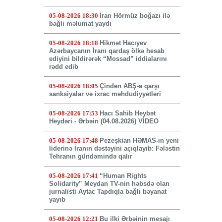
05-08-2026 18:30
İran Hörmüz boğazı ilə
bağlı məlumat yaydı
05-08-2026 18:18
Hikmət Hacıyev
Azərbaycanın İranı qardaş ölkə hesab
ediyini bildirərək “Mossad” iddialarını
rədd edib
05-08-2026 18:05
Çindən ABŞ-a qarşı
sanksiyalar və ixrac məhdudiyyətləri
05-08-2026 17:53
Hacı Sahib Heybət
Heydəri - Ərbəin (04.08.2026) VİDEO
05-08-2026 17:48
Pezeşkian HƏMAS-ın yeni
liderinə İranın dəstəyini açıqlayıb: Fələstin
Tehranın gündəmində qalır
05-08-2026 17:41
“Human Rights
Solidarity” Meydan TV-nin həbsdə olan
jurnalisti Aytac Tapdıqla bağlı bəyanat
yayıb
05-08-2026 12:21
Bu ilki Ərbəinin mesajı