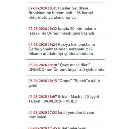
07-08-2026 10:41
Husilər Səudiyyə
Ərəbistanına hücum etdi – 58 hərbçi
öldürülüb, yaralananlar var
07-08-2026 10:32
İraqda 20 min nəfərin
iştirakı ilə Quran müsabiqəsi başladı
07-08-2026 10:24
Rusiya Ermənistanın
Qərbə yönəlməsindən narahatdır; İki
ölkənin müttəfiqliyi şübhə altındadır
06-08-2026 18:20
“Qaya məscidləri”
UNESCO-nun Ümumdünya İrs Siyahısında
06-08-2026 18:15
"Orxus" "Sabah"a qalib
gəldi
06-08-2026 18:07
Ərbəin Məclisi | Seyyid
Tariyel | 04.08.2026 - VİDEO
06-08-2026 17:53
İsrail yenidən Livanı
bombaladı
06-08-2026 17:45
Rüfət Səfərovun