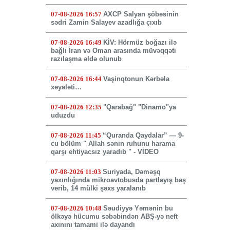
07-08-2026 16:57
AXCP Salyan şöbəsinin
sədri Zamin Salayev azadlığa çıxıb
07-08-2026 16:49
KİV: Hörmüz boğazı ilə
bağlı İran və Oman arasında müvəqqəti
razılaşma əldə olunub
07-08-2026 16:44
Vaşinqtonun Kərbəla
xəyaləti…
07-08-2026 12:35
"Qarabağ" "Dinamo"ya
uduzdu
07-08-2026 11:45
“Quranda Qaydalar” — 9-
cu bölüm " Allah sənin ruhunu harama
qarşı ehtiyacsız yaradıb " - VİDEO
07-08-2026 11:03
Suriyada, Dəməşq
yaxınlığında mikroavtobusda partlayış baş
verib, 14 mülki şəxs yaralanıb
07-08-2026 10:48
Səudiyyə Yəmənin bu
ölkəyə hücumu səbəbindən ABŞ-yə neft
axınını tamami ilə dayandı