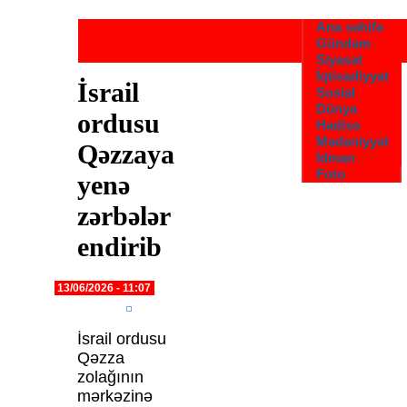
Skip to main content
Ana səhifə
Gündəm
Siyasət
İqtisadiyyat
İsrail
Sosial
Dünya
ordusu
Hadisə
Mədəniyyət
Qəzzaya
İdman
Foto
yenə
zərbələr
endirib
13/06/2026 - 11:07
İsrail ordusu
Qəzza
zolağının
mərkəzinə