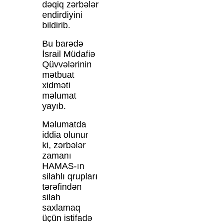
dəqiq zərbələr
endirdiyini
bildirib.
Bu barədə
İsrail Müdafiə
Qüvvələrinin
mətbuat
xidməti
məlumat
yayıb.
Məlumatda
iddia olunur
ki, zərbələr
zamanı
HAMAS-ın
silahlı qrupları
tərəfindən
silah
saxlamaq
üçün istifadə