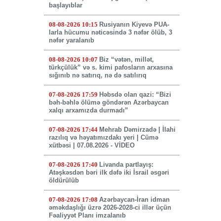
başlayıblar
08-08-2026 10:15
Rusiyanın Kiyevə PUA-
larla hücumu nəticəsində 3 nəfər ölüb, 3
nəfər yaralanıb
08-08-2026 10:07
Biz “vətən, millət,
türkçülük” və s. kimi pafosların arxasına
sığınıb nə satırıq, nə də satılırıq
07-08-2026 17:59
Həbsdə olan qazi: “Bizi
bəh-bəhlə ölümə göndərən Azərbaycan
xalqı arxamızda durmadı”
07-08-2026 17:44
Mehrab Dəmirzadə | İlahi
razılıq və həyatımızdakı yeri | Cümə
xütbəsi | 07.08.2026 - VİDEO
07-08-2026 17:40
Livanda partlayış:
Atəşkəsdən bəri ilk dəfə iki İsrail əsgəri
öldürülüb
07-08-2026 17:08
Azərbaycan-İran idman
əməkdaşlığı üzrə 2026-2028-ci illər üçün
Fəaliyyət Planı imzalanıb