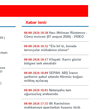
Xəbər lenti
08-08-2026 18:38
Hacı Əhliman Rüstəmov -
Cümə moizəsi (07 avqust 2026) - VİDEO
26 |
08-08-2026 18:32
“Elə bil ki, burada
terrorçular mühakimə olunur”
rbəin
08-08-2026 18:17
Vilayəti: Xarici güclər
bölgəni tərk etməlidir
əsən
EO
08-08-2026 18:09
SEPAH: ABŞ İranın
şərtlərini qəbul edəndə Hörmüz boğazı
mütləq açılacaq
|
08-08-2026 18:01
Netanyahu tam
uğursuzluq ərəfəsində
08-08-2026 17:55
Əli Kərimlinin
məhkəməyə aparılarkən huşunu itirib