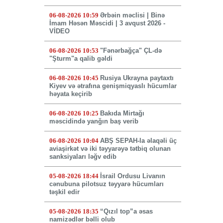
06-08-2026 10:59
Ərbəin məclisi | Binə
İmam Həsən Məscidi | 3 avqust 2026 -
VİDEO
06-08-2026 10:53
"Fənərbağça" ÇL-də
"Şturm"a qalib gəldi
06-08-2026 10:45
Rusiya Ukrayna paytaxtı
Kiyev və ətrafına genişmiqyaslı hücumlar
həyata keçirib
06-08-2026 10:25
Bakıda Mirtağı
məscidində yanğın baş verib
06-08-2026 10:04
ABŞ SEPAH-la əlaqəli üç
aviaşirkət və iki təyyarəyə tətbiq olunan
sanksiyaları ləğv edib
05-08-2026 18:44
İsrail Ordusu Livanın
cənubuna pilotsuz təyyarə hücumları
təşkil edir
05-08-2026 18:35
“Qızıl top”a əsas
namizədlər bəlli olub