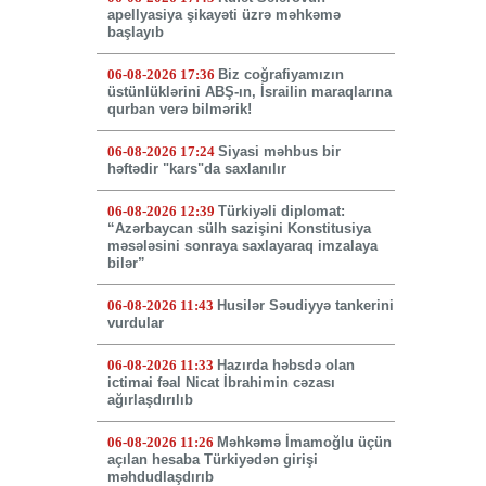
apellyasiya şikayəti üzrə məhkəmə
başlayıb
06-08-2026 17:36
Biz coğrafiyamızın
üstünlüklərini ABŞ-ın, İsrailin maraqlarına
qurban verə bilmərik!
06-08-2026 17:24
Siyasi məhbus bir
həftədir "kars"da saxlanılır
06-08-2026 12:39
Türkiyəli diplomat:
“Azərbaycan sülh sazişini Konstitusiya
məsələsini sonraya saxlayaraq imzalaya
bilər”
06-08-2026 11:43
Husilər Səudiyyə tankerini
vurdular
06-08-2026 11:33
Hazırda həbsdə olan
ictimai fəal Nicat İbrahimin cəzası
ağırlaşdırılıb
06-08-2026 11:26
Məhkəmə İmamoğlu üçün
açılan hesaba Türkiyədən girişi
məhdudlaşdırıb