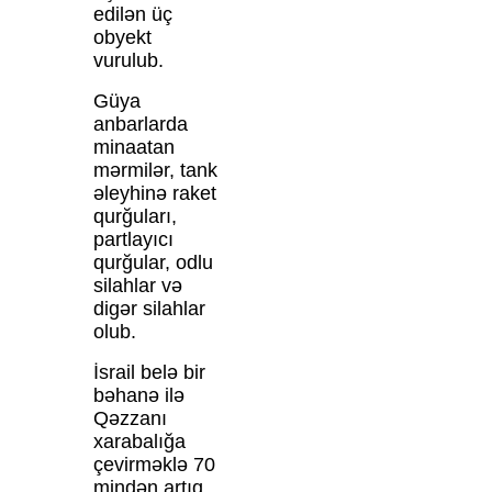
edilən üç
obyekt
vurulub.
Güya
anbarlarda
minaatan
mərmilər, tank
əleyhinə raket
qurğuları,
partlayıcı
qurğular, odlu
silahlar və
digər silahlar
olub.
İsrail belə bir
bəhanə ilə
Qəzzanı
xarabalığa
çevirməklə 70
mindən artıq