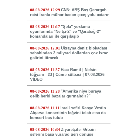
08-08-2026 12:29
CNN: ABŞ Baş Qərargah
rəisi İranla müharibədən çıxış yolu axtarır
08-08-2026 12:17
"Şəfa" yoxlama
oyunlarında "Neftçi-2" və "Qarabağ-2"
komandaları ilə qarşılaşıb
08-08-2026 12:01
Ukrayna dəniz blokadası
səbəbindən 2 milyard dollardan çox ixrac
gəlirini itirəcək
08-08-2026 11:37
Hacı Ramil | Nəfsin
tüğyanı - 23 | Cümə xütbəsi | 07.08.2026 -
VİDEO
08-08-2026 11:28
"Amerika niyə buraya
gəlib hərbi bazalar qurmalıdır?"
08-08-2026 11:11
İsrail səfiri Kanye Vestin
Alqarve konsertinin ləğvini tələb etsə də
konsert baş tutub
08-08-2026 10:34
Ziyarətçilər Ərbəin
səfərini başa vuraraq geri dönüşə