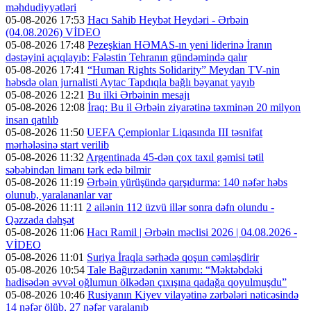
məhdudiyyətləri
05-08-2026 17:53
Hacı Sahib Heybət Heydəri - Ərbəin
(04.08.2026) VİDEO
05-08-2026 17:48
Pezeşkian HƏMAS-ın yeni liderinə İranın
dəstəyini açıqlayıb: Fələstin Tehranın gündəmində qalır
05-08-2026 17:41
“Human Rights Solidarity” Meydan TV-nin
həbsdə olan jurnalisti Aytac Tapdıqla bağlı bəyanat yayıb
05-08-2026 12:21
Bu ilki Ərbəinin mesajı
05-08-2026 12:08
İraq: Bu il Ərbəin ziyarətinə təxminən 20 milyon
insan qatılıb
05-08-2026 11:50
UEFA Çempionlar Liqasında III təsnifat
mərhələsinə start verilib
05-08-2026 11:32
Argentinada 45-dən çox taxıl gəmisi tətil
səbəbindən limanı tərk edə bilmir
05-08-2026 11:19
Ərbəin yürüşündə qarşıdurma: 140 nəfər həbs
olunub, yaralananlar var
05-08-2026 11:11
2 ailənin 112 üzvü illər sonra dəfn olundu -
Qəzzada dəhşət
05-08-2026 11:06
Hacı Ramil | Ərbəin məclisi 2026 | 04.08.2026 -
VİDEO
05-08-2026 11:01
Suriya İraqla sərhədə qoşun cəmləşdirir
05-08-2026 10:54
Tale Bağırzadənin xanımı: “Məktəbdəki
hadisədən əvvəl oğlumun ölkədən çıxışına qadağa qoyulmuşdu”
05-08-2026 10:46
Rusiyanın Kiyev vilayətinə zərbələri nəticəsində
14 nəfər ölüb, 27 nəfər yaralanıb