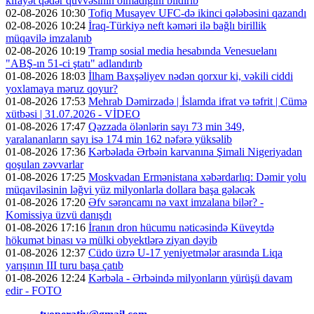
kifayət qədər qüvvəsinin olmadığını bildirib
02-08-2026 10:30
Tofiq Musayev UFC-də ikinci qələbəsini qazandı
02-08-2026 10:24
İraq-Türkiyə neft kəməri ilə bağlı birillik
müqavilə imzalanıb
02-08-2026 10:19
Tramp sosial media hesabında Venesuelanı
"ABŞ-ın 51-ci ştatı" adlandırıb
01-08-2026 18:03
İlham Baxşəliyev nədən qorxur ki, vəkili ciddi
yoxlamaya məruz qoyur?
01-08-2026 17:53
Mehrab Dəmirzadə | İslamda ifrat və təfrit | Cümə
xütbəsi | 31.07.2026 - VİDEO
01-08-2026 17:47
Qəzzada ölənlərin sayı 73 min 349,
yaralananların sayı isə 174 min 162 nəfərə yüksəlib
01-08-2026 17:36
Kərbəlada Ərbəin karvanına Şimali Nigeriyadan
qoşulan zəvvarlar
01-08-2026 17:25
Moskvadan Ermənistana xəbərdarlıq: Dəmir yolu
müqaviləsinin ləğvi yüz milyonlarla dollara başa gələcək
01-08-2026 17:20
Əfv sərəncamı nə vaxt imzalana bilər? -
Komissiya üzvü danışdı
01-08-2026 17:16
İranın dron hücumu nəticəsində Küveytdə
hökumət binası və mülki obyektlərə ziyan dəyib
01-08-2026 12:37
Cüdo üzrə U-17 yeniyetmələr arasında Liqa
yarışının III turu başa çatıb
01-08-2026 12:24
Kərbəla - Ərbəində milyonların yürüşü davam
edir - FOTO