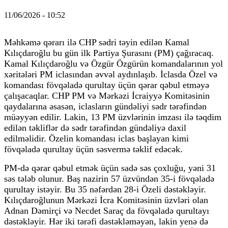
11/06/2026 - 10:52
Məhkəmə qərarı ilə CHP sədri təyin edilən Kamal
Kılıçdaroğlu bu gün ilk Partiya Şurasını (PM) çağıracaq.
Kamal Kılıçdaroğlu və Özgür Özgürün komandalarının yol
xəritələri PM iclasından əvvəl aydınlaşıb. İclasda Özel və
komandası fövqəladə qurultay üçün qərar qəbul etməyə
çalışacaqlar. CHP PM və Mərkəzi İcraiyyə Komitəsinin
qaydalarına əsasən, iclasların gündəliyi sədr tərəfindən
müəyyən edilir. Lakin, 13 PM üzvlərinin imzası ilə təqdim
edilən təkliflər də sədr tərəfindən gündəliyə daxil
edilməlidir. Özelin komandası iclas başlayan kimi
fövqəladə qurultay üçün səsvermə təklif edəcək.
PM-də qərar qəbul etmək üçün sadə səs çoxluğu, yəni 31
səs tələb olunur. Baş nazirin 57 üzvündən 35-i fövqəladə
qurultay istəyir. Bu 35 nəfərdən 28-i Özeli dəstəkləyir.
Kılıçdaroğlunun Mərkəzi İcra Komitəsinin üzvləri olan
Adnan Dəmirçi və Necdet Saraç da fövqəladə qurultayı
dəstəkləyir. Hər iki tərəfi dəstəkləməyən, lakin yenə də