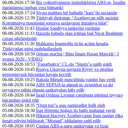
06-08-2026 17:36
Biz coğrafiyamızın üstünlüklərini ABŞ-ın, İsrailin
maraqlarına qurban verə bilmərik!
06-08-2026 17:24
Siyasi məhbus bir həftədir "kars"da saxlanılır
06-08-2026 12:39
Türkiyəli diplomat: “Azərbaycan sülh sazişini
Konstitusiya məsələsini sonraya saxlayaraq imzalaya bilər”
06-08-2026 11:43
Husilər Səudiyyə tankerini vurdular
06-08-2026 11:33
Hazırda həbsdə olan ictimai fəal Nicat İbrahimin
cəzası ağırlaşdırılıb
06-08-2026 11:26
Məhkəmə İmamoğlu üçün açılan hesaba
Türkiyədən girişi məhdudlaşdırıb
06-08-2026 10:59
Ərbəin məclisi | Binə İmam Həsən Məscidi | 3
avqust 2026 - VİDEO
06-08-2026 10:53
"Fənərbağça" ÇL-də "Şturm"a qalib gəldi
06-08-2026 10:45
Rusiya Ukrayna paytaxtı Kiyev və ətrafına
genişmiqyaslı hücumlar həyata keçirib
06-08-2026 10:25
Bakıda Mirtağı məscidində yanğın baş verib
06-08-2026 10:04
ABŞ SEPAH-la əlaqəli üç aviaşirkət və iki
təyyarəyə tətbiq olunan sanksiyaları ləğv edib
05-08-2026 18:44
İsrail Ordusu Livanın cənubuna pilotsuz təyyarə
hücumları təşkil edir
05-08-2026 18:35
“Qızıl top”a əsas namizədlər bəlli olub
05-08-2026 18:30
İran Hörmüz boğazı ilə bağlı məlumat yaydı
05-08-2026 18:18
Hikmət Hacıyev Azərbaycanın İranı qardaş ölkə
hesab ediyini bildirərək “Mossad” iddialarını rədd edib
05-08-2026 18:05
Çindən ABŞ-a qarşı sanksiyalar və ixrac