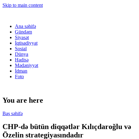
Skip to main content
Ana səhifə
Gündəm
Siyasət
İqtisadiyyat
Sosial
Dünya
Hadisə
Mədəniyyət
İdman
Foto
You are here
Baş səhifə
CHP-də bütün diqqətlər Kılıçdaroğlu və
Özelin strategiyasındadır