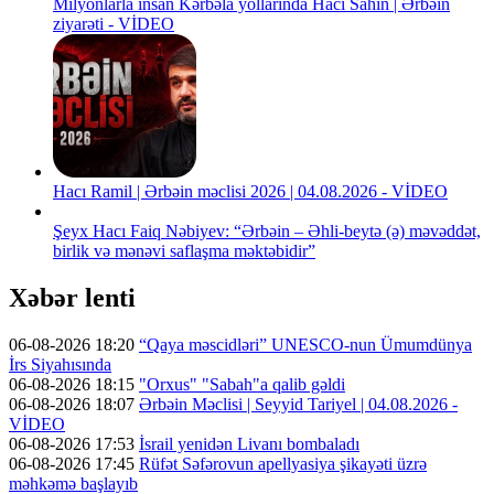
Milyonlarla insan Kərbəla yollarında Hacı Sahin | Ərbəin
ziyarəti - VİDEO
Hacı Ramil | Ərbəin məclisi 2026 | 04.08.2026 - VİDEO
Şeyx Hacı Faiq Nəbiyev: “Ərbəin – Əhli-beytə (ə) məvəddət,
birlik və mənəvi saflaşma məktəbidir”
Xəbər lenti
06-08-2026 18:20
“Qaya məscidləri” UNESCO-nun Ümumdünya
İrs Siyahısında
06-08-2026 18:15
"Orxus" "Sabah"a qalib gəldi
06-08-2026 18:07
Ərbəin Məclisi | Seyyid Tariyel | 04.08.2026 -
VİDEO
06-08-2026 17:53
İsrail yenidən Livanı bombaladı
06-08-2026 17:45
Rüfət Səfərovun apellyasiya şikayəti üzrə
məhkəmə başlayıb