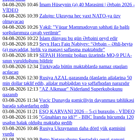
04-08-2026 10:46
İmam Hüseynin (ə) 40 Mərasimi | Ərbəin 2026 -
VİDEO
04-08-2026 10:39
Zalujnı: Ukrayna heç vaxt NATO-ya üzv
olmayacaq
04-08-2026 10:26
Vəkil: "Vüqar Məmmədovun səhhəti ilə bağlı
sorğularımıza cavab verilmir”
04-08-2026 10:22
İslam dünyası bu gün Ərbəini qeyd edir
03-08-2026 18:23
Şeyx Hacı Faiq Nəbiyev: “Ərbəin – Əhli-beytə
(ə) məvəddət, birlik və mənəvi saflaşma məktəbidir”
03-08-2026 18:19
SEPAH Hörmüz boğazı üzərində MQ-9 PUA-
sının vurulduğunu bildirir
03-08-2026 12:34
Türkiyədə bütün məktəblərdə namaz otaqları
açılacaq
03-08-2026 12:30
Rusiya AZAL qəzasında ölənlərin ailələrinə 50
min dollar təklif edib, ailələr məbləğdən və şəffaflıqdan narazıdır
03-08-2026 12:13
"AZ Alkmaar" Niderland Superkubokunu
qazanıb
03-08-2026 11:34
Vuçiç Dunayda gəmiçiliyin dayanması təhlükəsi
barədə xəbərdarlıq edib
03-08-2026 11:21
EŞQ KARVANI 2026 – 5-ci buraxılış - VİDEO
03-08-2026 11:16
"Günahları nə idi?" - BBC İranda hücumda 120
uşağın həlak olduğu məktəbə gedib
03-08-2026 10:46
Rusiya Ukraynanın daha dörd yük gəmisini
vurdu
03-08-2026 10:39
Petro Netanyahunu Seutadakı qeyri-qanuni