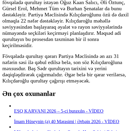
fövqəladə qurultay istəyən Oğuz Kaan Salıcı, Əli Öztunç,
Gürsel Erol, Mehmet Tüm və Burhan Şenatalar da bunu
dəstəkləyir. Partiya Məclisində Kılıçdaroğlunu özü də daxil
olmaqla 22 nəfər dəstəkləyir. Kılıçdaroğlu məhəllə
səviyyəsindən başlayaraq əyalət və rayon səviyyələrində
nümayəndə seçkiləri keçirməyi planlaşdırır. Məqsəd adi
qurultayın bu prosesdən təxminən bir il sonra
keçirilməsidir.
Fövqəladə qurultay qərarı Partiya Məclisində ən azı 31
nəfərin səsi ilə qəbul edilsə belə, son söz Kılıçdaroğluna
məxsusdur. Baş Sədr qurultayın tarixini və yerini
dəqiqləşdirərək çağırmalıdır. Əgər belə bir qərar verilərsə,
Kılıçdaroğlu qurultay çağırışı etməyəcək.
Ən çox oxunanlar
EŞQ KARVANI 2026 – 5-ci buraxılış - VİDEO
İmam Hüseynin (ə) 40 Mərasimi | Ərbəin 2026 - VİDEO