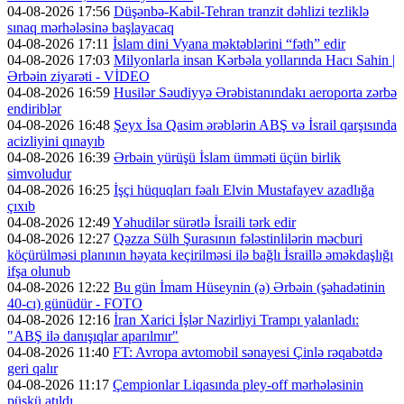
04-08-2026 17:56
Düşənbə-Kabil-Tehran tranzit dəhlizi tezliklə
sınaq mərhələsinə başlayacaq
04-08-2026 17:11
İslam dini Vyana məktəblərini “fəth” edir
04-08-2026 17:03
Milyonlarla insan Kərbəla yollarında Hacı Sahin |
Ərbəin ziyarəti - VİDEO
04-08-2026 16:59
Husilər Səudiyyə Ərəbistanındakı aeroporta zərbə
endiriblər
04-08-2026 16:48
Şeyx İsa Qasim ərəblərin ABŞ və İsrail qarşısında
acizliyini qınayıb
04-08-2026 16:39
Ərbəin yürüşü İslam ümməti üçün birlik
simvoludur
04-08-2026 16:25
İşçi hüquqları fəalı Elvin Mustafayev azadlığa
çıxıb
04-08-2026 12:49
Yəhudilər sürətlə İsraili tərk edir
04-08-2026 12:27
Qəzza Sülh Şurasının fələstinlilərin məcburi
köçürülməsi planının həyata keçirilməsi ilə bağlı İsraillə əməkdaşlığı
ifşa olunub
04-08-2026 12:22
Bu gün İmam Hüseynin (ə) Ərbəin (şəhadətinin
40-cı) günüdür - FOTO
04-08-2026 12:16
İran Xarici İşlər Nazirliyi Trampı yalanladı:
"ABŞ ilə danışıqlar aparılmır"
04-08-2026 11:40
FT: Avropa avtomobil sənayesi Çinlə rəqabətdə
geri qalır
04-08-2026 11:17
Çempionlar Liqasında pley-off mərhələsinin
püşkü atıldı