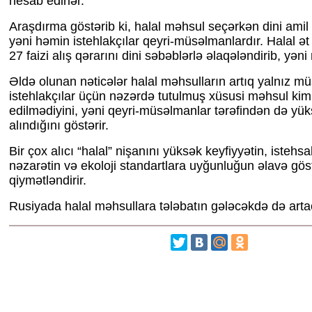
hesab edirlər.
Araşdırma göstərib ki, halal məhsul seçərkən dini amil
yəni həmin istehlakçılar qeyri-müsəlmanlardır. Halal ət 
27 faizi alış qərarını dini səbəblərlə əlaqələndirib, yən
Əldə olunan nəticələr halal məhsulların artıq yalnız 
istehlakçılar üçün nəzərdə tutulmuş xüsusi məhsul kim
edilmədiyini, yəni qeyri-müsəlmanlar tərəfindən də yük
alındığını göstərir.
Bir çox alıcı “halal” nişanını yüksək keyfiyyətin, istehsa
nəzarətin və ekoloji standartlara uyğunluğun əlavə göst
qiymətləndirir.
Rusiyada halal məhsullara tələbatın gələcəkdə də artac