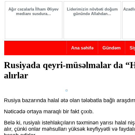
Skip to main content
Ağır cəzalarla İlham Əliyev
Liderimizin növbəti doğum
Azadlı
medianı susdura...
günündə Allahdan...
Ana səhifə
Gündəm
Si
Rusiyada qeyri-müsəlmalar da 
alırlar
Rusiya bazarında halal ətə olan tələbatla bağlı araşdır
Nəticədə ortaya maraqlı bir fakt çıxıb.
Belə ki, rusiyalı istehlakçıların təxminən yarısı halal ni
alır, çünki onlar məhsulları yüksək keyfiyyətli və faydal