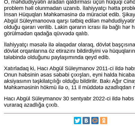
O, məhdudiyyətin aradan qaldırması üçün hüquqi cəhdl
problem həll olunmadan uzanıb. İlahiyyatçı hətta prob
İnsan Hüquqları Məhkəməsinə də müraciət edib. Şikayə
Abgül Süleymanoova qarşı tətbiq edilən məhdudiyyəti
olduğu qərarı verilib. Lakin qərarın icrası ilə bağlı hər 
görülmədən qadağa qüvvədə qalıb.
İlahiyyatçı məsələ ilə əlaqədar olaraq, dövlət başçısına
dövlət orqanlarına öz etirazını bildirdiyini və hüquqları
tələbində olduğunu paylaşımında qeyd edib.
Xatırladaq ki, Hacı Abgül Süleymanov 2011-ci ildə hə
Onun həbsinin əsas səbəbi çıxışları, eyni halda hicaba 
aksiyasının təşkilatçılığı olduğu bildirilir. Bakı Ağır Cina
Məhkəməsinin hökmü ilə o, 11 il müddətə azadlıqdan 
Hacı Abgül Süleymanov 30 sentyabr 2022-ci ildə həbs 
vuraraq azadlığa çıxıb.