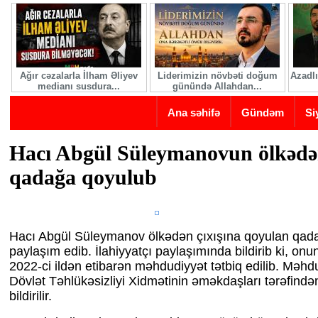
Skip to main content
Ağır cəzalarla İlham Əliyev
Liderimizin növbəti doğum
Azadlı
medianı susdura...
günündə Allahdan...
Ana səhifə
Gündəm
Si
Hacı Abgül Süleymanovun ölkədən
qadağa qoyulub
Hacı Abgül Süleymanov ölkədən çıxışına qoyulan qadağ
paylaşım edib. İlahiyyatçı paylaşımında bildirib ki, onu
2022-ci ildən etibarən məhdudiyyət tətbiq edilib. Məhd
Dövlət Təhlükəsizliyi Xidmətinin əməkdaşları tərəfind
bildirilir.