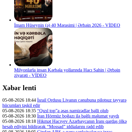
İmam Hüseynin (ə) 40 Mərasimi | Ərbəin 2026 - VİDEO
Milyonlarla insan Kərbəla yollarında Hacı Sahin | Ərbəin
ziyarəti - VİDEO
Xəbər lenti
05-08-2026 18:44
İsrail Ordusu Livanın cənubuna pilotsuz təyyarə
hücumları təşkil edir
05-08-2026 18:35
“Qızıl top”a əsas namizədlər bəlli olub
05-08-2026 18:30
İran Hörmüz boğazı ilə bağlı məlumat yaydı
05-08-2026 18:18
Hikmət Hacıyev Azərbaycanın İranı qardaş ölkə
hesab ediyini bildirərək “Mossad” iddialarını rədd edib
05-08-2026 18:05
Çindən ABŞ-a qarşı sanksiyalar və ixrac