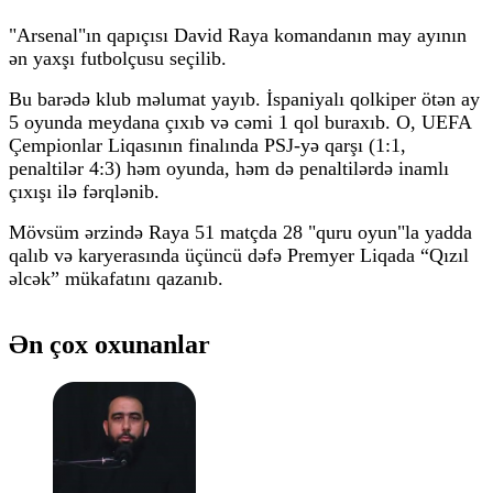
"Arsenal"ın qapıçısı David Raya komandanın may ayının
ən yaxşı futbolçusu seçilib.
Bu barədə klub məlumat yayıb. İspaniyalı qolkiper ötən ay
5 oyunda meydana çıxıb və cəmi 1 qol buraxıb. O, UEFA
Çempionlar Liqasının finalında PSJ-yə qarşı (1:1,
penaltilər 4:3) həm oyunda, həm də penaltilərdə inamlı
çıxışı ilə fərqlənib.
Mövsüm ərzində Raya 51 matçda 28 "quru oyun"la yadda
qalıb və karyerasında üçüncü dəfə Premyer Liqada “Qızıl
əlcək” mükafatını qazanıb.
Ən çox oxunanlar