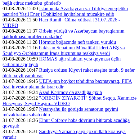
bağlı etiraz məktubu göndərib
01-08-2026 12:00
İstanbulda Azərbaycan və Türkiyə energetika
nazirləri Yaşıl Enerji Dəhlizləri layihələrini müzakirə edib
01-08-2026 11:50
Hacı Ramil | Cümə xütbəsi | 31.07.2026 -
VİDEO
01-08-2026 11:37
Ərbəin yürüşü və Azərbaycan bayraqlarının
qaldırılması: problem nədədir?
01-08-2026 11:28
Hörmüz boğazında neft tankeri vuruldu
01-08-2026 11:16
Pakistan Senatının Müxalifət Lideri ABŞ və
Səudiyyə Ərəbistanının İraqa hücumuna reaksiya verdi
01-08-2026 10:59
HƏMAS ağır silahları yerə qoyması üçün
şərtlərini açıqlayıb
01-08-2026 10:47
Rusiya ordusu Kiyevi raket atəşinə tutub, 9 nəfər
ölüb, xeyli yaralı var
31-07-2026 19:45
UEFA-nın boykot təhdidinə baxmayaraq, FIFA
özəl investor planında israr edir
31-07-2026 19:24
Azad Kərimov da azadlığa çıxıb
31-07-2026 19:12
"ƏRBƏİN ZİYARƏTİ" Şöhrət Səqqa, Xanmirzə
Hüseynov, Seyid Haşim.- VİDEO
31-07-2026 19:07
Netanyahu ilə görüşdə senatorun geyimi
müzakirələrə səbəb oldu
31-07-2026 18:36
Elnur Cəfərov həbs dövrünü bitirərək azadlığa
qovuşub
31-07-2026 18:31
Səudiyyə Yəmənə qarşı çoxmillətli koalisiya
yaradır