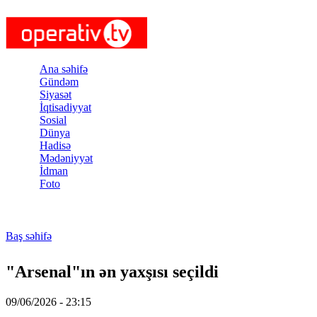
Skip to main content
Ana səhifə
Gündəm
Siyasət
İqtisadiyyat
Sosial
Dünya
Hadisə
Mədəniyyət
İdman
Foto
Baş səhifə
You are here
"Arsenal"ın ən yaxşısı seçildi
09/06/2026 - 23:15