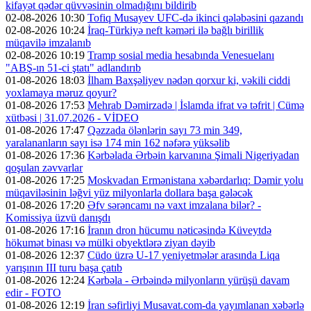
kifayət qədər qüvvəsinin olmadığını bildirib
02-08-2026 10:30
Tofiq Musayev UFC-də ikinci qələbəsini qazandı
02-08-2026 10:24
İraq-Türkiyə neft kəməri ilə bağlı birillik
müqavilə imzalanıb
02-08-2026 10:19
Tramp sosial media hesabında Venesuelanı
"ABŞ-ın 51-ci ştatı" adlandırıb
01-08-2026 18:03
İlham Baxşəliyev nədən qorxur ki, vəkili ciddi
yoxlamaya məruz qoyur?
01-08-2026 17:53
Mehrab Dəmirzadə | İslamda ifrat və təfrit | Cümə
xütbəsi | 31.07.2026 - VİDEO
01-08-2026 17:47
Qəzzada ölənlərin sayı 73 min 349,
yaralananların sayı isə 174 min 162 nəfərə yüksəlib
01-08-2026 17:36
Kərbəlada Ərbəin karvanına Şimali Nigeriyadan
qoşulan zəvvarlar
01-08-2026 17:25
Moskvadan Ermənistana xəbərdarlıq: Dəmir yolu
müqaviləsinin ləğvi yüz milyonlarla dollara başa gələcək
01-08-2026 17:20
Əfv sərəncamı nə vaxt imzalana bilər? -
Komissiya üzvü danışdı
01-08-2026 17:16
İranın dron hücumu nəticəsində Küveytdə
hökumət binası və mülki obyektlərə ziyan dəyib
01-08-2026 12:37
Cüdo üzrə U-17 yeniyetmələr arasında Liqa
yarışının III turu başa çatıb
01-08-2026 12:24
Kərbəla - Ərbəində milyonların yürüşü davam
edir - FOTO
01-08-2026 12:19
İran səfirliyi Musavat.com-da yayımlanan xəbərlə