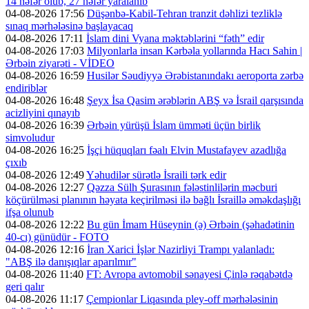
14 nəfər ölüb, 27 nəfər yaralanıb
04-08-2026 17:56
Düşənbə-Kabil-Tehran tranzit dəhlizi tezliklə
sınaq mərhələsinə başlayacaq
04-08-2026 17:11
İslam dini Vyana məktəblərini “fəth” edir
04-08-2026 17:03
Milyonlarla insan Kərbəla yollarında Hacı Sahin |
Ərbəin ziyarəti - VİDEO
04-08-2026 16:59
Husilər Səudiyyə Ərəbistanındakı aeroporta zərbə
endiriblər
04-08-2026 16:48
Şeyx İsa Qasim ərəblərin ABŞ və İsrail qarşısında
acizliyini qınayıb
04-08-2026 16:39
Ərbəin yürüşü İslam ümməti üçün birlik
simvoludur
04-08-2026 16:25
İşçi hüquqları fəalı Elvin Mustafayev azadlığa
çıxıb
04-08-2026 12:49
Yəhudilər sürətlə İsraili tərk edir
04-08-2026 12:27
Qəzza Sülh Şurasının fələstinlilərin məcburi
köçürülməsi planının həyata keçirilməsi ilə bağlı İsraillə əməkdaşlığı
ifşa olunub
04-08-2026 12:22
Bu gün İmam Hüseynin (ə) Ərbəin (şəhadətinin
40-cı) günüdür - FOTO
04-08-2026 12:16
İran Xarici İşlər Nazirliyi Trampı yalanladı:
"ABŞ ilə danışıqlar aparılmır"
04-08-2026 11:40
FT: Avropa avtomobil sənayesi Çinlə rəqabətdə
geri qalır
04-08-2026 11:17
Çempionlar Liqasında pley-off mərhələsinin