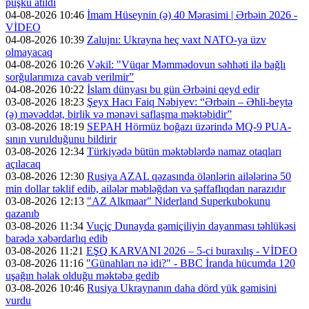
püşkü atıldı
04-08-2026 10:46
İmam Hüseynin (ə) 40 Mərasimi | Ərbəin 2026 -
VİDEO
04-08-2026 10:39
Zalujnı: Ukrayna heç vaxt NATO-ya üzv
olmayacaq
04-08-2026 10:26
Vəkil: "Vüqar Məmmədovun səhhəti ilə bağlı
sorğularımıza cavab verilmir”
04-08-2026 10:22
İslam dünyası bu gün Ərbəini qeyd edir
03-08-2026 18:23
Şeyx Hacı Faiq Nəbiyev: “Ərbəin – Əhli-beytə
(ə) məvəddət, birlik və mənəvi saflaşma məktəbidir”
03-08-2026 18:19
SEPAH Hörmüz boğazı üzərində MQ-9 PUA-
sının vurulduğunu bildirir
03-08-2026 12:34
Türkiyədə bütün məktəblərdə namaz otaqları
açılacaq
03-08-2026 12:30
Rusiya AZAL qəzasında ölənlərin ailələrinə 50
min dollar təklif edib, ailələr məbləğdən və şəffaflıqdan narazıdır
03-08-2026 12:13
"AZ Alkmaar" Niderland Superkubokunu
qazanıb
03-08-2026 11:34
Vuçiç Dunayda gəmiçiliyin dayanması təhlükəsi
barədə xəbərdarlıq edib
03-08-2026 11:21
EŞQ KARVANI 2026 – 5-ci buraxılış - VİDEO
03-08-2026 11:16
"Günahları nə idi?" - BBC İranda hücumda 120
uşağın həlak olduğu məktəbə gedib
03-08-2026 10:46
Rusiya Ukraynanın daha dörd yük gəmisini
vurdu