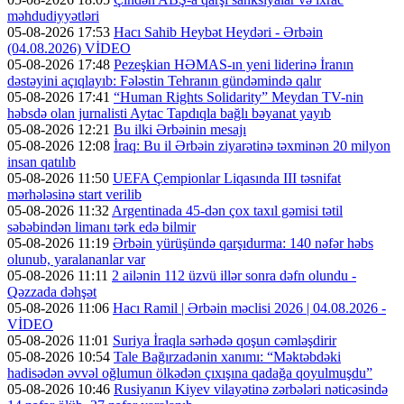
məhdudiyyətləri
05-08-2026 17:53
Hacı Sahib Heybət Heydəri - Ərbəin
(04.08.2026) VİDEO
05-08-2026 17:48
Pezeşkian HƏMAS-ın yeni liderinə İranın
dəstəyini açıqlayıb: Fələstin Tehranın gündəmində qalır
05-08-2026 17:41
“Human Rights Solidarity” Meydan TV-nin
həbsdə olan jurnalisti Aytac Tapdıqla bağlı bəyanat yayıb
05-08-2026 12:21
Bu ilki Ərbəinin mesajı
05-08-2026 12:08
İraq: Bu il Ərbəin ziyarətinə təxminən 20 milyon
insan qatılıb
05-08-2026 11:50
UEFA Çempionlar Liqasında III təsnifat
mərhələsinə start verilib
05-08-2026 11:32
Argentinada 45-dən çox taxıl gəmisi tətil
səbəbindən limanı tərk edə bilmir
05-08-2026 11:19
Ərbəin yürüşündə qarşıdurma: 140 nəfər həbs
olunub, yaralananlar var
05-08-2026 11:11
2 ailənin 112 üzvü illər sonra dəfn olundu -
Qəzzada dəhşət
05-08-2026 11:06
Hacı Ramil | Ərbəin məclisi 2026 | 04.08.2026 -
VİDEO
05-08-2026 11:01
Suriya İraqla sərhədə qoşun cəmləşdirir
05-08-2026 10:54
Tale Bağırzadənin xanımı: “Məktəbdəki
hadisədən əvvəl oğlumun ölkədən çıxışına qadağa qoyulmuşdu”
05-08-2026 10:46
Rusiyanın Kiyev vilayətinə zərbələri nəticəsində