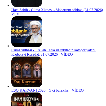
Hacı Sahib - Cümə Xütbəsi - Məhərrəm söhbəti (31.07.2026)
VİDEO
Cümə xütbəsi -1. Allah Taala ilə rabitənin kateqoriyaları.
Kərbəlayi Rəşadət. 31.07.2026 - VİDEO
EŞQ KARVANI 2026 – 5-ci buraxılış - VİDEO