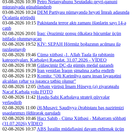
03-08-2026 10:39
Petro Netanyahunu Seutadakı qeyri-qanuni
miqrasiyada günahlandırıb
03-08-2026 10:24
DEM Partiyası nümayəndə heyəti İmralı adasında
Öcalanla görüşdü
03-08-2026 10:15
Pakistanda terror aktı zamanı ölənlərin sayı 14-ə
çatıb
02-08-2026 20:01
İraq: Ərazimiz qonşu ölkələrə hücumlar üçün
istifadə olunmayacaq
02-08-2026 19:52
KİV: SEPAH Hörmüz boğazının açılması ilə
razılaşmayıb
02-08-2026 19:46
Cümə xütbəsi -1. Allah Taala ilə rabitənin
kateqoriyaları. Kərbəlayi Rəşadət. 31.07.2026 - VİDEO
02-08-2026 19:38
Güləşçimiz DÇ-də gümüş medal qazandı
02-08-2026 19:29
İran yenidən İraqın şimalına zərbə endirib
02-08-2026 12:19
Komitə: “Əli Kərimliyə qarşı insan ləyaqətini
alçaldan rəftar və işgəncə tətbiq olunur”
02-08-2026 12:05
Ərbəin yürüşü İmam Hüseyn (ə) ziyarətgahı
Nəcəf Kərbəla yolu FOTO
02-08-2026 11:42
Həşdu-Şabi Kərbəlaya strateji qüvvələr
yerləşdirib
02-08-2026 11:00
Əl-Musəvi: Səudiyyə Ərəbistanı baş nazirimizi
uşaqlarımızı öldürərək qarşıladı
02-08-2026 10:46
Hacı Sahib - Cümə Xütbəsi - Məhərrəm söhbəti
(31.07.2026) VİDEO
02-08-2026 10:37
ABŞ İsrailin müdafiəsini davam etdirmək üçün