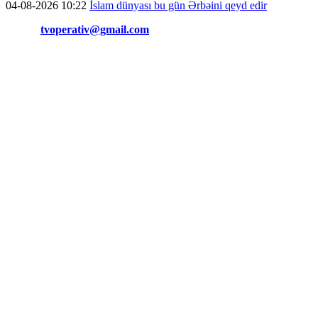
04-08-2026 10:22
İslam dünyası bu gün Ərbəini qeyd edir
Əlaqə:
tvoperativ@gmail.com
Copyright © Operativ.tv Bütün hüquqlar qorunur!