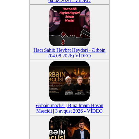
04.08.2026 - VİDEO
Hacı Sahib Heybət Heydəri - Ərbəin
(04.08.2026) VİDEO
Ərbəin məclisi | Binə İmam Həsən
Məscidi | 3 avqust 2026 - VİDEO