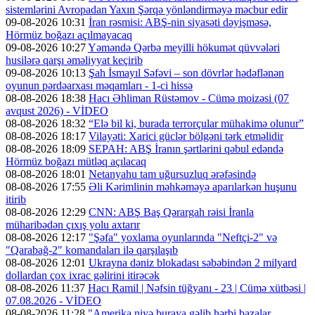
sistemlərini Avropadan Yaxın Şərqə yönləndirməyə məcbur edir
09-08-2026 10:31
İran rəsmisi: ABŞ-nin siyasəti dəyişməsə,
Hörmüz boğazı açılmayacaq
09-08-2026 10:27
Yəməndə Qərbə meyilli hökumət qüvvələri
husilərə qarşı əməliyyat keçirib
09-08-2026 10:13
Şah İsmayıl Səfəvi – son dövrlər hədəflənən
oyunun pərdəarxası məqamları - 1-ci hissə
08-08-2026 18:38
Hacı Əhliman Rüstəmov - Cümə moizəsi (07
avqust 2026) - VİDEO
08-08-2026 18:32
“Elə bil ki, burada terrorçular mühakimə olunur”
08-08-2026 18:17
Vilayəti: Xarici güclər bölgəni tərk etməlidir
08-08-2026 18:09
SEPAH: ABŞ İranın şərtlərini qəbul edəndə
Hörmüz boğazı mütləq açılacaq
08-08-2026 18:01
Netanyahu tam uğursuzluq ərəfəsində
08-08-2026 17:55
Əli Kərimlinin məhkəməyə aparılarkən huşunu
itirib
08-08-2026 12:29
CNN: ABŞ Baş Qərargah rəisi İranla
müharibədən çıxış yolu axtarır
08-08-2026 12:17
"Şəfa" yoxlama oyunlarında "Neftçi-2" və
"Qarabağ-2" komandaları ilə qarşılaşıb
08-08-2026 12:01
Ukrayna dəniz blokadası səbəbindən 2 milyard
dollardan çox ixrac gəlirini itirəcək
08-08-2026 11:37
Hacı Ramil | Nəfsin tüğyanı - 23 | Cümə xütbəsi |
07.08.2026 - VİDEO
08-08-2026 11:28
"Amerika niyə buraya gəlib hərbi bazalar