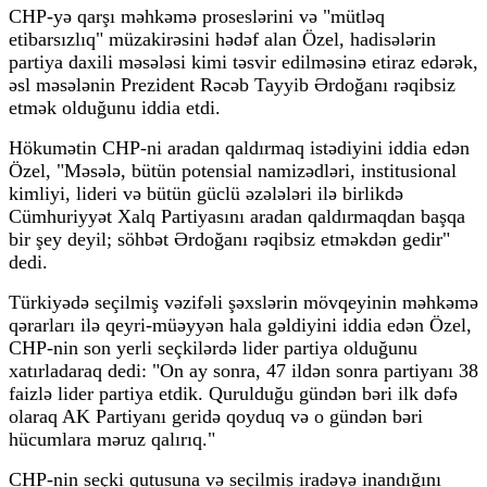
CHP-yə qarşı məhkəmə proseslərini və "mütləq
etibarsızlıq" müzakirəsini hədəf alan Özel, hadisələrin
partiya daxili məsələsi kimi təsvir edilməsinə etiraz edərək,
əsl məsələnin Prezident Rəcəb Tayyib Ərdoğanı rəqibsiz
etmək olduğunu iddia etdi.
Hökumətin CHP-ni aradan qaldırmaq istədiyini iddia edən
Özel, "Məsələ, bütün potensial namizədləri, institusional
kimliyi, lideri və bütün güclü əzələləri ilə birlikdə
Cümhuriyyət Xalq Partiyasını aradan qaldırmaqdan başqa
bir şey deyil; söhbət Ərdoğanı rəqibsiz etməkdən gedir"
dedi.
Türkiyədə seçilmiş vəzifəli şəxslərin mövqeyinin məhkəmə
qərarları ilə qeyri-müəyyən hala gəldiyini iddia edən Özel,
CHP-nin son yerli seçkilərdə lider partiya olduğunu
xatırladaraq dedi: "On ay sonra, 47 ildən sonra partiyanı 38
faizlə lider partiya etdik. Qurulduğu gündən bəri ilk dəfə
olaraq AK Partiyanı geridə qoyduq və o gündən bəri
hücumlara məruz qalırıq."
CHP-nin seçki qutusuna və seçilmiş iradəyə inandığını