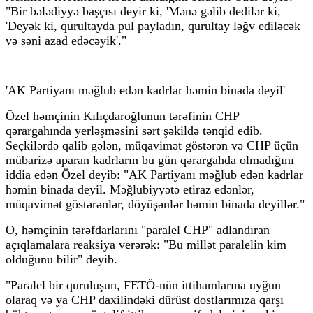
"Bir bələdiyyə başçısı deyir ki, 'Mənə gəlib dedilər ki,
'Deyək ki, qurultayda pul payladın, qurultay ləğv ediləcək
və səni azad edəcəyik'."
'AK Partiyanı məğlub edən kadrlar həmin binada deyil'
Özel həmçinin Kılıçdaroğlunun tərəfinin CHP
qərargahında yerləşməsini sərt şəkildə tənqid edib.
Seçkilərdə qalib gələn, müqavimət göstərən və CHP üçün
mübarizə aparan kadrların bu gün qərargahda olmadığını
iddia edən Özel deyib: "AK Partiyanı məğlub edən kadrlar
həmin binada deyil. Məğlubiyyətə etiraz edənlər,
müqavimət göstərənlər, döyüşənlər həmin binada deyillər."
O, həmçinin tərəfdarlarını "paralel CHP" adlandıran
açıqlamalara reaksiya verərək: "Bu millət paralelin kim
olduğunu bilir" deyib.
"Paralel bir quruluşun, FETÖ-nün ittihamlarına uyğun
olaraq və ya CHP daxilindəki dürüst dostlarımıza qarşı