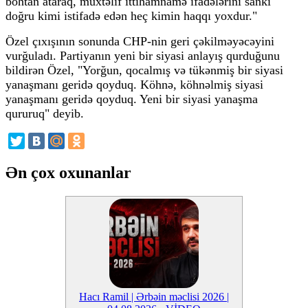
böhtan ataraq, müxtəlif ittihamnamə ifadələrini sanki
doğru kimi istifadə edən heç kimin haqqı yoxdur."
Özel çıxışının sonunda CHP-nin geri çəkilməyəcəyini
vurğuladı. Partiyanın yeni bir siyasi anlayış qurduğunu
bildirən Özel, "Yorğun, qocalmış və tükənmiş bir siyasi
yanaşmanı geridə qoyduq. Köhnə, köhnəlmiş siyasi
yanaşmanı geridə qoyduq. Yeni bir siyasi yanaşma
qururuq" deyib.
Ən çox oxunanlar
Hacı Ramil | Ərbəin məclisi 2026 |