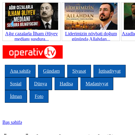
Skip to main content
Ağır cəzalarla İlham Əliyev
Liderimizin növbəti doğum
Azadlı
medianı susdura...
günündə Allahdan...
Ana səhifə
Gündəm
Siyasət
İqtisadiyyat
Sosial
Dünya
Hadisə
Mədəniyyət
İdman
Foto
Baş səhifə
You are here