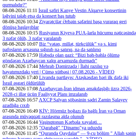
qurmalıdır?"
08-08-2026 11:11
İsrail səfiri Kanye Vestin Alqarve konsertinin
ləğvini tələb etsə də konsert baş tutub
08-08-2026 10:34
Ziyarətçilər Ərbəin səfərini başa vuraraq geri
dönüşə başlayıblar
08-08-2026 10:15
Rusiyanın Kiyevə PUA-larla hücumu nəticəsində
3 nəfər ölüb, 3 nəfər yaralanıb
08-08-2026 10:07
Biz “vətən, millət, türkçülük” və s. kimi
pafosların arxasına sığınıb nə satırıq, nə də satılırıq
07-08-2026 17:59
Həbsdə olan qazi: “Bizi bəh-bəhlə ölümə
göndərən Azərbaycan xalqı arxamızda durmadı”
07-08-2026 17:44
Mehrab Dəmirzadə | İlahi razılıq və
həyatımızdakı yeri | Cümə xütbəsi | 07.08.2026 - VİDEO
07-08-2026 17:40
Livanda partlayış: Atəşkəsdən bəri ilk dəfə iki
İsrail əsgəri öldürülüb
07-08-2026 17:08
Azərbaycan-İran idman əməkdaşlığı üzrə 2026-
2028-ci illər üçün Fəaliyyət Planı imzalanıb
07-08-2026 16:57
AXCP Salyan şöbəsinin sədri Zamin Salayev
azadlığa çıxıb
07-08-2026 16:49
KİV: Hörmüz boğazı ilə bağlı İran və Oman
arasında müvəqqəti razılaşma əldə olunub
07-08-2026 16:44
Vaşinqtonun Kərbəla xəyaləti…
07-08-2026 12:35
"Qarabağ" "Dinamo"ya uduzdu
07-08-2026 11:45
“Quranda Qaydalar” — 9-cu bölüm " Allah sənin
ruhunu harama qarşı ehtiyacsız yaradıb " - VİDEO