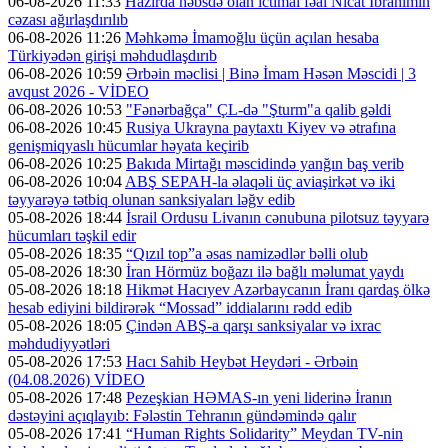
06-08-2026 11:33
Hazırda həbsdə olan ictimai fəal Nicat İbrahimin
cəzası ağırlaşdırılıb
06-08-2026 11:26
Məhkəmə İmamoğlu üçün açılan hesaba
Türkiyədən girişi məhdudlaşdırıb
06-08-2026 10:59
Ərbəin məclisi | Binə İmam Həsən Məscidi | 3
avqust 2026 - VİDEO
06-08-2026 10:53
"Fənərbağça" ÇL-də "Şturm"a qalib gəldi
06-08-2026 10:45
Rusiya Ukrayna paytaxtı Kiyev və ətrafına
genişmiqyaslı hücumlar həyata keçirib
06-08-2026 10:25
Bakıda Mirtağı məscidində yanğın baş verib
06-08-2026 10:04
ABŞ SEPAH-la əlaqəli üç aviaşirkət və iki
təyyarəyə tətbiq olunan sanksiyaları ləğv edib
05-08-2026 18:44
İsrail Ordusu Livanın cənubuna pilotsuz təyyarə
hücumları təşkil edir
05-08-2026 18:35
“Qızıl top”a əsas namizədlər bəlli olub
05-08-2026 18:30
İran Hörmüz boğazı ilə bağlı məlumat yaydı
05-08-2026 18:18
Hikmət Hacıyev Azərbaycanın İranı qardaş ölkə
hesab ediyini bildirərək “Mossad” iddialarını rədd edib
05-08-2026 18:05
Çindən ABŞ-a qarşı sanksiyalar və ixrac
məhdudiyyətləri
05-08-2026 17:53
Hacı Sahib Heybət Heydəri - Ərbəin
(04.08.2026) VİDEO
05-08-2026 17:48
Pezeşkian HƏMAS-ın yeni liderinə İranın
dəstəyini açıqlayıb: Fələstin Tehranın gündəmində qalır
05-08-2026 17:41
“Human Rights Solidarity” Meydan TV-nin