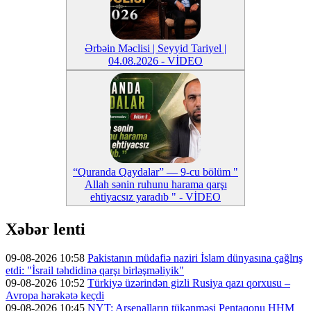
Ərbəin Məclisi | Seyyid Tariyel |
04.08.2026 - VİDEO
“Quranda Qaydalar” — 9-cu bölüm "
Allah sənin ruhunu harama qarşı
ehtiyacsız yaradıb " - VİDEO
Xəbər lenti
09-08-2026 10:58
Pakistanın müdafiə naziri İslam dünyasına çağlrış
etdi: "İsrail təhdidinə qarşı birləşməliyik"
09-08-2026 10:52
Türkiyə üzərindən gizli Rusiya qazı qorxusu –
Avropa hərəkətə keçdi
09-08-2026 10:45
NYT: Arsenalların tükənməsi Pentaqonu HHM