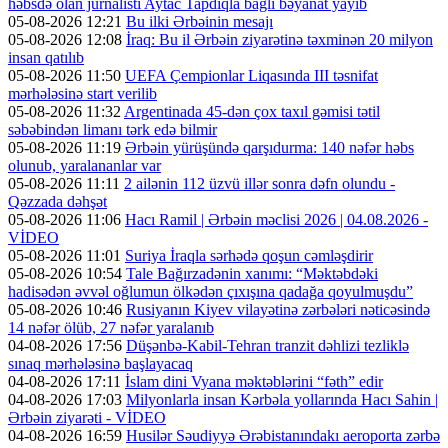
həbsdə olan jurnalisti Aytac Tapdıqla bağlı bəyanat yayıb
05-08-2026 12:21
Bu ilki Ərbəinin mesajı
05-08-2026 12:08
İraq: Bu il Ərbəin ziyarətinə təxminən 20 milyon
insan qatılıb
05-08-2026 11:50
UEFA Çempionlar Liqasında III təsnifat
mərhələsinə start verilib
05-08-2026 11:32
Argentinada 45-dən çox taxıl gəmisi tətil
səbəbindən limanı tərk edə bilmir
05-08-2026 11:19
Ərbəin yürüşündə qarşıdurma: 140 nəfər həbs
olunub, yaralananlar var
05-08-2026 11:11
2 ailənin 112 üzvü illər sonra dəfn olundu -
Qəzzada dəhşət
05-08-2026 11:06
Hacı Ramil | Ərbəin məclisi 2026 | 04.08.2026 -
VİDEO
05-08-2026 11:01
Suriya İraqla sərhədə qoşun cəmləşdirir
05-08-2026 10:54
Tale Bağırzadənin xanımı: “Məktəbdəki
hadisədən əvvəl oğlumun ölkədən çıxışına qadağa qoyulmuşdu”
05-08-2026 10:46
Rusiyanın Kiyev vilayətinə zərbələri nəticəsində
14 nəfər ölüb, 27 nəfər yaralanıb
04-08-2026 17:56
Düşənbə-Kabil-Tehran tranzit dəhlizi tezliklə
sınaq mərhələsinə başlayacaq
04-08-2026 17:11
İslam dini Vyana məktəblərini “fəth” edir
04-08-2026 17:03
Milyonlarla insan Kərbəla yollarında Hacı Sahin |
Ərbəin ziyarəti - VİDEO
04-08-2026 16:59
Husilər Səudiyyə Ərəbistanındakı aeroporta zərbə