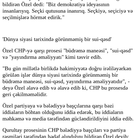
bildirən Özel dedi: "Biz demokratiya ideyasının
insanlarıyıq. Seçki qutusuna inanırıq. Seçkiyə, seçiciyə və
seçilmişlərə hörmət edirik."
'Dünya siyasi tarixində görünməmiş bir sui-qəsd'
Özel CHP-yə qarşı prosesi "büdrəmə maneəsi", "sui-qəsd"
və "yayındırma əməliyyatı" kimi təsvir edib.
"Bu gün millətlə birlikdə hakimiyyətə doğru irəliləyərkən
görülən işlər dünya siyasi tarixində görünməmiş bir
büdrəmə maneəsi, sui-qəsd, yayındırma əməliyyatıdır", -
deyə Özel əlavə edib və əlavə edib ki, CHP bu prosesdə
geri çəkilməməlidir.
Özel partiyaya və bələdiyyə başçılarına qarşı bəzi
iddiaların böhtan olduğunu iddia edərək, bu iddiaların
məhkəmə və media tərəfindən gücləndirildiyini iddia edib.
Qurultay prosesinin CHP bələdiyyə başçıları və partiya
rəsmiləri tərəfindən hədəf alındığını bildirən Özel deyib: