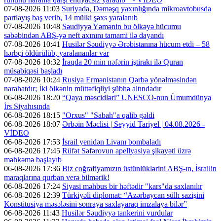
07-08-2026 11:03
Suriyada, Dəməşq yaxınlığında mikroavtobusda
partlayış baş verib, 14 mülki şəxs yaralanıb
07-08-2026 10:48
Səudiyyə Yəmənin bu ölkəyə hücumu
səbəbindən ABŞ-yə neft axınını tamami ilə dayandı
07-08-2026 10:41
Husilər Səudiyyə Ərəbistanına hücum etdi – 58
hərbçi öldürülüb, yaralananlar var
07-08-2026 10:32
İraqda 20 min nəfərin iştirakı ilə Quran
müsabiqəsi başladı
07-08-2026 10:24
Rusiya Ermənistanın Qərbə yönəlməsindən
narahatdır; İki ölkənin müttəfiqliyi şübhə altındadır
06-08-2026 18:20
“Qaya məscidləri” UNESCO-nun Ümumdünya
İrs Siyahısında
06-08-2026 18:15
"Orxus" "Sabah"a qalib gəldi
06-08-2026 18:07
Ərbəin Məclisi | Seyyid Tariyel | 04.08.2026 -
VİDEO
06-08-2026 17:53
İsrail yenidən Livanı bombaladı
06-08-2026 17:45
Rüfət Səfərovun apellyasiya şikayəti üzrə
məhkəmə başlayıb
06-08-2026 17:36
Biz coğrafiyamızın üstünlüklərini ABŞ-ın, İsrailin
maraqlarına qurban verə bilmərik!
06-08-2026 17:24
Siyasi məhbus bir həftədir "kars"da saxlanılır
06-08-2026 12:39
Türkiyəli diplomat: “Azərbaycan sülh sazişini
Konstitusiya məsələsini sonraya saxlayaraq imzalaya bilər”
06-08-2026 11:43
Husilər Səudiyyə tankerini vurdular