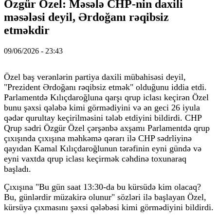
Özgür Özel: Məsələ CHP-nin daxili
məsələsi deyil, Ərdoğanı rəqibsiz
etməkdir
09/06/2026 - 23:43
Özel baş verənlərin partiya daxili mübahisəsi deyil,
"Prezident Ərdoğanı rəqibsiz etmək" olduğunu iddia etdi.
Parlamentdə Kılıçdaroğluna qarşı qrup iclası keçirən Özel
bunu şəxsi qələbə kimi görmədiyini və ən geci 26 iyula
qədər qurultay keçirilməsini tələb etdiyini bildirdi. CHP
Qrup sədri Özgür Özel çərşənbə axşamı Parlamentdə qrup
çıxışında çıxışına məhkəmə qərarı ilə CHP sədrliyinə
qayıdan Kamal Kılıçdaroğlunun tərəfinin eyni gündə və
eyni vaxtda qrup iclası keçirmək cəhdinə toxunaraq
başladı.
Çıxışına "Bu gün saat 13:30-da bu kürsüdə kim olacaq?
Bu, günlərdir müzakirə olunur" sözləri ilə başlayan Özel,
kürsüyə çıxmasını şəxsi qələbəsi kimi görmədiyini bildirdi.