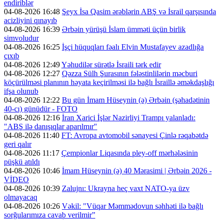
endiriblər
04-08-2026 16:48
Şeyx İsa Qasim ərəblərin ABŞ və İsrail qarşısında
acizliyini qınayıb
04-08-2026 16:39
Ərbəin yürüşü İslam ümməti üçün birlik
simvoludur
04-08-2026 16:25
İşçi hüquqları fəalı Elvin Mustafayev azadlığa
çıxıb
04-08-2026 12:49
Yəhudilər sürətlə İsraili tərk edir
04-08-2026 12:27
Qəzza Sülh Şurasının fələstinlilərin məcburi
köçürülməsi planının həyata keçirilməsi ilə bağlı İsraillə əməkdaşlığı
ifşa olunub
04-08-2026 12:22
Bu gün İmam Hüseynin (ə) Ərbəin (şəhadətinin
40-cı) günüdür - FOTO
04-08-2026 12:16
İran Xarici İşlər Nazirliyi Trampı yalanladı:
"ABŞ ilə danışıqlar aparılmır"
04-08-2026 11:40
FT: Avropa avtomobil sənayesi Çinlə rəqabətdə
geri qalır
04-08-2026 11:17
Çempionlar Liqasında pley-off mərhələsinin
püşkü atıldı
04-08-2026 10:46
İmam Hüseynin (ə) 40 Mərasimi | Ərbəin 2026 -
VİDEO
04-08-2026 10:39
Zalujnı: Ukrayna heç vaxt NATO-ya üzv
olmayacaq
04-08-2026 10:26
Vəkil: "Vüqar Məmmədovun səhhəti ilə bağlı
sorğularımıza cavab verilmir”