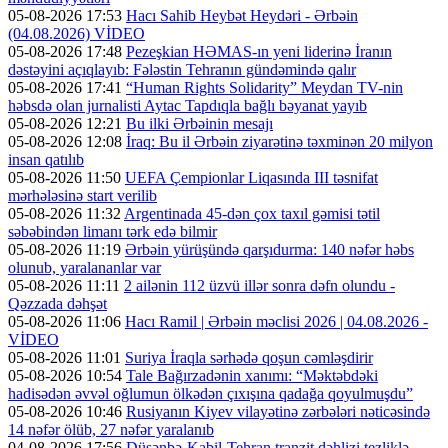
05-08-2026 17:53
Hacı Sahib Heybət Heydəri - Ərbəin
(04.08.2026) VİDEO
05-08-2026 17:48
Pezeşkian HƏMAS-ın yeni liderinə İranın
dəstəyini açıqlayıb: Fələstin Tehranın gündəmində qalır
05-08-2026 17:41
“Human Rights Solidarity” Meydan TV-nin
həbsdə olan jurnalisti Aytac Tapdıqla bağlı bəyanat yayıb
05-08-2026 12:21
Bu ilki Ərbəinin mesajı
05-08-2026 12:08
İraq: Bu il Ərbəin ziyarətinə təxminən 20 milyon
insan qatılıb
05-08-2026 11:50
UEFA Çempionlar Liqasında III təsnifat
mərhələsinə start verilib
05-08-2026 11:32
Argentinada 45-dən çox taxıl gəmisi tətil
səbəbindən limanı tərk edə bilmir
05-08-2026 11:19
Ərbəin yürüşündə qarşıdurma: 140 nəfər həbs
olunub, yaralananlar var
05-08-2026 11:11
2 ailənin 112 üzvü illər sonra dəfn olundu -
Qəzzada dəhşət
05-08-2026 11:06
Hacı Ramil | Ərbəin məclisi 2026 | 04.08.2026 -
VİDEO
05-08-2026 11:01
Suriya İraqla sərhədə qoşun cəmləşdirir
05-08-2026 10:54
Tale Bağırzadənin xanımı: “Məktəbdəki
hadisədən əvvəl oğlumun ölkədən çıxışına qadağa qoyulmuşdu”
05-08-2026 10:46
Rusiyanın Kiyev vilayətinə zərbələri nəticəsində
14 nəfər ölüb, 27 nəfər yaralanıb
04-08-2026 17:56
Düşənbə-Kabil-Tehran tranzit dəhlizi tezliklə