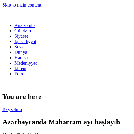
Skip to main content
Ana səhifə
Gündəm
Siyasət
İqtisadiyyat
Sosial
Dünya
Hadisə
Mədəniyyət
İdman
Foto
You are here
Baş səhifə
Azərbaycanda Məhərrəm ayı başlayıb