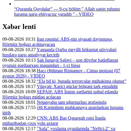
“Quranda Qaydalar” — 9-cu bölüm " Allah sənin ruhunu
harama qarşı ehtiyacsız yaradıb " - VİDEO
Xəbər lenti
09-08-2026 10:31
İran rəsmisi: ABŞ-nin siyasəti dəyişməsə,
Hörmüz boğazı açılmayacaq
09-08-2026 10:27
Yəməndə Qərbə meyilli hökumət qüvvələri
husilərə qarşı əməliyyat keçirib
09-08-2026 10:13
Şah İsmayıl Səfəvi – son dövrlər hədəflənən
oyunun pərdəarxası məqamları - 1-ci hissə
08-08-2026 18:38
Hacı Əhliman Rüstəmov - Cümə moizəsi (07
avqust 2026) - VİDEO
08-08-2026 18:32
“Elə bil ki, burada terrorçular mühakimə olunur”
08-08-2026 18:17
Vilayəti: Xarici güclər bölgəni tərk etməlidir
08-08-2026 18:09
SEPAH: ABŞ İranın şərtlərini qəbul edəndə
Hörmüz boğazı mütləq açılacaq
08-08-2026 18:01
Netanyahu tam uğursuzluq ərəfəsində
08-08-2026 17:55
Əli Kərimlinin məhkəməyə aparılarkən huşunu
itirib
08-08-2026 12:29
CNN: ABŞ Baş Qərargah rəisi İranla
müharibədən çıxış yolu axtarır
08-08-2026 12:17
"Şəfa" yoxlama oyunlarında "Neftçi-2" və