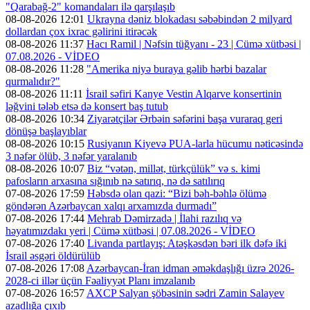
"Qarabağ-2" komandaları ilə qarşılaşıb
08-08-2026 12:01
Ukrayna dəniz blokadası səbəbindən 2 milyard
dollardan çox ixrac gəlirini itirəcək
08-08-2026 11:37
Hacı Ramil | Nəfsin tüğyanı - 23 | Cümə xütbəsi |
07.08.2026 - VİDEO
08-08-2026 11:28
"Amerika niyə buraya gəlib hərbi bazalar
qurmalıdır?"
08-08-2026 11:11
İsrail səfiri Kanye Vestin Alqarve konsertinin
ləğvini tələb etsə də konsert baş tutub
08-08-2026 10:34
Ziyarətçilər Ərbəin səfərini başa vuraraq geri
dönüşə başlayıblar
08-08-2026 10:15
Rusiyanın Kiyevə PUA-larla hücumu nəticəsində
3 nəfər ölüb, 3 nəfər yaralanıb
08-08-2026 10:07
Biz “vətən, millət, türkçülük” və s. kimi
pafosların arxasına sığınıb nə satırıq, nə də satılırıq
07-08-2026 17:59
Həbsdə olan qazi: “Bizi bəh-bəhlə ölümə
göndərən Azərbaycan xalqı arxamızda durmadı”
07-08-2026 17:44
Mehrab Dəmirzadə | İlahi razılıq və
həyatımızdakı yeri | Cümə xütbəsi | 07.08.2026 - VİDEO
07-08-2026 17:40
Livanda partlayış: Atəşkəsdən bəri ilk dəfə iki
İsrail əsgəri öldürülüb
07-08-2026 17:08
Azərbaycan-İran idman əməkdaşlığı üzrə 2026-
2028-ci illər üçün Fəaliyyət Planı imzalanıb
07-08-2026 16:57
AXCP Salyan şöbəsinin sədri Zamin Salayev
azadlığa çıxıb