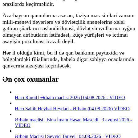
ərazilərdə keçirməlidir.
Azərbaycan qanunlarına əsasən, təziyə mərasimləri zamanı
milli-mənəvi dəyərlərə və dövlətçilik ənənələrinə xələl
gətirən şüarların səsləndirilməsi, dövlət simvollarına uyğun
olmayan atributların istifadəsi, küçə yürüşləri və ictimai
asayişin pozulması icazəli deyil.
Hər il olduğu kimi, bu il də qan bankının paytaxtda və
bölgələrdəki filiallarında, habelə digər səhiyyə ocaqlarında
qanvermə aksiyası keçiriləcək.
Ən çox oxunanlar
Hacı Ramil | Ərbəin məclisi 2026 | 04.08.2026 - VİDEO
Hacı Sahib Heybət Heydəri - Ərbəin (04.08.2026) VİDEO
Ərbəin məclisi | Binə İmam Həsən Məscidi | 3 avqust 2026 -
VİDEO
Ərbəin Məclisi | Seyyid Tariyel | 04.08.2026 - VİDEO