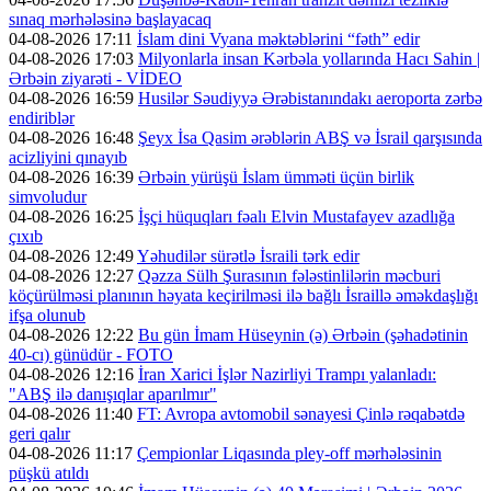
sınaq mərhələsinə başlayacaq
04-08-2026 17:11
İslam dini Vyana məktəblərini “fəth” edir
04-08-2026 17:03
Milyonlarla insan Kərbəla yollarında Hacı Sahin |
Ərbəin ziyarəti - VİDEO
04-08-2026 16:59
Husilər Səudiyyə Ərəbistanındakı aeroporta zərbə
endiriblər
04-08-2026 16:48
Şeyx İsa Qasim ərəblərin ABŞ və İsrail qarşısında
acizliyini qınayıb
04-08-2026 16:39
Ərbəin yürüşü İslam ümməti üçün birlik
simvoludur
04-08-2026 16:25
İşçi hüquqları fəalı Elvin Mustafayev azadlığa
çıxıb
04-08-2026 12:49
Yəhudilər sürətlə İsraili tərk edir
04-08-2026 12:27
Qəzza Sülh Şurasının fələstinlilərin məcburi
köçürülməsi planının həyata keçirilməsi ilə bağlı İsraillə əməkdaşlığı
ifşa olunub
04-08-2026 12:22
Bu gün İmam Hüseynin (ə) Ərbəin (şəhadətinin
40-cı) günüdür - FOTO
04-08-2026 12:16
İran Xarici İşlər Nazirliyi Trampı yalanladı:
"ABŞ ilə danışıqlar aparılmır"
04-08-2026 11:40
FT: Avropa avtomobil sənayesi Çinlə rəqabətdə
geri qalır
04-08-2026 11:17
Çempionlar Liqasında pley-off mərhələsinin
püşkü atıldı