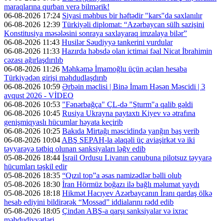
maraqlarına qurban verə bilmərik!
06-08-2026 17:24
Siyasi məhbus bir həftədir "kars"da saxlanılır
06-08-2026 12:39
Türkiyəli diplomat: “Azərbaycan sülh sazişini
Konstitusiya məsələsini sonraya saxlayaraq imzalaya bilər”
06-08-2026 11:43
Husilər Səudiyyə tankerini vurdular
06-08-2026 11:33
Hazırda həbsdə olan ictimai fəal Nicat İbrahimin
cəzası ağırlaşdırılıb
06-08-2026 11:26
Məhkəmə İmamoğlu üçün açılan hesaba
Türkiyədən girişi məhdudlaşdırıb
06-08-2026 10:59
Ərbəin məclisi | Binə İmam Həsən Məscidi | 3
avqust 2026 - VİDEO
06-08-2026 10:53
"Fənərbağça" ÇL-də "Şturm"a qalib gəldi
06-08-2026 10:45
Rusiya Ukrayna paytaxtı Kiyev və ətrafına
genişmiqyaslı hücumlar həyata keçirib
06-08-2026 10:25
Bakıda Mirtağı məscidində yanğın baş verib
06-08-2026 10:04
ABŞ SEPAH-la əlaqəli üç aviaşirkət və iki
təyyarəyə tətbiq olunan sanksiyaları ləğv edib
05-08-2026 18:44
İsrail Ordusu Livanın cənubuna pilotsuz təyyarə
hücumları təşkil edir
05-08-2026 18:35
“Qızıl top”a əsas namizədlər bəlli olub
05-08-2026 18:30
İran Hörmüz boğazı ilə bağlı məlumat yaydı
05-08-2026 18:18
Hikmət Hacıyev Azərbaycanın İranı qardaş ölkə
hesab ediyini bildirərək “Mossad” iddialarını rədd edib
05-08-2026 18:05
Çindən ABŞ-a qarşı sanksiyalar və ixrac
məhdudiyyətləri