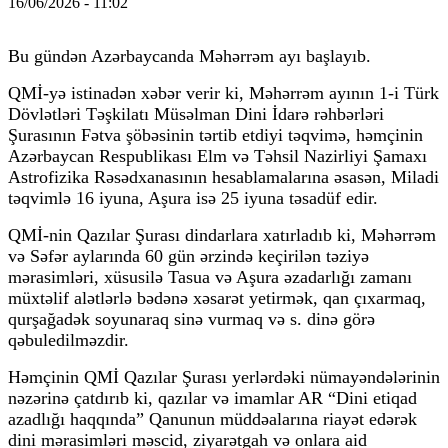
16/06/2026 - 11:02
Bu gündən Azərbaycanda Məhərrəm ayı başlayıb.
QMİ-yə istinadən xəbər verir ki, Məhərrəm ayının 1-i Türk
Dövlətləri Təşkilatı Müsəlman Dini İdarə rəhbərləri
Şurasının Fətva şöbəsinin tərtib etdiyi təqvimə, həmçinin
Azərbaycan Respublikası Elm və Təhsil Nazirliyi Şamaxı
Astrofizika Rəsədxanasının hesablamalarına əsasən, Miladi
təqvimlə 16 iyuna, Aşura isə 25 iyuna təsadüf edir.
QMİ-nin Qazılar Şurası dindarlara xatırladıb ki, Məhərrəm
və Səfər aylarında 60 gün ərzində keçirilən təziyə
mərasimləri, xüsusilə Tasua və Aşura əzadarlığı zamanı
müxtəlif alətlərlə bədənə xəsarət yetirmək, qan çıxarmaq,
qurşağadək soyunaraq sinə vurmaq və s. dinə görə
qəbuledilməzdir.
Həmçinin QMİ Qazılar Şurası yerlərdəki nümayəndələrinin
nəzərinə çatdırıb ki, qazılar və imamlar AR “Dini etiqad
azadlığı haqqında” Qanunun müddəalarına riayət edərək
dini mərasimləri məscid, ziyarətgah və onlara aid