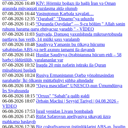
07-08-2026 16:49
KİV: Hörmüz boğazı ilə bağlı İran və Oman
arasında müvəqqəti razılaşma əldə olunub
07-08-2026 16:44
Vaşinqtonun Kərbəla xəyaləti…
07-08-2026 12:35
"Qarabağ" "Dinamo"ya uduzdu
07-08-2026 11:45
“Quranda Qaydalar” — 9-cu bölüm " Allah sənin
ruhunu harama qarşı ehtiyacsız yaradıb " - VİDEO
07-08-2026 11:03
Suriyada, Dəməşq yaxınlığında mikroavtobusda
partlayış baş verib, 14 mülki şəxs yaralanıb
07-08-2026 10:48
Səudiyyə Yəmənin bu ölkəyə hücumu
səbəbindən ABŞ-yə neft axınını tamami ilə dayandı
07-08-2026 10:41
Husilər Səudiyyə Ərəbistanına hücum etdi – 58
hərbçi öldürülüb, yaralananlar var
07-08-2026 10:32
İraqda 20 min nəfərin iştirakı ilə Quran
müsabiqəsi başladı
07-08-2026 10:24
Rusiya Ermənistanın Qərbə yönəlməsindən
narahatdır; İki ölkənin müttəfiqliyi şübhə altındadır
06-08-2026 18:20
“Qaya məscidləri” UNESCO-nun Ümumdünya
İrs Siyahısında
06-08-2026 18:15
"Orxus" "Sabah"a qalib gəldi
06-08-2026 18:07
Ərbəin Məclisi | Seyyid Tariyel | 04.08.2026 -
VİDEO
06-08-2026 17:53
İsrail yenidən Livanı bombaladı
06-08-2026 17:45
Rüfət Səfərovun apellyasiya şikayəti üzrə
məhkəmə başlayıb
06-08-2026 17:36
Biz coğrafiyamızın üstünlüklərini ABŞ-ın, İsrailin