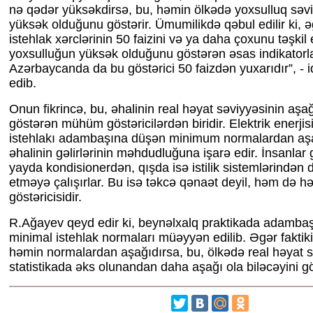
nə qədər yüksəkdirsə, bu, həmin ölkədə yoxsulluq səv
yüksək olduğunu göstərir. Ümumilikdə qəbul edilir ki, ə
istehlak xərclərinin 50 faizini və ya daha çoxunu təşkil 
yoxsulluğun yüksək olduğunu göstərən əsas indikatorlar
Azərbaycanda da bu göstərici 50 faizdən yuxarıdır”, - i
edib.
Onun fikrincə, bu, əhalinin real həyat səviyyəsinin aşa
göstərən mühüm göstəricilərdən biridir. Elektrik enerjis
istehlakı adambaşına düşən minimum normalardan aşa
əhalinin gəlirlərinin məhdudluğuna işarə edir. İnsanlar g
yayda kondisionerdən, qışda isə istilik sistemlərindən 
etməyə çalışırlar. Bu isə təkcə qənaət deyil, həm də hə
göstəricisidir.
R.Ağayev qeyd edir ki, beynəlxalq praktikada adamba
minimal istehlak normaları müəyyən edilib. Əgər faktiki 
həmin normalardan aşağıdırsa, bu, ölkədə real həyat s
statistikada əks olunandan daha aşağı ola biləcəyini gö