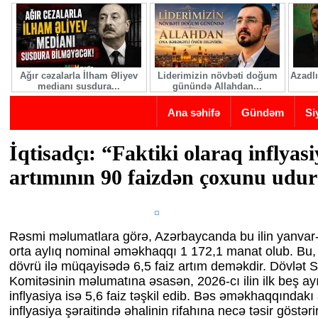
Skip to main content
Ağır cəzalarla İlham Əliyev
Liderimizin növbəti doğum
Azadlı
medianı susdura...
günündə Allahdan...
Ana səhifə
Gündəm
Si
İqtisadçı: “Faktiki olaraq inflyas
artımının 90 faizdən çoxunu udur
Rəsmi məlumatlara görə, Azərbaycanda bu ilin yanvar-
orta aylıq nominal əməkhaqqı 1 172,1 manat olub. Bu, ö
dövrü ilə müqayisədə 6,5 faiz artım deməkdir. Dövlət St
Komitəsinin məlumatına əsasən, 2026-cı ilin ilk beş ayın
inflyasiya isə 5,6 faiz təşkil edib. Bəs əməkhaqqındak
inflyasiya şəraitində əhalinin rifahına necə təsir göstəri