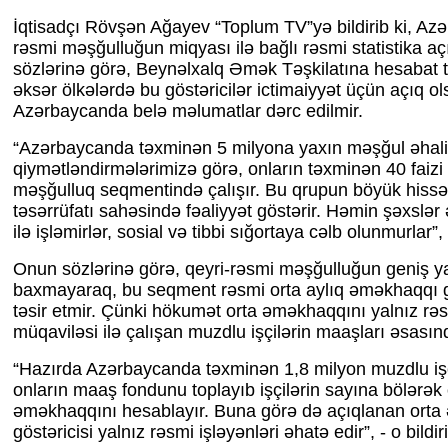
İqtisadçı Rövşən Ağayev “Toplum TV”yə bildirib ki, Az
rəsmi məşğulluğun miqyası ilə bağlı rəsmi statistika a
sözlərinə görə, Beynəlxalq Əmək Təşkilatına hesabat
əksər ölkələrdə bu göstəricilər ictimaiyyət üçün açıq ol
Azərbaycanda belə məlumatlar dərc edilmir.
“Azərbaycanda təxminən 5 milyona yaxın məşğul əhali 
qiymətləndirmələrimizə görə, onların təxminən 40 faizi
məşğulluq seqmentində çalışır. Bu qrupun böyük hissə
təsərrüfatı sahəsində fəaliyyət göstərir. Həmin şəxslə
ilə işləmirlər, sosial və tibbi sığortaya cəlb olunmurlar”, 
Onun sözlərinə görə, qeyri-rəsmi məşğulluğun geniş y
baxmayaraq, bu seqment rəsmi orta aylıq əməkhaqqı gö
təsir etmir. Çünki hökumət orta əməkhaqqını yalnız r
müqaviləsi ilə çalışan muzdlu işçilərin maaşları əsasın
“Hazırda Azərbaycanda təxminən 1,8 milyon muzdlu iş
onların maaş fondunu toplayıb işçilərin sayına bölərək 
əməkhaqqını hesablayır. Buna görə də açıqlanan ort
göstəricisi yalnız rəsmi işləyənləri əhatə edir”, - o bildir