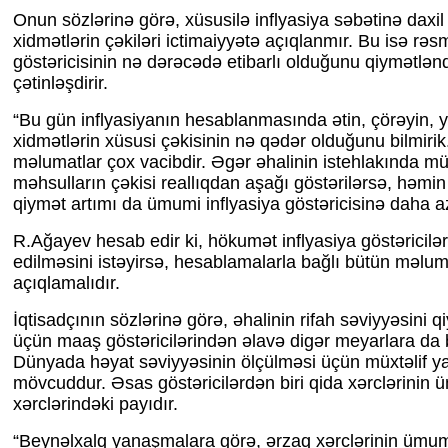
Onun sözlərinə görə, xüsusilə inflyasiya səbətinə daxil
xidmətlərin çəkiləri ictimaiyyətə açıqlanmır. Bu isə rəsm
göstəricisinin nə dərəcədə etibarlı olduğunu qiymətlən
çətinləşdirir.
“Bu gün inflyasiyanın hesablanmasında ətin, çörəyin, y
xidmətlərin xüsusi çəkisinin nə qədər olduğunu bilmirik
məlumatlar çox vacibdir. Əgər əhalinin istehlakında m
məhsulların çəkisi reallıqdan aşağı göstərilərsə, həmi
qiymət artımı da ümumi inflyasiya göstəricisinə daha az
R.Ağayev hesab edir ki, hökumət inflyasiya göstəricilər
edilməsini istəyirsə, hesablamalarla bağlı bütün məlum
açıqlamalıdır.
İqtisadçının sözlərinə görə, əhalinin rifah səviyyəsini 
üçün maaş göstəricilərindən əlavə digər meyarlara da
Dünyada həyat səviyyəsinin ölçülməsi üçün müxtəlif 
mövcuddur. Əsas göstəricilərdən biri qida xərclərinin 
xərclərindəki payıdır.
“Beynəlxalq yanaşmalara görə, ərzaq xərclərinin ümum