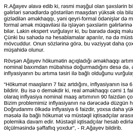
R.Ağayev əlavə edib ki, rəsmi məşğul olan şəxslərin bi
gəlirləri sənədlərdə göstərilən maaşdan yüksək ola bil
gizlədilən əməkhaqqı, yəni qeyri-formal ödənişlər də 
formal əmək müqaviləsi ilə işləyən şəxslərin gəlirlərinə
bilər. Lakin ekspert vurğulayır ki, bu barədə dəqiq məl
Çünki bu sahədə nə hesablamalar aparılır, nə də müstə
mövcuddur. Onun sözlərinə görə, bu vəziyyət daha çox
müşahidə olunur.
Rövşən Ağayev hökumətin açıqladığı əməkhaqqı artımı 
nominal baxımdan mübahisə doğurmadığını desə də, 
inflyasiyanın bu artıma təsiri ilə bağlı olduğunu vurğulay
“Hökumət maaşların 7 faiz artdığını, inflyasiyanın isə 
bildirir. Bu isə o deməkdir ki, real əməkhaqqı cəmi 1 faiz
olaraq inflyasiya nominal maaş artımının 90 faizdən çox
Bizim problemimiz inflyasiyanın nə dərəcədə düzgün h
Doğrudanmı ölkədə inflyasiya 6 faizdir, yoxsa daha yü
məsələ ilə bağlı hökumət və müstəqil iqtisadçılar arasın
polemika davam edir. Müstəqil iqtisadçılar hesab edirlər
ölçülməsində şəffaflıq yoxdur”, - R.Ağayev bildirib.