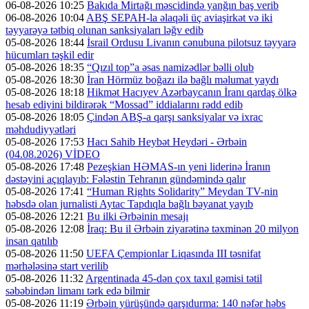
06-08-2026 10:25
Bakıda Mirtağı məscidində yanğın baş verib
06-08-2026 10:04
ABŞ SEPAH-la əlaqəli üç aviaşirkət və iki
təyyarəyə tətbiq olunan sanksiyaları ləğv edib
05-08-2026 18:44
İsrail Ordusu Livanın cənubuna pilotsuz təyyarə
hücumları təşkil edir
05-08-2026 18:35
“Qızıl top”a əsas namizədlər bəlli olub
05-08-2026 18:30
İran Hörmüz boğazı ilə bağlı məlumat yaydı
05-08-2026 18:18
Hikmət Hacıyev Azərbaycanın İranı qardaş ölkə
hesab ediyini bildirərək “Mossad” iddialarını rədd edib
05-08-2026 18:05
Çindən ABŞ-a qarşı sanksiyalar və ixrac
məhdudiyyətləri
05-08-2026 17:53
Hacı Sahib Heybət Heydəri - Ərbəin
(04.08.2026) VİDEO
05-08-2026 17:48
Pezeşkian HƏMAS-ın yeni liderinə İranın
dəstəyini açıqlayıb: Fələstin Tehranın gündəmində qalır
05-08-2026 17:41
“Human Rights Solidarity” Meydan TV-nin
həbsdə olan jurnalisti Aytac Tapdıqla bağlı bəyanat yayıb
05-08-2026 12:21
Bu ilki Ərbəinin mesajı
05-08-2026 12:08
İraq: Bu il Ərbəin ziyarətinə təxminən 20 milyon
insan qatılıb
05-08-2026 11:50
UEFA Çempionlar Liqasında III təsnifat
mərhələsinə start verilib
05-08-2026 11:32
Argentinada 45-dən çox taxıl gəmisi tətil
səbəbindən limanı tərk edə bilmir
05-08-2026 11:19
Ərbəin yürüşündə qarşıdurma: 140 nəfər həbs