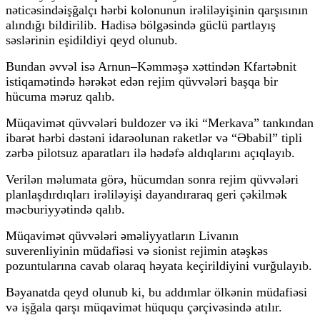
nəticəsindəişğalçı hərbi kolonunun irəliləyişinin qarşısının
alındığı bildirilib. Hadisə bölgəsində güclü partlayış
səslərinin eşidildiyi qeyd olunub.
Bundan əvvəl isə Arnun–Kəmməşə xəttindən Kfartəbnit
istiqamətində hərəkət edən rejim qüvvələri başqa bir
hücuma məruz qalıb.
Müqavimət qüvvələri buldozer və iki “Merkava” tankından
ibarət hərbi dəstəni idarəolunan raketlər və “Əbabil” tipli
zərbə pilotsuz aparatları ilə hədəfə aldıqlarını açıqlayıb.
Verilən məlumata görə, hücumdan sonra rejim qüvvələri
planlaşdırdıqları irəliləyişi dayandıraraq geri çəkilmək
məcburiyyətində qalıb.
Müqavimət qüvvələri əməliyyatların Livanın
suverenliyinin müdafiəsi və sionist rejimin atəşkəs
pozuntularına cavab olaraq həyata keçirildiyini vurğulayıb.
Bəyanatda qeyd olunub ki, bu addımlar ölkənin müdafiəsi
və işğala qarşı müqavimət hüququ çərçivəsində atılır.