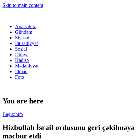
Skip to main content
Ana səhifə
Gündəm
Siyasət
İqtisadiyyat
Sosial
Dünya
Hadisə
Mədəniyyət
İdman
Foto
You are here
Baş səhifə
Hizbullah İsrail ordusunu geri çəkilməyə
məcbur etdi