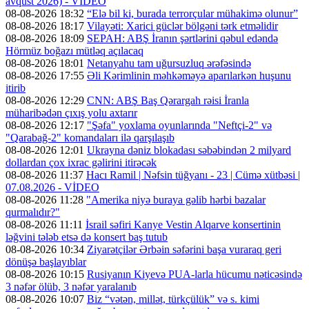
avqust 2026) - VİDEO
08-08-2026 18:32
“Elə bil ki, burada terrorçular mühakimə olunur”
08-08-2026 18:17
Vilayəti: Xarici güclər bölgəni tərk etməlidir
08-08-2026 18:09
SEPAH: ABŞ İranın şərtlərini qəbul edəndə
Hörmüz boğazı mütləq açılacaq
08-08-2026 18:01
Netanyahu tam uğursuzluq ərəfəsində
08-08-2026 17:55
Əli Kərimlinin məhkəməyə aparılarkən huşunu
itirib
08-08-2026 12:29
CNN: ABŞ Baş Qərargah rəisi İranla
müharibədən çıxış yolu axtarır
08-08-2026 12:17
"Şəfa" yoxlama oyunlarında "Neftçi-2" və
"Qarabağ-2" komandaları ilə qarşılaşıb
08-08-2026 12:01
Ukrayna dəniz blokadası səbəbindən 2 milyard
dollardan çox ixrac gəlirini itirəcək
08-08-2026 11:37
Hacı Ramil | Nəfsin tüğyanı - 23 | Cümə xütbəsi |
07.08.2026 - VİDEO
08-08-2026 11:28
"Amerika niyə buraya gəlib hərbi bazalar
qurmalıdır?"
08-08-2026 11:11
İsrail səfiri Kanye Vestin Alqarve konsertinin
ləğvini tələb etsə də konsert baş tutub
08-08-2026 10:34
Ziyarətçilər Ərbəin səfərini başa vuraraq geri
dönüşə başlayıblar
08-08-2026 10:15
Rusiyanın Kiyevə PUA-larla hücumu nəticəsində
3 nəfər ölüb, 3 nəfər yaralanıb
08-08-2026 10:07
Biz “vətən, millət, türkçülük” və s. kimi