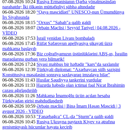
07-08-2026 10:24
Rusiya Ermənistanın Qərbə yönəlməsindən
narahatdır; İki ölkənin müttəfiqliyi şübhə altındadır
06-08-2026 18:20
“Qaya məscidləri” UNESCO-nun Ümumdünya
İrs Siyahısında
06-08-2026 18:15
"Orxus" "Sabah"a qalib gəldi
06-08-2026 18:07
Ərbəin Məclisi | Seyyid Tariyel | 04.08.2026 -
VİDEO
06-08-2026 17:53
İsrail yenidən Livanı bombaladı
06-08-2026 17:45
Rüfət Səfərovun apellyasiya şikayəti üzrə
məhkəmə başlayıb
06-08-2026 17:36
Biz coğrafiyamızın üstünlüklərini ABŞ-ın, İsrailin
maraqlarına qurban verə bilmərik!
06-08-2026 17:24
Siyasi məhbus bir həftədir "kars"da saxlanılır
06-08-2026 12:39
Türkiyəli diplomat: “Azərbaycan sülh sazişini
Konstitusiya məsələsini sonraya saxlayaraq imzalaya bilər”
06-08-2026 11:43
Husilər Səudiyyə tankerini vurdular
06-08-2026 11:33
Hazırda həbsdə olan ictimai fəal Nicat İbrahimin
cəzası ağırlaşdırılıb
06-08-2026 11:26
Məhkəmə İmamoğlu üçün açılan hesaba
Türkiyədən girişi məhdudlaşdırıb
06-08-2026 10:59
Ərbəin məclisi | Binə İmam Həsən Məscidi | 3
avqust 2026 - VİDEO
06-08-2026 10:53
"Fənərbağça" ÇL-də "Şturm"a qalib gəldi
06-08-2026 10:45
Rusiya Ukrayna paytaxtı Kiyev və ətrafına
genişmiqyaslı hücumlar həyata keçirib