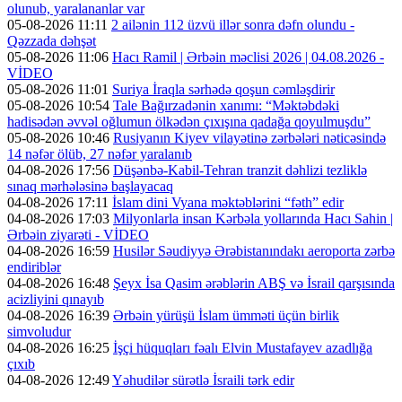
olunub, yaralananlar var
05-08-2026 11:11
2 ailənin 112 üzvü illər sonra dəfn olundu -
Qəzzada dəhşət
05-08-2026 11:06
Hacı Ramil | Ərbəin məclisi 2026 | 04.08.2026 -
VİDEO
05-08-2026 11:01
Suriya İraqla sərhədə qoşun cəmləşdirir
05-08-2026 10:54
Tale Bağırzadənin xanımı: “Məktəbdəki
hadisədən əvvəl oğlumun ölkədən çıxışına qadağa qoyulmuşdu”
05-08-2026 10:46
Rusiyanın Kiyev vilayətinə zərbələri nəticəsində
14 nəfər ölüb, 27 nəfər yaralanıb
04-08-2026 17:56
Düşənbə-Kabil-Tehran tranzit dəhlizi tezliklə
sınaq mərhələsinə başlayacaq
04-08-2026 17:11
İslam dini Vyana məktəblərini “fəth” edir
04-08-2026 17:03
Milyonlarla insan Kərbəla yollarında Hacı Sahin |
Ərbəin ziyarəti - VİDEO
04-08-2026 16:59
Husilər Səudiyyə Ərəbistanındakı aeroporta zərbə
endiriblər
04-08-2026 16:48
Şeyx İsa Qasim ərəblərin ABŞ və İsrail qarşısında
acizliyini qınayıb
04-08-2026 16:39
Ərbəin yürüşü İslam ümməti üçün birlik
simvoludur
04-08-2026 16:25
İşçi hüquqları fəalı Elvin Mustafayev azadlığa
çıxıb
04-08-2026 12:49
Yəhudilər sürətlə İsraili tərk edir