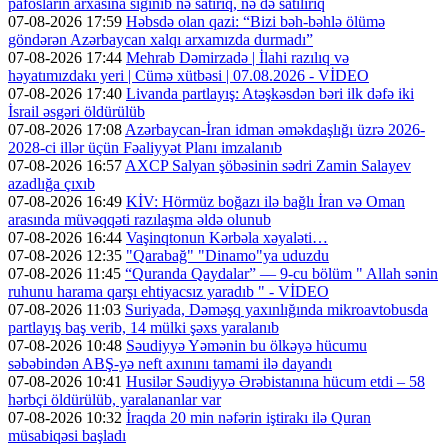
pafosların arxasına sığınıb nə satırıq, nə də satılırıq
07-08-2026 17:59
Həbsdə olan qazi: “Bizi bəh-bəhlə ölümə
göndərən Azərbaycan xalqı arxamızda durmadı”
07-08-2026 17:44
Mehrab Dəmirzadə | İlahi razılıq və
həyatımızdakı yeri | Cümə xütbəsi | 07.08.2026 - VİDEO
07-08-2026 17:40
Livanda partlayış: Atəşkəsdən bəri ilk dəfə iki
İsrail əsgəri öldürülüb
07-08-2026 17:08
Azərbaycan-İran idman əməkdaşlığı üzrə 2026-
2028-ci illər üçün Fəaliyyət Planı imzalanıb
07-08-2026 16:57
AXCP Salyan şöbəsinin sədri Zamin Salayev
azadlığa çıxıb
07-08-2026 16:49
KİV: Hörmüz boğazı ilə bağlı İran və Oman
arasında müvəqqəti razılaşma əldə olunub
07-08-2026 16:44
Vaşinqtonun Kərbəla xəyaləti…
07-08-2026 12:35
"Qarabağ" "Dinamo"ya uduzdu
07-08-2026 11:45
“Quranda Qaydalar” — 9-cu bölüm " Allah sənin
ruhunu harama qarşı ehtiyacsız yaradıb " - VİDEO
07-08-2026 11:03
Suriyada, Dəməşq yaxınlığında mikroavtobusda
partlayış baş verib, 14 mülki şəxs yaralanıb
07-08-2026 10:48
Səudiyyə Yəmənin bu ölkəyə hücumu
səbəbindən ABŞ-yə neft axınını tamami ilə dayandı
07-08-2026 10:41
Husilər Səudiyyə Ərəbistanına hücum etdi – 58
hərbçi öldürülüb, yaralananlar var
07-08-2026 10:32
İraqda 20 min nəfərin iştirakı ilə Quran
müsabiqəsi başladı