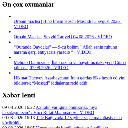
Ən çox oxunanlar
Ərbəin məclisi | Binə İmam Həsən Məscidi | 3 avqust 2026 -
VİDEO
Ərbəin Məclisi | Seyyid Tariyel | 04.08.2026 - VİDEO
“Quranda Qaydalar” — 9-cu bölüm " Allah sənin ruhunu
harama qarşı ehtiyacsız yaradıb " - VİDEO
Mehrab Dəmirzadə | İlahi razılıq və həyatımızdakı yeri | Cümə
xütbəsi | 07.08.2026 - VİDEO
Hikmət Hacıyev Azərbaycanın İranı qardaş ölkə hesab ediyini
bildirərək “Mossad” iddialarını rədd edib
Xəbər lenti
09-08-2026 16:22
Axirətin varlığına əminsənsə, niyə
hazırlaşmırsan? / Hacı Rüfət Məmmədov - VİDEO
09-08-2026 16:13
Tale Bağırzadə 12 saylı cəzaçəkmə müəsisəsinə
köçürülüb
09-08-2026 16:05
Yunanıstanda böyük etirazlar: İsraillilərə