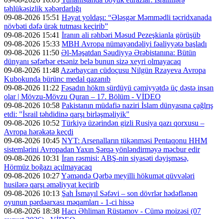
təhlükəsizlik xəbərdarlığı
09-08-2026 15:51
Həyat yoldaşı: “Ələsgər Məmmədli təcridxanada
növbəti dəfə ürək tutması keçirib”
09-08-2026 15:41
İranın ali rəhbəri Məsud Pezeşkianla görüşüb
09-08-2026 15:33
MBH Avropa nümayəndəliyi fəaliyyətə başladı
09-08-2026 11:50
Əl-Məşatdan Səudiyyə Ərəbistanına: Bütün
dünyanı səfərbər etsəniz belə bunun sizə xeyri olmayacaq
09-08-2026 11:48
Azərbaycan cüdoçusu Nilgün Rzayeva Avropa
Kubokunda bürünc medal qazanıb
09-08-2026 11:22
Fəsadın hökm sürdüyü cəmiyyətdə üç dəstə insan
olar | Mövzu-Mövzu Quran – 17. Bölüm - VİDEO
09-08-2026 10:58
Pakistanın müdafiə naziri İslam dünyasına çağlrış
etdi: "İsrail təhdidinə qarşı birləşməliyik"
09-08-2026 10:52
Türkiyə üzərindən gizli Rusiya qazı qorxusu –
Avropa hərəkətə keçdi
09-08-2026 10:45
NYT: Arsenalların tükənməsi Pentaqonu HHM
sistemlərini Avropadan Yaxın Şərqə yönləndirməyə məcbur edir
09-08-2026 10:31
İran rəsmisi: ABŞ-nin siyasəti dəyişməsə,
Hörmüz boğazı açılmayacaq
09-08-2026 10:27
Yəməndə Qərbə meyilli hökumət qüvvələri
husilərə qarşı əməliyyat keçirib
09-08-2026 10:13
Şah İsmayıl Səfəvi – son dövrlər hədəflənən
oyunun pərdəarxası məqamları - 1-ci hissə
08-08-2026 18:38
Hacı Əhliman Rüstəmov - Cümə moizəsi (07