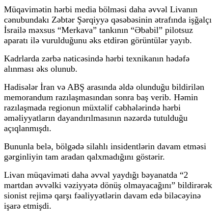
Müqavimətin hərbi media bölməsi daha əvvəl Livanın
cənubundakı Zəbtər Şərqiyyə qəsəbəsinin ətrafında işğalçı
İsrailə məxsus “Merkava” tankının “Əbabil” pilotsuz
aparatı ilə vurulduğunu əks etdirən görüntülər yayıb.
Kadrlarda zərbə nəticəsində hərbi texnikanın hədəfə
alınması əks olunub.
Hadisələr İran və ABŞ arasında əldə olunduğu bildirilən
memorandum razılaşmasından sonra baş verib. Həmin
razılaşmada regionun müxtəlif cəbhələrində hərbi
əməliyyatların dayandırılmasının nəzərdə tutulduğu
açıqlanmışdı.
Bununla belə, bölgədə silahlı insidentlərin davam etməsi
gərginliyin tam aradan qalxmadığını göstərir.
Livan müqaviməti daha əvvəl yaydığı bəyanatda “2
martdan əvvəlki vəziyyətə dönüş olmayacağını” bildirərək
sionist rejimə qarşı fəaliyyətlərin davam edə biləcəyinə
işarə etmişdi.