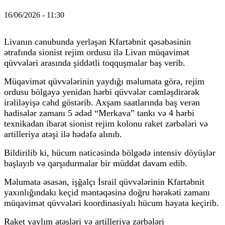
16/06/2026 - 11:30
Livanın cənubunda yerləşən Kfartəbnit qəsəbəsinin
ətrafında sionist rejim ordusu ilə Livan müqavimət
qüvvələri arasında şiddətli toqquşmalar baş verib.
Müqavimət qüvvələrinin yaydığı məlumata görə, rejim
ordusu bölgəyə yenidən hərbi qüvvələr cəmləşdirərək
irəliləyişə cəhd göstərib. Axşam saatlarında baş verən
hadisələr zamanı 5 ədəd “Merkava” tankı və 4 hərbi
texnikadan ibarət sionist rejim kolonu raket zərbələri və
artilleriya atəşi ilə hədəfə alınıb.
Bildirilib ki, hücum nəticəsində bölgədə intensiv döyüşlər
başlayıb və qarşıdurmalar bir müddət davam edib.
Məlumata əsasən, işğalçı İsrail qüvvələrinin Kfartəbnit
yaxınlığındakı keçid məntəqəsinə doğru hərəkəti zamanı
müqavimət qüvvələri koordinasiyalı hücum həyata keçirib.
Raket yaylım atəşləri və artilleriya zərbələri