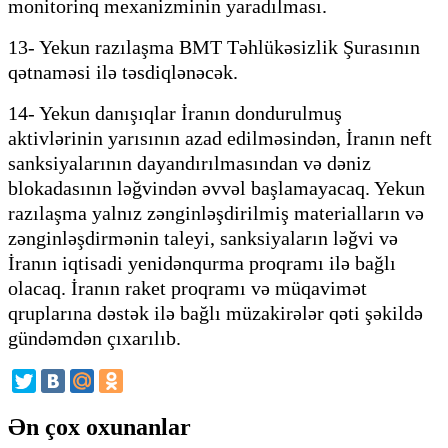
monitorinq mexanizminin yaradılması.
13- Yekun razılaşma BMT Təhlükəsizlik Şurasının
qətnaməsi ilə təsdiqlənəcək.
14- Yekun danışıqlar İranın dondurulmuş
aktivlərinin yarısının azad edilməsindən, İranın neft
sanksiyalarının dayandırılmasından və dəniz
blokadasının ləğvindən əvvəl başlamayacaq. Yekun
razılaşma yalnız zənginləşdirilmiş materialların və
zənginləşdirmənin taleyi, sanksiyaların ləğvi və
İranın iqtisadi yenidənqurma proqramı ilə bağlı
olacaq. İranın raket proqramı və müqavimət
qruplarına dəstək ilə bağlı müzakirələr qəti şəkildə
gündəmdən çıxarılıb.
Ən çox oxunanlar