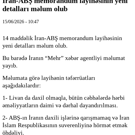
İran-ABŞ memorandum layihəsinin yeni
detalları məlum olub
15/06/2026 - 10:47
14 maddəlik İran-ABŞ memorandum layihəsinin
yeni detalları məlum olub.
Bu barədə İranın “Mehr” xəbər agentliyi məlumat
yayıb.
Məlumata görə layihənin təfərrüatları
aşağıdakılardır:
1- Livan da daxil olmaqla, bütün cəbhələrdə hərbi
əməliyyatların daimi və dərhal dayandırılması.
2- ABŞ-ın İranın daxili işlərinə qarışmamaq və İran
İslam Respublikasının suverenliyinə hörmət etmək
öhdəliyi.