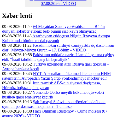
07.08.2026 - VİDEO
Xəbər lenti
09-08-2026 11:50
Əl-Məşatdan Səudiyyə Ərəbistanına: Bütün
dünyanı səfərbər etsəniz belə bunun sizə xeyri olmayacaq
09-08-2026 11:48
Azərbaycan cüdoçusu Nilgün Rzayeva Avropa
Kubokunda bürünc medal qazanıb
09-08-2026 11:22
Fəsadın hökm sürdüyü cəmiyyətdə üç dəstə insan
olar | Mövzu-Mövzu Quran – 17. Bölüm - VİDEO
09-08-2026 10:58
Pakistanın müdafiə naziri İslam dünyasına çağlrış
etdi: "İsrail təhdidinə qarşı birləşməliyik"
09-08-2026 10:52
Türkiyə üzərindən gizli Rusiya qazı qorxusu –
Avropa hərəkətə keçdi
09-08-2026 10:45
NYT: Arsenalların tükənməsi Pentaqonu HHM
sistemlərini Avropadan Yaxın Şərqə yönləndirməyə məcbur edir
09-08-2026 10:31
İran rəsmisi: ABŞ-nin siyasəti dəyişməsə,
Hörmüz boğazı açılmayacaq
09-08-2026 10:27
Yəməndə Qərbə meyilli hökumət qüvvələri
husilərə qarşı əməliyyat keçirib
09-08-2026 10:13
Şah İsmayıl Səfəvi – son dövrlər hədəflənən
oyunun pərdəarxası məqamları - 1-ci hissə
08-08-2026 18:38
Hacı Əhliman Rüstəmov - Cümə moizəsi (07
avqust 2026) - VİDEO