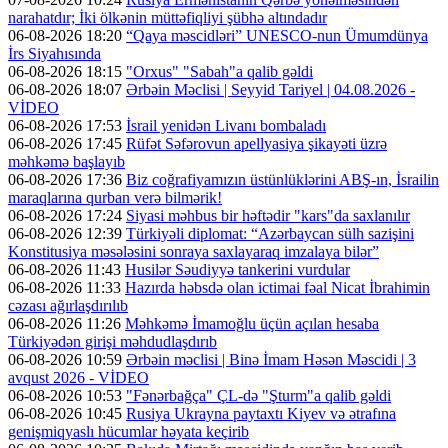
narahatdır; İki ölkənin müttəfiqliyi şübhə altındadır
06-08-2026 18:20
“Qaya məscidləri” UNESCO-nun Ümumdünya
İrs Siyahısında
06-08-2026 18:15
"Orxus" "Sabah"a qalib gəldi
06-08-2026 18:07
Ərbəin Məclisi | Seyyid Tariyel | 04.08.2026 -
VİDEO
06-08-2026 17:53
İsrail yenidən Livanı bombaladı
06-08-2026 17:45
Rüfət Səfərovun apellyasiya şikayəti üzrə
məhkəmə başlayıb
06-08-2026 17:36
Biz coğrafiyamızın üstünlüklərini ABŞ-ın, İsrailin
maraqlarına qurban verə bilmərik!
06-08-2026 17:24
Siyasi məhbus bir həftədir "kars"da saxlanılır
06-08-2026 12:39
Türkiyəli diplomat: “Azərbaycan sülh sazişini
Konstitusiya məsələsini sonraya saxlayaraq imzalaya bilər”
06-08-2026 11:43
Husilər Səudiyyə tankerini vurdular
06-08-2026 11:33
Hazırda həbsdə olan ictimai fəal Nicat İbrahimin
cəzası ağırlaşdırılıb
06-08-2026 11:26
Məhkəmə İmamoğlu üçün açılan hesaba
Türkiyədən girişi məhdudlaşdırıb
06-08-2026 10:59
Ərbəin məclisi | Binə İmam Həsən Məscidi | 3
avqust 2026 - VİDEO
06-08-2026 10:53
"Fənərbağça" ÇL-də "Şturm"a qalib gəldi
06-08-2026 10:45
Rusiya Ukrayna paytaxtı Kiyev və ətrafına
genişmiqyaslı hücumlar həyata keçirib