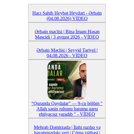
Hacı Sahib Heybət Heydəri - Ərbəin
(04.08.2026) VİDEO
Ərbəin məclisi | Binə İmam Həsən
Məscidi | 3 avqust 2026 - VİDEO
Ərbəin Məclisi | Seyyid Tariyel |
04.08.2026 - VİDEO
“Quranda Qaydalar” — 9-cu bölüm "
Allah sənin ruhunu harama qarşı
ehtiyacsız yaradıb " - VİDEO
Mehrab Dəmirzadə | İlahi razılıq və
həyatımızdakı yeri | Cümə xütbəsi |