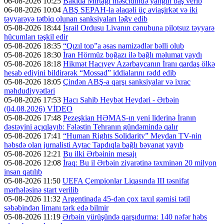
06-08-2026 10:25
Bakıda Mirtağı məscidində yanğın baş verib
06-08-2026 10:04
ABŞ SEPAH-la əlaqəli üç aviaşirkət və iki
təyyarəyə tətbiq olunan sanksiyaları ləğv edib
05-08-2026 18:44
İsrail Ordusu Livanın cənubuna pilotsuz təyyarə
hücumları təşkil edir
05-08-2026 18:35
“Qızıl top”a əsas namizədlər bəlli olub
05-08-2026 18:30
İran Hörmüz boğazı ilə bağlı məlumat yaydı
05-08-2026 18:18
Hikmət Hacıyev Azərbaycanın İranı qardaş ölkə
hesab ediyini bildirərək “Mossad” iddialarını rədd edib
05-08-2026 18:05
Çindən ABŞ-a qarşı sanksiyalar və ixrac
məhdudiyyətləri
05-08-2026 17:53
Hacı Sahib Heybət Heydəri - Ərbəin
(04.08.2026) VİDEO
05-08-2026 17:48
Pezeşkian HƏMAS-ın yeni liderinə İranın
dəstəyini açıqlayıb: Fələstin Tehranın gündəmində qalır
05-08-2026 17:41
“Human Rights Solidarity” Meydan TV-nin
həbsdə olan jurnalisti Aytac Tapdıqla bağlı bəyanat yayıb
05-08-2026 12:21
Bu ilki Ərbəinin mesajı
05-08-2026 12:08
İraq: Bu il Ərbəin ziyarətinə təxminən 20 milyon
insan qatılıb
05-08-2026 11:50
UEFA Çempionlar Liqasında III təsnifat
mərhələsinə start verilib
05-08-2026 11:32
Argentinada 45-dən çox taxıl gəmisi tətil
səbəbindən limanı tərk edə bilmir
05-08-2026 11:19
Ərbəin yürüşündə qarşıdurma: 140 nəfər həbs