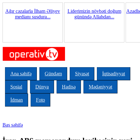
Skip to main content
Ağır cəzalarla İlham Əliyev
Liderimizin növbəti doğum
Azadlı
medianı susdura...
günündə Allahdan...
Ana səhifə
Gündəm
Siyasət
İqtisadiyyat
Sosial
Dünya
Hadisə
Mədəniyyət
İdman
Foto
Baş səhifə
You are here