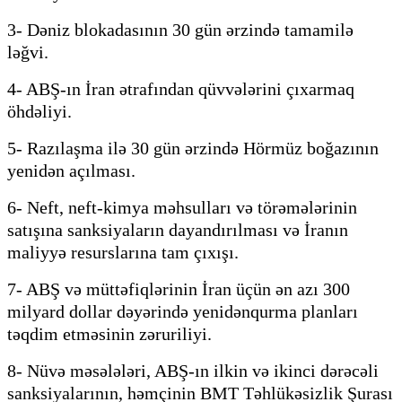
3- Dəniz blokadasının 30 gün ərzində tamamilə
ləğvi.
4- ABŞ-ın İran ətrafından qüvvələrini çıxarmaq
öhdəliyi.
5- Razılaşma ilə 30 gün ərzində Hörmüz boğazının
yenidən açılması.
6- Neft, neft-kimya məhsulları və törəmələrinin
satışına sanksiyaların dayandırılması və İranın
maliyyə resurslarına tam çıxışı.
7- ABŞ və müttəfiqlərinin İran üçün ən azı 300
milyard dollar dəyərində yenidənqurma planları
təqdim etməsinin zəruriliyi.
8- Nüvə məsələləri, ABŞ-ın ilkin və ikinci dərəcəli
sanksiyalarının, həmçinin BMT Təhlükəsizlik Şurası