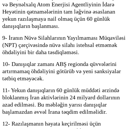
və Beynəlxalq Atom Enerjisi Agentliyinin İdarə
Heyətinin qətnamələrinin tam ləğvinə əsaslanan
yekun razılaşmaya nail olmaq üçün 60 günlük
danışıqların başlanması.
9- İranın Nüvə Silahlarının Yayılmaması Müqaviləsi
(NPT) çərçivəsində nüvə silahı istehsal etməmək
öhdəliyini bir daha təsdiqləməsi.
10- Danışıqlar zamanı ABŞ regionda qüvvələrini
artırmamaq öhdəliyini götürüb və yeni sanksiyalar
tətbiq etməyəcək.
11- Yekun danışıqların 60 günlük müddəti ərzində
bloklanmış İran aktivlərinin 24 milyard dollarının
azad edilməsi. Bu məbləğin yarısı danışıqlar
başlamazdan əvvəl İrana təqdim edilməlidir.
12- Razılaşmanın həyata keçirilməsi üçün