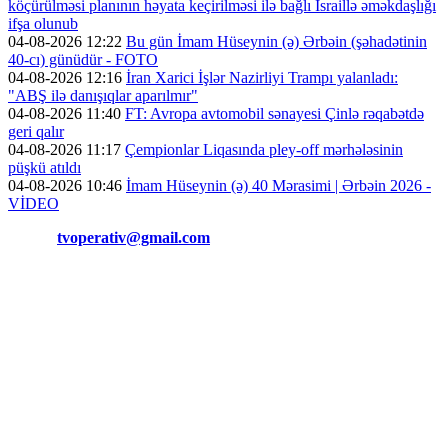
köçürülməsi planının həyata keçirilməsi ilə bağlı İsraillə əməkdaşlığı
ifşa olunub
04-08-2026 12:22
Bu gün İmam Hüseynin (ə) Ərbəin (şəhadətinin
40-cı) günüdür - FOTO
04-08-2026 12:16
İran Xarici İşlər Nazirliyi Trampı yalanladı:
"ABŞ ilə danışıqlar aparılmır"
04-08-2026 11:40
FT: Avropa avtomobil sənayesi Çinlə rəqabətdə
geri qalır
04-08-2026 11:17
Çempionlar Liqasında pley-off mərhələsinin
püşkü atıldı
04-08-2026 10:46
İmam Hüseynin (ə) 40 Mərasimi | Ərbəin 2026 -
VİDEO
Əlaqə:
tvoperativ@gmail.com
Copyright © Operativ.tv Bütün hüquqlar qorunur!