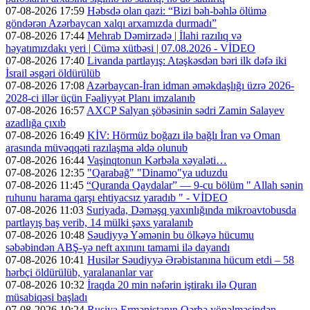
07-08-2026 17:59
Həbsdə olan qazi: “Bizi bəh-bəhlə ölümə
göndərən Azərbaycan xalqı arxamızda durmadı”
07-08-2026 17:44
Mehrab Dəmirzadə | İlahi razılıq və
həyatımızdakı yeri | Cümə xütbəsi | 07.08.2026 - VİDEO
07-08-2026 17:40
Livanda partlayış: Atəşkəsdən bəri ilk dəfə iki
İsrail əsgəri öldürülüb
07-08-2026 17:08
Azərbaycan-İran idman əməkdaşlığı üzrə 2026-
2028-ci illər üçün Fəaliyyət Planı imzalanıb
07-08-2026 16:57
AXCP Salyan şöbəsinin sədri Zamin Salayev
azadlığa çıxıb
07-08-2026 16:49
KİV: Hörmüz boğazı ilə bağlı İran və Oman
arasında müvəqqəti razılaşma əldə olunub
07-08-2026 16:44
Vaşinqtonun Kərbəla xəyaləti…
07-08-2026 12:35
"Qarabağ" "Dinamo"ya uduzdu
07-08-2026 11:45
“Quranda Qaydalar” — 9-cu bölüm " Allah sənin
ruhunu harama qarşı ehtiyacsız yaradıb " - VİDEO
07-08-2026 11:03
Suriyada, Dəməşq yaxınlığında mikroavtobusda
partlayış baş verib, 14 mülki şəxs yaralanıb
07-08-2026 10:48
Səudiyyə Yəmənin bu ölkəyə hücumu
səbəbindən ABŞ-yə neft axınını tamami ilə dayandı
07-08-2026 10:41
Husilər Səudiyyə Ərəbistanına hücum etdi – 58
hərbçi öldürülüb, yaralananlar var
07-08-2026 10:32
İraqda 20 min nəfərin iştirakı ilə Quran
müsabiqəsi başladı
07-08-2026 10:24
Rusiya Ermənistanın Qərbə yönəlməsindən