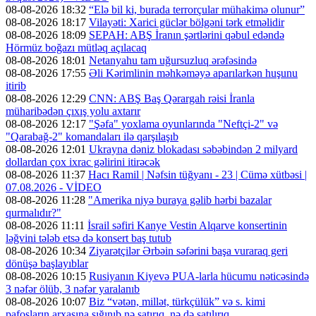
08-08-2026 18:32
“Elə bil ki, burada terrorçular mühakimə olunur”
08-08-2026 18:17
Vilayəti: Xarici güclər bölgəni tərk etməlidir
08-08-2026 18:09
SEPAH: ABŞ İranın şərtlərini qəbul edəndə
Hörmüz boğazı mütləq açılacaq
08-08-2026 18:01
Netanyahu tam uğursuzluq ərəfəsində
08-08-2026 17:55
Əli Kərimlinin məhkəməyə aparılarkən huşunu
itirib
08-08-2026 12:29
CNN: ABŞ Baş Qərargah rəisi İranla
müharibədən çıxış yolu axtarır
08-08-2026 12:17
"Şəfa" yoxlama oyunlarında "Neftçi-2" və
"Qarabağ-2" komandaları ilə qarşılaşıb
08-08-2026 12:01
Ukrayna dəniz blokadası səbəbindən 2 milyard
dollardan çox ixrac gəlirini itirəcək
08-08-2026 11:37
Hacı Ramil | Nəfsin tüğyanı - 23 | Cümə xütbəsi |
07.08.2026 - VİDEO
08-08-2026 11:28
"Amerika niyə buraya gəlib hərbi bazalar
qurmalıdır?"
08-08-2026 11:11
İsrail səfiri Kanye Vestin Alqarve konsertinin
ləğvini tələb etsə də konsert baş tutub
08-08-2026 10:34
Ziyarətçilər Ərbəin səfərini başa vuraraq geri
dönüşə başlayıblar
08-08-2026 10:15
Rusiyanın Kiyevə PUA-larla hücumu nəticəsində
3 nəfər ölüb, 3 nəfər yaralanıb
08-08-2026 10:07
Biz “vətən, millət, türkçülük” və s. kimi
pafosların arxasına sığınıb nə satırıq, nə də satılırıq