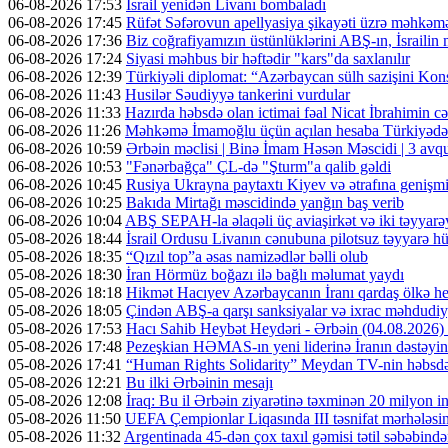
06-08-2026 17:53
İsrail yenidən Livanı bombaladı
06-08-2026 17:45
Rüfət Səfərovun apellyasiya şikayəti üzrə məhkəm
06-08-2026 17:36
Biz coğrafiyamızın üstünlüklərini ABŞ-ın, İsrailin
06-08-2026 17:24
Siyasi məhbus bir həftədir "kars"da saxlanılır
06-08-2026 12:39
Türkiyəli diplomat: “Azərbaycan sülh sazişini Kons
06-08-2026 11:43
Husilər Səudiyyə tankerini vurdular
06-08-2026 11:33
Hazırda həbsdə olan ictimai fəal Nicat İbrahimin cəz
06-08-2026 11:26
Məhkəmə İmamoğlu üçün açılan hesaba Türkiyədən 
06-08-2026 10:59
Ərbəin məclisi | Binə İmam Həsən Məscidi | 3 av
06-08-2026 10:53
"Fənərbağça" ÇL-də "Şturm"a qalib gəldi
06-08-2026 10:45
Rusiya Ukrayna paytaxtı Kiyev və ətrafına genişmi
06-08-2026 10:25
Bakıda Mirtağı məscidində yanğın baş verib
06-08-2026 10:04
ABŞ SEPAH-la əlaqəli üç aviaşirkət və iki təyyarəy
05-08-2026 18:44
İsrail Ordusu Livanın cənubuna pilotsuz təyyarə hüc
05-08-2026 18:35
“Qızıl top”a əsas namizədlər bəlli olub
05-08-2026 18:30
İran Hörmüz boğazı ilə bağlı məlumat yaydı
05-08-2026 18:18
Hikmət Hacıyev Azərbaycanın İranı qardaş ölkə hes
05-08-2026 18:05
Çindən ABŞ-a qarşı sanksiyalar və ixrac məhdudiyy
05-08-2026 17:53
Hacı Sahib Heybət Heydəri - Ərbəin (04.08.202
05-08-2026 17:48
Pezeşkian HƏMAS-ın yeni liderinə İranın dəstəyini
05-08-2026 17:41
“Human Rights Solidarity” Meydan TV-nin həbsdə o
05-08-2026 12:21
Bu ilki Ərbəinin mesajı
05-08-2026 12:08
İraq: Bu il Ərbəin ziyarətinə təxminən 20 milyon in
05-08-2026 11:50
UEFA Çempionlar Liqasında III təsnifat mərhələsinə
05-08-2026 11:32
Argentinada 45-dən çox taxıl gəmisi tətil səbəbində