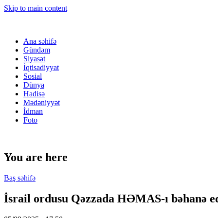
Skip to main content
Ana səhifə
Gündəm
Siyasət
İqtisadiyyat
Sosial
Dünya
Hadisə
Mədəniyyət
İdman
Foto
You are here
Baş səhifə
İsrail ordusu Qəzzada HƏMAS-ı bəhanə ed