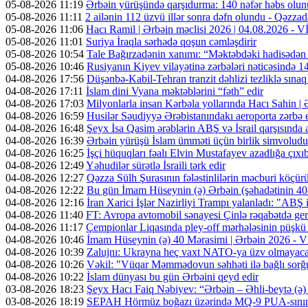
05-08-2026 11:19
Ərbəin yürüşündə qarşıdurma: 140 nəfər həbs olunu
05-08-2026 11:11
2 ailənin 112 üzvü illər sonra dəfn olundu - Qəzzad
05-08-2026 11:06
Hacı Ramil | Ərbəin məclisi 2026 | 04.08.2026 -
05-08-2026 11:01
Suriya İraqla sərhədə qoşun cəmləşdirir
05-08-2026 10:54
Tale Bağırzadənin xanımı: “Məktəbdəki hadisədən
05-08-2026 10:46
Rusiyanın Kiyev vilayətinə zərbələri nəticəsində 14
04-08-2026 17:56
Düşənbə-Kabil-Tehran tranzit dəhlizi tezliklə sına
04-08-2026 17:11
İslam dini Vyana məktəblərini “fəth” edir
04-08-2026 17:03
Milyonlarla insan Kərbəla yollarında Hacı Sahin |
04-08-2026 16:59
Husilər Səudiyyə Ərəbistanındakı aeroporta zərbə e
04-08-2026 16:48
Şeyx İsa Qasim ərəblərin ABŞ və İsrail qarşısında a
04-08-2026 16:39
Ərbəin yürüşü İslam ümməti üçün birlik simvoludu
04-08-2026 16:25
İşçi hüquqları fəalı Elvin Mustafayev azadlığa çıxı
04-08-2026 12:49
Yəhudilər sürətlə İsraili tərk edir
04-08-2026 12:27
Qəzza Sülh Şurasının fələstinlilərin məcburi köçürül
04-08-2026 12:22
Bu gün İmam Hüseynin (ə) Ərbəin (şəhadətinin 4
04-08-2026 12:16
İran Xarici İşlər Nazirliyi Trampı yalanladı: "ABŞ i
04-08-2026 11:40
FT: Avropa avtomobil sənayesi Çinlə rəqabətdə geri
04-08-2026 11:17
Çempionlar Liqasında pley-off mərhələsinin püşkü a
04-08-2026 10:46
İmam Hüseynin (ə) 40 Mərasimi | Ərbəin 2026 -
04-08-2026 10:39
Zalujnı: Ukrayna heç vaxt NATO-ya üzv olmayac
04-08-2026 10:26
Vəkil: "Vüqar Məmmədovun səhhəti ilə bağlı sorğu
04-08-2026 10:22
İslam dünyası bu gün Ərbəini qeyd edir
03-08-2026 18:23
Şeyx Hacı Faiq Nəbiyev: “Ərbəin – Əhli-beytə (ə) 
03-08-2026 18:19
SEPAH Hörmüz boğazı üzərində MQ-9 PUA-sının v