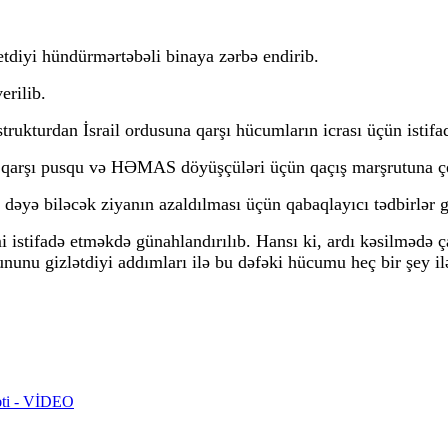
tdiyi hündürmərtəbəli binaya zərbə endirib.
erilib.
ukturdan İsrail ordusuna qarşı hücumların icrası üçün istifa
ərə qarşı pusqu və HƏMAS döyüşçüləri üçün qaçış marşrutuna çe
 dəyə biləcək ziyanın azaldılması üçün qabaqlayıcı tədbirlər
stifadə etməkdə günahlandırılıb. Hansı ki, ardı kəsilmədə çadı
ununu gizlətdiyi addımları ilə bu dəfəki hücumu heç bir şey il
rəti - VİDEO