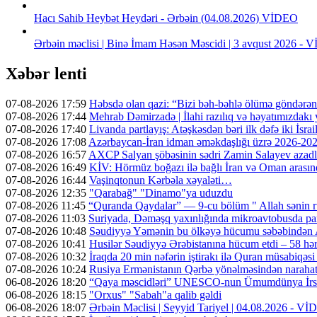
Hacı Sahib Heybət Heydəri - Ərbəin (04.08.2026) VİDEO
Ərbəin məclisi | Binə İmam Həsən Məscidi | 3 avqust 2026 -
Xəbər lenti
07-08-2026 17:59
Həbsdə olan qazi: “Bizi bəh-bəhlə ölümə göndərə
07-08-2026 17:44
Mehrab Dəmirzadə | İlahi razılıq və həyatımızdakı
07-08-2026 17:40
Livanda partlayış: Atəşkəsdən bəri ilk dəfə iki İsrai
07-08-2026 17:08
Azərbaycan-İran idman əməkdaşlığı üzrə 2026-2028-
07-08-2026 16:57
AXCP Salyan şöbəsinin sədri Zamin Salayev azadl
07-08-2026 16:49
KİV: Hörmüz boğazı ilə bağlı İran və Oman arasın
07-08-2026 16:44
Vaşinqtonun Kərbəla xəyaləti…
07-08-2026 12:35
"Qarabağ" "Dinamo"ya uduzdu
07-08-2026 11:45
“Quranda Qaydalar” — 9-cu bölüm " Allah sənin r
07-08-2026 11:03
Suriyada, Dəməşq yaxınlığında mikroavtobusda part
07-08-2026 10:48
Səudiyyə Yəmənin bu ölkəyə hücumu səbəbindən A
07-08-2026 10:41
Husilər Səudiyyə Ərəbistanına hücum etdi – 58 hər
07-08-2026 10:32
İraqda 20 min nəfərin iştirakı ilə Quran müsabiqəsi
07-08-2026 10:24
Rusiya Ermənistanın Qərbə yönəlməsindən narahatdır
06-08-2026 18:20
“Qaya məscidləri” UNESCO-nun Ümumdünya İrs 
06-08-2026 18:15
"Orxus" "Sabah"a qalib gəldi
06-08-2026 18:07
Ərbəin Məclisi | Seyyid Tariyel | 04.08.2026 - V