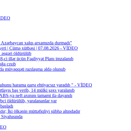
 VİDEO
n Azərbaycan xalqı arxamızda durmadı”
 yeri | Cümə xütbəsi | 07.08.2026 - VİDEO
l əsgəri öldürülüb
ci illər üçün Fəaliyyət Planı imzalanıb
ığa çıxıb
da müvəqqəti razılaşma əldə olunub
uhunu harama qarşı ehtiyacsız yaradıb " - VİDEO
layış baş verib, 14 mülki şəxs yaralanıb
BŞ-yə neft axınını tamami ilə dayandı
bçi öldürülüb, yaralananlar var
 başladı
; İki ölkənin müttəfiqliyi şübhə altındadır
Siyahısında
İDEO