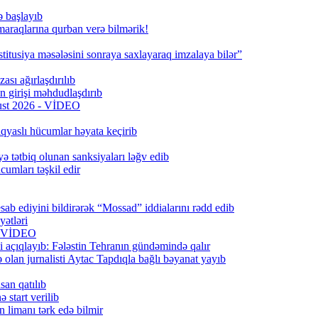
ə başlayıb
 maraqlarına qurban verə bilmərik!
titusiya məsələsini sonraya saxlayaraq imzalaya bilər”
ası ağırlaşdırılıb
girişi məhdudlaşdırıb
qust 2026 - VİDEO
qyaslı hücumlar həyata keçirib
ə tətbiq olunan sanksiyaları ləğv edib
umları təşkil edir
ab ediyini bildirərək “Mossad” iddialarını rədd edib
ətləri
6) VİDEO
 açıqlayıb: Fələstin Tehranın gündəmində qalır
lan jurnalisti Aytac Tapdıqla bağlı bəyanat yayıb
san qatılıb
 start verilib
n limanı tərk edə bilmir