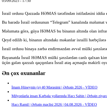
05/09/2025 - 17:50
İsrail ordusu Qəzzada HƏMAS tərəfindən istifadəsini iddia e
Bu barədə İsrail ordusunun “Telegram” kanalında məlumat v
Məlumata görə, güya HƏMAS bu binanın altında olan infrastr
Qeyd edilib ki, binanın altındakı məkanlar israilli hərbçil
İsrail ordusu binaya zərbə endirməzdən əvvəl mülki şəxslərə
Bəyanatda İsrail HƏMAS mülki şəxslərdən canlı qalxan kimi i
üçün gələn qəzzalı qaçqınlara İsrail atəş açmaqla məkirli oy
Ən çox oxunanlar
İmam Hüseynin (ə) 40 Mərasimi | Ərbəin 2026 - VİDEO
Milyonlarla insan Kərbəla yollarında Hacı Sahin | Ərbəin ziya
Hacı Ramil | Ərbəin məclisi 2026 | 04.08.2026 - VİDEO