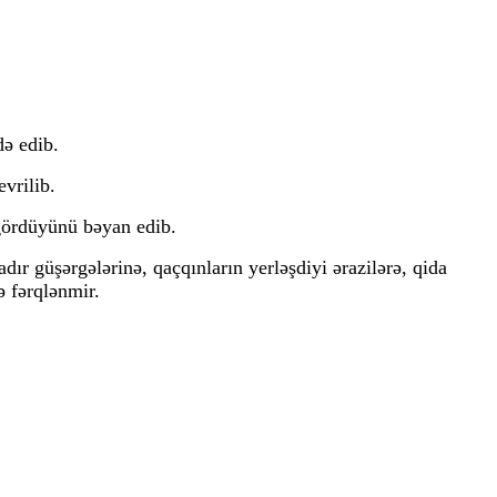
də edib.
vrilib.
 gördüyünü bəyan edib.
r güşərgələrinə, qaçqınların yerləşdiyi ərazilərə, qida
ə fərqlənmir.