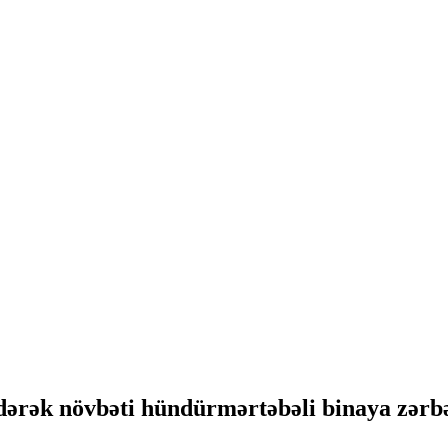
ərək növbəti hündürmərtəbəli binaya zərbə