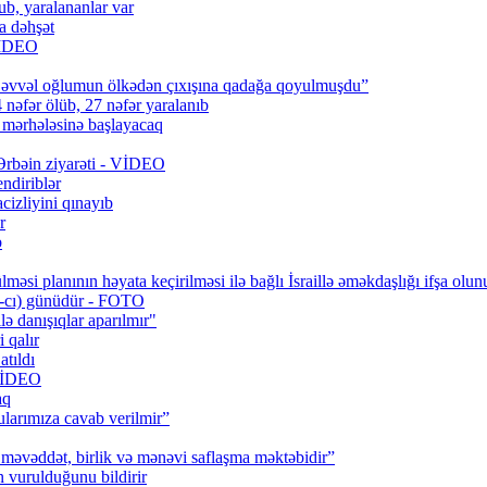
b, yaralananlar var
a dəhşət
 VİDEO
 əvvəl oğlumun ölkədən çıxışına qadağa qoyulmuşdu”
 nəfər ölüb, 27 nəfər yaralanıb
q mərhələsinə başlayacaq
 Ərbəin ziyarəti - VİDEO
ndiriblər
cizliyini qınayıb
r
b
məsi planının həyata keçirilməsi ilə bağlı İsraillə əməkdaşlığı ifşa olun
0-cı) günüdür - FOTO
lə danışıqlar aparılmır"
 qalır
tıldı
 VİDEO
aq
larımıza cavab verilmir”
məvəddət, birlik və mənəvi saflaşma məktəbidir”
urulduğunu bildirir