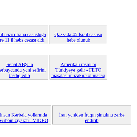
ail naziri İrana casusluğa
Qəzzada 45 İsrail casusu
rə 11 il həbs cəzası aldı
həbs olunub
Senat ABŞ-ın
Amerikalı rəsmilər
rbaycanda yeni səfirini
Türkiyəyə gəlir - FETÖ
təsdiq edib
məsələsi müzakirə olunacaq
insan Kərbəla yollarında
İran yenidən İraqın şimalına zərbə
 Ərbəin ziyarəti - VİDEO
endirib