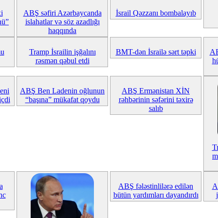
i
ABŞ səfiri Azərbaycanda
İsrail Qəzzanı bombalayıb
nü”
islahatlar və söz azadlığı
haqqında
mu
Tramp İsrailin işğalını
BMT-dən İsrailə sərt təpki
AB
rəsmən qəbul etdi
h
eni
ABŞ Ben Ladenin oğlunun
ABŞ Ermənistan XİN
içdi
“başına” mükafat qoydu
rəhbərinin səfərini təxirə
salıb
T
m
a
ABŞ fələstinlilərə edilən
A
nc
bütün yardımları dayandırdı