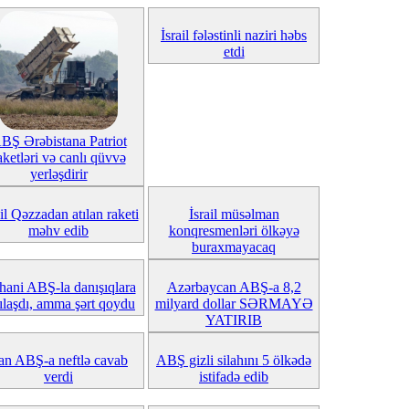
İsrail fələstinli naziri həbs
etdi
BŞ Ərəbistana Patriot
aketləri və canlı qüvvə
yerləşdirir
ail Qəzzadan atılan raketi
İsrail müsəlman
məhv edib
konqresmenləri ölkəyə
buraxmayacaq
ani ABŞ-la danışıqlara
Azərbaycan ABŞ-a 8,2
ılaşdı, amma şərt qoydu
milyard dollar SƏRMAYƏ
YATIRIB
ran ABŞ-a neftlə cavab
ABŞ gizli silahını 5 ölkədə
verdi
istifadə edib