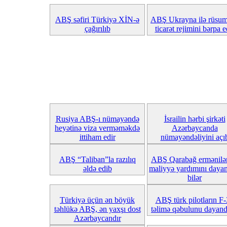
ABŞ səfiri Türkiyə XİN-ə
ABŞ Ukrayna ilə rüsu
çağırılıb
ticarət rejimini bərpa e
Rusiya ABŞ-ı nümayəndə
İsrailin hərbi şirkəti
heyətinə viza verməməkdə
Azərbaycanda
ittiham edir
nümayəndəliyini açı
ABŞ “Taliban”la razılıq
ABŞ Qarabağ ermənilə
əldə edib
maliyyə yardımını dayan
bilər
Türkiyə üçün ən böyük
ABŞ türk pilotların F
təhlükə ABŞ, ən yaxşı dost
təlimə qəbulunu dayand
Azərbaycandır