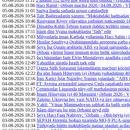
05-08-2026 11:11
2 ailənin 112 üzvü illər sonra dəfn olundu - Qəzzad
05-08-2026 11:06
Hacı Ramil | Ərbəin məclisi 2026 | 04.08.2026 -
05-08-2026 11:01
Suriya İraqla sərhədə qoşun cəmləşdirir
05-08-2026 10:54
Tale Bağırzadənin xanımı: “Məktəbdəki hadisədən
05-08-2026 10:46
Rusiyanın Kiyev vilayətinə zərbələri nəticəsində 14
04-08-2026 17:56
Düşənbə-Kabil-Tehran tranzit dəhlizi tezliklə sına
04-08-2026 17:11
İslam dini Vyana məktəblərini “fəth” edir
04-08-2026 17:03
Milyonlarla insan Kərbəla yollarında Hacı Sahin |
04-08-2026 16:59
Husilər Səudiyyə Ərəbistanındakı aeroporta zərbə e
04-08-2026 16:48
Şeyx İsa Qasim ərəblərin ABŞ və İsrail qarşısında a
04-08-2026 16:39
Ərbəin yürüşü İslam ümməti üçün birlik simvoludu
04-08-2026 16:25
İşçi hüquqları fəalı Elvin Mustafayev azadlığa çıxı
04-08-2026 12:49
Yəhudilər sürətlə İsraili tərk edir
04-08-2026 12:27
Qəzza Sülh Şurasının fələstinlilərin məcburi köçürül
04-08-2026 12:22
Bu gün İmam Hüseynin (ə) Ərbəin (şəhadətinin 4
04-08-2026 12:16
İran Xarici İşlər Nazirliyi Trampı yalanladı: "ABŞ i
04-08-2026 11:40
FT: Avropa avtomobil sənayesi Çinlə rəqabətdə geri
04-08-2026 11:17
Çempionlar Liqasında pley-off mərhələsinin püşkü a
04-08-2026 10:46
İmam Hüseynin (ə) 40 Mərasimi | Ərbəin 2026 -
04-08-2026 10:39
Zalujnı: Ukrayna heç vaxt NATO-ya üzv olmayac
04-08-2026 10:26
Vəkil: "Vüqar Məmmədovun səhhəti ilə bağlı sorğu
04-08-2026 10:22
İslam dünyası bu gün Ərbəini qeyd edir
03-08-2026 18:23
Şeyx Hacı Faiq Nəbiyev: “Ərbəin – Əhli-beytə (ə) 
03-08-2026 18:19
SEPAH Hörmüz boğazı üzərində MQ-9 PUA-sının v
03-08-2026 12:34
Türkiyədə bütün məktəblərdə namaz otaqları açıla