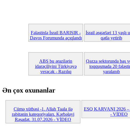
Fələstinlə İsrail BARIŞIR -
İsrail əsgərləri 13 yaşlı 
Davos Forumunda açıqlandı
qətlə yetirib
ABŞ bu ərazilərin
Qəzza sektorunda baş v
idarəçiliyini Türkiyəyə
toqquşmada 20 fələstin
verəcək - Razılıq
yaralanıb
Ən çox oxunanlar
Cümə xütbəsi -1. Allah Taala ilə
EŞQ KARVANI 2026 – 5-
rabitənin kateqoriyaları. Kərbəlayi
- VİDEO
Rəşadət. 31.07.2026 - VİDEO