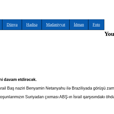
Dünya
Hadisə
Mədəniyyət
İdman
Foto
You
ni davam etdirəcək.
srail Baş naziri Benyamin Netanyahu ilə Braziliyada görüşü zam
Qoşunlarımızın Suriyadan çıxması ABŞ-ın İsrail qarşısındakı öhd