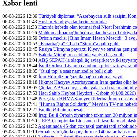
Xəbər lenti
06-08-2026 12:39
Türkiyəli diplomat: “Azərbaycan sülh sazişini Kons
06-08-2026 11:43
Husilər Səudiyyə tankerini vurdular
06-08-2026 11:33
Hazırda həbsdə olan ictimai fəal Nicat İbrahimin cəz
06-08-2026 11:26
Məhkəmə İmamoğlu üçün açılan hesaba Türkiyədən 
06-08-2026 10:59
Ərbəin məclisi | Binə İmam Həsən Məscidi | 3 av
06-08-2026 10:53
"Fənərbağça" ÇL-də "Şturm"a qalib gəldi
06-08-2026 10:45
Rusiya Ukrayna paytaxtı Kiyev və ətrafına genişmi
06-08-2026 10:25
Bakıda Mirtağı məscidində yanğın baş verib
06-08-2026 10:04
ABŞ SEPAH-la əlaqəli üç aviaşirkət və iki təyyarəy
05-08-2026 18:44
İsrail Ordusu Livanın cənubuna pilotsuz təyyarə hüc
05-08-2026 18:35
“Qızıl top”a əsas namizədlər bəlli olub
05-08-2026 18:30
İran Hörmüz boğazı ilə bağlı məlumat yaydı
05-08-2026 18:18
Hikmət Hacıyev Azərbaycanın İranı qardaş ölkə hes
05-08-2026 18:05
Çindən ABŞ-a qarşı sanksiyalar və ixrac məhdudiyy
05-08-2026 17:53
Hacı Sahib Heybət Heydəri - Ərbəin (04.08.202
05-08-2026 17:48
Pezeşkian HƏMAS-ın yeni liderinə İranın dəstəyini
05-08-2026 17:41
“Human Rights Solidarity” Meydan TV-nin həbsdə o
05-08-2026 12:21
Bu ilki Ərbəinin mesajı
05-08-2026 12:08
İraq: Bu il Ərbəin ziyarətinə təxminən 20 milyon in
05-08-2026 11:50
UEFA Çempionlar Liqasında III təsnifat mərhələsinə
05-08-2026 11:32
Argentinada 45-dən çox taxıl gəmisi tətil səbəbində
05-08-2026 11:19
Ərbəin yürüşündə qarşıdurma: 140 nəfər həbs olunu