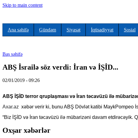
Skip to main content
Ana səhifə
Gündəm
Siyasət
İqtisadiyyat
Sosial
Baş səhifə
ABŞ İsrailə söz verdi: İran və İŞİD...
02/01/2019 - 09:26
ABŞ İŞİD terror qruplaşması və İran təcavüzü ilə mübarizə
Axar.az
xəbər verir ki, bunu ABŞ Dövlət katibi MaykPompeo İ
“Biz İŞİD və İran təcavüzü ilə mübarizəni davam etdirəcəyik. 
Oxşar xəbərlər