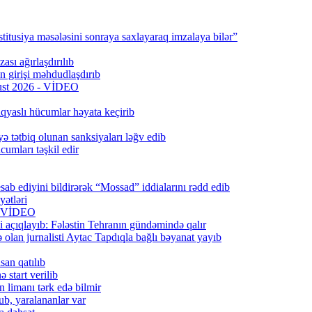
titusiya məsələsini sonraya saxlayaraq imzalaya bilər”
ası ağırlaşdırılıb
girişi məhdudlaşdırıb
qust 2026 - VİDEO
qyaslı hücumlar həyata keçirib
ə tətbiq olunan sanksiyaları ləğv edib
umları təşkil edir
ab ediyini bildirərək “Mossad” iddialarını rədd edib
ətləri
6) VİDEO
 açıqlayıb: Fələstin Tehranın gündəmində qalır
lan jurnalisti Aytac Tapdıqla bağlı bəyanat yayıb
san qatılıb
 start verilib
n limanı tərk edə bilmir
b, yaralananlar var