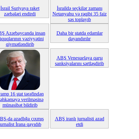
İsrail Suriyaya raket
İsraildə seçkilər zamanı
zərbələri endirdi
Netanyahu və rəqibi 35 faiz
səs toplayıb
Ş Azərbaycanda insan
Daha bir ştatda edamlar
üquqlarının vəziyyətini
dayandırılır
qiymətləndirib
ABŞ Venesuelaya qarşı
sanksiyalarını sərtləşdirib
ramp 16 ştat tərəfindən
əhkəməyə verilməsinə
münasibət bildirib
BŞ-da azadlığa çıxmış
ABŞ iranlı jurnalisti azad
jurnalist İrana qayıdıb
etdi