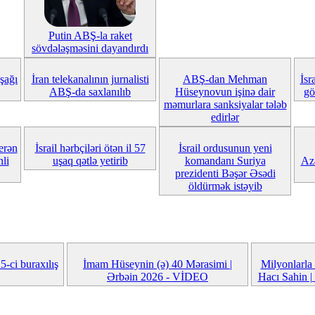
Putin ABŞ-la raket
sövdələşməsini dayandırdı
uşağı
İran telekanalının jurnalisti
ABŞ-dan Mehman
İsr
ABŞ-da saxlanılıb
Hüseynovun işinə dair
gö
məmurlara sanksiyalar tələb
edirlər
erən
İsrail hərbçiləri ötən il 57
İsrail ordusunun yeni
li
uşaq qətlə yetirib
komandanı Suriya
Azə
prezidenti Bəşər Əsədi
öldürmək istəyib
ci buraxılış
İmam Hüseynin (ə) 40 Mərasimi |
Milyonlarla 
Ərbəin 2026 - VİDEO
Hacı Sahin |