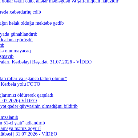
ollar təklif edib, ailələr məbləğdən və şəffaflıqdan narazıdır
rədə xəbərdarlıq edib
ağın həlak olduğu məktəbə gedib
iyada günahlandırıb
Öcalanla görüşdü
tıb
fadə olunmayacaq
aşmayıb
riyaları. Kərbəlayi Rəşadət. 31.07.2026 - VİDEO
dan rəftar və işgəncə tətbiq olunur”
f Kərbəla yolu FOTO
larımızı öldürərək qarşıladı
(31.07.2026) VİDEO
yət qədər qüvvəsinin olmadığını bildirib
 imzalanıb
51-ci ştatı" adlandırıb
oxlamaya məruz qoyur?
 xütbəsi | 31.07.2026 - VİDEO