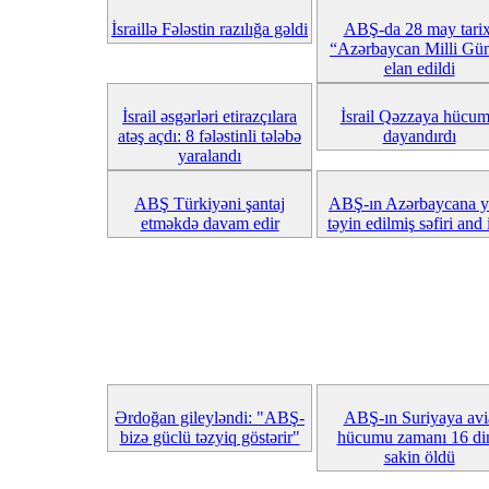
İsraillə Fələstin razılığa gəldi
ABŞ-da 28 may tarix
“Azərbaycan Milli Gü
elan edildi
İsrail əsgərləri etirazçılara
İsrail Qəzzaya hücu
atəş açdı: 8 fələstinli tələbə
dayandırdı
yaralandı
ABŞ Türkiyəni şantaj
ABŞ-ın Azərbaycana y
etməkdə davam edir
təyin edilmiş səfiri and 
Ərdoğan gileyləndi: "ABŞ-
ABŞ-ın Suriyaya avi
bizə güclü təzyiq göstərir"
hücumu zamanı 16 di
sakin öldü