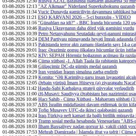
03-08-2026 12:30
Rusiya AZAL qəzasında ölənlərin ailələrinə 50 min d
03-08-2026 12:13
"AZ Alkmaar" Niderland Superkubokunu qazanıb
03-08-2026 11:34
Vuçiç Dunayda gəmiçiliyin dayanması təhlükəsi ba
03-08-2026 11:21
EŞQ KARVANI 2026 – 5-ci buraxılış - VİDEO
03-08-2026 11:16
"Günahları nə idi?" - BBC İranda hücumda 120 uş
03-08-2026 10:46
Rusiya Ukraynanın daha dörd yük gəmisini vurdu
03-08-2026 10:39
Petro Netanyahunu Seutadakı qeyri-qanuni miqras
03-08-2026 10:24
DEM Partiyası nümayəndə heyəti İmralı adasında 
03-08-2026 10:15
Pakistanda terror aktı zamanı ölənlərin sayı 14-ə ça
02-08-2026 20:01
İraq: Ərazimiz qonşu ölkələrə hücumlar üçün isti
02-08-2026 19:52
KİV: SEPAH Hörmüz boğazının açılması ilə razıl
02-08-2026 19:46
Cümə xütbəsi -1. Allah Taala ilə rabitənin kateqo
02-08-2026 19:38
Güləşçimiz DÇ-də gümüş medal qazandı
02-08-2026 19:29
İran yenidən İraqın şimalına zərbə endirib
02-08-2026 12:19
Komitə: “Əli Kərimliyə qarşı insan ləyaqətini alçal
02-08-2026 12:05
Ərbəin yürüşü İmam Hüseyn (ə) ziyarətgahı Nəcə
02-08-2026 11:42
Həşdu-Şabi Kərbəlaya strateji qüvvələr yerləşdirib
02-08-2026 11:00
Əl-Musəvi: Səudiyyə Ərəbistanı baş nazirimizi uşaq
02-08-2026 10:46
Hacı Sahib - Cümə Xütbəsi - Məhərrəm söhbəti 
02-08-2026 10:37
ABŞ İsrailin müdafiəsini davam etdirmək üçün kifa
02-08-2026 10:30
Tofiq Musayev UFC-də ikinci qələbəsini qazandı
02-08-2026 10:24
İraq-Türkiyə neft kəməri ilə bağlı birillik müqavilə
02-08-2026 10:19
Tramp sosial media hesabında Venesuelanı "ABŞ-ın 
01-08-2026 18:03
İlham Baxşəliyev nədən qorxur ki, vəkili ciddi y
01-08-2026 17:53
Mehrab Dəmirzadə | İslamda ifrat və təfrit | Cümə