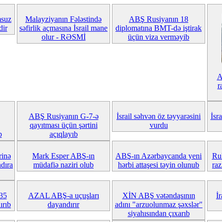
msuz
Malayziyanın Fələstində
ABŞ Rusiyanın 18
dir
səfirlik açmasına İsrail mane
diplomatına BMT-də iştirak
olur - RƏSMİ
üçün viza verməyib
A
r
ABŞ Rusiyanın G-7-ə
İsrail səhvən öz təyyarəsini
İsr
qayıtması üçün şərtini
vurdu
b
açıqlayıb
rinə
Mark Esper ABŞ-ın
ABŞ-ın Azərbaycanda yeni
Ruh
dıra
müdafiə naziri olub
hərbi attaşesi təyin olunub
raz
-35
AZAL ABŞ-a uçuşları
XİN ABŞ vətəndaşının
İ
ırıb
dayandırır
adını "arzuolunmaz şəxslər"
siyahısından çıxarıb