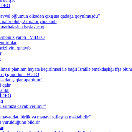
a dəhşət
 VİDEO
 əvvəl oğlumun ölkədən çıxışına qadağa qoyulmuşdu”
 nəfər ölüb, 27 nəfər yaralanıb
q mərhələsinə başlayacaq
 Ərbəin ziyarəti - VİDEO
ndiriblər
cizliyini qınayıb
r
b
məsi planının həyata keçirilməsi ilə bağlı İsraillə əməkdaşlığı ifşa olun
0-cı) günüdür - FOTO
lə danışıqlar aparılmır"
 qalır
tıldı
 VİDEO
aq
larımıza cavab verilmir”
məvəddət, birlik və mənəvi saflaşma məktəbidir”
urulduğunu bildirir
caq