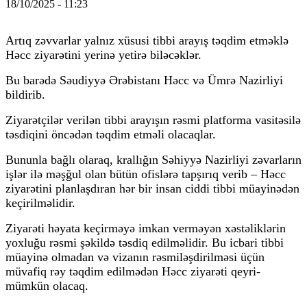
18/10/2025 - 11:23
Artıq zəvvarlar yalnız xüsusi tibbi arayış təqdim etməklə
Həcc ziyarətini yerinə yetirə biləcəklər.
Bu barədə Səudiyyə Ərəbistanı Həcc və Ümrə Nazirliyi
bildirib.
Ziyarətçilər verilən tibbi arayışın rəsmi platforma vasitəsilə
təsdiqini öncədən təqdim etməli olacaqlar.
Bununla bağlı olaraq, krallığın Səhiyyə Nazirliyi zəvarların
işlər ilə məşğul olan bütün ofislərə tapşırıq verib – Həcc
ziyarətini planlaşdıran hər bir insan ciddi tibbi müayinədən
keçirilməlidir.
Ziyarəti həyata keçirməyə imkan verməyən xəstəliklərin
yoxluğu rəsmi şəkildə təsdiq edilməlidir. Bu icbari tibbi
müayinə olmadan və vizanın rəsmiləşdirilməsi üçün
müvafiq rəy təqdim edilmədən Həcc ziyarəti qeyri-
mümkün olacaq.