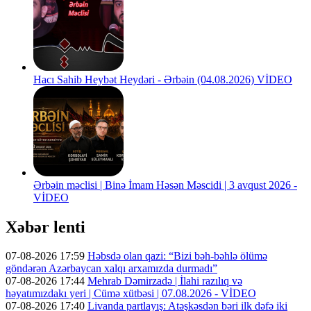
Hacı Sahib Heybət Heydəri - Ərbəin (04.08.2026) VİDEO
Ərbəin məclisi | Binə İmam Həsən Məscidi | 3 avqust 2026 -
VİDEO
Xəbər lenti
07-08-2026 17:59
Həbsdə olan qazi: “Bizi bəh-bəhlə ölümə
göndərən Azərbaycan xalqı arxamızda durmadı”
07-08-2026 17:44
Mehrab Dəmirzadə | İlahi razılıq və
həyatımızdakı yeri | Cümə xütbəsi | 07.08.2026 - VİDEO
07-08-2026 17:40
Livanda partlayış: Atəşkəsdən bəri ilk dəfə iki