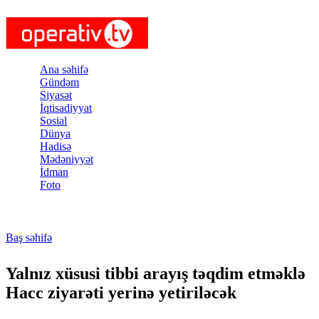
Skip to main content
Ana səhifə
Gündəm
Siyasət
İqtisadiyyat
Sosial
Dünya
Hadisə
Mədəniyyət
İdman
Foto
Baş səhifə
You are here
Yalnız xüsusi tibbi arayış təqdim etməklə
Hacc ziyarəti yerinə yetiriləcək