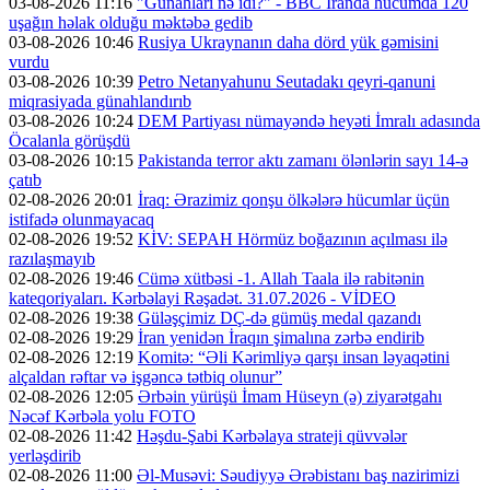
03-08-2026 11:16
"Günahları nə idi?" - BBC İranda hücumda 120
uşağın həlak olduğu məktəbə gedib
03-08-2026 10:46
Rusiya Ukraynanın daha dörd yük gəmisini
vurdu
03-08-2026 10:39
Petro Netanyahunu Seutadakı qeyri-qanuni
miqrasiyada günahlandırıb
03-08-2026 10:24
DEM Partiyası nümayəndə heyəti İmralı adasında
Öcalanla görüşdü
03-08-2026 10:15
Pakistanda terror aktı zamanı ölənlərin sayı 14-ə
çatıb
02-08-2026 20:01
İraq: Ərazimiz qonşu ölkələrə hücumlar üçün
istifadə olunmayacaq
02-08-2026 19:52
KİV: SEPAH Hörmüz boğazının açılması ilə
razılaşmayıb
02-08-2026 19:46
Cümə xütbəsi -1. Allah Taala ilə rabitənin
kateqoriyaları. Kərbəlayi Rəşadət. 31.07.2026 - VİDEO
02-08-2026 19:38
Güləşçimiz DÇ-də gümüş medal qazandı
02-08-2026 19:29
İran yenidən İraqın şimalına zərbə endirib
02-08-2026 12:19
Komitə: “Əli Kərimliyə qarşı insan ləyaqətini
alçaldan rəftar və işgəncə tətbiq olunur”
02-08-2026 12:05
Ərbəin yürüşü İmam Hüseyn (ə) ziyarətgahı
Nəcəf Kərbəla yolu FOTO
02-08-2026 11:42
Həşdu-Şabi Kərbəlaya strateji qüvvələr
yerləşdirib
02-08-2026 11:00
Əl-Musəvi: Səudiyyə Ərəbistanı baş nazirimizi