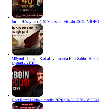
İmam Hüseynin (ə) 40 Mərasimi | Ərbəin 2026 - VİDEO
Milyonlarla insan Kərbəla yollarında Hacı Sahin | Ərbəin
ziyarəti - VİDEO
Hacı Ramil | Ərbəin məclisi 2026 | 04.08.2026 - VİDEO