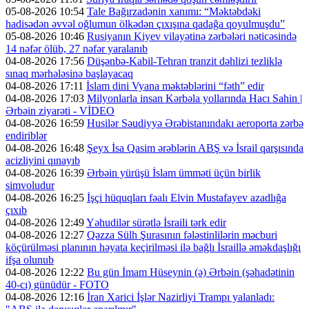
05-08-2026 10:54
Tale Bağırzadənin xanımı: “Məktəbdəki
hadisədən əvvəl oğlumun ölkədən çıxışına qadağa qoyulmuşdu”
05-08-2026 10:46
Rusiyanın Kiyev vilayətinə zərbələri nəticəsində
14 nəfər ölüb, 27 nəfər yaralanıb
04-08-2026 17:56
Düşənbə-Kabil-Tehran tranzit dəhlizi tezliklə
sınaq mərhələsinə başlayacaq
04-08-2026 17:11
İslam dini Vyana məktəblərini “fəth” edir
04-08-2026 17:03
Milyonlarla insan Kərbəla yollarında Hacı Sahin |
Ərbəin ziyarəti - VİDEO
04-08-2026 16:59
Husilər Səudiyyə Ərəbistanındakı aeroporta zərbə
endiriblər
04-08-2026 16:48
Şeyx İsa Qasim ərəblərin ABŞ və İsrail qarşısında
acizliyini qınayıb
04-08-2026 16:39
Ərbəin yürüşü İslam ümməti üçün birlik
simvoludur
04-08-2026 16:25
İşçi hüquqları fəalı Elvin Mustafayev azadlığa
çıxıb
04-08-2026 12:49
Yəhudilər sürətlə İsraili tərk edir
04-08-2026 12:27
Qəzza Sülh Şurasının fələstinlilərin məcburi
köçürülməsi planının həyata keçirilməsi ilə bağlı İsraillə əməkdaşlığı
ifşa olunub
04-08-2026 12:22
Bu gün İmam Hüseynin (ə) Ərbəin (şəhadətinin
40-cı) günüdür - FOTO
04-08-2026 12:16
İran Xarici İşlər Nazirliyi Trampı yalanladı: