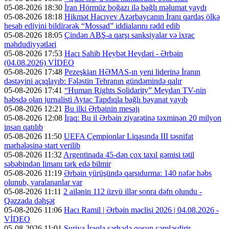
05-08-2026 18:30
İran Hörmüz boğazı ilə bağlı məlumat yaydı
05-08-2026 18:18
Hikmət Hacıyev Azərbaycanın İranı qardaş ölkə
hesab ediyini bildirərək “Mossad” iddialarını rədd edib
05-08-2026 18:05
Çindən ABŞ-a qarşı sanksiyalar və ixrac
məhdudiyyətləri
05-08-2026 17:53
Hacı Sahib Heybət Heydəri - Ərbəin
(04.08.2026) VİDEO
05-08-2026 17:48
Pezeşkian HƏMAS-ın yeni liderinə İranın
dəstəyini açıqlayıb: Fələstin Tehranın gündəmində qalır
05-08-2026 17:41
“Human Rights Solidarity” Meydan TV-nin
həbsdə olan jurnalisti Aytac Tapdıqla bağlı bəyanat yayıb
05-08-2026 12:21
Bu ilki Ərbəinin mesajı
05-08-2026 12:08
İraq: Bu il Ərbəin ziyarətinə təxminən 20 milyon
insan qatılıb
05-08-2026 11:50
UEFA Çempionlar Liqasında III təsnifat
mərhələsinə start verilib
05-08-2026 11:32
Argentinada 45-dən çox taxıl gəmisi tətil
səbəbindən limanı tərk edə bilmir
05-08-2026 11:19
Ərbəin yürüşündə qarşıdurma: 140 nəfər həbs
olunub, yaralananlar var
05-08-2026 11:11
2 ailənin 112 üzvü illər sonra dəfn olundu -
Qəzzada dəhşət
05-08-2026 11:06
Hacı Ramil | Ərbəin məclisi 2026 | 04.08.2026 -
VİDEO
05-08-2026 11:01
Suriya İraqla sərhədə qoşun cəmləşdirir