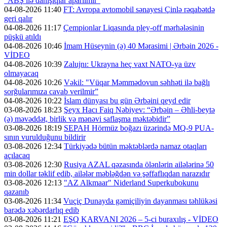
"ABŞ ilə danışıqlar aparılmır"
04-08-2026 11:40
FT: Avropa avtomobil sənayesi Çinlə rəqabətdə
geri qalır
04-08-2026 11:17
Çempionlar Liqasında pley-off mərhələsinin
püşkü atıldı
04-08-2026 10:46
İmam Hüseynin (ə) 40 Mərasimi | Ərbəin 2026 -
VİDEO
04-08-2026 10:39
Zalujnı: Ukrayna heç vaxt NATO-ya üzv
olmayacaq
04-08-2026 10:26
Vəkil: "Vüqar Məmmədovun səhhəti ilə bağlı
sorğularımıza cavab verilmir”
04-08-2026 10:22
İslam dünyası bu gün Ərbəini qeyd edir
03-08-2026 18:23
Şeyx Hacı Faiq Nəbiyev: “Ərbəin – Əhli-beytə
(ə) məvəddət, birlik və mənəvi saflaşma məktəbidir”
03-08-2026 18:19
SEPAH Hörmüz boğazı üzərində MQ-9 PUA-
sının vurulduğunu bildirir
03-08-2026 12:34
Türkiyədə bütün məktəblərdə namaz otaqları
açılacaq
03-08-2026 12:30
Rusiya AZAL qəzasında ölənlərin ailələrinə 50
min dollar təklif edib, ailələr məbləğdən və şəffaflıqdan narazıdır
03-08-2026 12:13
"AZ Alkmaar" Niderland Superkubokunu
qazanıb
03-08-2026 11:34
Vuçiç Dunayda gəmiçiliyin dayanması təhlükəsi
barədə xəbərdarlıq edib
03-08-2026 11:21
EŞQ KARVANI 2026 – 5-ci buraxılış - VİDEO