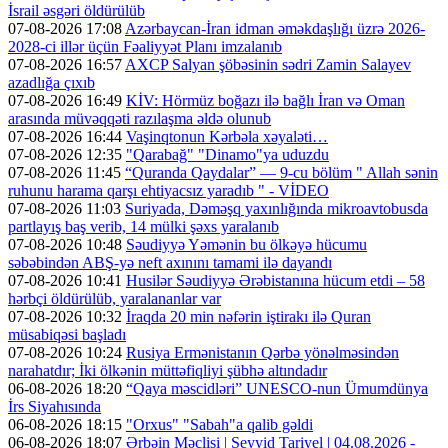
İsrail əsgəri öldürülüb
07-08-2026 17:08
Azərbaycan-İran idman əməkdaşlığı üzrə 2026-
2028-ci illər üçün Fəaliyyət Planı imzalanıb
07-08-2026 16:57
AXCP Salyan şöbəsinin sədri Zamin Salayev
azadlığa çıxıb
07-08-2026 16:49
KİV: Hörmüz boğazı ilə bağlı İran və Oman
arasında müvəqqəti razılaşma əldə olunub
07-08-2026 16:44
Vaşinqtonun Kərbəla xəyaləti…
07-08-2026 12:35
"Qarabağ" "Dinamo"ya uduzdu
07-08-2026 11:45
“Quranda Qaydalar” — 9-cu bölüm " Allah sənin
ruhunu harama qarşı ehtiyacsız yaradıb " - VİDEO
07-08-2026 11:03
Suriyada, Dəməşq yaxınlığında mikroavtobusda
partlayış baş verib, 14 mülki şəxs yaralanıb
07-08-2026 10:48
Səudiyyə Yəmənin bu ölkəyə hücumu
səbəbindən ABŞ-yə neft axınını tamami ilə dayandı
07-08-2026 10:41
Husilər Səudiyyə Ərəbistanına hücum etdi – 58
hərbçi öldürülüb, yaralananlar var
07-08-2026 10:32
İraqda 20 min nəfərin iştirakı ilə Quran
müsabiqəsi başladı
07-08-2026 10:24
Rusiya Ermənistanın Qərbə yönəlməsindən
narahatdır; İki ölkənin müttəfiqliyi şübhə altındadır
06-08-2026 18:20
“Qaya məscidləri” UNESCO-nun Ümumdünya
İrs Siyahısında
06-08-2026 18:15
"Orxus" "Sabah"a qalib gəldi
06-08-2026 18:07
Ərbəin Məclisi | Seyyid Tariyel | 04.08.2026 -