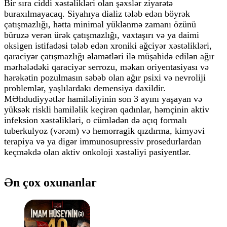
Bir sıra ciddi xəstəlikləri olan şəxslər ziyarətə
buraxılmayacaq. Siyahıya dializ tələb edən böyrək
çatışmazlığı, hətta minimal yüklənmə zamanı özünü
büruzə verən ürək çatışmazlığı, vaxtaşırı və ya daimi
oksigen istifadəsi tələb edən xroniki ağciyər xəstəlikləri,
qaraciyər çatışmazlığı əlamətləri ilə müşahidə edilən ağır
mərhələdəki qaraciyər serrozu, məkan oriyentasiyası və
hərəkətin pozulmasın səbəb olan ağır psixi və nevroliji
problemlər, yaşlılardakı demensiya daxildir.
MƏhdudiyyətlər hamiləliyinin son 3 ayını yaşayan və
yüksək riskli hamiləlik keçirən qadınlar, həmçinin aktiv
infeksion xəstəlikləri, o cümlədən də açıq formalı
tuberkulyoz (vərəm) və hemorragik qızdırma, kimyəvi
terapiya və ya digər immunosupressiv prosedurlardan
keçməkdə olan aktiv onkoloji xəstəliyi pasiyentlər.
Ən çox oxunanlar