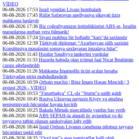
VİDEO
06-08-2026 17:53
İsrail yenidən Livanı bombaladı
06-08-2026 17:45
Rüfət Səfərovun apellyasiya şikayəti üzrə
məhkəmə başlayıb
06-08-2026 17:36
Biz coğrafiyamızın üstünlüklərini ABŞ-ın, İsrailin
maraqlarına qurban verə bilmərik!
06-08-2026 17:24
Siyasi məhbus bir həftədir "kars"da saxlanılır
06-08-2026 12:39
Türkiyəli diplomat: “Azərbaycan sülh sazişini
Konstitusiya məsələsini sonraya saxlayaraq imzalaya bilər”
06-08-2026 11:43
Husilər Səudiyyə tankerini vurdular
06-08-2026 11:33
Hazırda həbsdə olan ictimai fəal Nicat İbrahimin
cəzası ağırlaşdırılıb
06-08-2026 11:26
Məhkəmə İmamoğlu üçün açılan hesaba
Türkiyədən girişi məhdudlaşdırıb
06-08-2026 10:59
Ərbəin məclisi | Binə İmam Həsən Məscidi | 3
avqust 2026 - VİDEO
06-08-2026 10:53
"Fənərbağça" ÇL-də "Şturm"a qalib gəldi
06-08-2026 10:45
Rusiya Ukrayna paytaxtı Kiyev və ətrafına
genişmiqyaslı hücumlar həyata keçirib
06-08-2026 10:25
Bakıda Mirtağı məscidində yanğın baş verib
06-08-2026 10:04
ABŞ SEPAH-la əlaqəli üç aviaşirkət və iki
təyyarəyə tətbiq olunan sanksiyaları ləğv edib
05-08-2026 18:44
İsrail Ordusu Livanın cənubuna pilotsuz təyyarə
hücumları təşkil edir
05-08-2026 18:35
“Qızıl top”a əsas namizədlər bəlli olub