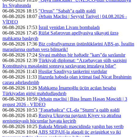
İrs Siyahısında
06-08-2026 18:15
"Orxus" "Sabah"a qalib gəldi
06-08-2026 18:07
Ərbəin Məclisi | Seyyid Tariyel | 04.08.2026 -
VİDEO
06-08-2026 17:53
İsrail yenidən Livanı bombaladı
06-08-2026 17:45
Rüfət Səfərovun apellyasiya şikayəti üzrə
məhkəmə başlayıb
06-08-2026 17:36
Biz coğrafiyamızın üstünlüklərini ABŞ-ın, İsrailin
maraqlarına qurban verə bilmərik!
06-08-2026 17:24
Siyasi məhbus bir həftədir "kars"da saxlanılır
06-08-2026 12:39
Türkiyəli diplomat: “Azərbaycan sülh sazişini
Konstitusiya məsələsini sonraya saxlayaraq imzalaya bilər”
06-08-2026 11:43
Husilər Səudiyyə tankerini vurdular
06-08-2026 11:33
Hazırda həbsdə olan ictimai fəal Nicat İbrahimin
cəzası ağırlaşdırılıb
06-08-2026 11:26
Məhkəmə İmamoğlu üçün açılan hesaba
Türkiyədən girişi məhdudlaşdırıb
06-08-2026 10:59
Ərbəin məclisi | Binə İmam Həsən Məscidi | 3
avqust 2026 - VİDEO
06-08-2026 10:53
"Fənərbağça" ÇL-də "Şturm"a qalib gəldi
06-08-2026 10:45
Rusiya Ukrayna paytaxtı Kiyev və ətrafına
genişmiqyaslı hücumlar həyata keçirib
06-08-2026 10:25
Bakıda Mirtağı məscidində yanğın baş verib
06-08-2026 10:04
ABŞ SEPAH-la əlaqəli üç aviaşirkət və iki