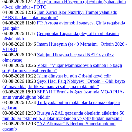
04-08-2026 12:22
Bu gün İmam Hüseynin (ə) Ərbəin (şəhadətinin
40-cı) günüdür - FOTO
04-08-2026 12:16
İran Xarici İşlər Nazirliyi Trampı yalanladı:
"ABŞ ilə danışıqlar aparılmır"
04-08-2026 11:40
FT: Avropa avtomobil sənayesi Çinlə rəqabətdə
geri qalır
04-08-2026 11:17
Çempionlar Liqasında pley-off mərhələsinin
püşkü atıldı
04-08-2026 10:46
İmam Hüseynin (ə) 40 Mərasimi | Ərbəin 2026 -
VİDEO
04-08-2026 10:39
Zalujnı: Ukrayna heç vaxt NATO-ya üzv
olmayacaq
04-08-2026 10:26
Vəkil: "Vüqar Məmmədovun səhhəti ilə bağlı
sorğularımıza cavab verilmir”
04-08-2026 10:22
İslam dünyası bu gün Ərbəini qeyd edir
03-08-2026 18:23
Şeyx Hacı Faiq Nəbiyev: “Ərbəin – Əhli-beytə
(ə) məvəddət, birlik və mənəvi saflaşma məktəbidir”
03-08-2026 18:19
SEPAH Hörmüz boğazı üzərində MQ-9 PUA-
sının vurulduğunu bildirir
03-08-2026 12:34
Türkiyədə bütün məktəblərdə namaz otaqları
açılacaq
03-08-2026 12:30
Rusiya AZAL qəzasında ölənlərin ailələrinə 50
min dollar təklif edib, ailələr məbləğdən və şəffaflıqdan narazıdır
03-08-2026 12:13
"AZ Alkmaar" Niderland Superkubokunu
qazanıb