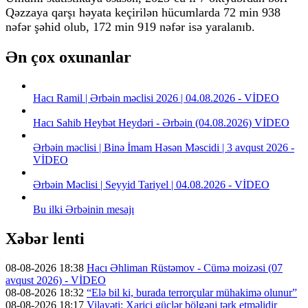
Qəzzaya qarşı həyata keçirilən hücumlarda 72 min 938
nəfər şəhid olub, 172 min 919 nəfər isə yaralanıb.
Ən çox oxunanlar
Hacı Ramil | Ərbəin məclisi 2026 | 04.08.2026 - VİDEO
Hacı Sahib Heybət Heydəri - Ərbəin (04.08.2026) VİDEO
Ərbəin məclisi | Binə İmam Həsən Məscidi | 3 avqust 2026 -
VİDEO
Ərbəin Məclisi | Seyyid Tariyel | 04.08.2026 - VİDEO
Bu ilki Ərbəinin mesajı
Xəbər lenti
08-08-2026 18:38
Hacı Əhliman Rüstəmov - Cümə moizəsi (07
avqust 2026) - VİDEO
08-08-2026 18:32
“Elə bil ki, burada terrorçular mühakimə olunur”
08-08-2026 18:17
Vilayəti: Xarici güclər bölgəni tərk etməlidir