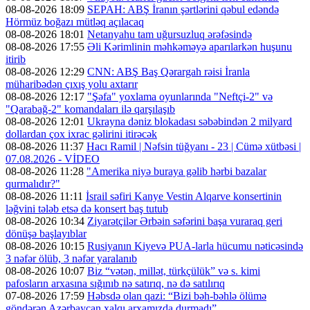
08-08-2026 18:09
SEPAH: ABŞ İranın şərtlərini qəbul edəndə
Hörmüz boğazı mütləq açılacaq
08-08-2026 18:01
Netanyahu tam uğursuzluq ərəfəsində
08-08-2026 17:55
Əli Kərimlinin məhkəməyə aparılarkən huşunu
itirib
08-08-2026 12:29
CNN: ABŞ Baş Qərargah rəisi İranla
müharibədən çıxış yolu axtarır
08-08-2026 12:17
"Şəfa" yoxlama oyunlarında "Neftçi-2" və
"Qarabağ-2" komandaları ilə qarşılaşıb
08-08-2026 12:01
Ukrayna dəniz blokadası səbəbindən 2 milyard
dollardan çox ixrac gəlirini itirəcək
08-08-2026 11:37
Hacı Ramil | Nəfsin tüğyanı - 23 | Cümə xütbəsi |
07.08.2026 - VİDEO
08-08-2026 11:28
"Amerika niyə buraya gəlib hərbi bazalar
qurmalıdır?"
08-08-2026 11:11
İsrail səfiri Kanye Vestin Alqarve konsertinin
ləğvini tələb etsə də konsert baş tutub
08-08-2026 10:34
Ziyarətçilər Ərbəin səfərini başa vuraraq geri
dönüşə başlayıblar
08-08-2026 10:15
Rusiyanın Kiyevə PUA-larla hücumu nəticəsində
3 nəfər ölüb, 3 nəfər yaralanıb
08-08-2026 10:07
Biz “vətən, millət, türkçülük” və s. kimi
pafosların arxasına sığınıb nə satırıq, nə də satılırıq
07-08-2026 17:59
Həbsdə olan qazi: “Bizi bəh-bəhlə ölümə
göndərən Azərbaycan xalqı arxamızda durmadı”