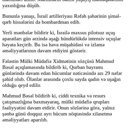
yaxınlığına düşüb.
Bununla yanaşı, İsrail artilleriyası Rəfəh şəhərinin şimal-
qərb hissələrini də bombardman edib.
Yerli mənbələr bildirir ki, İsrailə məxsus pilotsuz uçuş
aparatları gün ərzində aşağı hündürlükdə intensiv uçuşlar
həyata keçirib. Bu isə hava müşahidəsi və izləmə
əməliyyatlarının davam etdiyini göstərir.
Fələstin Mülki Müdafiə Xidmətinin sözçüsü Mahmud
Bəsəl açıqlamasında bildirib ki, Qurban bayramı
günlərində davam edən hücumlar nəticəsində azı 29 nəfər
şəhid olub. Ölənlər arasında çoxlu sayda qadın və uşağın
olduğu qeyd edilir.
Mahmud Bəsəl bildirib ki, ciddi texnika və resurs
çatışmazlığına baxmayaraq, mülki müdafiə qrupları
fəaliyyətini davam etdirir. Onun sözlərinə görə, yalnız
şənbə günü doqquz ayrı hücum nöqtəsində xilasetmə
əməliyyatları aparılıb.