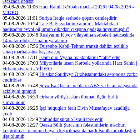
Qəzzada dəhşət
05-08-2026 11:06
Hacı Ramil | Ərbəin məclisi 2026 | 04.08.2026 -
VİDEO
05-08-2026 11:01
Suriya İraqla sərhədə qoşun cəmləşdirir
05-08-2026 10:54
Tale Bağırzadənin xanımı: “Məktəbdəki
hadisədən əvvəl oğlumun ölkədən çıxışına qadağa qoyulmuşdu”
05-08-2026 10:46
Rusiyanın Kiyev vilayətinə zərbələri nəticəsində
14 nəfər ölüb, 27 nəfər yaralanıb
04-08-2026 17:56
Düşənbə-Kabil-Tehran tranzit dəhlizi tezliklə
sınaq mərhələsinə başlayacaq
04-08-2026 17:11
İslam dini Vyana məktəblərini “fəth” edir
04-08-2026 17:03
Milyonlarla insan Kərbəla yollarında Hacı Sahin |
Ərbəin ziyarəti - VİDEO
04-08-2026 16:59
Husilər Səudiyyə Ərəbistanındakı aeroporta zərbə
endiriblər
04-08-2026 16:48
Şeyx İsa Qasim ərəblərin ABŞ və İsrail qarşısında
acizliyini qınayıb
04-08-2026 16:39
Ərbəin yürüşü İslam ümməti üçün birlik
simvoludur
04-08-2026 16:25
İşçi hüquqları fəalı Elvin Mustafayev azadlığa
çıxıb
04-08-2026 12:49
Yəhudilər sürətlə İsraili tərk edir
04-08-2026 12:27
Qəzza Sülh Şurasının fələstinlilərin məcburi
köçürülməsi planının həyata keçirilməsi ilə bağlı İsraillə əməkdaşlığı
ifşa olunub