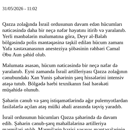
31/05/2026 - 11:02
Qəzza zolağında İsrail ordusunun davam edən hücumları
nəticəsində daha bir neçə nəfər həyatını itirib və yaralanıb.
Yerli mənbələrin məlumatına görə, Deyr əl-Bələh
bölgəsində polis məntəqəsinə təşkil edilən hücum zamanı
Yafa xəstəxanasının anesteziya şöbəsinin rəhbəri Camal
Əbu Aun şəhid olub.
Məlumata əsasən, hücum nəticəsində bir neçə nəfər də
yaralanıb. Eyni zamanda İsrail artilleriyası Qəzza zolağının
cənubundakı Xan Yunis şəhərinin şərq hissələrini intensiv
atəşə tutub. Bölgədə hərbi texnikanın fəal hərəkəti
müşahidə olunub.
Şəhərin cənub və şərq istiqamətlərində ağır pulemyotlardan
fasilələrlə açılan atəş mülki əhali arasında təşviş yaradıb.
İsrail ordusunun hücumları Qəzza şəhərində də davam
edib. Şəhərin cənub-şərq məhəllələrinə artilleriya
mərmiləri atılıb. Mərmilərin bəzisi yaşayış məntəqələrinin