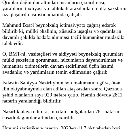
Qruplar dağıntılar altından insanların çıxarılması,
yaralıların təxliyəsi və təhlükəli ərazilərdən mülki şəxslərin
uzaqlaşdırılması istiqamətində çalışıb.
Mahmud Bəsəl beynəlxalq ictimaiyyətə çağırış edərək
bildirib ki, mülki əhalinin, xüsusilə uşaqlar və qadınların
davamlı şəkildə hədəfə alınması təcili humanitar müdaxilə
tələb edir.
O, BMT-ni, vasitəçiləri və aidiyyəti beynəlxalq qurumları
mülki şəxslərin qorunması, hücumların dayandırılması və
humanitar xidmətlərin davam etdirilməsi üçün lazımi
avadanlıq və yardımların təmin edilməsinə çağırıb.
Fələstin Səhiyyə Nazirliyinin son məlumatına görə, ötən
ilin oktyabr ayında elan edilən atəşkəsdən sonra Qəzzada
şəhid olanların sayı 929 nəfərə çatıb. Həmin dövrdə 2811
nəfərin yaralandığı bildirilir.
Nazirlik əlavə edib ki, müxtəlif bölgələrdən 781 nəfərin
cəsədi dağıntılar altından çıxarılıb.
Ümumi statistikaya əsasən, 2023-cü il 7 oktyabrdan bəri