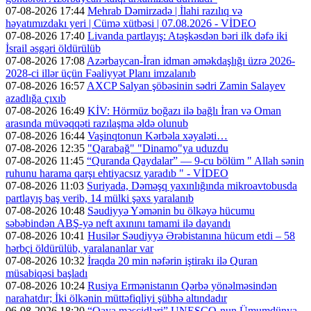
07-08-2026 17:44
Mehrab Dəmirzadə | İlahi razılıq və
həyatımızdakı yeri | Cümə xütbəsi | 07.08.2026 - VİDEO
07-08-2026 17:40
Livanda partlayış: Atəşkəsdən bəri ilk dəfə iki
İsrail əsgəri öldürülüb
07-08-2026 17:08
Azərbaycan-İran idman əməkdaşlığı üzrə 2026-
2028-ci illər üçün Fəaliyyət Planı imzalanıb
07-08-2026 16:57
AXCP Salyan şöbəsinin sədri Zamin Salayev
azadlığa çıxıb
07-08-2026 16:49
KİV: Hörmüz boğazı ilə bağlı İran və Oman
arasında müvəqqəti razılaşma əldə olunub
07-08-2026 16:44
Vaşinqtonun Kərbəla xəyaləti…
07-08-2026 12:35
"Qarabağ" "Dinamo"ya uduzdu
07-08-2026 11:45
“Quranda Qaydalar” — 9-cu bölüm " Allah sənin
ruhunu harama qarşı ehtiyacsız yaradıb " - VİDEO
07-08-2026 11:03
Suriyada, Dəməşq yaxınlığında mikroavtobusda
partlayış baş verib, 14 mülki şəxs yaralanıb
07-08-2026 10:48
Səudiyyə Yəmənin bu ölkəyə hücumu
səbəbindən ABŞ-yə neft axınını tamami ilə dayandı
07-08-2026 10:41
Husilər Səudiyyə Ərəbistanına hücum etdi – 58
hərbçi öldürülüb, yaralananlar var
07-08-2026 10:32
İraqda 20 min nəfərin iştirakı ilə Quran
müsabiqəsi başladı
07-08-2026 10:24
Rusiya Ermənistanın Qərbə yönəlməsindən
narahatdır; İki ölkənin müttəfiqliyi şübhə altındadır
06-08-2026 18:20
“Qaya məscidləri” UNESCO-nun Ümumdünya