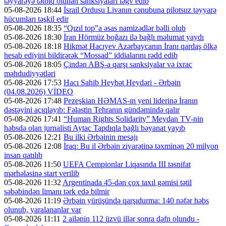
təyyarəyə tətbiq olunan sanksiyaları ləğv edib
05-08-2026 18:44
İsrail Ordusu Livanın cənubuna pilotsuz təyyarə
hücumları təşkil edir
05-08-2026 18:35
“Qızıl top”a əsas namizədlər bəlli olub
05-08-2026 18:30
İran Hörmüz boğazı ilə bağlı məlumat yaydı
05-08-2026 18:18
Hikmət Hacıyev Azərbaycanın İranı qardaş ölkə
hesab ediyini bildirərək “Mossad” iddialarını rədd edib
05-08-2026 18:05
Çindən ABŞ-a qarşı sanksiyalar və ixrac
məhdudiyyətləri
05-08-2026 17:53
Hacı Sahib Heybət Heydəri - Ərbəin
(04.08.2026) VİDEO
05-08-2026 17:48
Pezeşkian HƏMAS-ın yeni liderinə İranın
dəstəyini açıqlayıb: Fələstin Tehranın gündəmində qalır
05-08-2026 17:41
“Human Rights Solidarity” Meydan TV-nin
həbsdə olan jurnalisti Aytac Tapdıqla bağlı bəyanat yayıb
05-08-2026 12:21
Bu ilki Ərbəinin mesajı
05-08-2026 12:08
İraq: Bu il Ərbəin ziyarətinə təxminən 20 milyon
insan qatılıb
05-08-2026 11:50
UEFA Çempionlar Liqasında III təsnifat
mərhələsinə start verilib
05-08-2026 11:32
Argentinada 45-dən çox taxıl gəmisi tətil
səbəbindən limanı tərk edə bilmir
05-08-2026 11:19
Ərbəin yürüşündə qarşıdurma: 140 nəfər həbs
olunub, yaralananlar var
05-08-2026 11:11
2 ailənin 112 üzvü illər sonra dəfn olundu -