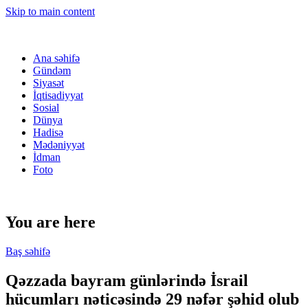
Skip to main content
Ana səhifə
Gündəm
Siyasət
İqtisadiyyat
Sosial
Dünya
Hadisə
Mədəniyyət
İdman
Foto
You are here
Baş səhifə
Qəzzada bayram günlərində İsrail
hücumları nəticəsində 29 nəfər şəhid olub