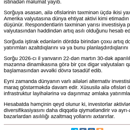
istinadən məlumat yayıb.
Sorğuya əsasən, ailə ofislərinin təxminən üçdə ikisi yaxı
Amerika valyutasına dünya ehtiyat aktivi kimi etimadın 
düşünür. Respondentlərin təxminən yarısı investisiya por
valyutasından həddindən artıq asılı olduğunu hesab edi
Sorğuda iştirak edənlərin dörddə birindən çoxu artıq dol
yatırımları azaltdıqlarını və ya bunu planlaşdırdıqlarını b
Sorğu 2026-cı il yanvarın 22-dən martın 30-dək aparılıb
məzənnə dinamikasına görə bir çox digər valyutaları
başlamasından əvvəlki dövrə təsadüf edib.
Eyni zamanda dünyanın varlı ailələri alternativ investi
maraq göstərməkdə davam edir. Xüsusilə ailə ofisləri ö
infrastruktur layihələrinə və daşınmaz əmlaka yatırımları 
Hesabatda həmçinin qeyd olunur ki, investorlar aktivlər
diversifikasiyasını daha diqqətlə qiymətləndirir və ayrı-
bazarlardan asılılığı azaltmaq yollarını axtarırlar.