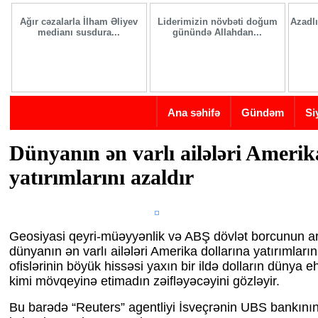
Skip to main content
Ağır cəzalarla İlham Əliyev
Liderimizin növbəti doğum
Azadlı
medianı susdura...
günündə Allahdan...
Ana səhifə
Gündəm
Si
Dünyanın ən varlı ailələri Amerik
yatırımlarını azaldır
Geosiyasi qeyri-müəyyənlik və ABŞ dövlət borcunun a
dünyanın ən varlı ailələri Amerika dollarına yatırımlarını
ofislərinin böyük hissəsi yaxın bir ildə dolların dünya eh
kimi mövqeyinə etimadın zəifləyəcəyini gözləyir.
Bu barədə “Reuters” agentliyi İsveçrənin UBS bankını