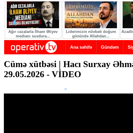
Skip to main content
Ağır cəzalarla İlham Əliyev
Liderimizin növbəti doğum
Azadlı
medianı susdura...
günündə Allahdan...
Ana səhifə
Gündəm
Si
Cümə xütbəsi | Hacı Surxay Əhm
29.05.2026 - VİDEO