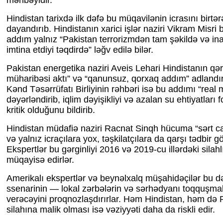
mənbəyidir.
Hindistan tarixdə ilk dəfə bu müqavilənin icrasını birtərə
dayandırıb. Hindistanın xarici işlər naziri Vikram Misri bi
addım yalnız “Pakistan terrorizmdən tam şəkildə və in
imtina etdiyi təqdirdə” ləğv edilə bilər.
Pakistan energetika naziri Aveis Lehari Hindistanın qər
müharibəsi aktı” və “qanunsuz, qorxaq addım” adlandır
Kənd Təsərrüfatı Birliyinin rəhbəri isə bu addımı “real 
dəyərləndirib, iqlim dəyişikliyi və azalan su ehtiyatları
kritik olduğunu bildirib.
Hindistan müdafiə naziri Racnat Sinqh hücuma “sərt ca
və yalnız icraçılara yox, təşkilatçılara da qarşı tədbir gö
Ekspertlər bu gərginliyi 2016 və 2019-cu illərdəki silah
müqayisə edirlər.
Amerikalı ekspertlər və beynəlxalq müşahidəçilər bu d
ssenarinin — lokal zərbələrin və sərhədyanı toqquşma
verəcəyini proqnozlaşdırırlar. Həm Hindistan, həm də 
silahına malik olması isə vəziyyəti daha da riskli edir.