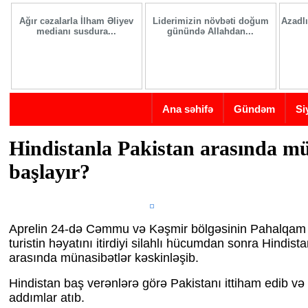
Skip to main content
Ağır cəzalarla İlham Əliyev
Liderimizin növbəti doğum
Azadlı
medianı susdura...
günündə Allahdan...
Ana səhifə
Gündəm
Si
Hindistanla Pakistan arasında m
başlayır?
Aprelin 24-də Cəmmu və Kəşmir bölgəsinin Pahalqam
turistin həyatını itirdiyi silahlı hücumdan sonra Hindist
arasında münasibətlər kəskinləşib.
Hindistan baş verənlərə görə Pakistanı ittiham edib və b
addımlar atıb.