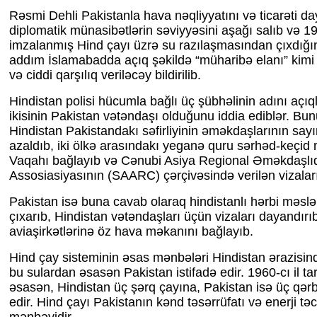
Rəsmi Dehli Pakistanla hava nəqliyyatını və ticarəti da
diplomatik münasibətlərin səviyyəsini aşağı salıb və 19
imzalanmış Hind çayı üzrə su razılaşmasından çıxdığın
addım İslamabadda açıq şəkildə “müharibə elanı” kimi q
və ciddi qarşılıq veriləcəy bildirilib.
Hindistan polisi hücumla bağlı üç şübhəlinin adını açıq
ikisinin Pakistan vətəndaşı olduğunu iddia ediblər. Bu
Hindistan Pakistandakı səfirliyinin əməkdaşlarının sayı
azaldıb, iki ölkə arasındakı yeganə quru sərhəd-keçid
Vaqahı bağlayıb və Cənubi Asiya Regional Əməkdaşlı
Assosiasiyasının (SAARC) çərçivəsində verilən vizaları
Pakistan isə buna cavab olaraq hindistanlı hərbi məslə
çıxarıb, Hindistan vətəndaşları üçün vizaları dayandırı
aviaşirkətlərinə öz hava məkanını bağlayıb.
Hind çay sisteminin əsas mənbələri Hindistan ərazisində
bu sulardan əsasən Pakistan istifadə edir. 1960-cı il ta
əsasən, Hindistan üç şərq çayına, Pakistan isə üç qər
edir. Hind çayı Pakistanın kənd təsərrüfatı və enerji tə