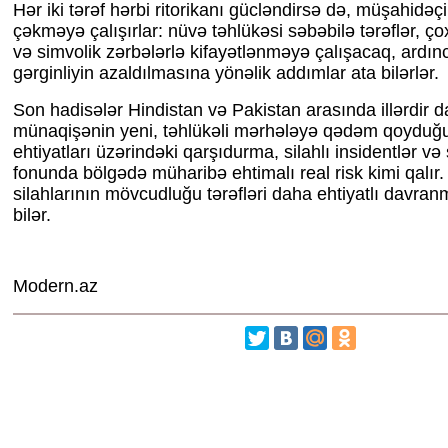
Hər iki tərəf hərbi ritorikanı gücləndirsə də, müşahidəçi
çəkməyə çalışırlar: nüvə təhlükəsi səbəbilə tərəflər, ço
və simvolik zərbələrlə kifayətlənməyə çalışacaq, ardınc
gərginliyin azaldılmasına yönəlik addımlar ata bilərlər.
Son hadisələr Hindistan və Pakistan arasında illərdir 
münaqişənin yeni, təhlükəli mərhələyə qədəm qoyduğu
ehtiyatları üzərindəki qarşıdurma, silahlı insidentlər və
fonunda bölgədə müharibə ehtimalı real risk kimi qalır
silahlarının mövcudluğu tərəfləri daha ehtiyatlı davra
bilər.
Modern.az