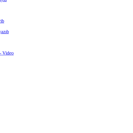
rib
yazıb
 - Video