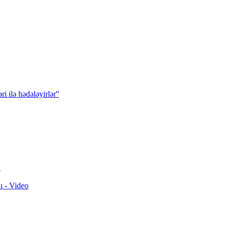
 ilə hədələyirlər''
"
ı - Video