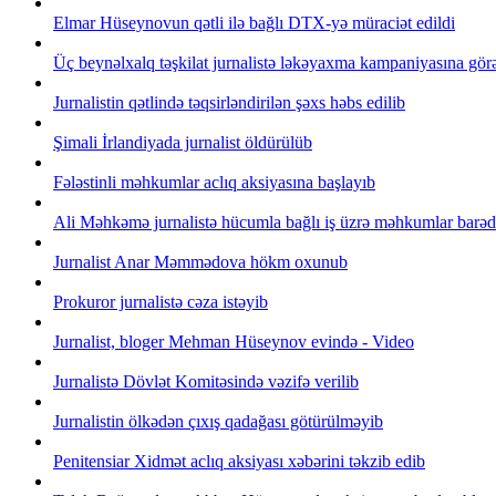
Elmar Hüseynovun qətli ilə bağlı DTX-yə müraciət edildi
Üç beynəlxalq təşkilat jurnalistə ləkəyaxma kampaniyasına gör
Jurnalistin qətlində təqsirləndirilən şəxs həbs edilib
Şimali İrlandiyada jurnalist öldürülüb
Fələstinli məhkumlar aclıq aksiyasına başlayıb
Ali Məhkəmə jurnalistə hücumla bağlı iş üzrə məhkumlar barə
Jurnalist Anar Məmmədova hökm oxunub
Prokuror jurnalistə cəza istəyib
Jurnalist, bloger Mehman Hüseynov evində - Video
Jurnalistə Dövlət Komitəsində vəzifə verilib
Jurnalistin ölkədən çıxış qadağası götürülməyib
Penitensiar Xidmət aclıq aksiyası xəbərini təkzib edib