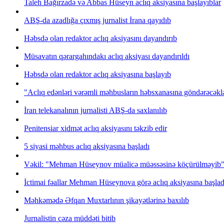
Taleh Bağırzadə və Abbas Hüseyn aclıq aksiyasına başlayıblar
ABŞ-da azadlığa çıxmış jurnalist İrana qayıdıb
Həbsdə olan redaktor aclıq aksiyasını dayandırıb
Müsavatın qərargahındakı aclıq aksiyası dayandırıldı
Həbsdə olan redaktor aclıq aksiyasına başlayıb
"Aclıq edənləri vərəmli məhbusların həbsxanasına göndərəcəkləri
İran telekanalının jurnalisti ABŞ-da saxlanılıb
Penitensiar xidmət aclıq aksiyasını təkzib edir
5 siyasi məhbus aclıq aksiyasına başladı
Vəkil: "Mehman Hüseynov müalicə müəssəsinə köçürülməyib
İctimai fəallar Mehman Hüseynova görə aclıq aksiyasına başlad
Məhkəmədə Əfqan Muxtarlının şikayətlərinə baxılıb
Jurnalistin cəza müddəti bitib