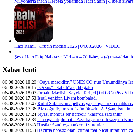
Milyonlarla insan Kərbəla yollarında Hacı Sahin | Ərbəin ziya
Hacı Ramil | Ərbəin məclisi 2026 | 04.08.2026 - VİDEO
Şeyx Hacı Faiq Nəbiyev: “Ərbəin – Əhli-beytə (ə) məvəddət, b
Xəbər lenti
06-08-2026 18:20
“Qaya məscidləri” UNESCO-nun Ümumdünya İrs 
06-08-2026 18:15
"Orxus" "Sabah"a qalib gəldi
06-08-2026 18:07
Ərbəin Məclisi | Seyyid Tariyel | 04.08.2026 - V
06-08-2026 17:53
İsrail yenidən Livanı bombaladı
06-08-2026 17:45
Rüfət Səfərovun apellyasiya şikayəti üzrə məhkəm
06-08-2026 17:36
Biz coğrafiyamızın üstünlüklərini ABŞ-ın, İsrailin
06-08-2026 17:24
Siyasi məhbus bir həftədir "kars"da saxlanılır
06-08-2026 12:39
Türkiyəli diplomat: “Azərbaycan sülh sazişini Kons
06-08-2026 11:43
Husilər Səudiyyə tankerini vurdular
06-08-2026 11:33
Hazırda həbsdə olan ictimai fəal Nicat İbrahimin cəz