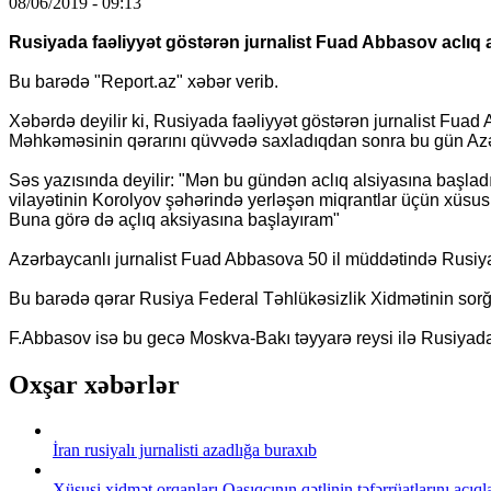
08/06/2019 - 09:13
Rusiyada faəliyyət göstərən jurnalist Fuad Abbasov aclıq 
Bu barədə "Report.az" xəbər verib.
Xəbərdə deyilir ki, Rusiyada faəliyyət göstərən jurnalist Fua
Məhkəməsinin qərarını qüvvədə saxladıqdan sonra bu gün Azər
Səs yazısında deyilir: "Mən bu gündən aclıq alsiyasına başl
vilayətinin Korolyov şəhərində yerləşən miqrantlar üçün xüsus
Buna görə də açlıq aksiyasına başlayıram"
Azərbaycanlı jurnalist Fuad Abbasova 50 il müddətində Rusiya
Bu barədə qərar Rusiya Federal Təhlükəsizlik Xidmətinin sorğ
F.Abbasov isə bu gecə Moskva-Bakı təyyarə reysi ilə Rusiyada
Oxşar xəbərlər
İran rusiyalı jurnalisti azadlığa buraxıb
Xüsusi xidmət orqanları Qaşıqçının qətlinin təfərrüatlarını açıql