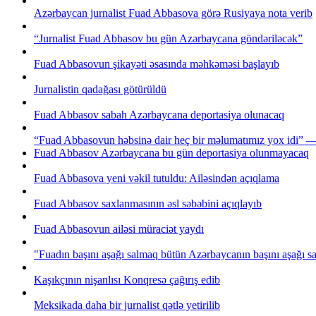
Azərbaycan jurnalist Fuad Abbasova görə Rusiyaya nota verib
“Jurnalist Fuad Abbasov bu gün Azərbaycana göndəriləcək”
Fuad Abbasovun şikayəti əsasında məhkəməsi başlayıb
Jurnalistin qadağası götürüldü
Fuad Abbasov sabah Azərbaycana deportasiya olunacaq
“Fuad Abbasovun həbsinə dair heç bir məlumatımız yox idi”
Fuad Abbasov Azərbaycana bu gün deportasiya olunmayacaq
Fuad Abbasova yeni vəkil tutuldu: Ailəsindən açıqlama
Fuad Abbasov saxlanmasının əsl səbəbini açıqlayıb
Fuad Abbasovun ailəsi müraciət yaydı
"Fuadın başını aşağı salmaq bütün Azərbaycanın başını aşağı s
Kaşıkçının nişanlısı Konqresə çağırış edib
Meksikada daha bir jurnalist qətlə yetirilib