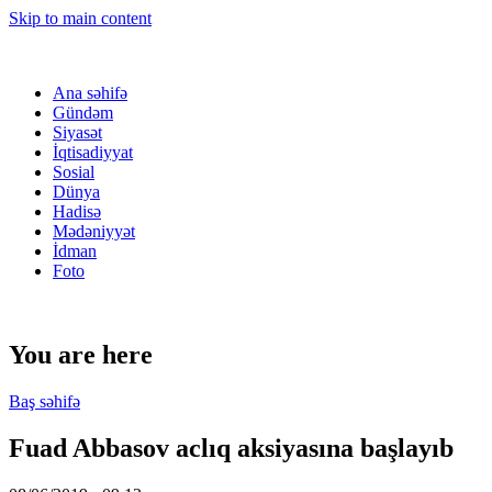
Skip to main content
Ana səhifə
Gündəm
Siyasət
İqtisadiyyat
Sosial
Dünya
Hadisə
Mədəniyyət
İdman
Foto
You are here
Baş səhifə
Fuad Abbasov aclıq aksiyasına başlayıb