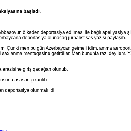
aksiyasına başladı.
d Abbasovun ölkədən deportasiya edilməsi ilə bağlı apellyasiya 
baycana deportasiya olunacaq jurnalist səs yazısı paylaşıb.
adım. Çünki mən bu gün Azərbaycan getməli idim, amma aeroport
i saxlanma məntəqəsinə gətirdilər. Mən bununla razı deyiləm. Y
 ərazisinə giriş qadağan olunub.
usuna əsasən çıxarılıb.
n deportasiya olunmalı idi.
ayıb