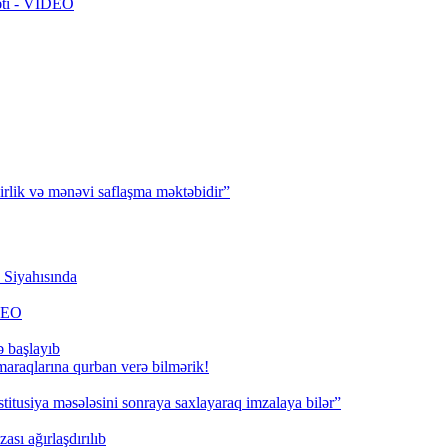
rəti - VİDEO
irlik və mənəvi saflaşma məktəbidir”
Siyahısında
İDEO
ə başlayıb
 maraqlarına qurban verə bilmərik!
titusiya məsələsini sonraya saxlayaraq imzalaya bilər”
ası ağırlaşdırılıb