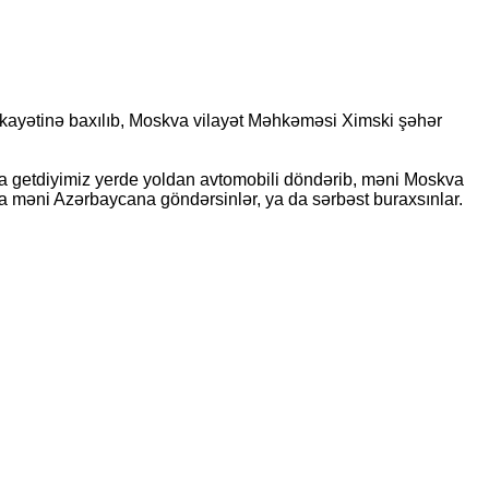
şikayətinə baxılıb, Moskva vilayət Məhkəməsi Ximski şəhər
a getdiyimiz yerde yoldan avtomobili döndərib, məni Moskva
a məni Azərbaycana göndərsinlər, ya da sərbəst buraxsınlar.