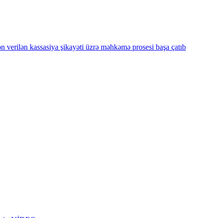
ən verilən kassasiya şikayəti üzrə məhkəmə prosesi başa çatıb