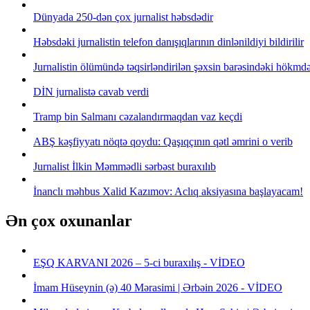
Dünyada 250-dən çox jurnalist həbsdədir
Həbsdəki jurnalistin telefon danışıqlarının dinlənildiyi bildirilir
Jurnalistin ölümündə təqsirləndirilən şəxsin barəsindəki hökmd
DİN jurnalistə cavab verdi
Tramp bin Salmanı cəzalandırmaqdan vaz keçdi
ABŞ kəşfiyyatı nöqtə qoydu: Qaşıqçının qətl əmrini o verib
Jurnalist İlkin Məmmədli sərbəst buraxılıb
İnanclı məhbus Xalid Kazımov: Aclıq aksiyasına başlayacam!
Ən çox oxunanlar
EŞQ KARVANI 2026 – 5-ci buraxılış - VİDEO
İmam Hüseynin (ə) 40 Mərasimi | Ərbəin 2026 - VİDEO