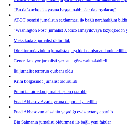
“Bu dəfə aclıq aksiyasına başqa məhbuslar da qoşulacaq”
ATƏT rəsmisi jurnalistin saxlanması ilə bağlı narahatlığını bildi
“Washington Post” jurnalist Xədicə İsmayılovaya təzyiqlərdən 
Meksikada 3 jurnalist öldürülüb
Direktor müavininin jurnalistə qarşı iddiası qismən təmin edilib
General-mayor jurnalisti yazısına görə cərimələtdirdi
İki jurnalist terrorun qurbanı oldu
Krım bölgəsində jurnalist öldürülüb
Putini təhqir edən jurnalist işdən çıxarılıb
Fuad Abbasov Azərbaycana deportasiya edilib
Fuad Abbasovun ailəsinin yaşadığı evdə axtarış aparılıb
Bin Salmanın jurnalisti öldürtməsi ilə bağlı yeni faktlar