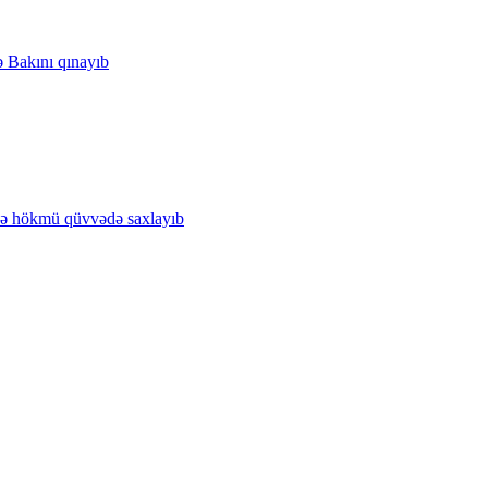
ə Bakını qınayıb
də hökmü qüvvədə saxlayıb