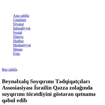
Skip to main content
Ana səhifə
Gündəm
Siyasət
İqtisadiyyat
Sosial
Dünya
Hadisə
Mədəniyyət
İdman
Foto
Baş səhifə
You are here
Beynəlxalq Soyqırımı Tədqiqatçıları
Assosiasiyası İsrailin Qəzza zolağında
soyqırımı törətdiyini göstərən qətnamə
qəbul edib