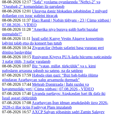
08-08-2026 12:17
"Şəfa" yoxlama oyunlarında "Neftçi-2" və
"Qarabağ-2" komandaları ilə qarşılaşıb
08-08-2026 12:01
Ukrayna dəniz blokadası səbəbindən 2 milyard
dollardan çox ixrac gəlirini itirəcək
08-08-2026 11:37
Hacı Ramil | Nəfsin tüğyanı - 23 | Cümə xütbəsi |
07.08.2026 - VİDEO
08-08-2026 11:28
"Amerika niyə buraya gəlib hərbi bazalar
qurmalıdır?"
08-08-2026 11:11
İsrail səfiri Kanye Vestin Alqarve konsertinin
ləğvini tələb etsə də konsert baş tutub
08-08-2026 10:34
Ziyarətçilər Ərbəin səfərini başa vuraraq geri
dönüşə başlayıblar
08-08-2026 10:15
Rusiyanın Kiyevə PUA-larla hücumu nəticəsində
3 nəfər ölüb, 3 nəfər yaralanıb
08-08-2026 10:07
Biz “vətən, millət, türkçülük” və s. kimi
pafosların arxasına sığınıb nə satırıq, nə də satılırıq
07-08-2026 17:59
Həbsdə olan qazi: “Bizi bəh-bəhlə ölümə
göndərən Azərbaycan xalqı arxamızda durmadı”
07-08-2026 17:44
Mehrab Dəmirzadə | İlahi razılıq və
həyatımızdakı yeri | Cümə xütbəsi | 07.08.2026 - VİDEO
07-08-2026 17:40
Livanda partlayış: Atəşkəsdən bəri ilk dəfə iki
İsrail əsgəri öldürülüb
07-08-2026 17:08
Azərbaycan-İran idman əməkdaşlığı üzrə 2026-
2028-ci illər üçün Fəaliyyət Planı imzalanıb
07-08-2026 16:57
AXCP Salyan şöbəsinin sədri Zamin Salayev