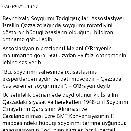
02/09/2025 - 10:27
Beynəlxalq Soyqırımı Tədqiqatçıları Assosiasiyası
İsrailin Qəzza zolağında soyqırımı törətdiyini
göstərən hüquqi əsasların olduğunu bildirən
qətnamə qəbul edib.
Assosiasiyanın prezidenti Melani O’Brayenin
məlumatına görə, 500 üzvdən 86 faizi qətnamənin
lehinə səs verib.
“Bu, soyqırımı sahəsində ixtisaslaşmış
ekspertlərdən aydın və qəti mövqedir – Qəzzada
baş verənlər soyqırımıdır”, – O’Brayen deyib.
Üç səhifəlik qətnamədə qeyd olunur ki, İsrailin
Qəzzadakı siyasət və hərəkətləri 1948-ci il Soyqırım
Cinayətinin Qarşısının Alınması və
Cəzalandırılması üzrə BMT Konvensiyasının II
maddəsindəki hüquqi soyqırımı tərifinə uyğundur.
Assosiasiyanın üzvü olan alimlər İsraili dərhal