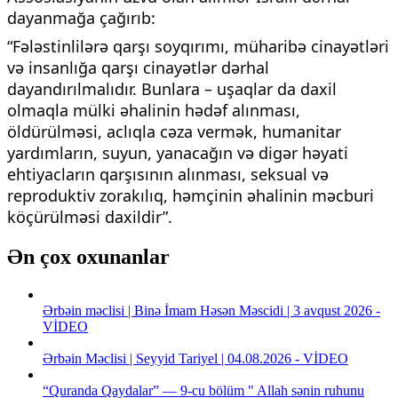
dayanmağa çağırıb:
“Fələstinlilərə qarşı soyqırımı, müharibə cinayətləri
və insanlığa qarşı cinayətlər dərhal
dayandırılmalıdır. Bunlara – uşaqlar da daxil
olmaqla mülki əhalinin hədəf alınması,
öldürülməsi, aclıqla cəza vermək, humanitar
yardımların, suyun, yanacağın və digər həyati
ehtiyacların qarşısının alınması, seksual və
reproduktiv zorakılıq, həmçinin əhalinin məcburi
köçürülməsi daxildir”.
Ən çox oxunanlar
Ərbəin məclisi | Binə İmam Həsən Məscidi | 3 avqust 2026 -
VİDEO
Ərbəin Məclisi | Seyyid Tariyel | 04.08.2026 - VİDEO
“Quranda Qaydalar” — 9-cu bölüm " Allah sənin ruhunu