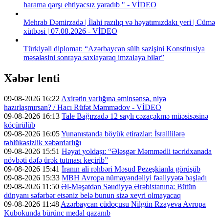
harama qarşı ehtiyacsız yaradıb " - VİDEO
Mehrab Dəmirzadə | İlahi razılıq və həyatımızdakı yeri | Cümə
xütbəsi | 07.08.2026 - VİDEO
Türkiyəli diplomat: “Azərbaycan sülh sazişini Konstitusiya
məsələsini sonraya saxlayaraq imzalaya bilər”
Xəbər lenti
09-08-2026 16:22
Axirətin varlığına əminsənsə, niyə
hazırlaşmırsan? / Hacı Rüfət Məmmədov - VİDEO
09-08-2026 16:13
Tale Bağırzadə 12 saylı cəzaçəkmə müəsisəsinə
köçürülüb
09-08-2026 16:05
Yunanıstanda böyük etirazlar: İsraillilərə
təhlükəsizlik xəbərdarlığı
09-08-2026 15:51
Həyat yoldaşı: “Ələsgər Məmmədli təcridxanada
növbəti dəfə ürək tutması keçirib”
09-08-2026 15:41
İranın ali rəhbəri Məsud Pezeşkianla görüşüb
09-08-2026 15:33
MBH Avropa nümayəndəliyi fəaliyyətə başladı
09-08-2026 11:50
Əl-Məşatdan Səudiyyə Ərəbistanına: Bütün
dünyanı səfərbər etsəniz belə bunun sizə xeyri olmayacaq
09-08-2026 11:48
Azərbaycan cüdoçusu Nilgün Rzayeva Avropa
Kubokunda bürünc medal qazanıb