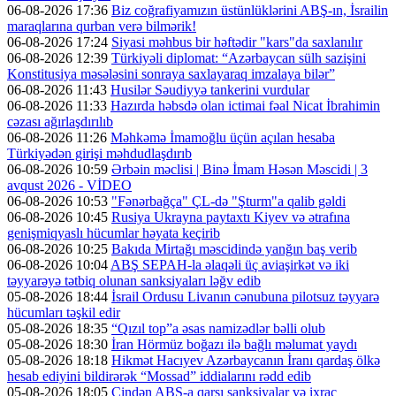
06-08-2026 17:36
Biz coğrafiyamızın üstünlüklərini ABŞ-ın, İsrailin
maraqlarına qurban verə bilmərik!
06-08-2026 17:24
Siyasi məhbus bir həftədir "kars"da saxlanılır
06-08-2026 12:39
Türkiyəli diplomat: “Azərbaycan sülh sazişini
Konstitusiya məsələsini sonraya saxlayaraq imzalaya bilər”
06-08-2026 11:43
Husilər Səudiyyə tankerini vurdular
06-08-2026 11:33
Hazırda həbsdə olan ictimai fəal Nicat İbrahimin
cəzası ağırlaşdırılıb
06-08-2026 11:26
Məhkəmə İmamoğlu üçün açılan hesaba
Türkiyədən girişi məhdudlaşdırıb
06-08-2026 10:59
Ərbəin məclisi | Binə İmam Həsən Məscidi | 3
avqust 2026 - VİDEO
06-08-2026 10:53
"Fənərbağça" ÇL-də "Şturm"a qalib gəldi
06-08-2026 10:45
Rusiya Ukrayna paytaxtı Kiyev və ətrafına
genişmiqyaslı hücumlar həyata keçirib
06-08-2026 10:25
Bakıda Mirtağı məscidində yanğın baş verib
06-08-2026 10:04
ABŞ SEPAH-la əlaqəli üç aviaşirkət və iki
təyyarəyə tətbiq olunan sanksiyaları ləğv edib
05-08-2026 18:44
İsrail Ordusu Livanın cənubuna pilotsuz təyyarə
hücumları təşkil edir
05-08-2026 18:35
“Qızıl top”a əsas namizədlər bəlli olub
05-08-2026 18:30
İran Hörmüz boğazı ilə bağlı məlumat yaydı
05-08-2026 18:18
Hikmət Hacıyev Azərbaycanın İranı qardaş ölkə
hesab ediyini bildirərək “Mossad” iddialarını rədd edib
05-08-2026 18:05
Çindən ABŞ-a qarşı sanksiyalar və ixrac