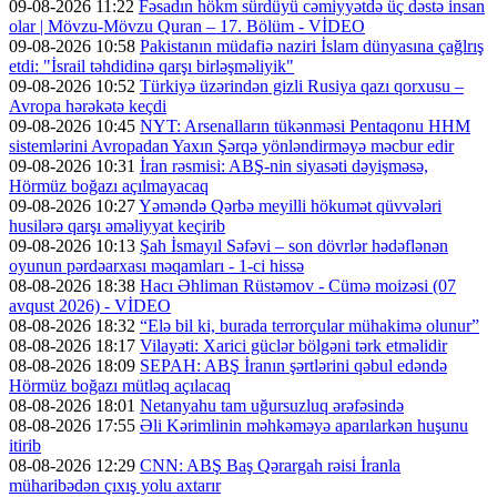
09-08-2026 11:22
Fəsadın hökm sürdüyü cəmiyyətdə üç dəstə insan
olar | Mövzu-Mövzu Quran – 17. Bölüm - VİDEO
09-08-2026 10:58
Pakistanın müdafiə naziri İslam dünyasına çağlrış
etdi: "İsrail təhdidinə qarşı birləşməliyik"
09-08-2026 10:52
Türkiyə üzərindən gizli Rusiya qazı qorxusu –
Avropa hərəkətə keçdi
09-08-2026 10:45
NYT: Arsenalların tükənməsi Pentaqonu HHM
sistemlərini Avropadan Yaxın Şərqə yönləndirməyə məcbur edir
09-08-2026 10:31
İran rəsmisi: ABŞ-nin siyasəti dəyişməsə,
Hörmüz boğazı açılmayacaq
09-08-2026 10:27
Yəməndə Qərbə meyilli hökumət qüvvələri
husilərə qarşı əməliyyat keçirib
09-08-2026 10:13
Şah İsmayıl Səfəvi – son dövrlər hədəflənən
oyunun pərdəarxası məqamları - 1-ci hissə
08-08-2026 18:38
Hacı Əhliman Rüstəmov - Cümə moizəsi (07
avqust 2026) - VİDEO
08-08-2026 18:32
“Elə bil ki, burada terrorçular mühakimə olunur”
08-08-2026 18:17
Vilayəti: Xarici güclər bölgəni tərk etməlidir
08-08-2026 18:09
SEPAH: ABŞ İranın şərtlərini qəbul edəndə
Hörmüz boğazı mütləq açılacaq
08-08-2026 18:01
Netanyahu tam uğursuzluq ərəfəsində
08-08-2026 17:55
Əli Kərimlinin məhkəməyə aparılarkən huşunu
itirib
08-08-2026 12:29
CNN: ABŞ Baş Qərargah rəisi İranla
müharibədən çıxış yolu axtarır