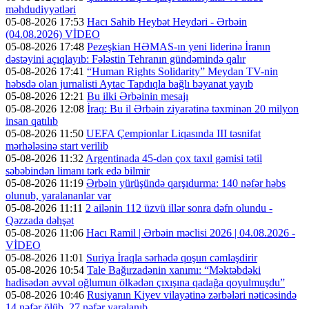
məhdudiyyətləri
05-08-2026 17:53
Hacı Sahib Heybət Heydəri - Ərbəin
(04.08.2026) VİDEO
05-08-2026 17:48
Pezeşkian HƏMAS-ın yeni liderinə İranın
dəstəyini açıqlayıb: Fələstin Tehranın gündəmində qalır
05-08-2026 17:41
“Human Rights Solidarity” Meydan TV-nin
həbsdə olan jurnalisti Aytac Tapdıqla bağlı bəyanat yayıb
05-08-2026 12:21
Bu ilki Ərbəinin mesajı
05-08-2026 12:08
İraq: Bu il Ərbəin ziyarətinə təxminən 20 milyon
insan qatılıb
05-08-2026 11:50
UEFA Çempionlar Liqasında III təsnifat
mərhələsinə start verilib
05-08-2026 11:32
Argentinada 45-dən çox taxıl gəmisi tətil
səbəbindən limanı tərk edə bilmir
05-08-2026 11:19
Ərbəin yürüşündə qarşıdurma: 140 nəfər həbs
olunub, yaralananlar var
05-08-2026 11:11
2 ailənin 112 üzvü illər sonra dəfn olundu -
Qəzzada dəhşət
05-08-2026 11:06
Hacı Ramil | Ərbəin məclisi 2026 | 04.08.2026 -
VİDEO
05-08-2026 11:01
Suriya İraqla sərhədə qoşun cəmləşdirir
05-08-2026 10:54
Tale Bağırzadənin xanımı: “Məktəbdəki
hadisədən əvvəl oğlumun ölkədən çıxışına qadağa qoyulmuşdu”
05-08-2026 10:46
Rusiyanın Kiyev vilayətinə zərbələri nəticəsində
14 nəfər ölüb, 27 nəfər yaralanıb