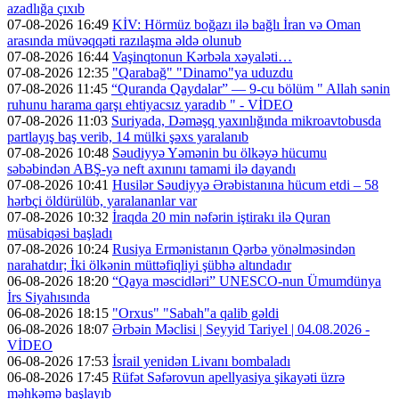
azadlığa çıxıb
07-08-2026 16:49
KİV: Hörmüz boğazı ilə bağlı İran və Oman
arasında müvəqqəti razılaşma əldə olunub
07-08-2026 16:44
Vaşinqtonun Kərbəla xəyaləti…
07-08-2026 12:35
"Qarabağ" "Dinamo"ya uduzdu
07-08-2026 11:45
“Quranda Qaydalar” — 9-cu bölüm " Allah sənin
ruhunu harama qarşı ehtiyacsız yaradıb " - VİDEO
07-08-2026 11:03
Suriyada, Dəməşq yaxınlığında mikroavtobusda
partlayış baş verib, 14 mülki şəxs yaralanıb
07-08-2026 10:48
Səudiyyə Yəmənin bu ölkəyə hücumu
səbəbindən ABŞ-yə neft axınını tamami ilə dayandı
07-08-2026 10:41
Husilər Səudiyyə Ərəbistanına hücum etdi – 58
hərbçi öldürülüb, yaralananlar var
07-08-2026 10:32
İraqda 20 min nəfərin iştirakı ilə Quran
müsabiqəsi başladı
07-08-2026 10:24
Rusiya Ermənistanın Qərbə yönəlməsindən
narahatdır; İki ölkənin müttəfiqliyi şübhə altındadır
06-08-2026 18:20
“Qaya məscidləri” UNESCO-nun Ümumdünya
İrs Siyahısında
06-08-2026 18:15
"Orxus" "Sabah"a qalib gəldi
06-08-2026 18:07
Ərbəin Məclisi | Seyyid Tariyel | 04.08.2026 -
VİDEO
06-08-2026 17:53
İsrail yenidən Livanı bombaladı
06-08-2026 17:45
Rüfət Səfərovun apellyasiya şikayəti üzrə
məhkəmə başlayıb