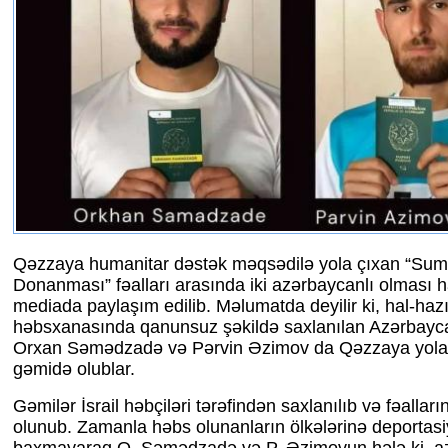
Qəzzaya humanitar dəstək məqsədilə yola çıxan “Sum
Donanması” fəalları arasında iki azərbaycanlı olması 
mediada paylaşım edilib. Məlumatda deyilir ki, hal-hazır
həbsxanasında qanunsuz şəkildə saxlanılan Azərbayca
Orxan Səmədzadə və Pərvin Əzimov da Qəzzaya yola
gəmidə olublar.
Gəmilər İsrail həbçiləri tərəfindən saxlanılıb və fəallar
olunub. Zamanla həbs olunanların ölkələrinə deportas
baxmayaraq O. Səmədzadə və P. Əzimovun hələ ki, 