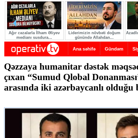
Skip to main content
Ağır cəzalarla İlham Əliyev
Liderimizin növbəti doğum
Azadlı
medianı susdura...
günündə Allahdan...
Ana səhifə
Gündəm
Si
Qəzzaya humanitar dəstək məqsəd
çıxan “Sumud Qlobal Donanması” 
arasında iki azərbaycanlı olduğu b