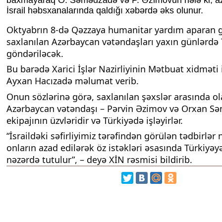
İsrail həbsxanalarında qaldığı xəbərdə əks olunur.
Oktyabrın 8-də Qəzzaya humanitar yardım aparan 
saxlanılan Azərbaycan vətəndaşları yaxın günlərdə 
göndəriləcək.
Bu barədə Xarici İşlər Nazirliyinin Mətbuat xidməti i
Ayxan Hacızadə məlumat verib.
Onun sözlərinə görə, saxlanılan şəxslər arasında ol
Azərbaycan vətəndaşı – Pərvin Əzimov və Orxan S
ekipajının üzvləridir və Türkiyədə işləyirlər.
“İsraildəki səfirliyimiz tərəfindən görülən tədbirlər
onların azad edilərək öz istəkləri əsasında Türkiyəy
nəzərdə tutulur”, – deyə XİN rəsmisi bildirib.