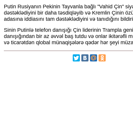
Putin Rusiyanın Pekinin Tayvanla bağlı "Vahid Çin" siya
dəstəklədiyini bir daha təsdiqləyib və Kremlin Çinin ö
adasına iddiasını tam dəstəklədiyini və tanıdığını bildiri
Sinin Putinlə telefon danışığı Çin liderinin Trampla geni
danışığından bir az əvvəl baş tutdu və onlar ikitərəfli 
və ticarətdən qlobal münaqişələrə qədər hər şeyi müzak