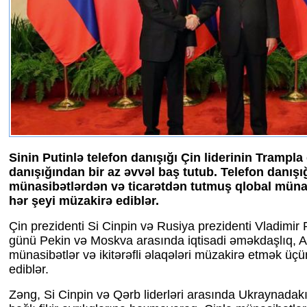
Sinin Putinlə telefon danışığı Çin liderinin Trampla
danışığından bir az əvvəl baş tutub. Telefon danışığ
münasibətlərdən və ticarətdən tutmuş qlobal müna
hər şeyi müzakirə ediblər.
Çin prezidenti Si Cinpin və Rusiya prezidenti Vladimir
günü Pekin və Moskva arasında iqtisadi əməkdaşlıq, A
münasibətlər və ikitərəfli əlaqələri müzakirə etmək üç
ediblər.
Zəng, Si Cinpin və Qərb liderləri arasında Ukraynadak