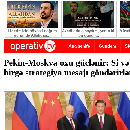
Skip to main content
Liderimizin növbəti doğum
Azadlıqda olsaydım, yəqin ki,
Müsəl
günündə Allahdan...
bu günün...
Ana səhifə
Gündəm
Si
Pekin-Moskva oxu güclənir: Si və
birgə strategiya mesajı göndərirlə