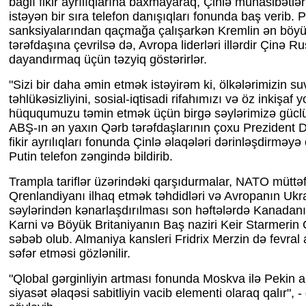
bağlı fikir ayrılıqlarına baxmayaraq, Çinlə münasibətlə
istəyən bir sıra telefon danışıqları fonunda baş verib. 
sanksiyalarından qaçmağa çalışarkən Kremlin ən böyük
tərəfdaşına çevrilsə də, Avropa liderləri illərdir Çinə R
dayandırmaq üçün təzyiq göstərirlər.
"Sizi bir daha əmin etmək istəyirəm ki, ölkələrimizin su
təhlükəsizliyini, sosial-iqtisadi rifahımızı və öz inkişa
hüququmuzu təmin etmək üçün birgə səylərimizə güclü
ABŞ-ın ən yaxın Qərb tərəfdaşlarının çoxu Prezident 
fikir ayrılıqları fonunda Çinlə əlaqələri dərinləşdirməyə 
Putin telefon zəngində bildirib.
Trampla tariflər üzərindəki qarşıdurmalar, NATO müttə
Qrenlandiyanı ilhaq etmək təhdidləri və Avropanın Ukr
səylərindən kənarlaşdırılması son həftələrdə Kanadanı
Karni və Böyük Britaniyanın Baş naziri Keir Starmerin 
səbəb olub. Almaniya kansleri Fridrix Merzin də fevral
səfər etməsi gözlənilir.
"Qlobal gərginliyin artması fonunda Moskva ilə Pekin a
siyasət əlaqəsi sabitliyin vacib elementi olaraq qalır", 