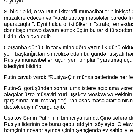
söyləyib.
Si bildirib ki, o və Putin ikitərəfli münasibətlərin inkişaf 
müzakirə edəcək və "vacib strateji məsələlər barədə fi
aparacaqlar". Eyni halda o, iki ölkənin "strateji əməkdaş
dərinləşdirməyə davam etmək üçün bu tarixi fürsətdən i
fikirini də əlavə edib.
Çərşənbə günü Çin təqviminə görə yazın ilk günü olduğ
yeni başlanğıcları simvolizə edən bu gündə rusiyalı həm
Rusiya münasibətləri üçün yeni bir plan" yaratmaq üçü
istədiyini bildirib.
Putin cavab verdi: "Rusiya-Çin münasibətlərində hər fəs
Putin-Si görüşündən sonra jurnalistlərə açıqlama verən 
əlaqələr üzrə müşaviri Yuri Uşakov Moskva və Pekinin "x
qarşısında milli maraq doğuran əsas məsələlərdə bir-bi
dəstəklədiyini" vurğulayıb.
Uşakov Si-nin Putini ilin birinci yarısında Çinə səfərə d
Rusiya liderinin də bunu qəbul etdiyini söyləyib. O əlavə
həmçinin noyabr ayında Çinin Şençjendə ev sahibliyi e