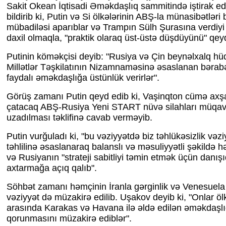
Sakit Okean İqtisadi Əməkdaşlıq sammitində iştirak e
bildirib ki, Putin və Si ölkələrinin ABŞ-la münasibətləri 
mübadiləsi aparıblar və Trampın Sülh Şurasına verdiyi
daxil olmaqla, "praktik olaraq üst-üstə düşdüyünü" qeyd
Putinin köməkçisi deyib: "Rusiya və Çin beynəlxalq hü
Millətlər Təşkilatının Nizamnaməsinə əsaslanan bərabər
faydalı əməkdaşlığa üstünlük verirlər".
Görüş zamanı Putin qeyd edib ki, Vaşinqton cümə ax
çatacaq ABŞ-Rusiya Yeni START nüvə silahları müqavilə
uzadılması təklifinə cavab verməyib.
Putin vurğuladı ki, "bu vəziyyətdə biz təhlükəsizlik vəziy
təhlilinə əsaslanaraq balanslı və məsuliyyətli şəkildə 
və Rusiyanın "strateji sabitliyi təmin etmək üçün danışıq
axtarmağa açıq qalıb".
Söhbət zamanı həmçinin İranla gərginlik və Venesuel
vəziyyət də müzakirə edilib. Uşakov deyib ki, "Onlar öl
arasında Karakas və Havana ilə əldə edilən əməkdaşlı
qorunmasını müzakirə ediblər".