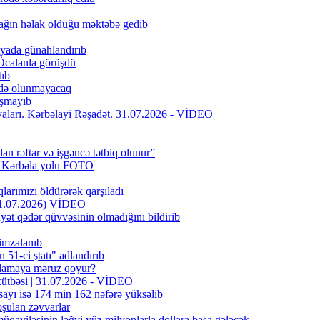
ağın həlak olduğu məktəbə gedib
iyada günahlandırıb
Öcalanla görüşdü
tıb
fadə olunmayacaq
aşmayıb
riyaları. Kərbəlayi Rəşadət. 31.07.2026 - VİDEO
dan rəftar və işgəncə tətbiq olunur”
f Kərbəla yolu FOTO
larımızı öldürərək qarşıladı
(31.07.2026) VİDEO
yət qədər qüvvəsinin olmadığını bildirib
 imzalanıb
51-ci ştatı" adlandırıb
oxlamaya məruz qoyur?
 xütbəsi | 31.07.2026 - VİDEO
sayı isə 174 min 162 nəfərə yüksəlib
şulan zəvvarlar
qaviləsinin ləğvi yüz milyonlarla dollara başa gələcək