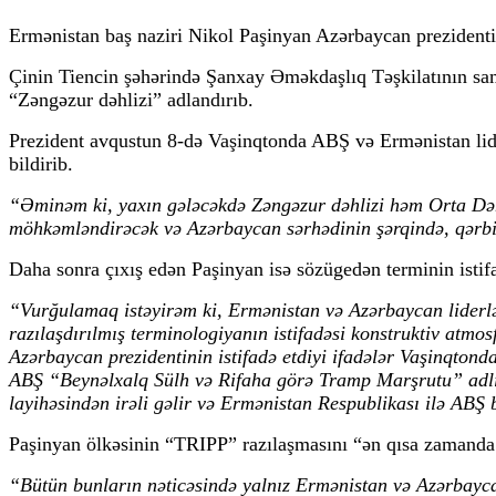
Ermənistan baş naziri Nikol Paşinyan Azərbaycan prezidenti
Çinin Tiencin şəhərində Şanxay Əməkdaşlıq Təşkilatının sam
“Zəngəzur dəhlizi” adlandırıb.
Prezident avqustun 8-də Vaşinqtonda ABŞ və Ermənistan lide
bildirib.
“Əminəm ki, yaxın gələcəkdə Zəngəzur dəhlizi həm Orta Dəhl
möhkəmləndirəcək və Azərbaycan sərhədinin şərqində, qərbi
Daha sonra çıxış edən Paşinyan isə sözügedən terminin istif
“Vurğulamaq istəyirəm ki, Ermənistan və Azərbaycan liderlə
razılaşdırılmış terminologiyanın istifadəsi konstruktiv atmos
Azərbaycan prezidentinin istifadə etdiyi ifadələr Vaşinqtond
ABŞ “Beynəlxalq Sülh və Rifaha görə Tramp Marşrutu” adlı
layihəsindən irəli gəlir və Ermənistan Respublikası ilə ABŞ
Paşinyan ölkəsinin “TRIPP” razılaşmasını “ən qısa zamanda
“Bütün bunların nəticəsində yalnız Ermənistan və Azərbayca