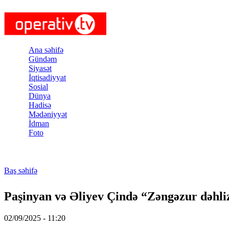
Skip to main content
Ana səhifə
Gündəm
Siyasət
İqtisadiyyat
Sosial
Dünya
Hadisə
Mədəniyyət
İdman
Foto
Baş səhifə
You are here
Paşinyan və Əliyev Çində “Zəngəzur dəhli
02/09/2025 - 11:20