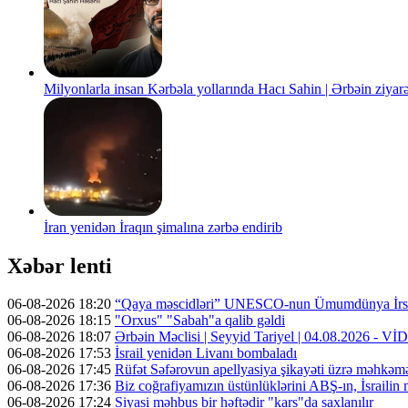
Milyonlarla insan Kərbəla yollarında Hacı Sahin | Ərbəin ziya
İran yenidən İraqın şimalına zərbə endirib
Xəbər lenti
06-08-2026 18:20
“Qaya məscidləri” UNESCO-nun Ümumdünya İrs 
06-08-2026 18:15
"Orxus" "Sabah"a qalib gəldi
06-08-2026 18:07
Ərbəin Məclisi | Seyyid Tariyel | 04.08.2026 - V
06-08-2026 17:53
İsrail yenidən Livanı bombaladı
06-08-2026 17:45
Rüfət Səfərovun apellyasiya şikayəti üzrə məhkəm
06-08-2026 17:36
Biz coğrafiyamızın üstünlüklərini ABŞ-ın, İsrailin
06-08-2026 17:24
Siyasi məhbus bir həftədir "kars"da saxlanılır