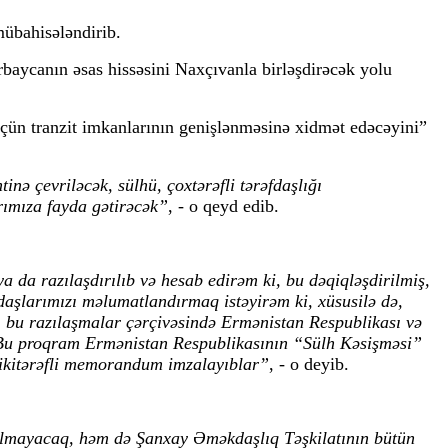
mübahisələndirib.
baycanın əsas hissəsini Naxçıvanla birləşdirəcək yolu
üçün tranzit imkanlarının genişlənməsinə xidmət edəcəyini”
 çevriləcək, sülhü, çoxtərəfli tərəfdaşlığı
ımıza fayda gətirəcək”
, - o qeyd edib.
da razılaşdırılıb və hesab edirəm ki, bu dəqiqləşdirilmiş,
fdaşlarımızı məlumatlandırmaq istəyirəm ki, xüsusilə də,
i, bu razılaşmalar çərçivəsində Ermənistan Respublikası və
 Bu proqram Ermənistan Respublikasının “Sülh Kəsişməsi”
n ikitərəfli memorandum imzalayıblar”
, - o deyib.
çılmayacaq, həm də Şanxay Əməkdaşlıq Təşkilatının bütün