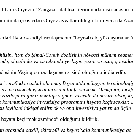
 İlham Əliyevin “Zəngəzur dəhlizi” terminindən istifadəsini 
mitində çıxış edən Əliyev əvvəllər olduğu kimi yenə də Azər
rləri ilə əldə etdiyi razılaşmanın “beynəlxalq yükdaşımalar 
izin, həm də Şimal-Cənub dəhlizinin növbəti mühüm seqmentinə
ndə, şimalında və cənubunda yerləşən yaxın və uzaq qonşular
adəsinin Vaşinqton razılaşmasına zidd olduğunu iddia edib.
ri tərəfindən qəbul olunmuş Bəyanatda müəyyən terminologiya 
ferə və gələcək işlərin icrasına töhfə verəcək. Həmçinin, tərə
a razılaşdırdığımız məntiqə sığmır, xüsusilə də nəzərə alsaq k
 kommunikasiya investisiya proqramını həyata keçirəcəklər.
 bu layihəni inkişaf etdirmək və ona investisiya yatırmaq üçü
 həyata keçirmək əzmində” olduğunu bildirib.
n arasında daxili, ikitərəfli və beynəlxalq kommunikasiya a