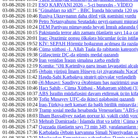
03-08-2026 11:21
EŞQ KARVANI 2026 – 5-ci buraxılış - VİDEO
03-08-2026 11:16
"Günahları nə idi?" - BBC İranda hücumda 120 uş
03-08-2026 10:46
Rusiya Ukraynanın daha dörd yük gəmisini vurdu
03-08-2026 10:39
Petro Netanyahunu Seutadakı qeyri-qanuni miqras
03-08-2026 10:24
DEM Partiyası nümayəndə heyəti İmralı adasında 
03-08-2026 10:15
Pakistanda terror aktı zamanı ölənlərin sayı 14-ə ça
02-08-2026 20:01
İraq: Ərazimiz qonşu ölkələrə hücumlar üçün isti
02-08-2026 19:52
KİV: SEPAH Hörmüz boğazının açılması ilə razıl
02-08-2026 19:46
Cümə xütbəsi -1. Allah Taala ilə rabitənin kateqo
02-08-2026 19:38
Güləşçimiz DÇ-də gümüş medal qazandı
02-08-2026 19:29
İran yenidən İraqın şimalına zərbə endirib
02-08-2026 12:19
Komitə: “Əli Kərimliyə qarşı insan ləyaqətini alçal
02-08-2026 12:05
Ərbəin yürüşü İmam Hüseyn (ə) ziyarətgahı Nəcə
02-08-2026 11:42
Həşdu-Şabi Kərbəlaya strateji qüvvələr yerləşdirib
02-08-2026 11:00
Əl-Musəvi: Səudiyyə Ərəbistanı baş nazirimizi uşaq
02-08-2026 10:46
Hacı Sahib - Cümə Xütbəsi - Məhərrəm söhbəti 
02-08-2026 10:37
ABŞ İsrailin müdafiəsini davam etdirmək üçün kifa
02-08-2026 10:30
Tofiq Musayev UFC-də ikinci qələbəsini qazandı
02-08-2026 10:24
İraq-Türkiyə neft kəməri ilə bağlı birillik müqavilə
02-08-2026 10:19
Tramp sosial media hesabında Venesuelanı "ABŞ-ın 
01-08-2026 18:03
İlham Baxşəliyev nədən qorxur ki, vəkili ciddi y
01-08-2026 17:53
Mehrab Dəmirzadə | İslamda ifrat və təfrit | Cümə
01-08-2026 17:47
Qəzzada ölənlərin sayı 73 min 349, yaralananların 
01-08-2026 17:36
Kərbəlada Ərbəin karvanına Şimali Nigeriyadan qo
01-08-2026 17:25
Moskvadan Ermənistana xəbərdarlıq: Dəmir yolu mü