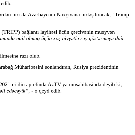
ə edib.
rdən biri də Azərbaycanı Naxçıvana birləşdirəcək, “Tramp
 (TRIPP) bağlantı layihəsi üçün çərçivənin müəyyən
manda nail olmaq üçün xoş niyyətlə səy göstərməyə dair
ilməsinə razı olub.
rabağ Müharibəsini sonlandıran, Rusiya prezidentinin
 2021-ci ilin aprelində AzTV-yə müsahibəsində deyib ki,
əll edəcəyik”
, - o qeyd edib.