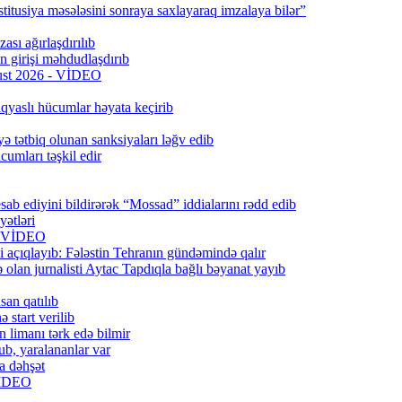
titusiya məsələsini sonraya saxlayaraq imzalaya bilər”
ası ağırlaşdırılıb
girişi məhdudlaşdırıb
qust 2026 - VİDEO
qyaslı hücumlar həyata keçirib
ə tətbiq olunan sanksiyaları ləğv edib
umları təşkil edir
ab ediyini bildirərək “Mossad” iddialarını rədd edib
ətləri
6) VİDEO
 açıqlayıb: Fələstin Tehranın gündəmində qalır
lan jurnalisti Aytac Tapdıqla bağlı bəyanat yayıb
san qatılıb
 start verilib
n limanı tərk edə bilmir
b, yaralananlar var
a dəhşət
 VİDEO