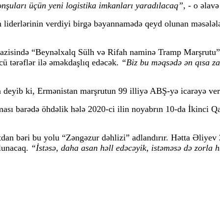
onşuları üçün yeni logistika imkanları yaradılacaq”
, - o əlav
iderlərinin verdiyi birgə bəyannamədə qeyd olunan məsələlə
razisində “Beynəlxalq Sülh və Rifah naminə Tramp Marşrutu”
ü tərəflər ilə əməkdaşlıq edəcək.
“Biz bu məqsədə ən qısa za
deyib ki, Ermənistan marşrutun 99 illiyə ABŞ-yə icarəyə ver
ı barədə öhdəlik hələ 2020-ci ilin noyabrın 10-da İkinci Qa
dan bəri bu yolu “Zəngəzur dəhlizi” adlandırır. Hətta Əliyev
lunacaq.
“İstəsə, daha asan həll edəcəyik, istəməsə də zorla h