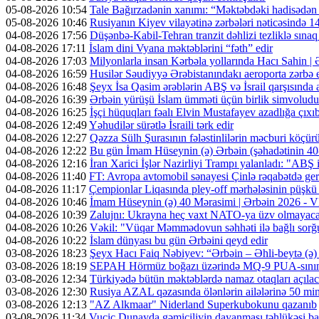
05-08-2026 10:54
Tale Bağırzadənin xanımı: “Məktəbdəki hadisədən
05-08-2026 10:46
Rusiyanın Kiyev vilayətinə zərbələri nəticəsində 14
04-08-2026 17:56
Düşənbə-Kabil-Tehran tranzit dəhlizi tezliklə sına
04-08-2026 17:11
İslam dini Vyana məktəblərini “fəth” edir
04-08-2026 17:03
Milyonlarla insan Kərbəla yollarında Hacı Sahin |
04-08-2026 16:59
Husilər Səudiyyə Ərəbistanındakı aeroporta zərbə e
04-08-2026 16:48
Şeyx İsa Qasim ərəblərin ABŞ və İsrail qarşısında a
04-08-2026 16:39
Ərbəin yürüşü İslam ümməti üçün birlik simvoludu
04-08-2026 16:25
İşçi hüquqları fəalı Elvin Mustafayev azadlığa çıxı
04-08-2026 12:49
Yəhudilər sürətlə İsraili tərk edir
04-08-2026 12:27
Qəzza Sülh Şurasının fələstinlilərin məcburi köçürül
04-08-2026 12:22
Bu gün İmam Hüseynin (ə) Ərbəin (şəhadətinin 4
04-08-2026 12:16
İran Xarici İşlər Nazirliyi Trampı yalanladı: "ABŞ i
04-08-2026 11:40
FT: Avropa avtomobil sənayesi Çinlə rəqabətdə geri
04-08-2026 11:17
Çempionlar Liqasında pley-off mərhələsinin püşkü a
04-08-2026 10:46
İmam Hüseynin (ə) 40 Mərasimi | Ərbəin 2026 -
04-08-2026 10:39
Zalujnı: Ukrayna heç vaxt NATO-ya üzv olmayac
04-08-2026 10:26
Vəkil: "Vüqar Məmmədovun səhhəti ilə bağlı sorğu
04-08-2026 10:22
İslam dünyası bu gün Ərbəini qeyd edir
03-08-2026 18:23
Şeyx Hacı Faiq Nəbiyev: “Ərbəin – Əhli-beytə (ə) 
03-08-2026 18:19
SEPAH Hörmüz boğazı üzərində MQ-9 PUA-sının v
03-08-2026 12:34
Türkiyədə bütün məktəblərdə namaz otaqları açıla
03-08-2026 12:30
Rusiya AZAL qəzasında ölənlərin ailələrinə 50 min d
03-08-2026 12:13
"AZ Alkmaar" Niderland Superkubokunu qazanıb
03-08-2026 11:34
Vuçiç Dunayda gəmiçiliyin dayanması təhlükəsi ba