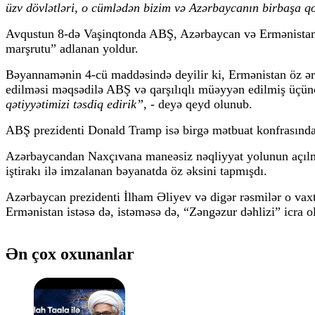
üzv dövlətləri, o cümlədən bizim və Azərbaycanın birbaşa q
Avqustun 8-də Vaşinqtonda ABŞ, Azərbaycan və Ermənistan l
marşrutu” adlanan yoldur.
Bəyannamənin 4-cü maddəsində deyilir ki, Ermənistan öz ə
edilməsi məqsədilə ABŞ və qarşılıqlı müəyyən edilmiş üçünc
qətiyyətimizi təsdiq edirik”
, - deyə qeyd olunub.
ABŞ prezidenti Donald Tramp isə birgə mətbuat konfrasında 
Azərbaycandan Naxçıvana maneəsiz nəqliyyat yolunun açılmas
iştirakı ilə imzalanan bəyanatda öz əksini tapmışdı.
Azərbaycan prezidenti İlham Əliyev və digər rəsmilər o vaxt
Ermənistan istəsə də, istəməsə də, “Zəngəzur dəhlizi” icra o
Ən çox oxunanlar