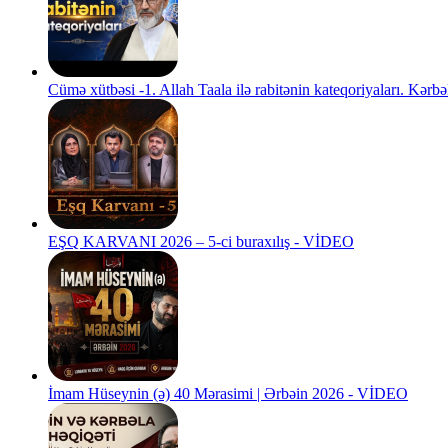
Cümə xütbəsi -1. Allah Taala ilə rabitənin kateqoriyaları. Kə
EŞQ KARVANI 2026 – 5-ci buraxılış - VİDEO
İmam Hüseynin (ə) 40 Mərasimi | Ərbəin 2026 - VİDEO