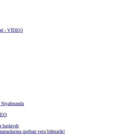
rəti - VİDEO
Siyahısında
İDEO
ə başlayıb
 maraqlarına qurban verə bilmərik!