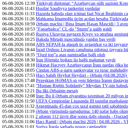
06-08-2026 12:39
Türkiyəli diplomat: “Azərbaycan sülh sazişini Kons
06-08-2026 11:43
Husilər Səudiyyə tankerini vurdular
06-08-2026 11:33
Hazırda həbsdə olan ictimai fəal Nicat İbrahimin cəz
06-08-2026 11:26
Məhkəmə İmamoğlu üçün açılan hesaba Türkiyədən 
06-08-2026 10:59
Ərbəin məclisi | Binə İmam Həsən Məscidi | 3 av
06-08-2026 10:53
"Fənərbağça" ÇL-də "Şturm"a qalib gəldi
06-08-2026 10:45
Rusiya Ukrayna paytaxtı Kiyev və ətrafına genişmi
06-08-2026 10:25
Bakıda Mirtağı məscidində yanğın baş verib
06-08-2026 10:04
ABŞ SEPAH-la əlaqəli üç aviaşirkət və iki təyyarəy
05-08-2026 18:44
İsrail Ordusu Livanın cənubuna pilotsuz təyyarə hüc
05-08-2026 18:35
“Qızıl top”a əsas namizədlər bəlli olub
05-08-2026 18:30
İran Hörmüz boğazı ilə bağlı məlumat yaydı
05-08-2026 18:18
Hikmət Hacıyev Azərbaycanın İranı qardaş ölkə hes
05-08-2026 18:05
Çindən ABŞ-a qarşı sanksiyalar və ixrac məhdudiyy
05-08-2026 17:53
Hacı Sahib Heybət Heydəri - Ərbəin (04.08.202
05-08-2026 17:48
Pezeşkian HƏMAS-ın yeni liderinə İranın dəstəyini
05-08-2026 17:41
“Human Rights Solidarity” Meydan TV-nin həbsdə o
05-08-2026 12:21
Bu ilki Ərbəinin mesajı
05-08-2026 12:08
İraq: Bu il Ərbəin ziyarətinə təxminən 20 milyon in
05-08-2026 11:50
UEFA Çempionlar Liqasında III təsnifat mərhələsinə
05-08-2026 11:32
Argentinada 45-dən çox taxıl gəmisi tətil səbəbində
05-08-2026 11:19
Ərbəin yürüşündə qarşıdurma: 140 nəfər həbs olunu
05-08-2026 11:11
2 ailənin 112 üzvü illər sonra dəfn olundu - Qəzzad
05-08-2026 11:06
Hacı Ramil | Ərbəin məclisi 2026 | 04.08.2026 -
05-08-2026 11:01
Suriya İraqla sərhədə qoşun cəmləşdirir