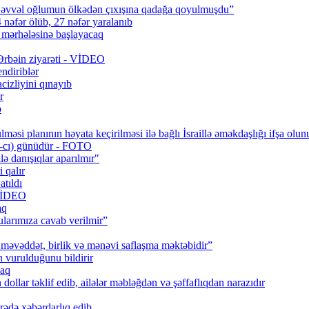
 əvvəl oğlumun ölkədən çıxışına qadağa qoyulmuşdu”
 nəfər ölüb, 27 nəfər yaralanıb
q mərhələsinə başlayacaq
 Ərbəin ziyarəti - VİDEO
ndiriblər
cizliyini qınayıb
r
b
məsi planının həyata keçirilməsi ilə bağlı İsraillə əməkdaşlığı ifşa olun
0-cı) günüdür - FOTO
lə danışıqlar aparılmır"
 qalır
tıldı
 VİDEO
aq
larımıza cavab verilmir”
məvəddət, birlik və mənəvi saflaşma məktəbidir”
urulduğunu bildirir
caq
ollar təklif edib, ailələr məbləğdən və şəffaflıqdan narazıdır
rədə xəbərdarlıq edib