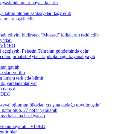
qyaslı hücumlar həyata keçirib
ə tətbiq olunan sanksiyaları ləğv edib
umları təşkil edir
ab ediyini bildirərək “Mossad” iddialarını rədd edib
ətləri
6) VİDEO
 açıqlayıb: Fələstin Tehranın gündəmində qalır
lan jurnalisti Aytac Tapdıqla bağlı bəyanat yayıb
san qatılıb
 start verilib
n limanı tərk edə bilmir
b, yaralananlar var
a dəhşət
 VİDEO
 əvvəl oğlumun ölkədən çıxışına qadağa qoyulmuşdu”
 nəfər ölüb, 27 nəfər yaralanıb
q mərhələsinə başlayacaq
 Ərbəin ziyarəti - VİDEO
ndiriblər