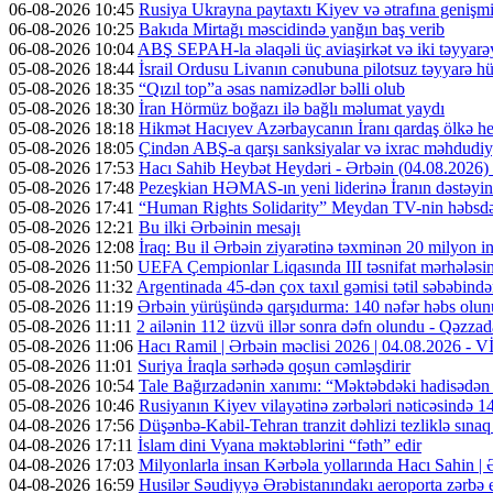
06-08-2026 10:45
Rusiya Ukrayna paytaxtı Kiyev və ətrafına genişmi
06-08-2026 10:25
Bakıda Mirtağı məscidində yanğın baş verib
06-08-2026 10:04
ABŞ SEPAH-la əlaqəli üç aviaşirkət və iki təyyarəy
05-08-2026 18:44
İsrail Ordusu Livanın cənubuna pilotsuz təyyarə hüc
05-08-2026 18:35
“Qızıl top”a əsas namizədlər bəlli olub
05-08-2026 18:30
İran Hörmüz boğazı ilə bağlı məlumat yaydı
05-08-2026 18:18
Hikmət Hacıyev Azərbaycanın İranı qardaş ölkə hes
05-08-2026 18:05
Çindən ABŞ-a qarşı sanksiyalar və ixrac məhdudiyy
05-08-2026 17:53
Hacı Sahib Heybət Heydəri - Ərbəin (04.08.202
05-08-2026 17:48
Pezeşkian HƏMAS-ın yeni liderinə İranın dəstəyini
05-08-2026 17:41
“Human Rights Solidarity” Meydan TV-nin həbsdə o
05-08-2026 12:21
Bu ilki Ərbəinin mesajı
05-08-2026 12:08
İraq: Bu il Ərbəin ziyarətinə təxminən 20 milyon in
05-08-2026 11:50
UEFA Çempionlar Liqasında III təsnifat mərhələsinə
05-08-2026 11:32
Argentinada 45-dən çox taxıl gəmisi tətil səbəbində
05-08-2026 11:19
Ərbəin yürüşündə qarşıdurma: 140 nəfər həbs olunu
05-08-2026 11:11
2 ailənin 112 üzvü illər sonra dəfn olundu - Qəzzad
05-08-2026 11:06
Hacı Ramil | Ərbəin məclisi 2026 | 04.08.2026 -
05-08-2026 11:01
Suriya İraqla sərhədə qoşun cəmləşdirir
05-08-2026 10:54
Tale Bağırzadənin xanımı: “Məktəbdəki hadisədən
05-08-2026 10:46
Rusiyanın Kiyev vilayətinə zərbələri nəticəsində 14
04-08-2026 17:56
Düşənbə-Kabil-Tehran tranzit dəhlizi tezliklə sına
04-08-2026 17:11
İslam dini Vyana məktəblərini “fəth” edir
04-08-2026 17:03
Milyonlarla insan Kərbəla yollarında Hacı Sahin |
04-08-2026 16:59
Husilər Səudiyyə Ərəbistanındakı aeroporta zərbə e