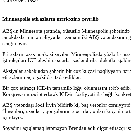
31/01/2026 - 16:49
Minneapolis etirazların mərkəzinə çevrilib
ABŞ-ın Minnesota ştatında, xüsusilə Minneapolis şəhərində
əməkdaşlarının əməliyyatları zamanı iki ABŞ vətəndaşının gü
səngiməyir.
Etirazların əsas mərkəzi sayılan Minneapolisdə yüzlərlə i
iştirakçıları ICE əleyhinə şüarlar səsləndirib, plakatlar qald
Aksiyalar səbəbindən şəhərin bir çox küçəsi nəqliyyatın hər
etirazlarını açıq şəkildə ifadə ediblər.
Bir çox etirazçı ICE-in tamamilə ləğv olunmasını tələb edi
Konqresə müraciət edərək ICE-in fəaliyyəti ilə bağlı konkret
ABŞ vətəndaşı Jodi İrvin bildirib ki, baş verənlər cəmiyyətd
“İnsanları, uşaqları, qonşularımı aparırlar, onları küçənin
içindəyik.”
Soyadını açıqlamaq istəməyən Brendan adlı digər etirazçı is