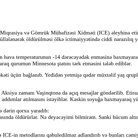
 Miqrasiya və Gömrük Mühafizəsi Xidməti (ICE) əleyhinə etir
llələnərək öldürülməsi ölkə ictimaiyyətində ciddi narazılıq y
nsan hava temperaturunun -14 dərəcəyədək enməsinə baxmayar
ıraraq qurumun Minnesota ştatını tərk etməsini tələb ediblər.
əkəti üçün bağlanıb. Yedidən yetmişə qədər müxtəlif yaş qrupl
b. Aksiya zamanı Vaşinqtona da açıq mesajlar göndərilib. Et
 addımlar atılmasını istəyiblər. Kəskin soyuğa baxmayaraq yürü
ə dərin qorxu yaradıb:
 ortasında öldürürlər. Nə deyəcəyimi bilmirəm. Sanki hücum a
ə ICE-in metodlarını qəbuledilməz adlandırıb və bunları cəmi