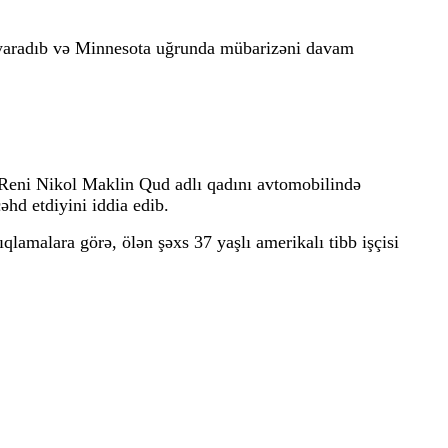
lıq yaradıb və Minnesota uğrunda mübarizəni davam
 Reni Nikol Maklin Qud adlı qadını avtomobilində
hd etdiyini iddia edib.
lamalara görə, ölən şəxs 37 yaşlı amerikalı tibb işçisi