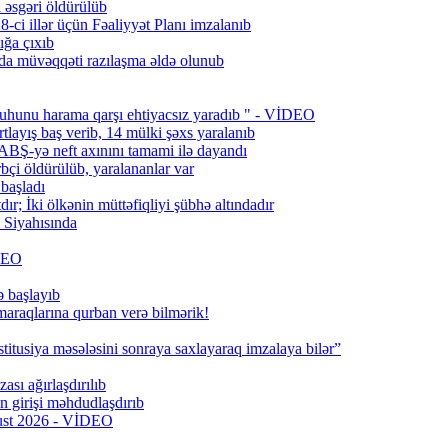
l əsgəri öldürülüb
ci illər üçün Fəaliyyət Planı imzalanıb
ığa çıxıb
da müvəqqəti razılaşma əldə olunub
uhunu harama qarşı ehtiyacsız yaradıb " - VİDEO
layış baş verib, 14 mülki şəxs yaralanıb
BŞ-yə neft axınını tamami ilə dayandı
bçi öldürülüb, yaralananlar var
 başladı
; İki ölkənin müttəfiqliyi şübhə altındadır
Siyahısında
İDEO
ə başlayıb
 maraqlarına qurban verə bilmərik!
titusiya məsələsini sonraya saxlayaraq imzalaya bilər”
ası ağırlaşdırılıb
girişi məhdudlaşdırıb
qust 2026 - VİDEO