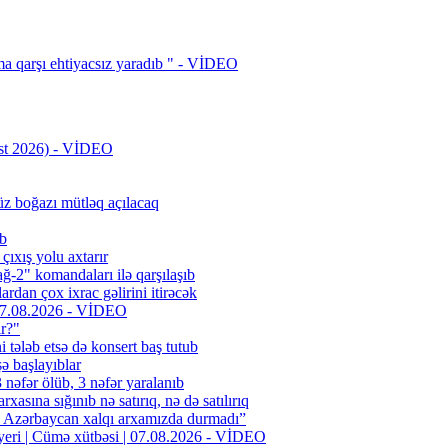
a qarşı ehtiyacsız yaradıb " - VİDEO
st 2026) - VİDEO
z boğazı mütləq açılacaq
ib
ıxış yolu axtarır
-2" komandaları ilə qarşılaşıb
rdan çox ixrac gəlirini itirəcək
| 07.08.2026 - VİDEO
ır?"
i tələb etsə də konsert baş tutub
şə başlayıblar
əfər ölüb, 3 nəfər yaralanıb
rxasına sığınıb nə satırıq, nə də satılırıq
n Azərbaycan xalqı arxamızda durmadı”
 yeri | Cümə xütbəsi | 07.08.2026 - VİDEO