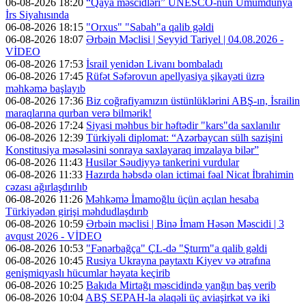
06-08-2026 18:20
“Qaya məscidləri” UNESCO-nun Ümumdünya
İrs Siyahısında
06-08-2026 18:15
"Orxus" "Sabah"a qalib gəldi
06-08-2026 18:07
Ərbəin Məclisi | Seyyid Tariyel | 04.08.2026 -
VİDEO
06-08-2026 17:53
İsrail yenidən Livanı bombaladı
06-08-2026 17:45
Rüfət Səfərovun apellyasiya şikayəti üzrə
məhkəmə başlayıb
06-08-2026 17:36
Biz coğrafiyamızın üstünlüklərini ABŞ-ın, İsrailin
maraqlarına qurban verə bilmərik!
06-08-2026 17:24
Siyasi məhbus bir həftədir "kars"da saxlanılır
06-08-2026 12:39
Türkiyəli diplomat: “Azərbaycan sülh sazişini
Konstitusiya məsələsini sonraya saxlayaraq imzalaya bilər”
06-08-2026 11:43
Husilər Səudiyyə tankerini vurdular
06-08-2026 11:33
Hazırda həbsdə olan ictimai fəal Nicat İbrahimin
cəzası ağırlaşdırılıb
06-08-2026 11:26
Məhkəmə İmamoğlu üçün açılan hesaba
Türkiyədən girişi məhdudlaşdırıb
06-08-2026 10:59
Ərbəin məclisi | Binə İmam Həsən Məscidi | 3
avqust 2026 - VİDEO
06-08-2026 10:53
"Fənərbağça" ÇL-də "Şturm"a qalib gəldi
06-08-2026 10:45
Rusiya Ukrayna paytaxtı Kiyev və ətrafına
genişmiqyaslı hücumlar həyata keçirib
06-08-2026 10:25
Bakıda Mirtağı məscidində yanğın baş verib
06-08-2026 10:04
ABŞ SEPAH-la əlaqəli üç aviaşirkət və iki