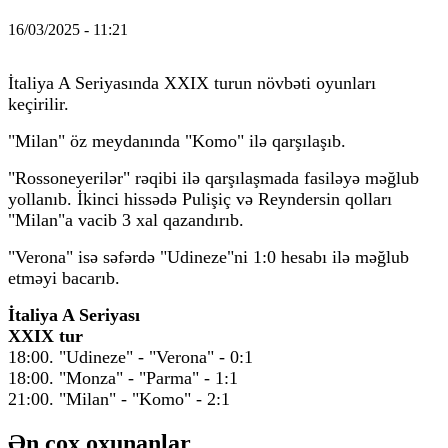
16/03/2025 - 11:21
İtaliya A Seriyasında XXIX turun növbəti oyunları
keçirilir.
"Milan" öz meydanında "Komo" ilə qarşılaşıb.
"Rossoneyerilər" rəqibi ilə qarşılaşmada fasiləyə məğlub
yollanıb. İkinci hissədə Pulişiç və Reyndersin qolları
"Milan"a vacib 3 xal qazandırıb.
"Verona" isə səfərdə "Udineze"ni 1:0 hesabı ilə məğlub
etməyi bacarıb.
İtaliya A Seriyası
XXIX tur
18:00. "Udineze" - "Verona" - 0:1
18:00. "Monza" - "Parma" - 1:1
21:00. "Milan" - "Komo" - 2:1
Ən çox oxunanlar