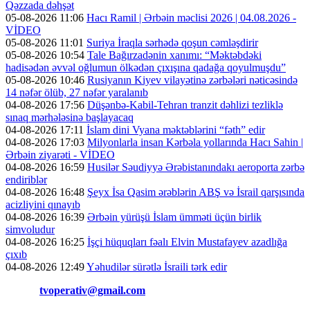
Qəzzada dəhşət
05-08-2026 11:06
Hacı Ramil | Ərbəin məclisi 2026 | 04.08.2026 -
VİDEO
05-08-2026 11:01
Suriya İraqla sərhədə qoşun cəmləşdirir
05-08-2026 10:54
Tale Bağırzadənin xanımı: “Məktəbdəki
hadisədən əvvəl oğlumun ölkədən çıxışına qadağa qoyulmuşdu”
05-08-2026 10:46
Rusiyanın Kiyev vilayətinə zərbələri nəticəsində
14 nəfər ölüb, 27 nəfər yaralanıb
04-08-2026 17:56
Düşənbə-Kabil-Tehran tranzit dəhlizi tezliklə
sınaq mərhələsinə başlayacaq
04-08-2026 17:11
İslam dini Vyana məktəblərini “fəth” edir
04-08-2026 17:03
Milyonlarla insan Kərbəla yollarında Hacı Sahin |
Ərbəin ziyarəti - VİDEO
04-08-2026 16:59
Husilər Səudiyyə Ərəbistanındakı aeroporta zərbə
endiriblər
04-08-2026 16:48
Şeyx İsa Qasim ərəblərin ABŞ və İsrail qarşısında
acizliyini qınayıb
04-08-2026 16:39
Ərbəin yürüşü İslam ümməti üçün birlik
simvoludur
04-08-2026 16:25
İşçi hüquqları fəalı Elvin Mustafayev azadlığa
çıxıb
04-08-2026 12:49
Yəhudilər sürətlə İsraili tərk edir
Əlaqə:
tvoperativ@gmail.com