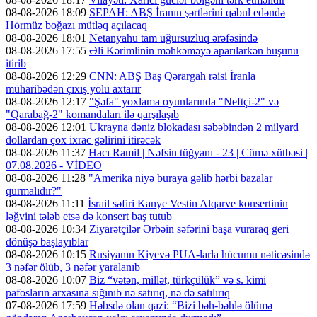
08-08-2026 18:09
SEPAH: ABŞ İranın şərtlərini qəbul edəndə
Hörmüz boğazı mütləq açılacaq
08-08-2026 18:01
Netanyahu tam uğursuzluq ərəfəsində
08-08-2026 17:55
Əli Kərimlinin məhkəməyə aparılarkən huşunu
itirib
08-08-2026 12:29
CNN: ABŞ Baş Qərargah rəisi İranla
müharibədən çıxış yolu axtarır
08-08-2026 12:17
"Şəfa" yoxlama oyunlarında "Neftçi-2" və
"Qarabağ-2" komandaları ilə qarşılaşıb
08-08-2026 12:01
Ukrayna dəniz blokadası səbəbindən 2 milyard
dollardan çox ixrac gəlirini itirəcək
08-08-2026 11:37
Hacı Ramil | Nəfsin tüğyanı - 23 | Cümə xütbəsi |
07.08.2026 - VİDEO
08-08-2026 11:28
"Amerika niyə buraya gəlib hərbi bazalar
qurmalıdır?"
08-08-2026 11:11
İsrail səfiri Kanye Vestin Alqarve konsertinin
ləğvini tələb etsə də konsert baş tutub
08-08-2026 10:34
Ziyarətçilər Ərbəin səfərini başa vuraraq geri
dönüşə başlayıblar
08-08-2026 10:15
Rusiyanın Kiyevə PUA-larla hücumu nəticəsində
3 nəfər ölüb, 3 nəfər yaralanıb
08-08-2026 10:07
Biz “vətən, millət, türkçülük” və s. kimi
pafosların arxasına sığınıb nə satırıq, nə də satılırıq
07-08-2026 17:59
Həbsdə olan qazi: “Bizi bəh-bəhlə ölümə