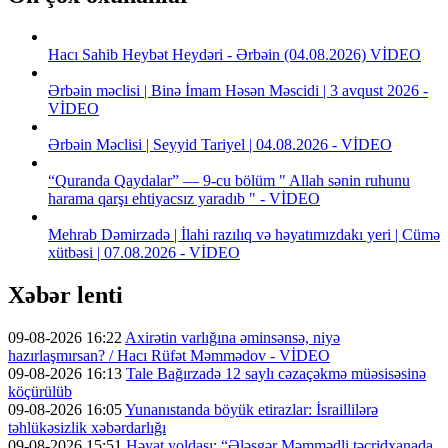
Hacı Sahib Heybət Heydəri - Ərbəin (04.08.2026) VİDEO
Ərbəin məclisi | Binə İmam Həsən Məscidi | 3 avqust 2026 -
VİDEO
Ərbəin Məclisi | Seyyid Tariyel | 04.08.2026 - VİDEO
“Quranda Qaydalar” — 9-cu bölüm " Allah sənin ruhunu
harama qarşı ehtiyacsız yaradıb " - VİDEO
Mehrab Dəmirzadə | İlahi razılıq və həyatımızdakı yeri | Cümə
xütbəsi | 07.08.2026 - VİDEO
Xəbər lenti
09-08-2026 16:22
Axirətin varlığına əminsənsə, niyə
hazırlaşmırsan? / Hacı Rüfət Məmmədov - VİDEO
09-08-2026 16:13
Tale Bağırzadə 12 saylı cəzaçəkmə müəsisəsinə
köçürülüb
09-08-2026 16:05
Yunanıstanda böyük etirazlar: İsraillilərə
təhlükəsizlik xəbərdarlığı
09-08-2026 15:51
Həyat yoldaşı: “Ələsgər Məmmədli təcridxanada