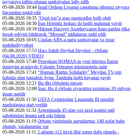
təyyarəyə tətbiq olunan sanksiyaları ləğv edib
05-08-2026 18:44
İsrail Ordusu Livanın cənubuna pilotsuz təyyarə
hücumları təşkil edir
05-08-2026 18:35
“Qızıl top”a əsas namizədlər bəlli olub
05-08-2026 18:30
İran Hörmüz boğazı ilə bağlı məlumat yaydı
05-08-2026 18:18
Hikmət Hacıyev Azərbaycanın İranı qardaş ölkə
hesab ediyini bildirərək “Mossad” iddialarını rədd edib
05-08-2026 18:05
Çindən ABŞ-a qarşı sanksiyalar və ixrac
məhdudiyyətləri
05-08-2026 17:53
Hacı Sahib Heybət Heydəri - Ərbəin
(04.08.2026) VİDEO
05-08-2026 17:48
Pezeşkian HƏMAS-ın yeni liderinə İranın
dəstəyini açıqlayıb: Fələstin Tehranın gündəmində qalır
05-08-2026 17:41
“Human Rights Solidarity” Meydan TV-nin
həbsdə olan jurnalisti Aytac Tapdıqla bağlı bəyanat yayıb
05-08-2026 12:21
Bu ilki Ərbəinin mesajı
05-08-2026 12:08
İraq: Bu il Ərbəin ziyarətinə təxminən 20 milyon
insan qatılıb
05-08-2026 11:50
UEFA Çempionlar Liqasında III təsnifat
mərhələsinə start verilib
05-08-2026 11:32
Argentinada 45-dən çox taxıl gəmisi tətil
səbəbindən limanı tərk edə bilmir
05-08-2026 11:19
Ərbəin yürüşündə qarşıdurma: 140 nəfər həbs
olunub, yaralananlar var
05-08-2026 11:11
2 ailənin 112 üzvü illər sonra dəfn olundu -