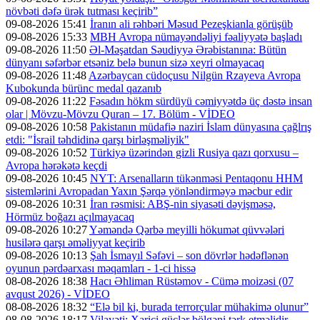
növbəti dəfə ürək tutması keçirib”
09-08-2026 15:41
İranın ali rəhbəri Məsud Pezeşkianla görüşüb
09-08-2026 15:33
MBH Avropa nümayəndəliyi fəaliyyətə başladı
09-08-2026 11:50
Əl-Məşatdan Səudiyyə Ərəbistanına: Bütün
dünyanı səfərbər etsəniz belə bunun sizə xeyri olmayacaq
09-08-2026 11:48
Azərbaycan cüdoçusu Nilgün Rzayeva Avropa
Kubokunda bürünc medal qazanıb
09-08-2026 11:22
Fəsadın hökm sürdüyü cəmiyyətdə üç dəstə insan
olar | Mövzu-Mövzu Quran – 17. Bölüm - VİDEO
09-08-2026 10:58
Pakistanın müdafiə naziri İslam dünyasına çağlrış
etdi: "İsrail təhdidinə qarşı birləşməliyik"
09-08-2026 10:52
Türkiyə üzərindən gizli Rusiya qazı qorxusu –
Avropa hərəkətə keçdi
09-08-2026 10:45
NYT: Arsenalların tükənməsi Pentaqonu HHM
sistemlərini Avropadan Yaxın Şərqə yönləndirməyə məcbur edir
09-08-2026 10:31
İran rəsmisi: ABŞ-nin siyasəti dəyişməsə,
Hörmüz boğazı açılmayacaq
09-08-2026 10:27
Yəməndə Qərbə meyilli hökumət qüvvələri
husilərə qarşı əməliyyat keçirib
09-08-2026 10:13
Şah İsmayıl Səfəvi – son dövrlər hədəflənən
oyunun pərdəarxası məqamları - 1-ci hissə
08-08-2026 18:38
Hacı Əhliman Rüstəmov - Cümə moizəsi (07
avqust 2026) - VİDEO
08-08-2026 18:32
“Elə bil ki, burada terrorçular mühakimə olunur”
08-08-2026 18:17
Vilayəti: Xarici güclər bölgəni tərk etməlidir