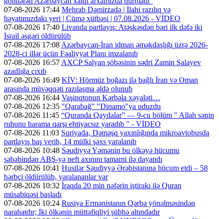
göndərən Azərbaycan xalqı arxamızda durmadı”
07-08-2026 17:44
Mehrab Dəmirzadə | İlahi razılıq və
həyatımızdakı yeri | Cümə xütbəsi | 07.08.2026 - VİDEO
07-08-2026 17:40
Livanda partlayış: Atəşkəsdən bəri ilk dəfə iki
İsrail əsgəri öldürülüb
07-08-2026 17:08
Azərbaycan-İran idman əməkdaşlığı üzrə 2026-
2028-ci illər üçün Fəaliyyət Planı imzalanıb
07-08-2026 16:57
AXCP Salyan şöbəsinin sədri Zamin Salayev
azadlığa çıxıb
07-08-2026 16:49
KİV: Hörmüz boğazı ilə bağlı İran və Oman
arasında müvəqqəti razılaşma əldə olunub
07-08-2026 16:44
Vaşinqtonun Kərbəla xəyaləti…
07-08-2026 12:35
"Qarabağ" "Dinamo"ya uduzdu
07-08-2026 11:45
“Quranda Qaydalar” — 9-cu bölüm " Allah sənin
ruhunu harama qarşı ehtiyacsız yaradıb " - VİDEO
07-08-2026 11:03
Suriyada, Dəməşq yaxınlığında mikroavtobusda
partlayış baş verib, 14 mülki şəxs yaralanıb
07-08-2026 10:48
Səudiyyə Yəmənin bu ölkəyə hücumu
səbəbindən ABŞ-yə neft axınını tamami ilə dayandı
07-08-2026 10:41
Husilər Səudiyyə Ərəbistanına hücum etdi – 58
hərbçi öldürülüb, yaralananlar var
07-08-2026 10:32
İraqda 20 min nəfərin iştirakı ilə Quran
müsabiqəsi başladı
07-08-2026 10:24
Rusiya Ermənistanın Qərbə yönəlməsindən
narahatdır; İki ölkənin müttəfiqliyi şübhə altındadır