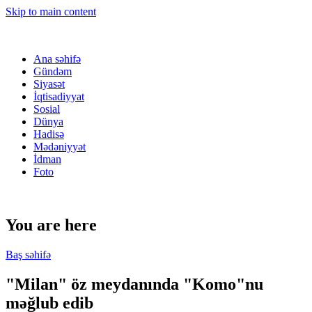
Skip to main content
Ana səhifə
Gündəm
Siyasət
İqtisadiyyat
Sosial
Dünya
Hadisə
Mədəniyyət
İdman
Foto
You are here
Baş səhifə
"Milan" öz meydanında "Komo"nu
məğlub edib