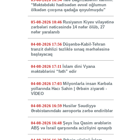
“Məktəbdəki hadisədən əvvəl oğlumun
ölkədən çıxışına qadağa qoyulmuşdu”
05-08-2026 10:46
Rusiyanın Kiyev vilayətinə
zərbələri nəticəsində 14 nəfər ölüb, 27
nəfər yaralanıb
04-08-2026 17:56
Düşənbə-Kabil-Tehran
tranzit dəhlizi tezliklə sınaq mərhələsinə
başlayacaq
04-08-2026 17:11
İslam dini Vyana
məktəblərini “fəth” edir
04-08-2026 17:03
Milyonlarla insan Kərbəla
yollarında Hacı Sahin | Ərbəin ziyarəti -
VİDEO
04-08-2026 16:59
Husilər Səudiyyə
Ərəbistanındakı aeroporta zərbə endiriblər
04-08-2026 16:48
Şeyx İsa Qasim ərəblərin
ABŞ və İsrail qarşısında acizliyini qınayıb