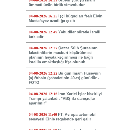
04-08-2026 16:39
Ərbəin yürüşü İslam
ümməti üçün birlik simvoludur
04-08-2026 16:25
İşçi hüquqları fəalı Elvin
Mustafayev azadlığa çıxıb
04-08-2026 12:49
Yəhudilər sürətlə İsraili
tərk edir
04-08-2026 12:27
Qəzza Sülh Şurasının
fələstinlilərin məcburi köçürülməsi
planının həyata keçirilməsi ilə bağlı
İsraillə əməkdaşlığı ifşa olunub
04-08-2026 12:22
Bu gün İmam Hüseynin
(ə) Ərbəin (şəhadətinin 40-cı) günüdür -
FOTO
04-08-2026 12:16
İran Xarici İşlər Nazirliyi
Trampı yalanladı: "ABŞ ilə danışıqlar
aparılmır"
04-08-2026 11:40
FT: Avropa avtomobil
sənayesi Çinlə rəqabətdə geri qalır