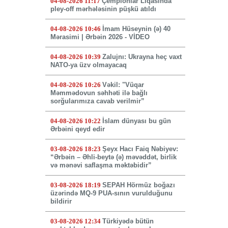
04-08-2026 11:17
Çempionlar Liqasında
pley-off mərhələsinin püşkü atıldı
04-08-2026 10:46
İmam Hüseynin (ə) 40
Mərasimi | Ərbəin 2026 - VİDEO
04-08-2026 10:39
Zalujnı: Ukrayna heç vaxt
NATO-ya üzv olmayacaq
04-08-2026 10:26
Vəkil: "Vüqar
Məmmədovun səhhəti ilə bağlı
sorğularımıza cavab verilmir”
04-08-2026 10:22
İslam dünyası bu gün
Ərbəini qeyd edir
03-08-2026 18:23
Şeyx Hacı Faiq Nəbiyev:
“Ərbəin – Əhli-beytə (ə) məvəddət, birlik
və mənəvi saflaşma məktəbidir”
03-08-2026 18:19
SEPAH Hörmüz boğazı
üzərində MQ-9 PUA-sının vurulduğunu
bildirir
03-08-2026 12:34
Türkiyədə bütün