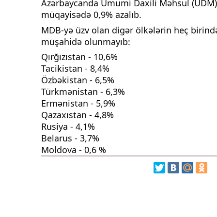
Azərbaycanda Ümumi Daxili Məhsul (ÜDM) öt
müqayisədə 0,9% azalıb.
MDB-yə üzv olan digər ölkələrin heç birin
müşahidə olunmayıb:
Qırğızıstan - 10,6%
Tacikistan - 8,4%
Özbəkistan - 6,5%
Türkmənistan - 6,3%
Ermənistan - 5,9%
Qazaxıstan - 4,8%
Rusiya - 4,1%
Belarus - 3,7%
Moldova - 0,6 %