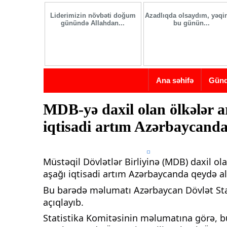
Skip to main content
Liderimizin növbəti doğum
Azadlıqda olsaydım, yəqin
günündə Allahdan...
bu günün...
Ana səhifə
Gün
MDB-yə daxil olan ölkələr a
iqtisadi artım Azərbaycanda
Müstəqil Dövlətlər Birliyinə (MDB) daxil ol
aşağı iqtisadi artım Azərbaycanda qeydə al
Bu barədə məlumatı Azərbaycan Dövlət Sta
açıqlayıb.
Statistika Komitəsinin məlumatına görə, bu