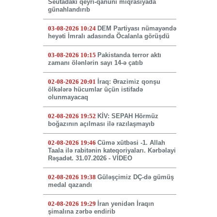
Seutadakı qeyri-qanuni miqrasiyada
günahlandırıb
03-08-2026 10:24
DEM Partiyası nümayəndə
heyəti İmralı adasında Öcalanla görüşdü
03-08-2026 10:15
Pakistanda terror aktı
zamanı ölənlərin sayı 14-ə çatıb
02-08-2026 20:01
İraq: Ərazimiz qonşu
ölkələrə hücumlar üçün istifadə
olunmayacaq
02-08-2026 19:52
KİV: SEPAH Hörmüz
boğazının açılması ilə razılaşmayıb
02-08-2026 19:46
Cümə xütbəsi -1. Allah
Taala ilə rabitənin kateqoriyaları. Kərbəlayi
Rəşadət. 31.07.2026 - VİDEO
02-08-2026 19:38
Güləşçimiz DÇ-də gümüş
medal qazandı
02-08-2026 19:29
İran yenidən İraqın
şimalına zərbə endirib