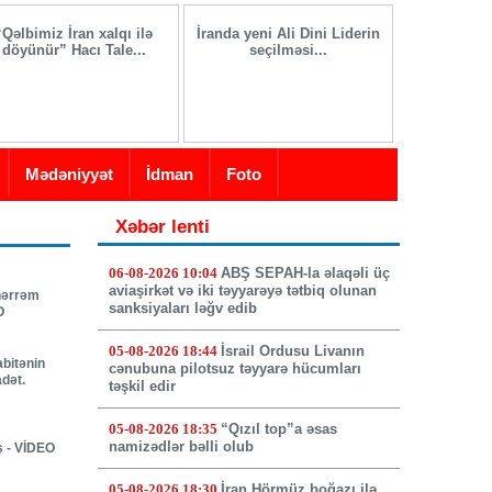
“Qəlbimiz İran xalqı ilə
İranda yeni Ali Dini Liderin
Salam olsun
döyünür” Hacı Tale...
seçilməsi...
R
Mədəniyyət
İdman
Foto
Xəbər lenti
06-08-2026 10:04
ABŞ SEPAH-la əlaqəli üç
aviaşirkət və iki təyyarəyə tətbiq olunan
hərrəm
sanksiyaları ləğv edib
O
05-08-2026 18:44
İsrail Ordusu Livanın
abitənin
cənubuna pilotsuz təyyarə hücumları
adət.
təşkil edir
05-08-2026 18:35
“Qızıl top”a əsas
namizədlər bəlli olub
ş - VİDEO
05-08-2026 18:30
İran Hörmüz boğazı ilə