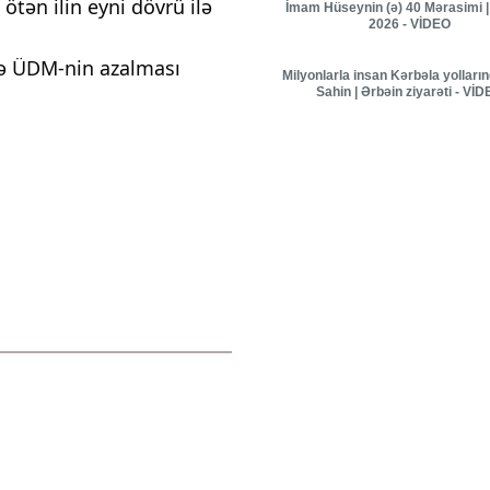
ən ilin eyni dövrü ilə
İmam Hüseynin (ə) 40 Mərasimi |
2026 - VİDEO
də ÜDM-nin azalması
Milyonlarla insan Kərbəla yolları
Sahin | Ərbəin ziyarəti - Vİ