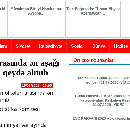
 ki,
Müsəlman Birliyi Hərəkatının
Tale Bağırzadə: “İlham Əliyev
Avropa...
Azərbaycan...
dəm
Siyasət
İqtisadiyyat
Sosial
Dünya
Hadisə
Ən çox oxunanlar
rasında ən aşağı
 qeydə alınıb
Hacı Sahib - Cümə Xütbəsi - Mə
söhbəti (31.07.2026) VİDE
19/03/2025 - 19:56
an ölkələri arasında ən
Cümə xütbəsi -1. Allah Taala ilə r
ınıb.
kateqoriyaları. Kərbəlayi Rəş
31.07.2026 - VİDEO
tistika Komitəsi
EŞQ KARVANI 2026 – 5-ci buraxılı
 ilin yanvar ayında