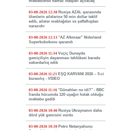
məktəblərdə namaz otaqları açılacaq
03-08-2026 12:30
Rusiya AZAL qəzasında
ölənlərin ailələrinə 50 min dollar təklif
edib, ailələr məbləğdən və şəffaflıqdan
narazıdır
03-08-2026 12:13
"AZ Alkmaar" Niderland
Superkubokunu qazanıb
03-08-2026 11:34
Vuçiç Dunayda
gəmiçiliyin dayanması təhlükəsi barədə
xəbərdarlıq edib
03-08-2026 11:21
EŞQ KARVANI 2026 – 5-ci
buraxılış - VİDEO
03-08-2026 11:16
"Günahları nə idi?" - BBC
İranda hücumda 120 uşağın həlak olduğu
məktəbə gedib
03-08-2026 10:46
Rusiya Ukraynanın daha
dörd yük gəmisini vurdu
03-08-2026 10:39
Petro Netanyahunu