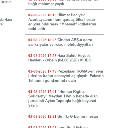
 Ərbəin
bağlı məlumat yaydı
05-08-2026 18:18
Hikmət Hacıyev
Azərbaycanın İranı qardaş ölkə hesab
nda Hacı
DEO
ediyini bildirərək “Mossad” iddialarını
rədd edib
05-08-2026 18:05
Çindən ABŞ-a qarşı
sanksiyalar və ixrac məhdudiyyətləri
05-08-2026 17:53
Hacı Sahib Heybət
Heydəri - Ərbəin (04.08.2026) VİDEO
05-08-2026 17:48
Pezeşkian HƏMAS-ın yeni
liderinə İranın dəstəyini açıqlayıb: Fələstin
Tehranın gündəmində qalır
05-08-2026 17:41
“Human Rights
Solidarity” Meydan TV-nin həbsdə olan
jurnalisti Aytac Tapdıqla bağlı bəyanat
yayıb
05-08-2026 12:21
Bu ilki Ərbəinin mesajı
05-08-2026 12:08
İraq: Bu il Ərbəin