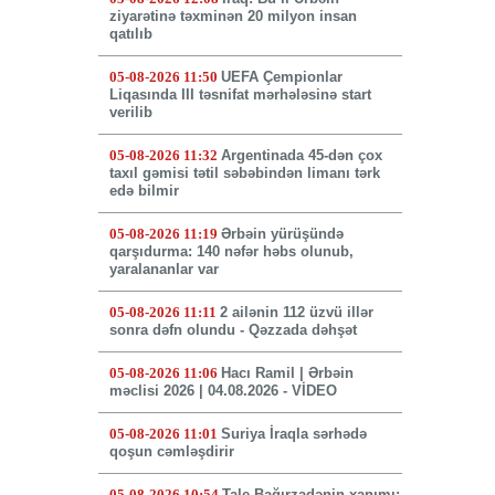
ziyarətinə təxminən 20 milyon insan
qatılıb
05-08-2026 11:50
UEFA Çempionlar
Liqasında III təsnifat mərhələsinə start
verilib
05-08-2026 11:32
Argentinada 45-dən çox
taxıl gəmisi tətil səbəbindən limanı tərk
edə bilmir
05-08-2026 11:19
Ərbəin yürüşündə
qarşıdurma: 140 nəfər həbs olunub,
yaralananlar var
05-08-2026 11:11
2 ailənin 112 üzvü illər
sonra dəfn olundu - Qəzzada dəhşət
05-08-2026 11:06
Hacı Ramil | Ərbəin
məclisi 2026 | 04.08.2026 - VİDEO
05-08-2026 11:01
Suriya İraqla sərhədə
qoşun cəmləşdirir
05-08-2026 10:54
Tale Bağırzadənin xanımı: